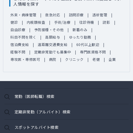
人情報を探す
外来・病棟管理
救急対応
訪問診療
透析管理
健診
内視鏡検査
手術/治療
往診待機
読影
自由診療
予防接種・その他
新着のみ
科目不問を除く
高額給与
ゆったり勤務
宿泊費支給
遠距離交通費支給
60代以上歓迎
経験不問
定期非常勤でも募集中
専門医資格不問
専攻医・専修医可
病院
クリニック
老健
企業
常勤（医師転職）検索
定期非常勤（アルバイト）検索
スポットアルバイト検索