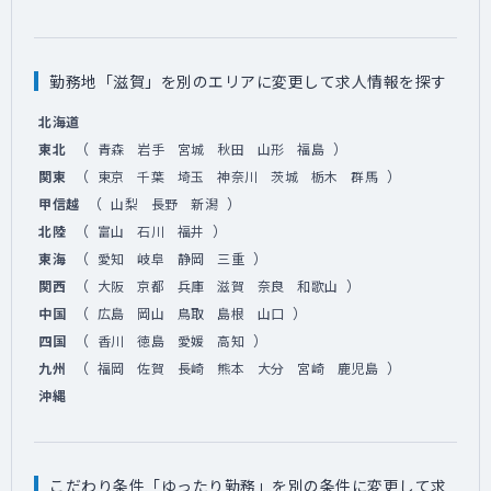
勤務地「滋賀」を別のエリアに変更して求人情報を探す
北海道
（
）
東北
青森
岩手
宮城
秋田
山形
福島
（
）
関東
東京
千葉
埼玉
神奈川
茨城
栃木
群馬
（
）
甲信越
山梨
長野
新潟
（
）
北陸
富山
石川
福井
（
）
東海
愛知
岐阜
静岡
三重
（
）
関西
大阪
京都
兵庫
滋賀
奈良
和歌山
（
）
中国
広島
岡山
鳥取
島根
山口
（
）
四国
香川
徳島
愛媛
高知
（
）
九州
福岡
佐賀
長崎
熊本
大分
宮崎
鹿児島
沖縄
こだわり条件「ゆったり勤務」を別の条件に変更して求