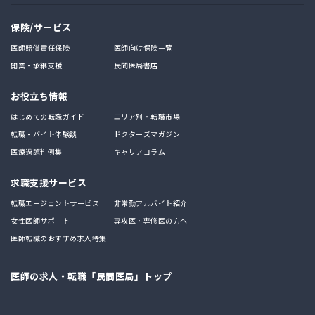
保険/サービス
医師賠償責任保険
医師向け保険一覧
開業・承継支援
民間医局書店
お役立ち情報
はじめての転職ガイド
エリア別・転職市場
転職・バイト体験談
ドクターズマガジン
医療過誤判例集
キャリアコラム
求職支援サービス
転職エージェントサービス
非常勤アルバイト紹介
女性医師サポート
専攻医・専修医の方へ
医師転職のおすすめ求人特集
医師の求人・転職「民間医局」トップ