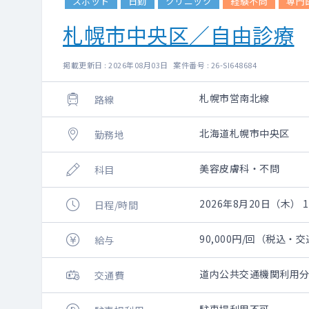
スポット
日勤
クリニック
経験不問
専門
札幌市中央区／自由診療
掲載更新日 : 2026年08月03日 案件番号 : 26-SI648684
札幌市営南北線
路線
北海道札幌市中央区
勤務地
美容皮膚科・不問
科目
2026年8月20日（木） 10
日程/時間
90,000円/回（税込・
給与
道内公共交通機関利用分
交通費