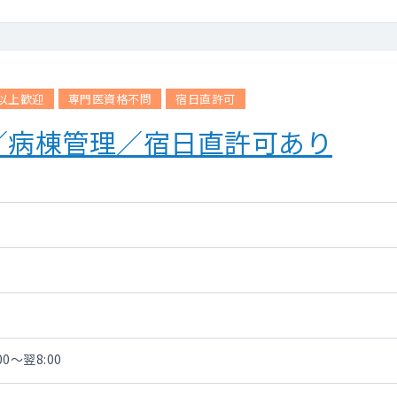
代以上歓迎
専門医資格不問
宿日直許可
／病棟管理／宿日直許可あり
00～翌8:00