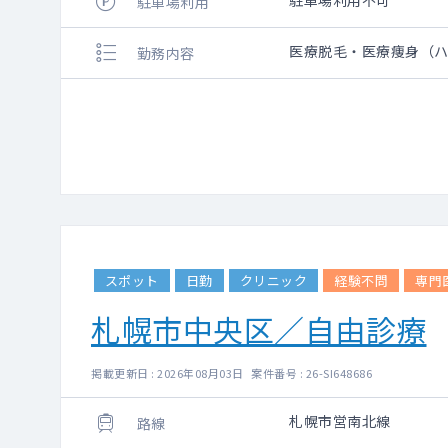
駐車場利用不可
駐車場利用
医療脱毛・医療痩身（ハ
勤務内容
スポット
日勤
クリニック
経験不問
専門
札幌市中央区／自由診療
掲載更新日 : 2026年08月03日 案件番号 : 26-SI648686
札幌市営南北線
路線