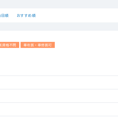
始日順
おすすめ順
医資格不問
専攻医・専修医可