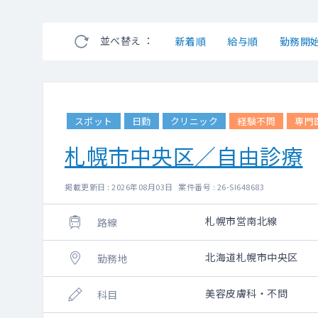
並べ替え ：
新着順
給与順
勤務開
スポット
日勤
クリニック
経験不問
専門
札幌市中央区／自由診療
掲載更新日 : 2026年08月03日 案件番号 : 26-SI648683
札幌市営南北線
路線
北海道札幌市中央区
勤務地
美容皮膚科・不問
科目