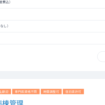
交通費込）
担なし）
以上歓迎
専門医資格不問
時間調整可
宿日直許可
病棟管理