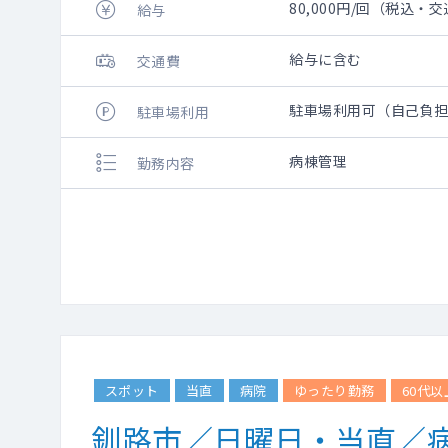
80,000円/回（税込・
給与
給与に含む
交通費
駐車場利用可（自己負
駐車場利用
病棟管理
勤務内容
スポット
当直
病院
ゆったり勤務
60代
釧路市／日曜日・当直／