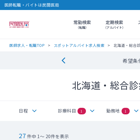
医師転職・バイトは民間医局
常勤検索
定期検索
民間医局
（転職）
（アルバイト）
医師求人・転職TOP
スポットアルバイト求人検索
北海道・総合
希望条
北海道・総合診
日程
診療科目
勤務地
1
1
27
件中 1～ 20件を表示