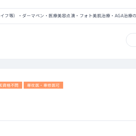
イフ等）・ダーマペン・医療美容点滴・フォト美肌治療・AGA治療
医資格不問
専攻医・専修医可