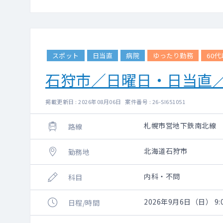
スポット
日当直
病院
ゆったり勤務
60
石狩市／日曜日・日当直
掲載更新日 : 2026年08月06日 案件番号 : 26-SI651051
札幌市営地下鉄南北線
路線
北海道石狩市
勤務地
内科・不問
科目
2026年9月6日（日） 9:
日程/時間