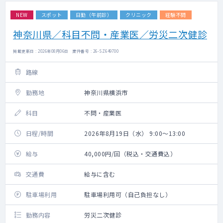
NEW
スポット
日勤（午前診）
クリニック
経験不問
神奈川県／科目不問・産業医／労災二次健診
掲載更新日 : 2026年08月06日 案件番号 : 26-SZ649700
路線
勤務地
神奈川県横浜市
科目
不問・産業医
日程/時間
2026年8月19日（水） 9:00～13:00
給与
40,000円/回（税込・交通費込）
交通費
給与に含む
駐車場利用
駐車場利用可（自己負担なし）
勤務内容
労災二次健診