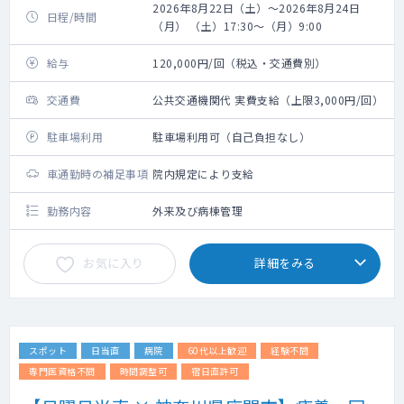
2026年8月22日（土）～2026年8月24日
日程/時間
（月） （土）17:30～（月）9:00
給与
120,000円/回（税込・交通費別）
交通費
公共交通機関代 実費支給（上限3,000円/回）
駐車場利用
駐車場利用可（自己負担なし）
車通勤時の補足事項
院内規定により支給
勤務内容
外来及び病棟管理
お気に入り
詳細をみる
スポット
日当直
病院
60代以上歓迎
経験不問
専門医資格不問
時間調整可
宿日直許可