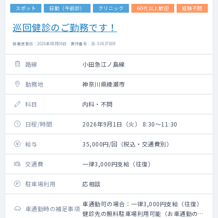
スポット
日勤（午前診）
クリニック
60代以上歓迎
経験不問
巡回健診のご勤務です！
掲載更新日 : 2026年08月06日 案件番号 : 26-SV637608
路線
小田急江ノ島線
勤務地
神奈川県綾瀬市
科目
内科・不問
日程/時間
2026年9月1日（火） 8:30～11:30
給与
35,000円/回（税込・交通費別）
交通費
一律3,000円支給（往復）
駐車場利用
応相談
車通勤可の場合：一律3,000円支給（往復）
車通勤時の補足事項
健診先の無料駐車場利用可能（お車通勤の際