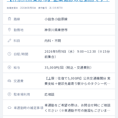
掲載更新日 : 2026年08月06日 案件番号 : 26-SV648759
路線
小田急小田原線
勤務地
神奈川県秦野市
科目
内科・不問
2026年9月9日（水） 9:00～12:30（※15分
日程/時間
前集合）
給与
35,000円/回（税込・交通費別）
【上限：往復で5,000円】公共交通機関分 実
交通費
費支給＋健診先最寄り駅からのタクシー代
（要領収書）
駐車場利用
応相談
車通勤をご希望の際は、お問合せ時にご相談
車通勤時の補足事項
ください（※車通勤不可の施設もございま
す）