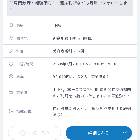
**専門分野・経験不問！**適応判断なども現場でフォローしま
す。
路線
JR線
勤務地
神奈川県川崎市川崎区
科目
美容皮膚科・不問
日程/時間
2026年8月20日（木） 9:00～19:00
給与
90,000円/回（税込・交通費別）
上限3,000円まで負担可能 原則公共交通機関
交通費
のご利用をお願いいたします。※車通勤・タ
クシー利用要相談
自由診療問診メイン（翼状針を穿刺する施術
勤務内容
あり）
お気に入り
詳細をみる