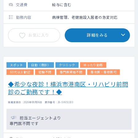
交通費
給与に含む
勤務内容
病棟管理、老健施設入居者の急変対応
お気に入り
詳細をみる
スポット
日勤（夜診）
クリニック
ゆったり勤務
60代以上歓迎
経験不問
専門医資格不問
専攻医・専修医可
◆希少な夜診！横浜市港南区・リハビリ前問
診のご勤務です！◆
掲載更新日 : 2026年08月06日 案件番号 : 26-SV651103
担当エージェントより
専門医不問です