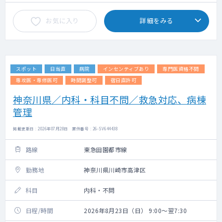
お気に入り
詳細をみる
スポット
日当直
病院
インセンティブあり
専門医資格不問
専攻医・専修医可
時間調整可
宿日直許可
神奈川県／内科・科目不問／救急対応、病棟
管理
掲載更新日 : 2026年07月28日 案件番号 : 26-SV644438
路線
東急田園都市線
勤務地
神奈川県川崎市高津区
科目
内科・不問
日程/時間
2026年8月23日（日） 9:00～翌7:30