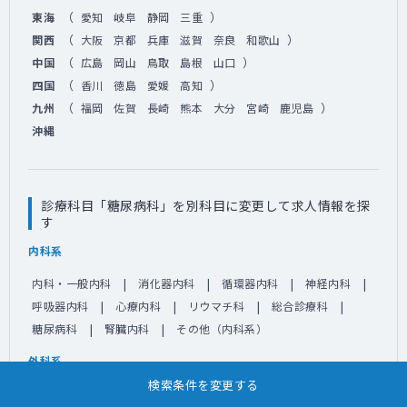
（
）
東海
愛知
岐阜
静岡
三重
（
）
関西
大阪
京都
兵庫
滋賀
奈良
和歌山
（
）
中国
広島
岡山
鳥取
島根
山口
（
）
四国
香川
徳島
愛媛
高知
（
）
九州
福岡
佐賀
長崎
熊本
大分
宮崎
鹿児島
沖縄
診療科目「糖尿病科」を別科目に変更して求人情報を探
す
内科系
内科・一般内科
消化器内科
循環器内科
神経内科
呼吸器内科
心療内科
リウマチ科
総合診療科
糖尿病科
腎臓内科
その他（内科系）
外科系
検索条件を変更する
外科・一般外科
整形外科
脳神経外科
消化器外科