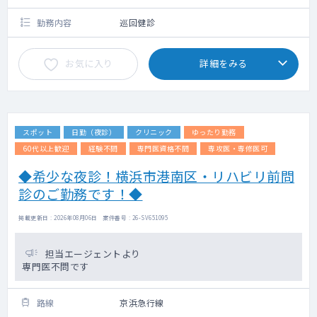
は事前にお申し付け下さい）
勤務内容
巡回健診
お気に入り
詳細をみる
スポット
日勤（夜診）
クリニック
ゆったり勤務
60代以上歓迎
経験不問
専門医資格不問
専攻医・専修医可
◆希少な夜診！横浜市港南区・リハビリ前問
診のご勤務です！◆
掲載更新日 : 2026年08月06日 案件番号 : 26-SV651095
担当エージェントより
専門医不問です
路線
京浜急行線