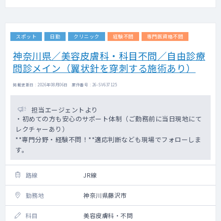
スポット
日勤
クリニック
経験不問
専門医資格不問
神奈川県／美容皮膚科・科目不問／自由診療
問診メイン（翼状針を穿刺する施術あり）
掲載更新日 : 2026年08月06日 案件番号 : 26-SV637125
担当エージェントより
・初めての方も安心のサポート体制（ご勤務前に当日現地にて
レクチャーあり）
**専門分野・経験不問！**適応判断なども現場でフォローしま
す。
路線
JR線
勤務地
神奈川県藤沢市
科目
美容皮膚科・不問