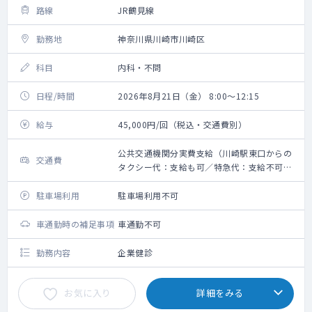
路線
JR鶴見線
勤務地
神奈川県川崎市川崎区
科目
内科・不問
日程/時間
2026年8月21日（金） 8:00～12:15
給与
45,000円/回（税込・交通費別）
公共交通機関分実費支給（川崎駅東口からの
交通費
タクシー代：支給も可／特急代：支給不可）
※上限10,000円
駐車場利用
駐車場利用不可
車通勤時の補足事項
車通勤不可
勤務内容
企業健診
お気に入り
詳細をみる