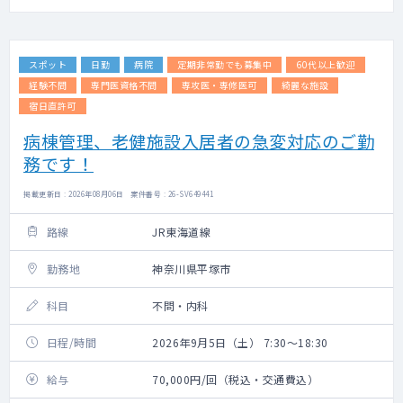
スポット
日勤
病院
定期非常勤でも募集中
60代以上歓迎
経験不問
専門医資格不問
専攻医・専修医可
綺麗な施設
宿日直許可
病棟管理、老健施設入居者の急変対応のご勤
務です！
掲載更新日 : 2026年08月06日 案件番号 : 26-SV649441
路線
JR東海道線
勤務地
神奈川県平塚市
科目
不問・内科
日程/時間
2026年9月5日（土） 7:30～18:30
給与
70,000円/回（税込・交通費込）