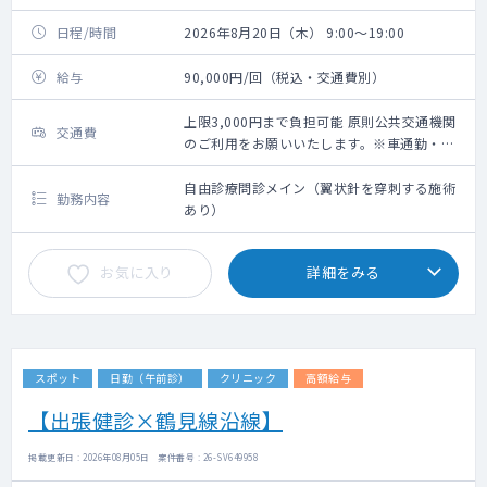
日程/時間
2026年8月20日（木） 9:00～19:00
給与
90,000円/回（税込・交通費別）
上限3,000円まで負担可能 原則公共交通機関
交通費
のご利用をお願いいたします。※車通勤・タ
クシー利用要相談
自由診療問診メイン（翼状針を穿刺する施術
勤務内容
あり）
お気に入り
詳細をみる
スポット
日勤（午前診）
クリニック
高額給与
【出張健診×鶴見線沿線】
掲載更新日 : 2026年08月05日 案件番号 : 26-SV649958