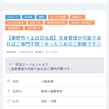
スポット
日当直
病院
ゆったり勤務
残業なし
60代以上歓迎
経験不問
専門医資格不問
専攻医・専修医可
時間調整可
宿日直許可
【秦野市×土日日当直】全身管理が可能であ
ればご専門不問！ゆったりめのご勤務です◎
掲載更新日 : 2026年07月31日 案件番号 : 26-SV610578
担当エージェントより
＼全身管理が可能であればご専門不問です／
路線
小田急線
勤務地
神奈川県秦野市
科目
内科・不問