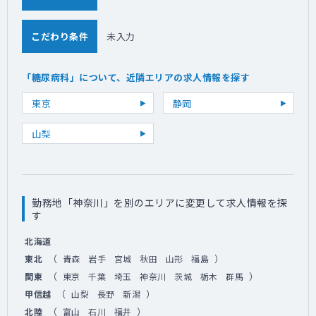
こだわり条件
未入力
「糖尿病科」について、近隣エリアの求人情報を探す
東京
静岡
山梨
勤務地「神奈川」を別のエリアに変更して求人情報を探
す
北海道
（
）
東北
青森
岩手
宮城
秋田
山形
福島
（
）
関東
東京
千葉
埼玉
神奈川
茨城
栃木
群馬
（
）
甲信越
山梨
長野
新潟
（
）
北陸
富山
石川
福井