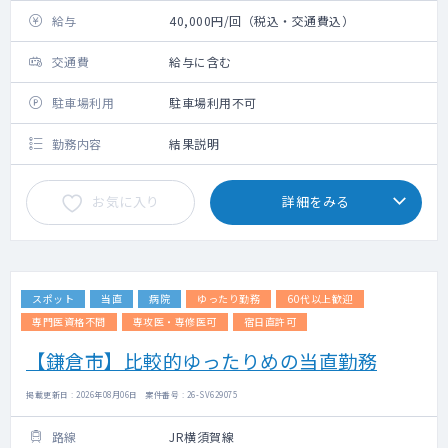
給与
40,000円/回（税込・交通費込）
交通費
給与に含む
駐車場利用
駐車場利用不可
勤務内容
結果説明
お気に入り
詳細をみる
スポット
当直
病院
ゆったり勤務
60代以上歓迎
専門医資格不問
専攻医・専修医可
宿日直許可
【鎌倉市】比較的ゆったりめの当直勤務
掲載更新日 : 2026年08月06日 案件番号 : 26-SV629075
路線
JR横須賀線