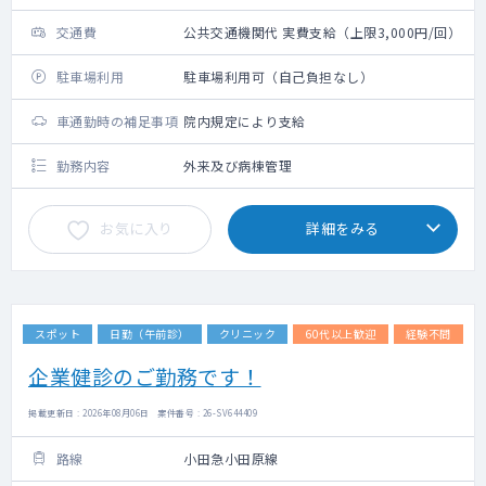
交通費
公共交通機関代 実費支給（上限3,000円/回）
駐車場利用
駐車場利用可（自己負担なし）
車通勤時の補足事項
院内規定により支給
勤務内容
外来及び病棟管理
お気に入り
詳細をみる
スポット
日勤（午前診）
クリニック
60代以上歓迎
経験不問
企業健診のご勤務です！
掲載更新日 : 2026年08月06日 案件番号 : 26-SV644409
路線
小田急小田原線