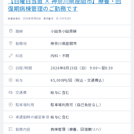
【日曜日当直 × 神奈川県座間市】療養・回
復期病棟管理のご勤務です
掲載更新日 : 2026年08月06日 案件番号 : 26-SV641183
路線
小田急小田原線
勤務地
神奈川県座間市
科目
内科・不問
日程/時間
2026年8月23日（日） 9:00～翌8:30
給与
65,000円/回（税込・交通費込）
交通費
給与に含む
駐車場利用
駐車場利用可（自己負担なし）
車通勤時の補足事項
給与に含む
勤務内容
病棟管理（療養、回復期リハ）