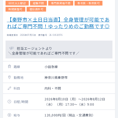
60代以上歓迎
経験不問
専門医資格不問
専攻医・専修医可
時間調整可
宿日直許可
【秦野市×土日日当直】全身管理が可能であ
ればご専門不問！ゆったりめのご勤務です◎
掲載更新日 : 2026年07月31日 案件番号 : 26-SV610576
担当エージェントより
＼全身管理が可能であればご専門不問です／
路線
小田急線
勤務地
神奈川県秦野市
科目
内科・不問
2026年8月10日（月）～2026年8月12日
日程/時間
（水） （月）17:30～（水）9:00
給与
120,000円/回（税込・交通費別）