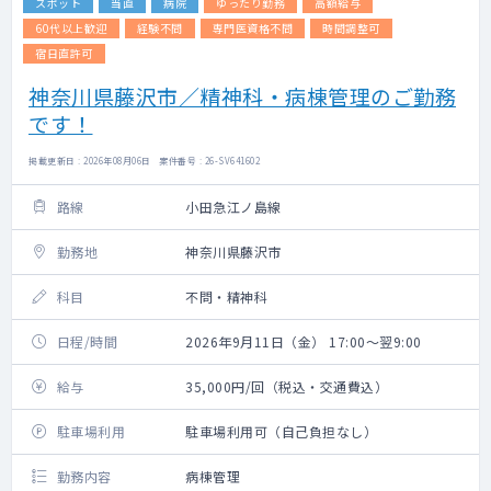
スポット
当直
病院
ゆったり勤務
高額給与
60代以上歓迎
経験不問
専門医資格不問
時間調整可
宿日直許可
神奈川県藤沢市／精神科・病棟管理のご勤務
です！
掲載更新日 : 2026年08月06日 案件番号 : 26-SV641602
路線
小田急江ノ島線
勤務地
神奈川県藤沢市
科目
不問・精神科
日程/時間
2026年9月11日（金） 17:00～翌9:00
給与
35,000円/回（税込・交通費込）
駐車場利用
駐車場利用可（自己負担なし）
勤務内容
病棟管理