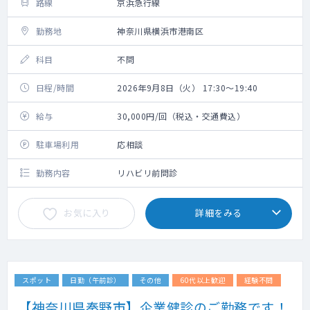
路線
京浜急行線
勤務地
神奈川県横浜市港南区
科目
不問
日程/時間
2026年9月8日（火） 17:30～19:40
給与
30,000円/回（税込・交通費込）
駐車場利用
応相談
勤務内容
リハビリ前問診
お気に入り
詳細をみる
スポット
日勤（午前診）
その他
60代以上歓迎
経験不問
【神奈川県秦野市】企業健診のご勤務です！