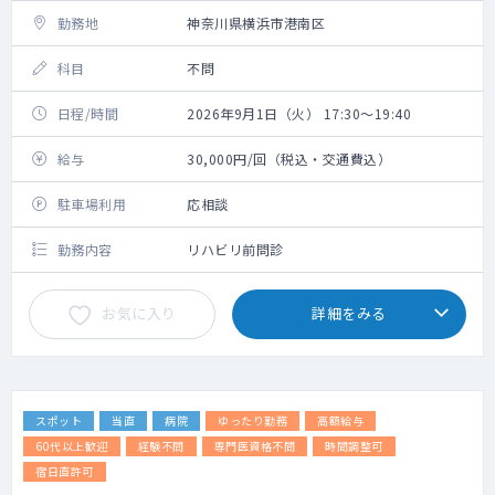
勤務地
神奈川県横浜市港南区
科目
不問
日程/時間
2026年9月1日（火） 17:30～19:40
給与
30,000円/回（税込・交通費込）
駐車場利用
応相談
勤務内容
リハビリ前問診
お気に入り
詳細をみる
スポット
当直
病院
ゆったり勤務
高額給与
60代以上歓迎
経験不問
専門医資格不問
時間調整可
宿日直許可