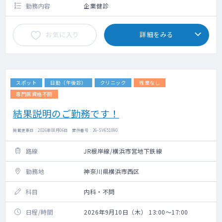
勤務内容
企業健診
お気に入り
詳細をみる
スポット
日勤（午後診）
クリニック
残業なし
専門医資格不問
結果説明のご勤務です！
掲載更新日 : 2026年08月06日 案件番号 : 26-SV651090
路線
JR根岸線/横浜市営地下鉄線
勤務地
神奈川県横浜市西区
科目
内科・不問
日程/時間
2026年9月10日（木） 13:00～17:00