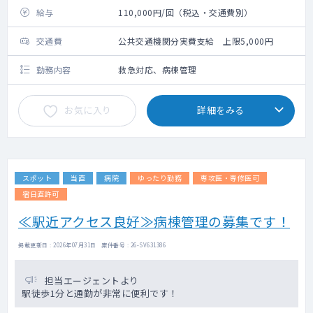
給与
110,000円/回（税込・交通費別）
交通費
公共交通機関分実費支給 上限5,000円
勤務内容
救急対応、病棟管理
お気に入り
詳細をみる
スポット
当直
病院
ゆったり勤務
専攻医・専修医可
宿日直許可
≪駅近アクセス良好≫病棟管理の募集です！
掲載更新日 : 2026年07月31日 案件番号 : 26-SV631386
担当エージェントより
駅徒歩1分と通勤が非常に便利です！