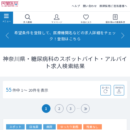
民間医局
ヘルプ
問い合わせ
医師採用ご担当者様へ
求人検索
マイページ
お気に入り
保存済みの
検索条件
希望条件を登録して、医療機関名などの求人詳細をチェッ
ク！登録はこちら
神奈川県・糖尿病科のスポットバイト・アルバイ
ト求人検索結果
55
並べ替え
条件保存
件中 1～ 20件を表示
1
2
3
スポット
日当直
病院
ゆったり勤務
残業なし