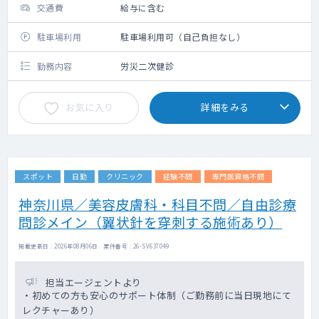
交通費
給与に含む
駐車場利用
駐車場利用可（自己負担なし）
勤務内容
労災二次健診
お気に入り
詳細をみる
スポット
日勤
クリニック
経験不問
専門医資格不問
神奈川県／美容皮膚科・科目不問／自由診療
問診メイン（翼状針を穿刺する施術あり）
掲載更新日 : 2026年08月06日 案件番号 : 26-SV637049
担当エージェントより
・初めての方も安心のサポート体制（ご勤務前に当日現地にて
レクチャーあり）