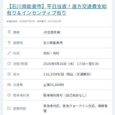
【石川県能美市】平日当直！遠方交通費支給
有り＆インセンティブ有り
掲載更新日 : 2026年07月27日 案件番号 : 26-SJ602248
路線
JR北陸本線
勤務地
石川県能美市
科目
内科・外科
日程/時間
2026年9月16日（水） 17:00～翌8:30
給与
116,250円/回（税込・交通費別）
交通費
上限35,000円
駐車場利用
駐車場利用可（自己負担なし）
救急車対応、救急ウォークイン対応、病棟管
勤務内容
理