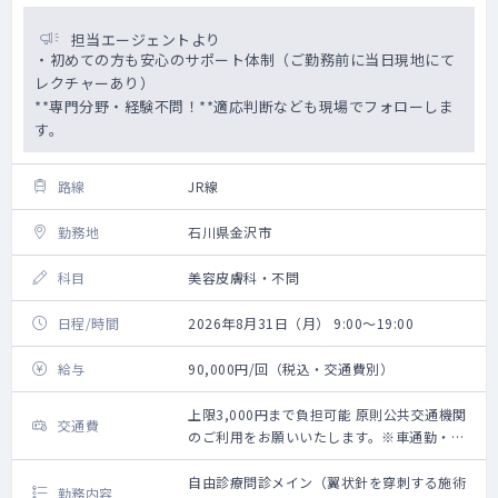
担当エージェントより
・初めての方も安心のサポート体制（ご勤務前に当日現地にて
レクチャーあり）
**専門分野・経験不問！**適応判断なども現場でフォローしま
す。
路線
JR線
勤務地
石川県金沢市
科目
美容皮膚科・不問
日程/時間
2026年8月31日（月） 9:00～19:00
給与
90,000円/回（税込・交通費別）
上限3,000円まで負担可能 原則公共交通機関
交通費
のご利用をお願いいたします。※車通勤・タ
クシー利用要相談
自由診療問診メイン（翼状針を穿刺する施術
勤務内容