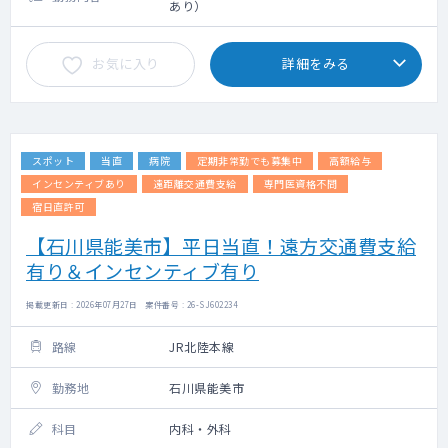
あり）
お気に入り
詳細をみる
スポット
当直
病院
定期非常勤でも募集中
高額給与
インセンティブあり
遠距離交通費支給
専門医資格不問
宿日直許可
【石川県能美市】平日当直！遠方交通費支給
有り＆インセンティブ有り
掲載更新日 : 2026年07月27日 案件番号 : 26-SJ602234
路線
JR北陸本線
勤務地
石川県能美市
科目
内科・外科