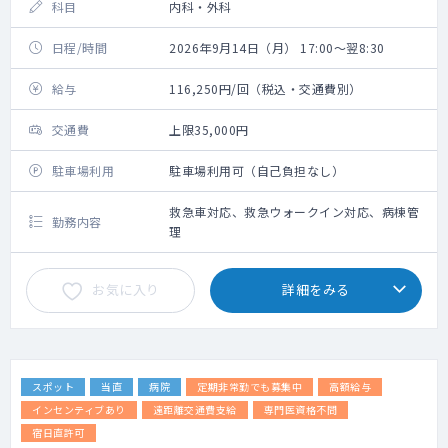
科目
内科・外科
日程/時間
2026年9月14日（月） 17:00～翌8:30
給与
116,250円/回（税込・交通費別）
交通費
上限35,000円
駐車場利用
駐車場利用可（自己負担なし）
救急車対応、救急ウォークイン対応、病棟管
勤務内容
理
お気に入り
詳細をみる
スポット
当直
病院
定期非常勤でも募集中
高額給与
インセンティブあり
遠距離交通費支給
専門医資格不問
宿日直許可