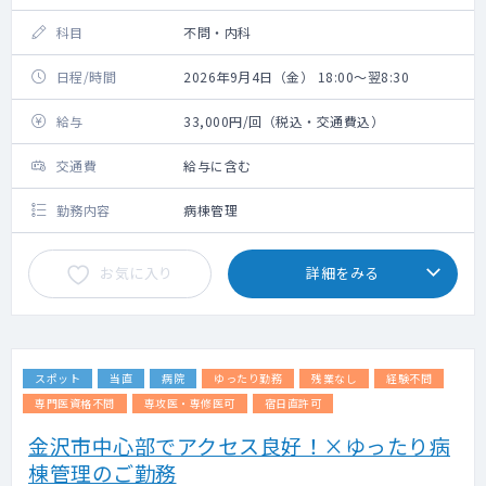
科目
不問・内科
日程/時間
2026年9月4日（金） 18:00～翌8:30
給与
33,000円/回（税込・交通費込）
交通費
給与に含む
勤務内容
病棟管理
お気に入り
詳細をみる
スポット
当直
病院
ゆったり勤務
残業なし
経験不問
専門医資格不問
専攻医・専修医可
宿日直許可
金沢市中心部でアクセス良好！×ゆったり病
棟管理のご勤務