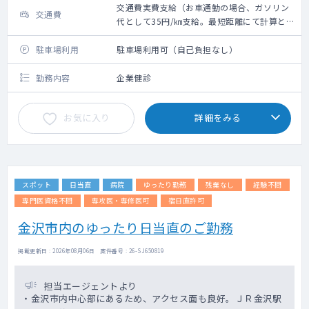
交通費実費支給（お車通勤の場合、ガソリン
交通費
代として35円/㎞支給。最短距離にて計算と
なります）※新幹線代・タクシー代・高速代
は支給不可
駐車場利用
駐車場利用可（自己負担なし）
勤務内容
企業健診
お気に入り
詳細をみる
スポット
日当直
病院
ゆったり勤務
残業なし
経験不問
専門医資格不問
専攻医・専修医可
宿日直許可
金沢市内のゆったり日当直のご勤務
掲載更新日 : 2026年08月06日 案件番号 : 26-SJ650819
担当エージェントより
・金沢市内中心部にあるため、アクセス面も良好。ＪＲ金沢駅