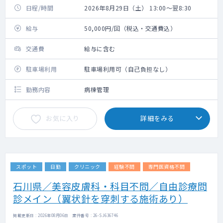
日程/時間
2026年8月29日（土） 13:00～翌8:30
給与
50,000円/回（税込・交通費込）
交通費
給与に含む
駐車場利用
駐車場利用可（自己負担なし）
勤務内容
病棟管理
お気に入り
詳細をみる
スポット
日勤
クリニック
経験不問
専門医資格不問
石川県／美容皮膚科・科目不問／自由診療問
診メイン（翼状針を穿刺する施術あり）
掲載更新日 : 2026年08月06日 案件番号 : 26-SJ636746