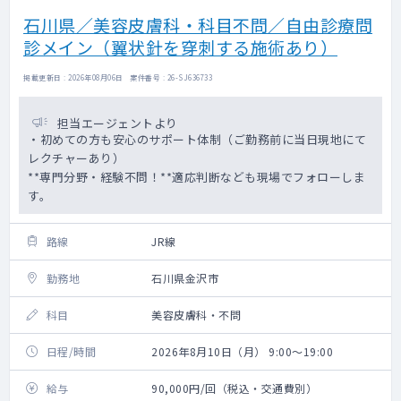
石川県／美容皮膚科・科目不問／自由診療問
診メイン（翼状針を穿刺する施術あり）
掲載更新日 : 2026年08月06日 案件番号 : 26-SJ636733
担当エージェントより
・初めての方も安心のサポート体制（ご勤務前に当日現地にて
レクチャーあり）
**専門分野・経験不問！**適応判断なども現場でフォローしま
す。
路線
JR線
勤務地
石川県金沢市
科目
美容皮膚科・不問
日程/時間
2026年8月10日（月） 9:00～19:00
給与
90,000円/回（税込・交通費別）