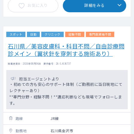
お気に入り
詳細をみる
スポット
日勤
クリニック
経験不問
専門医資格不問
石川県／美容皮膚科・科目不問／自由診療問
診メイン（翼状針を穿刺する施術あり）
掲載更新日 : 2026年08月06日 案件番号 : 26-SJ636737
担当エージェントより
・初めての方も安心のサポート体制（ご勤務前に当日現地にて
レクチャーあり）
**専門分野・経験不問！**適応判断なども現場でフォローしま
す。
路線
JR線
勤務地
石川県金沢市