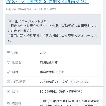
診メイン（翼状針を穿刺する施術あり）
掲載更新日 : 2026年08月06日 案件番号 : 26-SJ636740
担当エージェントより
・初めての方も安心のサポート体制（ご勤務前に当日現地にて
レクチャーあり）
**専門分野・経験不問！**適応判断なども現場でフォローしま
す。
路線
JR線
勤務地
石川県金沢市
科目
美容皮膚科・不問
日程/時間
2026年8月26日（水） 9:00～19:00
給与
90,000円/回（税込・交通費別）
上限3,000円まで負担可能 原則公共交通機関
交通費
のご利用をお願いいたします。※車通勤・タ