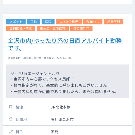
スポット
日勤
病院
ゆったり勤務
残業なし
経験不問
専門医資格不問
専攻医・専修医可
宿日直許可
金沢市内/ゆったり系の日直アルバイト勤務
です。
掲載更新日 : 2026年07月27日 案件番号 : 26-SJ621116
担当エージェントより
・金沢市内中心部でアクセス良好！
・救急指定がなく、基本的に呼び出しもございません。
・一般内科対応が可能でありましたら、専門は問いません。
路線
JR北陸本線
勤務地
石川県金沢市
科目
不問