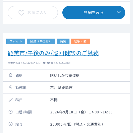
お気に入り
詳細をみる
スポット
日勤（午後診）
病院
経験不問
能美市/午後のみ/巡回健診のご勤務
掲載更新日 : 2026年08月03日 案件番号 : 26-SJ621809
路線
IRいしかわ鉄道線
勤務地
石川県能美市
科目
不問
日程/時間
2026年9月18日（金） 14:00～16:00
給与
20,000円/回（税込・交通費別）