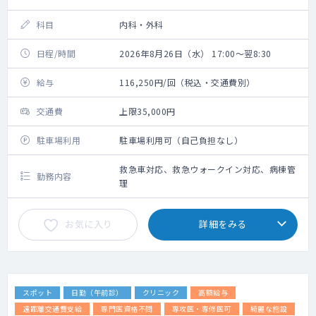
科目
内科・外科
日程/時間
2026年8月26日（水） 17:00～翌8:30
給与
116,250円/回（税込・交通費別）
交通費
上限35,000円
駐車場利用
駐車場利用可（自己負担なし）
救急車対応、救急ウォークイン対応、病棟管
勤務内容
理
お気に入り
詳細をみる
スポット
日勤（午前診）
クリニック
高額給与
遠距離交通費支給
専門医資格不問
専攻医・専修医可
綺麗な施設