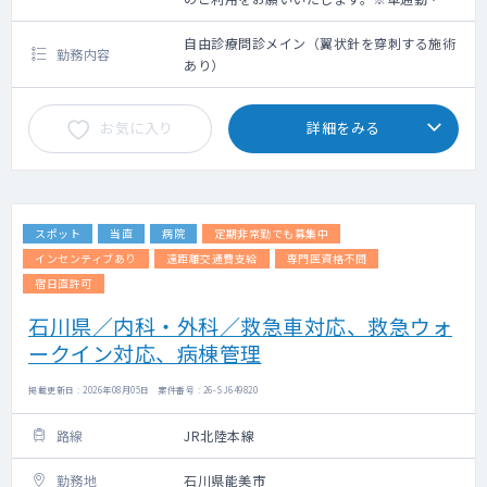
クシー利用要相談
自由診療問診メイン（翼状針を穿刺する施術
勤務内容
あり）
お気に入り
詳細をみる
スポット
当直
病院
定期非常勤でも募集中
インセンティブあり
遠距離交通費支給
専門医資格不問
宿日直許可
石川県／内科・外科／救急車対応、救急ウォ
ークイン対応、病棟管理
掲載更新日 : 2026年08月05日 案件番号 : 26-SJ649820
路線
JR北陸本線
勤務地
石川県能美市