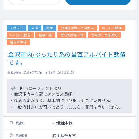
スポット
当直
病院
定期非常勤でも募集中
ゆったり勤務
60代以上歓迎
経験不問
専門医資格不問
専攻医・専修医可
宿日直許可
金沢市内/ゆったり系の当直アルバイト勤務
です。
掲載更新日 : 2026年07月27日 案件番号 : 26-SJ631195
担当エージェントより
・金沢市内中心部でアクセス良好！
・救急指定がなく、基本的に呼び出しもございません。
・一般内科対応が可能でありましたら、専門は問いません。
路線
JR北陸本線
勤務地
石川県金沢市