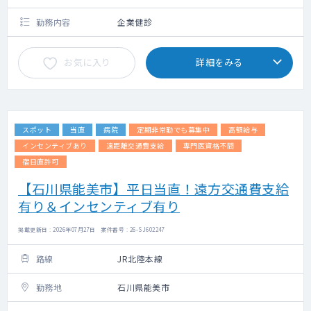
勤務内容
企業健診
お気に入り
詳細をみる
スポット
当直
病院
定期非常勤でも募集中
高額給与
インセンティブあり
遠距離交通費支給
専門医資格不問
宿日直許可
【石川県能美市】平日当直！遠方交通費支給
有り＆インセンティブ有り
掲載更新日 : 2026年07月27日 案件番号 : 26-SJ602247
路線
JR北陸本線
勤務地
石川県能美市