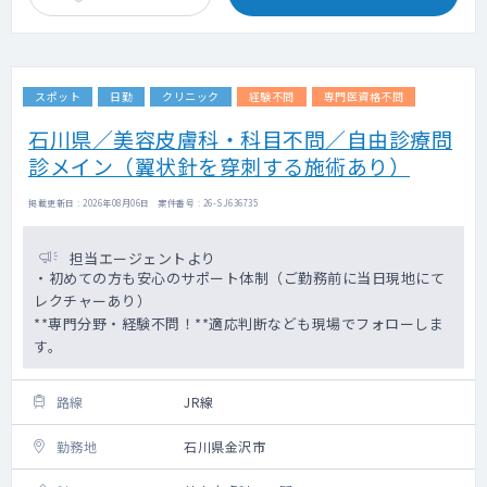
スポット
日勤
クリニック
経験不問
専門医資格不問
石川県／美容皮膚科・科目不問／自由診療問
診メイン（翼状針を穿刺する施術あり）
掲載更新日 : 2026年08月06日 案件番号 : 26-SJ636735
担当エージェントより
・初めての方も安心のサポート体制（ご勤務前に当日現地にて
レクチャーあり）
**専門分野・経験不問！**適応判断なども現場でフォローしま
す。
路線
JR線
勤務地
石川県金沢市