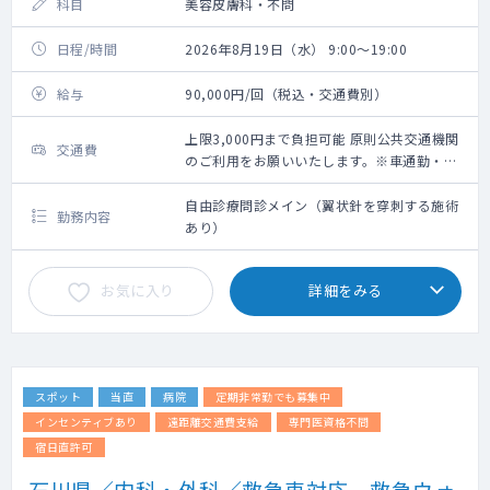
科目
美容皮膚科・不問
日程/時間
2026年8月19日（水） 9:00～19:00
給与
90,000円/回（税込・交通費別）
上限3,000円まで負担可能 原則公共交通機関
交通費
のご利用をお願いいたします。※車通勤・タ
クシー利用要相談
自由診療問診メイン（翼状針を穿刺する施術
勤務内容
あり）
お気に入り
詳細をみる
スポット
当直
病院
定期非常勤でも募集中
インセンティブあり
遠距離交通費支給
専門医資格不問
宿日直許可
石川県／内科・外科／救急車対応、救急ウォ