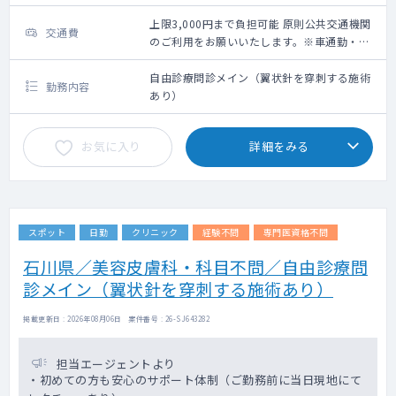
上限3,000円まで負担可能 原則公共交通機関
交通費
のご利用をお願いいたします。※車通勤・タ
クシー利用要相談
自由診療問診メイン（翼状針を穿刺する施術
勤務内容
あり）
お気に入り
詳細をみる
スポット
日勤
クリニック
経験不問
専門医資格不問
石川県／美容皮膚科・科目不問／自由診療問
診メイン（翼状針を穿刺する施術あり）
掲載更新日 : 2026年08月06日 案件番号 : 26-SJ643282
担当エージェントより
・初めての方も安心のサポート体制（ご勤務前に当日現地にて