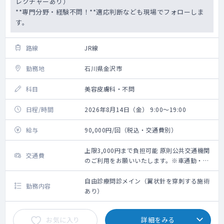
レクチャーあり）
**専門分野・経験不問！**適応判断なども現場でフォローしま
す。
路線
JR線
勤務地
石川県金沢市
科目
美容皮膚科・不問
日程/時間
2026年8月14日（金） 9:00～19:00
給与
90,000円/回（税込・交通費別）
上限3,000円まで負担可能 原則公共交通機関
交通費
のご利用をお願いいたします。※車通勤・タ
クシー利用要相談
自由診療問診メイン（翼状針を穿刺する施術
勤務内容
あり）
お気に入り
詳細をみる