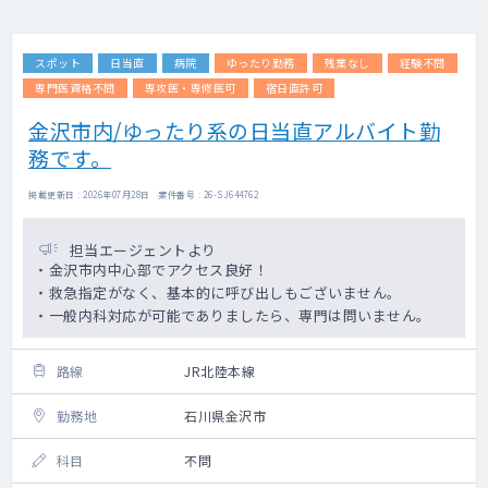
スポット
日当直
病院
ゆったり勤務
残業なし
経験不問
専門医資格不問
専攻医・専修医可
宿日直許可
金沢市内/ゆったり系の日当直アルバイト勤
務です。
掲載更新日 : 2026年07月28日 案件番号 : 26-SJ644762
担当エージェントより
・金沢市内中心部でアクセス良好！
・救急指定がなく、基本的に呼び出しもございません。
・一般内科対応が可能でありましたら、専門は問いません。
路線
JR北陸本線
勤務地
石川県金沢市
科目
不問