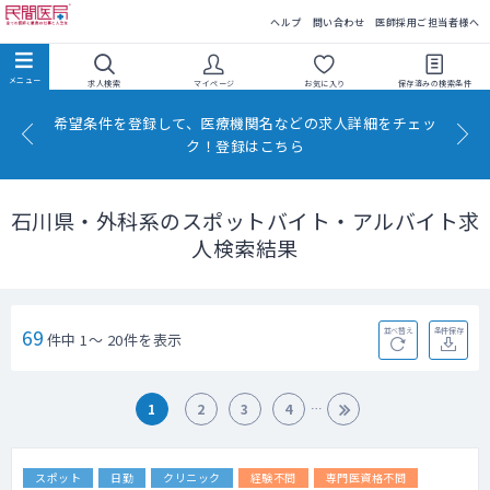
民間医局
ヘルプ
問い合わせ
医師採用ご担当者様へ
求人検索
マイページ
お気に入り
保存済みの
検索条件
希望条件を登録して、医療機関名などの求人詳細をチェッ
ク！登録はこちら
石川県・外科系のスポットバイト・アルバイト求
人検索結果
69
並べ替え
条件保存
件中 1～ 20件を表示
1
2
3
4
スポット
日勤
クリニック
経験不問
専門医資格不問