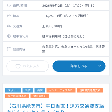
日程/時間
2026年9月2日（水） 17:00～翌8:30
給与
116,250円/回（税込・交通費別）
交通費
上限35,000円
駐車場利用
駐車場利用可（自己負担なし）
救急車対応、救急ウォークイン対応、病棟管
勤務内容
理
お気に入り
詳細をみる
スポット
当直
病院
インセンティブあり
遠距離交通費支給
専門医資格不問
宿日直許可
【石川県能美市】平日当直！遠方交通費支給
有り＆インセンティブ有り