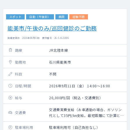
スポット
日勤（午後診）
病院
経験不問
能美市/午後のみ/巡回健診のご勤務
掲載更新日 : 2026年08月03日 案件番号 : 26-SJ621806
路線
JR北陸本線
勤務地
石川県能美市
科目
不問
日程/時間
2026年9月11日（金） 14:00～16:00
給与
20,000円/回（税込・交通費別）
交通費実費支給（お車通勤の場合、ガソリン
交通費
代として35円/㎞支給。最短距離にて計算と
なります）※新幹線代・タクシー代・高速代
は支給不可
駐車場利用
駐車場利用可（自己負担なし）