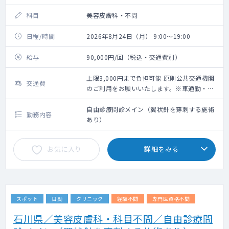
科目
美容皮膚科・不問
日程/時間
2026年8月24日（月） 9:00～19:00
給与
90,000円/回（税込・交通費別）
上限3,000円まで負担可能 原則公共交通機関
交通費
のご利用をお願いいたします。※車通勤・タ
クシー利用要相談
自由診療問診メイン（翼状針を穿刺する施術
勤務内容
あり）
お気に入り
詳細をみる
スポット
日勤
クリニック
経験不問
専門医資格不問
石川県／美容皮膚科・科目不問／自由診療問