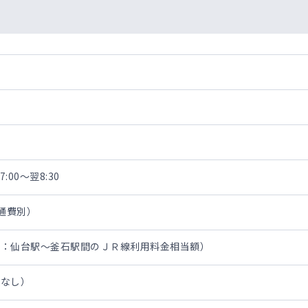
:00～翌8:30
交通費別）
限：仙台駅～釜石駅間のＪＲ線利用料金相当額）
担なし）