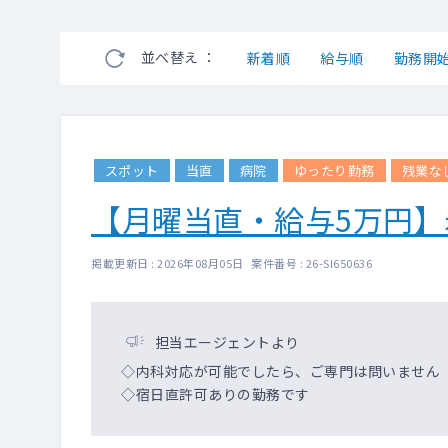
並べ替え ：
新着順
給与順
勤務開
スポット
当直
病院
ゆったり勤務
残業な
【月曜当直・給与5万円
掲載更新日 : 2026年08月05日 案件番号 : 26-SI650636
担当エージェントより
◇内科対応が可能でしたら、ご専門は問いません
◇宿日直許可ありの勤務です