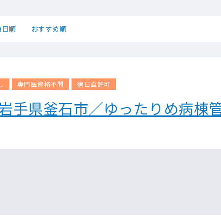
始日順
おすすめ順
し
専門医資格不問
宿日直許可
】岩手県釜石市／ゆったりめ病棟