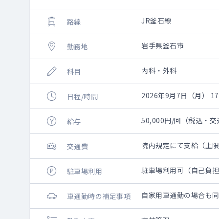
JR釜石線
路線
岩手県釜石市
勤務地
内科・外科
科目
2026年9月7日（月） 17:
日程/時間
50,000円/回（税込・
給与
院内規定にて支給（上
交通費
駐車場利用可（自己負
駐車場利用
自家用車通勤の場合も
車通勤時の補足事項