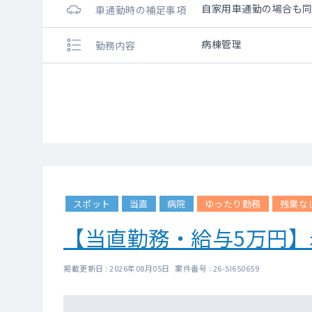
自家用車通勤の場合も
車通勤時の補足事項
病棟管理
勤務内容
スポット
当直
病院
ゆったり勤務
残業な
【当直勤務・給与5万円
掲載更新日 : 2026年08月05日 案件番号 : 26-SI650659