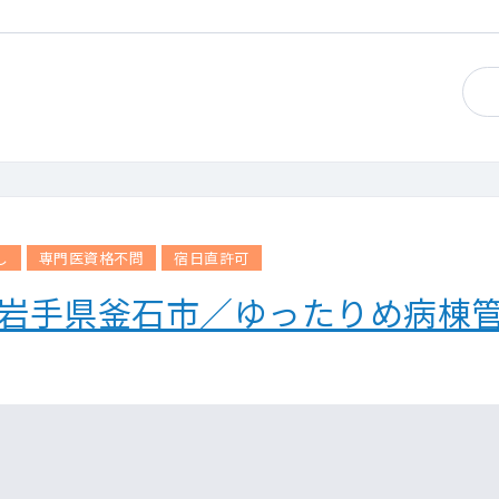
し
専門医資格不問
宿日直許可
】岩手県釜石市／ゆったりめ病棟