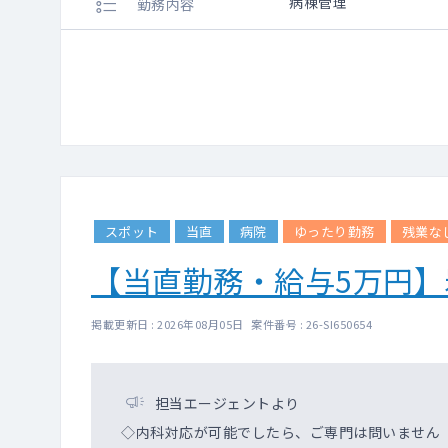
病棟管理
勤務内容
スポット
当直
病院
ゆったり勤務
残業な
【当直勤務・給与5万円
掲載更新日 : 2026年08月05日 案件番号 : 26-SI650654
担当エージェントより
◇内科対応が可能でしたら、ご専門は問いません