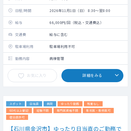
日程/時間
2026年11月1日（日） 8:30～翌8:00
給与
66,000円/回（税込・交通費込）
交通費
給与に含む
駐車場利用
駐車場利用不可
勤務内容
病棟管理
お気に入り
詳細をみる
スポット
日当直
病院
ゆったり勤務
残業なし
60代以上歓迎
経験不問
専門医資格不問
専攻医・専修医可
宿日直許可
【石川県金沢市】ゆったり日当直のご勤務で