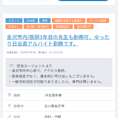
スポット
日当直
病院
定期非常勤でも募集中
ゆったり勤務
残業なし
専攻医・専修医可
時間調整可
宿日直許可
金沢市内/医師3年目の先生も勤務可、ゆった
り日当直アルバイト勤務です。
掲載更新日 : 2026年07月27日 案件番号 : 26-SJ615318
担当エージェントより
・金沢市内中心部で、アクセス良好。
・救急指定がなく、基本的に呼び出しもございません。
・一般内科対応が可能でありましたら、専門は問いません。
路線
JR北陸本線
勤務地
石川県金沢市
科目
内科・不問