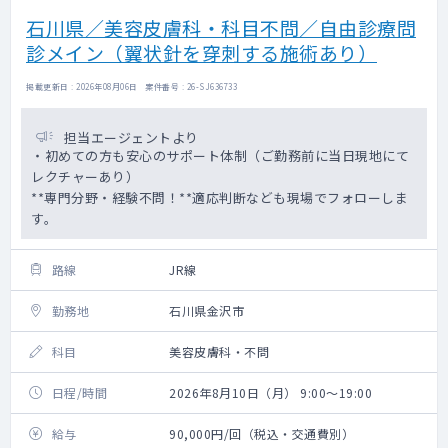
石川県／美容皮膚科・科目不問／自由診療問
診メイン（翼状針を穿刺する施術あり）
掲載更新日 : 2026年08月06日 案件番号 : 26-SJ636733
担当エージェントより
・初めての方も安心のサポート体制（ご勤務前に当日現地にて
レクチャーあり）
**専門分野・経験不問！**適応判断なども現場でフォローしま
す。
路線
JR線
勤務地
石川県金沢市
科目
美容皮膚科・不問
日程/時間
2026年8月10日（月） 9:00～19:00
給与
90,000円/回（税込・交通費別）