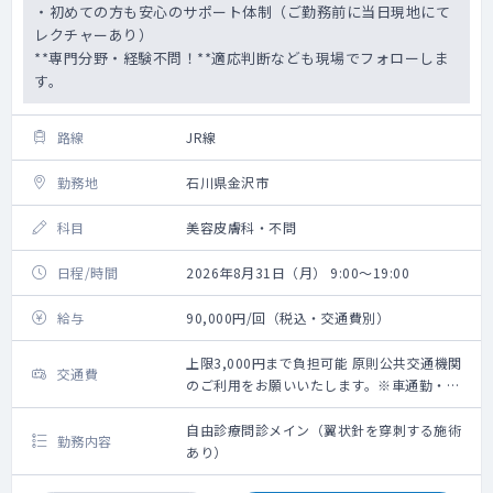
・初めての方も安心のサポート体制（ご勤務前に当日現地にて
レクチャーあり）
**専門分野・経験不問！**適応判断なども現場でフォローしま
す。
路線
JR線
勤務地
石川県金沢市
科目
美容皮膚科・不問
日程/時間
2026年8月31日（月） 9:00～19:00
給与
90,000円/回（税込・交通費別）
上限3,000円まで負担可能 原則公共交通機関
交通費
のご利用をお願いいたします。※車通勤・タ
クシー利用要相談
自由診療問診メイン（翼状針を穿刺する施術
勤務内容
あり）