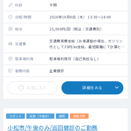
科目
不問
日程/時間
2026年10月8日（木） 13:30～16:00
給与
25,000円/回（税込・交通費別）
交通費実費支給（お車通勤の場合、ガソリン
交通費
代として35円/㎞支給。最短距離にて計算と
なります）※新幹線代・タクシー代・高速代
は支給不可
駐車場利用
駐車場利用可（自己負担なし）
勤務内容
企業健診
お気に入り
詳細をみる
スポット
日勤（午後診）
病院
経験不問
小松市/午後のみ/巡回健診のご勤務