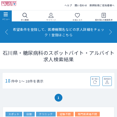
民間医局
ヘルプ
問い合わせ
医師採用ご担当者様へ
求人検索
マイページ
お気に入り
保存済みの
検索条件
希望条件を登録して、医療機関名などの求人詳細をチェッ
ク！登録はこちら
石川県・糖尿病科のスポットバイト・アルバイト
求人検索結果
18
並べ替え
条件保存
件中 1～ 18件を表示
1
スポット
日勤
クリニック
経験不問
専門医資格不問