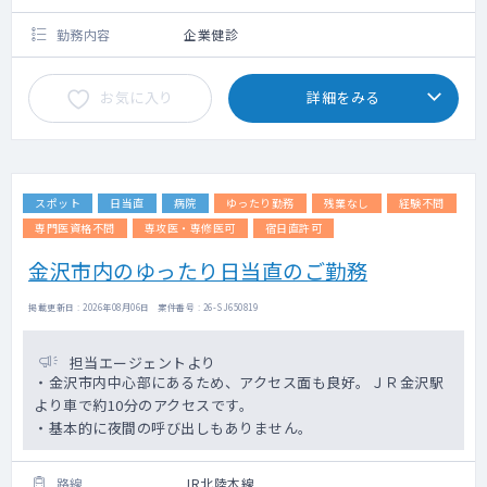
勤務内容
企業健診
お気に入り
詳細をみる
スポット
日当直
病院
ゆったり勤務
残業なし
経験不問
専門医資格不問
専攻医・専修医可
宿日直許可
金沢市内のゆったり日当直のご勤務
掲載更新日 : 2026年08月06日 案件番号 : 26-SJ650819
担当エージェントより
・金沢市内中心部にあるため、アクセス面も良好。ＪＲ金沢駅
より車で約10分のアクセスです。
・基本的に夜間の呼び出しもありません。
路線
JR北陸本線