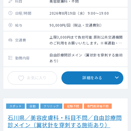
科目
美容皮膚科・不問
日程/時間
2026年8月19日（水） 9:00～19:00
給与
90,000円/回（税込・交通費別）
上限3,000円まで負担可能 原則公共交通機関
交通費
のご利用をお願いいたします。※車通勤・タ
クシー利用要相談
自由診療問診メイン（翼状針を穿刺する施術
勤務内容
あり）
お気に入り
詳細をみる
スポット
日勤
クリニック
経験不問
専門医資格不問
石川県／美容皮膚科・科目不問／自由診療問
診メイン（翼状針を穿刺する施術あり）