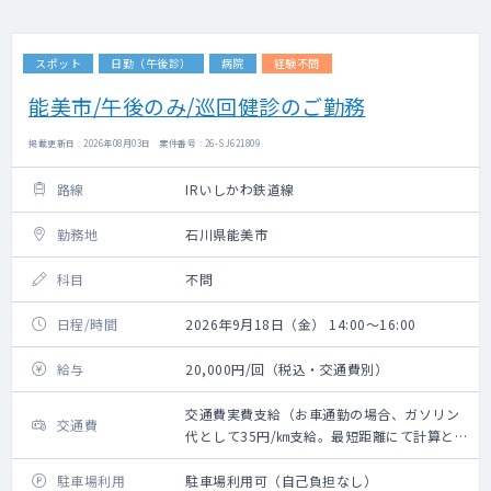
スポット
日勤（午後診）
病院
経験不問
能美市/午後のみ/巡回健診のご勤務
掲載更新日 : 2026年08月03日 案件番号 : 26-SJ621809
路線
IRいしかわ鉄道線
勤務地
石川県能美市
科目
不問
日程/時間
2026年9月18日（金） 14:00～16:00
給与
20,000円/回（税込・交通費別）
交通費実費支給（お車通勤の場合、ガソリン
交通費
代として35円/㎞支給。最短距離にて計算と
なります）※新幹線代・タクシー代・高速代
は支給不可
駐車場利用
駐車場利用可（自己負担なし）