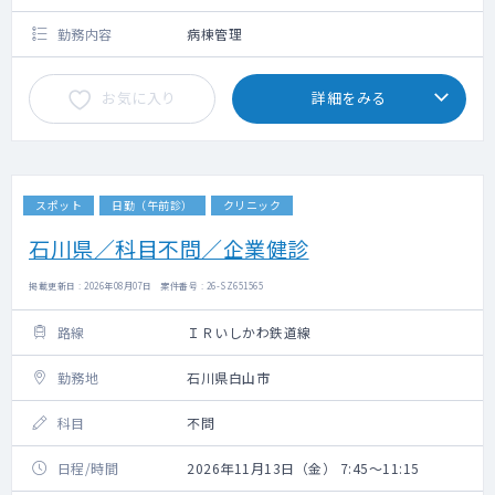
勤務内容
病棟管理
お気に入り
詳細をみる
スポット
日勤（午前診）
クリニック
石川県／科目不問／企業健診
掲載更新日 : 2026年08月07日 案件番号 : 26-SZ651565
路線
ＩＲいしかわ鉄道線
勤務地
石川県白山市
科目
不問
日程/時間
2026年11月13日（金） 7:45～11:15