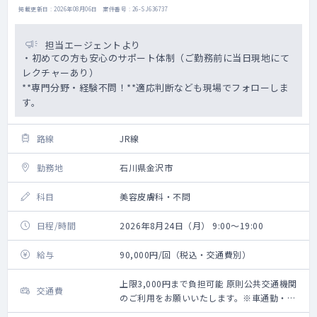
掲載更新日 : 2026年08月06日 案件番号 : 26-SJ636737
担当エージェントより
・初めての方も安心のサポート体制（ご勤務前に当日現地にて
レクチャーあり）
**専門分野・経験不問！**適応判断なども現場でフォローしま
す。
路線
JR線
勤務地
石川県金沢市
科目
美容皮膚科・不問
日程/時間
2026年8月24日（月） 9:00～19:00
給与
90,000円/回（税込・交通費別）
上限3,000円まで負担可能 原則公共交通機関
交通費
のご利用をお願いいたします。※車通勤・タ
クシー利用要相談