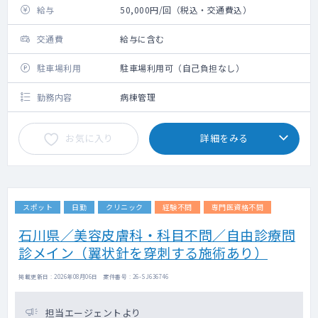
給与
50,000円/回（税込・交通費込）
交通費
給与に含む
駐車場利用
駐車場利用可（自己負担なし）
勤務内容
病棟管理
お気に入り
詳細をみる
スポット
日勤
クリニック
経験不問
専門医資格不問
石川県／美容皮膚科・科目不問／自由診療問
診メイン（翼状針を穿刺する施術あり）
掲載更新日 : 2026年08月06日 案件番号 : 26-SJ636746
担当エージェントより