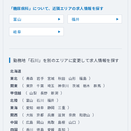
「糖尿病科」について、近隣エリアの求人情報を探す
富山
福井
岐阜
勤務地「石川」を別のエリアに変更して求人情報を探す
北海道
（
）
東北
青森
岩手
宮城
秋田
山形
福島
（
）
関東
東京
千葉
埼玉
神奈川
茨城
栃木
群馬
（
）
甲信越
山梨
長野
新潟
（
）
北陸
富山
石川
福井
（
）
東海
愛知
岐阜
静岡
三重
（
）
関西
大阪
京都
兵庫
滋賀
奈良
和歌山
（
）
中国
広島
岡山
鳥取
島根
山口
（
）
四国
香川
徳島
愛媛
高知