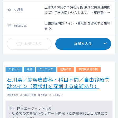
上限3,000円まで負担可能 原則公共交通機関
交通費
のご利用をお願いいたします。※車通勤・タ
クシー利用要相談
自由診療問診メイン（翼状針を穿刺する施術
勤務内容
あり）
お気に入り
詳細をみる
スポット
日勤
クリニック
経験不問
専門医資格不問
石川県／美容皮膚科・科目不問／自由診療問
診メイン（翼状針を穿刺する施術あり）
掲載更新日 : 2026年08月06日 案件番号 : 26-SJ643282
担当エージェントより
・初めての方も安心のサポート体制（ご勤務前に当日現地にて