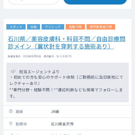
スポット
日勤
クリニック
経験不問
専門医資格不問
石川県／美容皮膚科・科目不問／自由診療問
診メイン（翼状針を穿刺する施術あり）
掲載更新日 : 2026年08月06日 案件番号 : 26-SJ636735
担当エージェントより
・初めての方も安心のサポート体制（ご勤務前に当日現地にて
レクチャーあり）
**専門分野・経験不問！**適応判断なども現場でフォローしま
す。
路線
JR線
勤務地
石川県金沢市