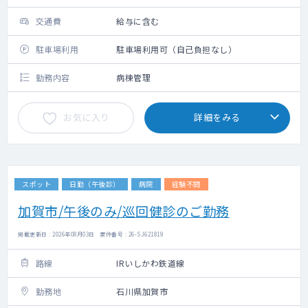
交通費
給与に含む
駐車場利用
駐車場利用可（自己負担なし）
勤務内容
病棟管理
お気に入り
詳細をみる
スポット
日勤（午後診）
病院
経験不問
加賀市/午後のみ/巡回健診のご勤務
掲載更新日 : 2026年08月03日 案件番号 : 26-SJ621819
路線
IRいしかわ鉄道線
勤務地
石川県加賀市