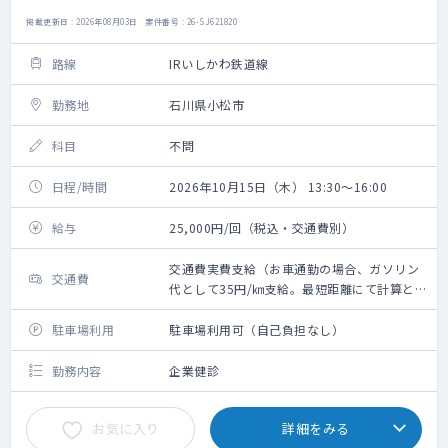
掲載更新日 : 2026年08月03日 案件番号 : 26-SJ621820
路線
IRいしかわ鉄道線
勤務地
石川県小松市
科目
不問
日程/時間
2026年10月15日（木） 13:30～16:00
給与
25,000円/回（税込・交通費別）
交通費実費支給（お車通勤の場合、ガソリン
交通費
代として35円/㎞支給。最短距離にて計算と
なります）※新幹線代・タクシー代・高速代
は支給不可
駐車場利用
駐車場利用可（自己負担なし）
勤務内容
企業健診
お気に入り
詳細をみる