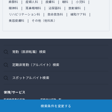
麻酔科
産婦人科
皮膚科
眼科
小児科
精神科
耳鼻咽喉科
泌尿器科
放射線科
リハビリテーション科
救命救急科
緩和ケア科
美容皮膚科
その他（他科系）
常勤（医師転職）検索
定期非常勤（アルバイト）検索
スポットアルバイト検索
保険/サービス
医師賠償責任保険
医師向け保険一覧
検索条件を変更する
開業・承継支援
民間医局書店