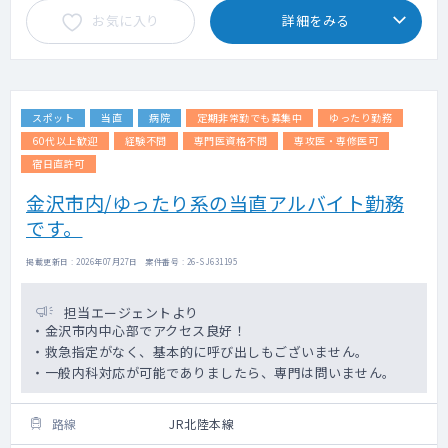
お気に入り
詳細をみる
スポット
当直
病院
定期非常勤でも募集中
ゆったり勤務
60代以上歓迎
経験不問
専門医資格不問
専攻医・専修医可
宿日直許可
金沢市内/ゆったり系の当直アルバイト勤務
です。
掲載更新日 : 2026年07月27日 案件番号 : 26-SJ631195
担当エージェントより
・金沢市内中心部でアクセス良好！
・救急指定がなく、基本的に呼び出しもございません。
・一般内科対応が可能でありましたら、専門は問いません。
路線
JR北陸本線