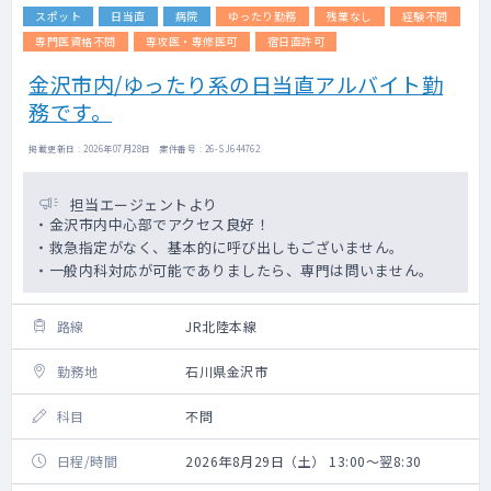
スポット
日当直
病院
ゆったり勤務
残業なし
経験不問
専門医資格不問
専攻医・専修医可
宿日直許可
金沢市内/ゆったり系の日当直アルバイト勤
務です。
掲載更新日 : 2026年07月28日 案件番号 : 26-SJ644762
担当エージェントより
・金沢市内中心部でアクセス良好！
・救急指定がなく、基本的に呼び出しもございません。
・一般内科対応が可能でありましたら、専門は問いません。
路線
JR北陸本線
勤務地
石川県金沢市
科目
不問
日程/時間
2026年8月29日（土） 13:00～翌8:30