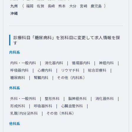
（
）
九州
福岡
佐賀
長崎
熊本
大分
宮崎
鹿児島
沖縄
診療科目「糖尿病科」を別科目に変更して求人情報を探
す
内科系
内科・一般内科
消化器内科
循環器内科
神経内科
呼吸器内科
心療内科
リウマチ科
総合診療科
糖尿病科
腎臓内科
その他（内科系）
外科系
外科・一般外科
整形外科
脳神経外科
消化器外科
形成外科
呼吸器外科
心臓血管外科
乳腺/内分泌外科
その他（外科系）
他科系