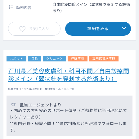
自由診療問診メイン（翼状針を穿刺する施術
勤務内容
あり）
お気に入り
詳細をみる
スポット
日勤
クリニック
経験不問
専門医資格不問
石川県／美容皮膚科・科目不問／自由診療問
診メイン（翼状針を穿刺する施術あり）
掲載更新日 : 2026年08月06日 案件番号 : 26-SJ636740
担当エージェントより
・初めての方も安心のサポート体制（ご勤務前に当日現地にて
レクチャーあり）
**専門分野・経験不問！**適応判断なども現場でフォローしま
す。