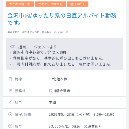
専門医資格不問
専攻医・専修医可
宿日直許可
金沢市内/ゆったり系の日直アルバイト勤務
です。
掲載更新日 : 2026年07月27日 案件番号 : 26-SJ621116
担当エージェントより
・金沢市内中心部でアクセス良好！
・救急指定がなく、基本的に呼び出しもございません。
・一般内科対応が可能でありましたら、専門は問いません。
路線
JR北陸本線
勤務地
石川県金沢市
科目
不問
日程/時間
2026年9月23日（水・祝） 8:00～18:00
給与
33,000円/回（税込・交通費込）