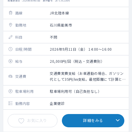
掲載更新日 : 2026年08月03日 案件番号 : 26-SJ621806
路線
JR北陸本線
勤務地
石川県能美市
科目
不問
日程/時間
2026年9月11日（金） 14:00～16:00
給与
20,000円/回（税込・交通費別）
交通費実費支給（お車通勤の場合、ガソリン
交通費
代として35円/㎞支給。最短距離にて計算と
なります）※新幹線代・タクシー代・高速代
は支給不可
駐車場利用
駐車場利用可（自己負担なし）
勤務内容
企業健診
お気に入り
詳細をみる