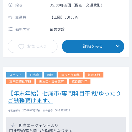
給与
35,000円/回（税込・交通費別）
交通費
【上限】5,000円
勤務内容
企業健診
お気に入り
詳細をみる
スポット
日当直
病院
ゆったり勤務
経験不問
専門医資格不問
専攻医・専修医可
宿日直許可
【年末年始】七尾市/専門科目不問/ゆったり
ご勤務頂けます。
掲載更新日 : 2026年07月27日 案件番号 : 26-SJ638913
担当エージェントより
□比較的落ち着いた勤務となります