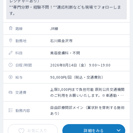
レクチャーあり）
**専門分野・経験不問！**適応判断なども現場でフォローしま
す。
路線
JR線
勤務地
石川県金沢市
科目
美容皮膚科・不問
日程/時間
2026年8月14日（金） 9:00～19:00
給与
90,000円/回（税込・交通費別）
上限3,000円まで負担可能 原則公共交通機関
交通費
のご利用をお願いいたします。※車通勤・タ
クシー利用要相談
自由診療問診メイン（翼状針を穿刺する施術
勤務内容
あり）
お気に入り
詳細をみる