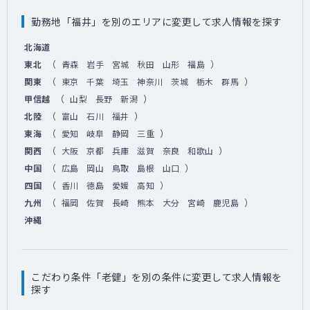
勤務地「福井」を別のエリアに変更して求人情報を探す
北海道
（
）
東北
青森
岩手
宮城
秋田
山形
福島
（
）
関東
東京
千葉
埼玉
神奈川
茨城
栃木
群馬
（
）
甲信越
山梨
長野
新潟
（
）
北陸
富山
石川
福井
（
）
東海
愛知
岐阜
静岡
三重
（
）
関西
大阪
京都
兵庫
滋賀
奈良
和歌山
（
）
中国
広島
岡山
鳥取
島根
山口
（
）
四国
香川
徳島
愛媛
高知
（
）
九州
福岡
佐賀
長崎
熊本
大分
宮崎
鹿児島
沖縄
こだわり条件「老健」を別の条件に変更して求人情報を
探す