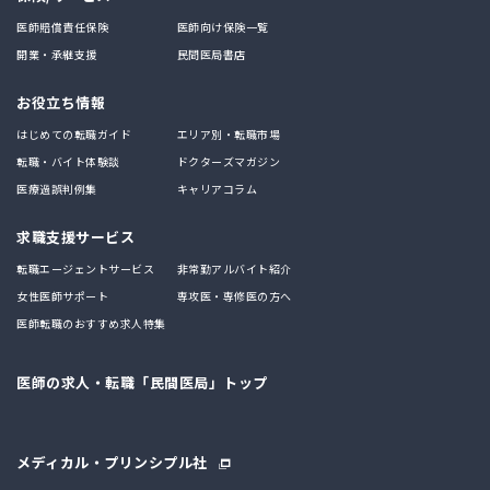
医師賠償責任保険
医師向け保険一覧
開業・承継支援
民間医局書店
お役立ち情報
はじめての転職ガイド
エリア別・転職市場
転職・バイト体験談
ドクターズマガジン
医療過誤判例集
キャリアコラム
求職支援サービス
転職エージェントサービス
非常勤アルバイト紹介
女性医師サポート
専攻医・専修医の方へ
医師転職のおすすめ求人特集
医師の求人・転職「民間医局」トップ
メディカル・プリンシプル社