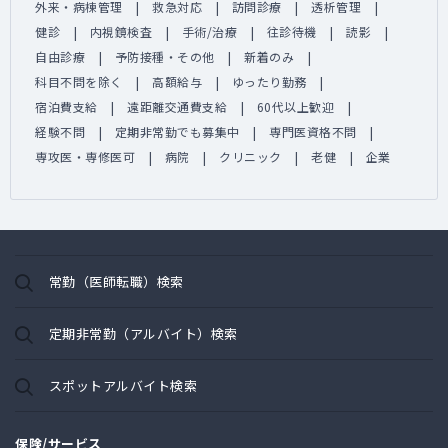
外来・病棟管理
救急対応
訪問診療
透析管理
健診
内視鏡検査
手術/治療
往診待機
読影
自由診療
予防接種・その他
新着のみ
科目不問を除く
高額給与
ゆったり勤務
宿泊費支給
遠距離交通費支給
60代以上歓迎
経験不問
定期非常勤でも募集中
専門医資格不問
専攻医・専修医可
病院
クリニック
老健
企業
常勤（医師転職）検索
定期非常勤（アルバイト）検索
スポットアルバイト検索
保険/サービス