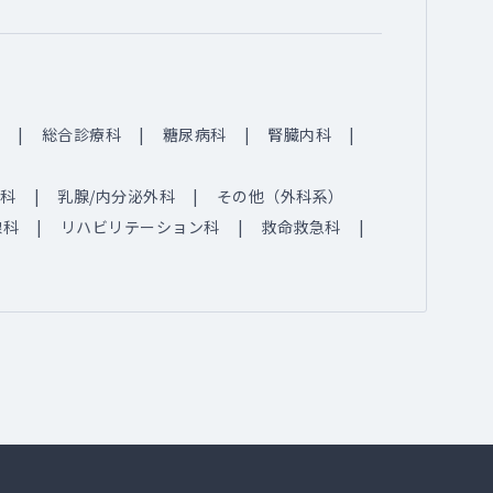
総合診療科
糖尿病科
腎臓内科
科
乳腺/内分泌外科
その他（外科系）
線科
リハビリテーション科
救命救急科