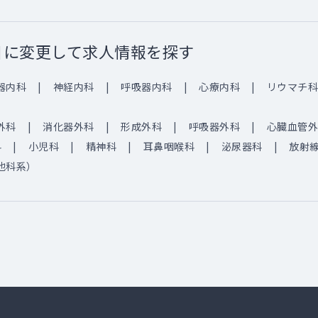
目に変更して求人情報を探す
器内科
神経内科
呼吸器内科
心療内科
リウマチ科
外科
消化器外科
形成外科
呼吸器外科
心臓血管外
科
小児科
精神科
耳鼻咽喉科
泌尿器科
放射
他科系）