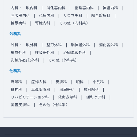
内科・一般内科
消化器内科
循環器内科
神経内科
呼吸器内科
心療内科
リウマチ科
総合診療科
糖尿病科
腎臓内科
その他（内科系）
外科系
外科・一般外科
整形外科
脳神経外科
消化器外科
形成外科
呼吸器外科
心臓血管外科
乳腺/内分泌外科
その他（外科系）
他科系
麻酔科
産婦人科
皮膚科
眼科
小児科
精神科
耳鼻咽喉科
泌尿器科
放射線科
リハビリテーション科
救命救急科
緩和ケア科
美容皮膚科
その他（他科系）