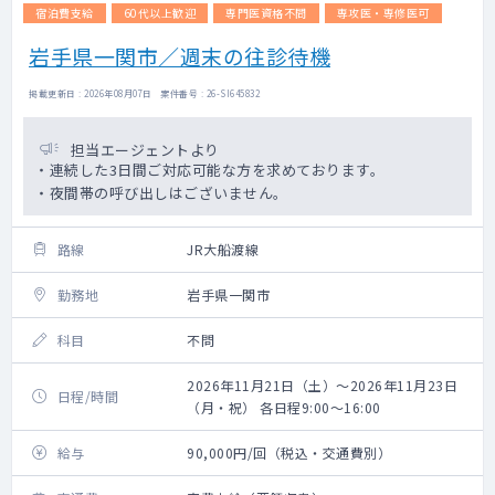
宿泊費支給
60代以上歓迎
専門医資格不問
専攻医・専修医可
岩手県一関市／週末の往診待機
掲載更新日 : 2026年08月07日 案件番号 : 26-SI645832
担当エージェントより
・連続した3日間ご対応可能な方を求めております。
・夜間帯の呼び出しはございません。
路線
JR大船渡線
勤務地
岩手県一関市
科目
不問
2026年11月21日（土）～2026年11月23日
日程/時間
（月・祝） 各日程9:00～16:00
給与
90,000円/回（税込・交通費別）