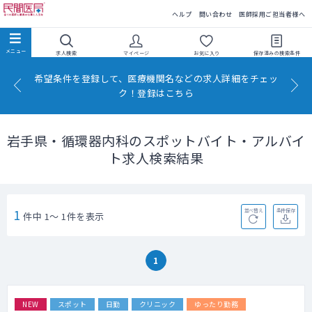
民間医局
ヘルプ
問い合わせ
医師採用ご担当者様へ
求人検索
マイページ
お気に入り
保存済みの
検索条件
希望条件を登録して、医療機関名などの求人詳細をチェッ
ク！登録はこちら
岩手県・循環器内科のスポットバイト・アルバイ
ト求人検索結果
1
並べ替え
条件保存
件中 1～ 1件を表示
1
NEW
スポット
日勤
クリニック
ゆったり勤務