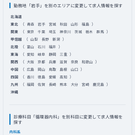
勤務地「岩手」を別のエリアに変更して求人情報を探す
北海道
（
）
東北
青森
岩手
宮城
秋田
山形
福島
（
）
関東
東京
千葉
埼玉
神奈川
茨城
栃木
群馬
（
）
甲信越
山梨
長野
新潟
（
）
北陸
富山
石川
福井
（
）
東海
愛知
岐阜
静岡
三重
（
）
関西
大阪
京都
兵庫
滋賀
奈良
和歌山
（
）
中国
広島
岡山
鳥取
島根
山口
（
）
四国
香川
徳島
愛媛
高知
（
）
九州
福岡
佐賀
長崎
熊本
大分
宮崎
鹿児島
沖縄
診療科目「循環器内科」を別科目に変更して求人情報を
探す
内科系