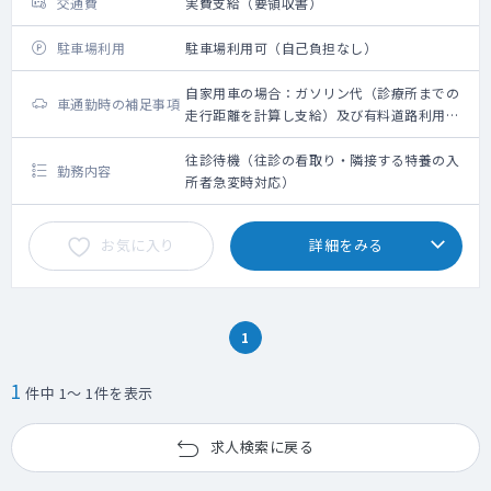
交通費
実費支給（要領収書）
駐車場利用
駐車場利用可（自己負担なし）
自家用車の場合：ガソリン代（診療所までの
車通勤時の補足事項
走行距離を計算し支給）及び有料道路利用料
金を支給（要領収書）
往診待機（往診の看取り・隣接する特養の入
勤務内容
所者急変時対応）
お気に入り
詳細をみる
1
1
件中 1～ 1件を表示
求人検索に戻る