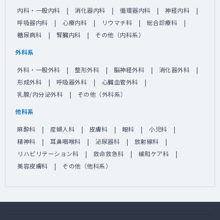
内科・一般内科
消化器内科
循環器内科
神経内科
呼吸器内科
心療内科
リウマチ科
総合診療科
糖尿病科
腎臓内科
その他（内科系）
外科系
外科・一般外科
整形外科
脳神経外科
消化器外科
形成外科
呼吸器外科
心臓血管外科
乳腺/内分泌外科
その他（外科系）
他科系
麻酔科
産婦人科
皮膚科
眼科
小児科
精神科
耳鼻咽喉科
泌尿器科
放射線科
リハビリテーション科
救命救急科
緩和ケア科
美容皮膚科
その他（他科系）