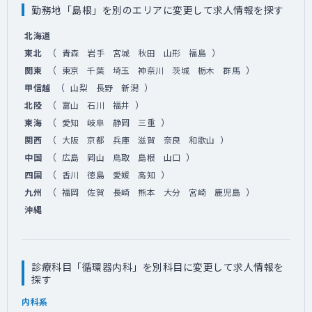
勤務地「島根」を別のエリアに変更して求人情報を探す
北海道
（
）
東北
青森
岩手
宮城
秋田
山形
福島
（
）
関東
東京
千葉
埼玉
神奈川
茨城
栃木
群馬
（
）
甲信越
山梨
長野
新潟
（
）
北陸
富山
石川
福井
（
）
東海
愛知
岐阜
静岡
三重
（
）
関西
大阪
京都
兵庫
滋賀
奈良
和歌山
（
）
中国
広島
岡山
鳥取
島根
山口
（
）
四国
香川
徳島
愛媛
高知
（
）
九州
福岡
佐賀
長崎
熊本
大分
宮崎
鹿児島
沖縄
診療科目「循環器内科」を別科目に変更して求人情報を
探す
内科系