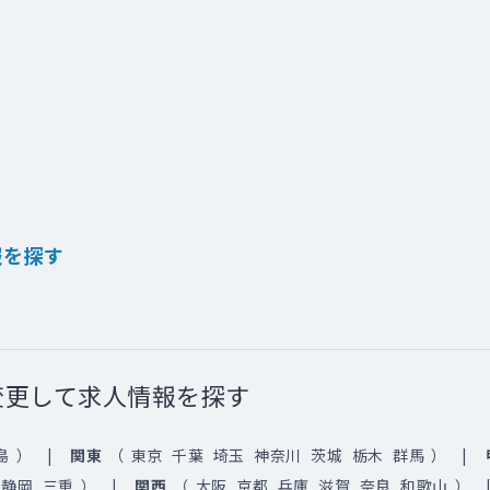
報を探す
変更して求人情報を探す
島
）
関東
（
東京
千葉
埼玉
神奈川
茨城
栃木
群馬
）
静岡
三重
）
関西
（
大阪
京都
兵庫
滋賀
奈良
和歌山
）