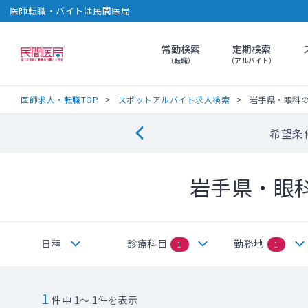
医師転職・バイトは民間医局
常勤検索
定期検索
民間医局
（転職）
（アルバイト）
医師求人・転職TOP
スポットアルバイト求人検索
岩手県・眼科
希望条
岩手県・眼
日程
診療科目
勤務地
1
1
1
件中 1～ 1件を表示