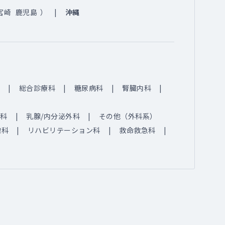
宮崎
鹿児島
）
沖縄
総合診療科
糖尿病科
腎臓内科
科
乳腺/内分泌外科
その他（外科系）
線科
リハビリテーション科
救命救急科