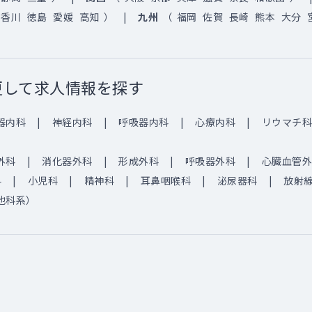
香川
徳島
愛媛
高知
）
九州
（
福岡
佐賀
長崎
熊本
大分
更して求人情報を探す
器内科
神経内科
呼吸器内科
心療内科
リウマチ科
外科
消化器外科
形成外科
呼吸器外科
心臓血管外
科
小児科
精神科
耳鼻咽喉科
泌尿器科
放射
他科系）