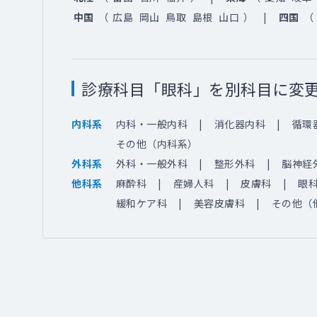
中国
（
広島
岡山
鳥取
島根
山口
）
四国
（
診療科目「眼科」を別科目に変
内科・一般内科
消化器内科
循環
内科系
その他（内科系）
外科・一般外科
整形外科
脳神経
外科系
麻酔科
産婦人科
皮膚科
眼
他科系
緩和ケア科
美容皮膚科
その他（