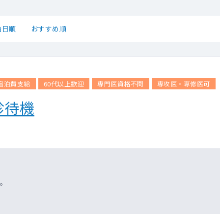
始日順
おすすめ順
宿泊費支給
60代以上歓迎
専門医資格不問
専攻医・専修医可
診待機
。