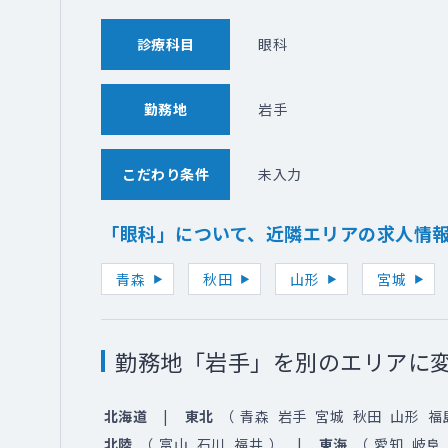
診療科目
眼科
勤務地
岩手
こだわり条件
未入力
「眼科」について、近隣エリアの求人情
青森
秋田
山形
宮城
勤務地「岩手」を別のエリアに
北海道
東北
（
青森
岩手
宮城
秋田
山形
福
北陸
（
富山
石川
福井
）
東海
（
愛知
岐阜