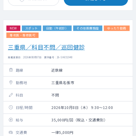
NEW
スポット
日勤（午前診）
その他医療施設
ゆったり勤務
専攻医・専修医可
三重県／科目不問／巡回健診
掲載更新日 : 2026年08月07日 案件番号 : 26-SH651948
路線
近鉄線
勤務地
三重県名張市
科目
不問
日程/時間
2026年10月8日（木） 9:30～12:00
給与
35,000円/回（税込・交通費別）
交通費
一律5,000円