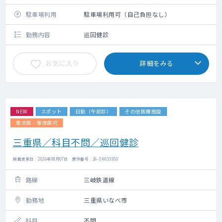
駐車場利用
駐車場利用可（自己負担なし）
勤務内容
巡回健診
お気に入り
詳細をみる
NEW
スポット
日勤（午前診）
その他医療施設
専攻医・専修医可
三重県／科目不問／巡回健診
掲載更新日 : 2026年08月07日 案件番号 : 26-SH651950
路線
三岐鉄道線
勤務地
三重県いなべ市
科目
不問