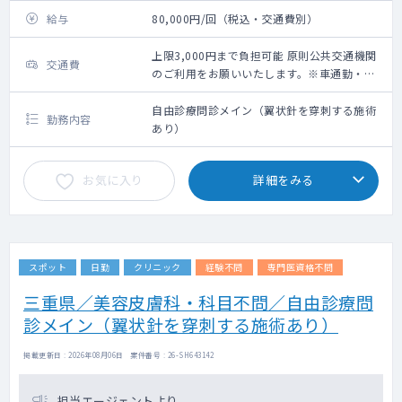
給与
80,000円/回（税込・交通費別）
上限3,000円まで負担可能 原則公共交通機関
交通費
のご利用をお願いいたします。※車通勤・タ
クシー利用要相談
自由診療問診メイン（翼状針を穿刺する施術
勤務内容
あり）
お気に入り
詳細をみる
スポット
日勤
クリニック
経験不問
専門医資格不問
三重県／美容皮膚科・科目不問／自由診療問
診メイン（翼状針を穿刺する施術あり）
掲載更新日 : 2026年08月06日 案件番号 : 26-SH643142
担当エージェントより