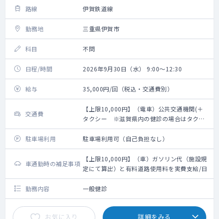
路線
伊賀鉄道線
勤務地
三重県伊賀市
科目
不問
日程/時間
2026年9月30日（水） 9:00～12:30
給与
35,000円/回（税込・交通費別）
【上限10,000円】（電車）公共交通機関(＋
交通費
タクシー ※滋賀県内の健診の場合はタクシ
ー利用不可。滋賀県外の健診でタクシーの際
は領収証要必要)利用分実費支給/日
駐車場利用
駐車場利用可（自己負担なし）
【上限10,000円】（車）ガソリン代（施設規
車通勤時の補足事項
定にて算出）と有料道路使用料を実費支給/日
勤務内容
一般健診
お気に入り
詳細をみる