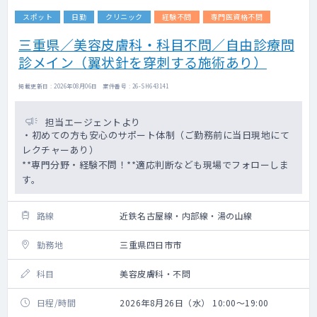
スポット
日勤
クリニック
経験不問
専門医資格不問
三重県／美容皮膚科・科目不問／自由診療問
診メイン（翼状針を穿刺する施術あり）
掲載更新日 : 2026年08月06日 案件番号 : 26-SH643141
担当エージェントより
・初めての方も安心のサポート体制（ご勤務前に当日現地にて
レクチャーあり）
**専門分野・経験不問！**適応判断なども現場でフォローしま
す。
路線
近鉄名古屋線・内部線・湯の山線
勤務地
三重県四日市市
科目
美容皮膚科・不問
日程/時間
2026年8月26日（水） 10:00～19:00