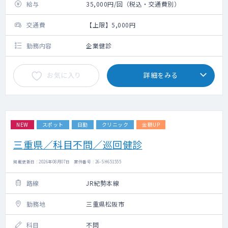
給与
35,000円/回（税込・交通費別）
交通費
【上限】5,000円
勤務内容
企業健診
お気に入り
詳細をみる
NEW
スポット
日勤
クリニック
金額UP
三重県／科目不問／巡回健診
掲載更新日 : 2026年08月07日 案件番号 : 26-SH651555
路線
JR紀勢本線
勤務地
三重県松阪市
科目
不問