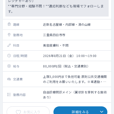
レクチャーあり）
**専門分野・経験不問！**適応判断なども現場でフォローしま
す。
路線
近鉄名古屋線・内部線・湯の山線
勤務地
三重県四日市市
科目
美容皮膚科・不問
日程/時間
2026年8月21日（金） 10:00～19:00
給与
80,000円/回（税込・交通費別）
上限3,000円まで負担可能 原則公共交通機関
交通費
のご利用をお願いいたします。※車通勤・タ
クシー利用要相談
自由診療問診メイン（翼状針を穿刺する施術
勤務内容
あり）
お気に入り
詳細をみる