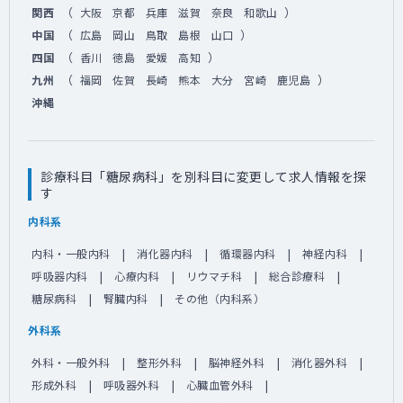
（
）
関西
大阪
京都
兵庫
滋賀
奈良
和歌山
（
）
中国
広島
岡山
鳥取
島根
山口
（
）
四国
香川
徳島
愛媛
高知
（
）
九州
福岡
佐賀
長崎
熊本
大分
宮崎
鹿児島
沖縄
診療科目「糖尿病科」を別科目に変更して求人情報を探
す
内科系
内科・一般内科
消化器内科
循環器内科
神経内科
呼吸器内科
心療内科
リウマチ科
総合診療科
糖尿病科
腎臓内科
その他（内科系）
外科系
外科・一般外科
整形外科
脳神経外科
消化器外科
形成外科
呼吸器外科
心臓血管外科