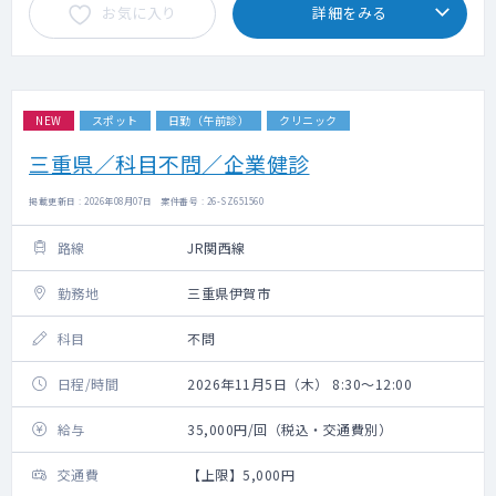
お気に入り
詳細をみる
NEW
スポット
日勤（午前診）
クリニック
三重県／科目不問／企業健診
掲載更新日 : 2026年08月07日 案件番号 : 26-SZ651560
路線
JR関西線
勤務地
三重県伊賀市
科目
不問
日程/時間
2026年11月5日（木） 8:30～12:00
給与
35,000円/回（税込・交通費別）
交通費
【上限】5,000円