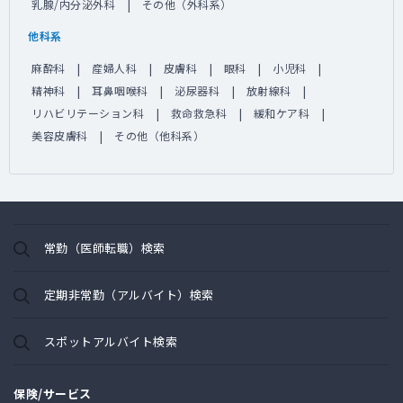
乳腺/内分泌外科
その他（外科系）
他科系
麻酔科
産婦人科
皮膚科
眼科
小児科
精神科
耳鼻咽喉科
泌尿器科
放射線科
リハビリテーション科
救命救急科
緩和ケア科
美容皮膚科
その他（他科系）
常勤（医師転職）検索
定期非常勤（アルバイト）検索
スポットアルバイト検索
保険/サービス