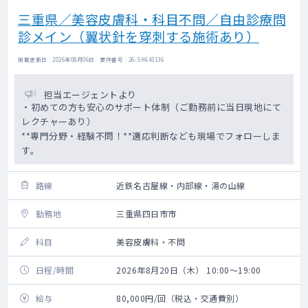
三重県／美容皮膚科・科目不問／自由診療問
診メイン（翼状針を穿刺する施術あり）
掲載更新日 : 2026年08月06日 案件番号 : 26-SH643136
担当エージェントより
・初めての方も安心のサポート体制（ご勤務前に当日現地にて
レクチャーあり）
**専門分野・経験不問！**適応判断なども現場でフォローしま
す。
路線
近鉄名古屋線・内部線・湯の山線
勤務地
三重県四日市市
科目
美容皮膚科・不問
日程/時間
2026年8月20日（木） 10:00～19:00
給与
80,000円/回（税込・交通費別）