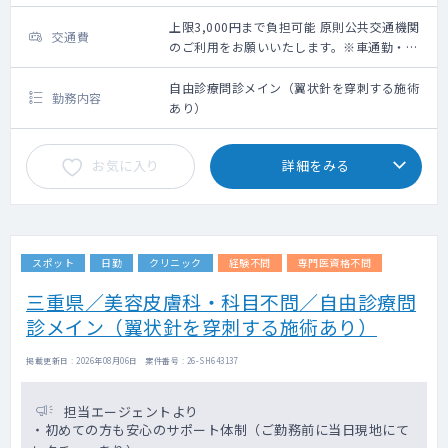
上限3,000円まで負担可能 原則公共交通機関
交通費
のご利用をお願いいたします。※車通勤・タ
クシー利用要相談
自由診療問診メイン（翼状針を穿刺する施術
勤務内容
あり）
お気に入り
詳細をみる
スポット
日勤
クリニック
経験不問
専門医資格不問
三重県／美容皮膚科・科目不問／自由診療問
診メイン（翼状針を穿刺する施術あり）
掲載更新日 : 2026年08月06日 案件番号 : 26-SH643137
担当エージェントより
・初めての方も安心のサポート体制（ご勤務前に当日現地にて