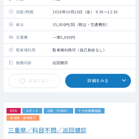
日程/時間
2026年10月16日（金） 9:30～12:30
給与
35,000円/回（税込・交通費別）
交通費
一律5,000円
駐車場利用
駐車場利用可（自己負担なし）
勤務内容
巡回健診
お気に入り
詳細をみる
NEW
スポット
日勤（午前診）
その他医療施設
専攻医・専修医可
三重県／科目不問／巡回健診