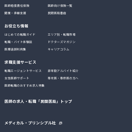
医師賠償責任保険
医師向け保険一覧
開業・承継支援
民間医局書店
お役立ち情報
はじめての転職ガイド
エリア別・転職市場
転職・バイト体験談
ドクターズマガジン
医療過誤判例集
キャリアコラム
求職支援サービス
転職エージェントサービス
非常勤アルバイト紹介
女性医師サポート
専攻医・専修医の方へ
医師転職のおすすめ求人特集
医師の求人・転職「民間医局」トップ
メディカル・プリンシプル社