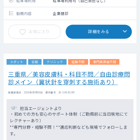
駐車場利用
駐車場利用可（自己負担なし）
勤務内容
企業健診
お気に入り
詳細をみる
スポット
日勤
クリニック
経験不問
専門医資格不問
三重県／美容皮膚科・科目不問／自由診療問
診メイン（翼状針を穿刺する施術あり）
掲載更新日 : 2026年08月06日 案件番号 : 26-SH643140
担当エージェントより
・初めての方も安心のサポート体制（ご勤務前に当日現地にて
レクチャーあり）
**専門分野・経験不問！**適応判断なども現場でフォローしま
す。