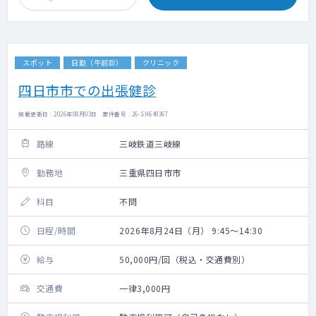
スポット
日勤（午前診）
クリニック
四日市市での出張健診
掲載更新日 : 2026年08月03日 案件番号 : 26-SH648367
路線
三岐鉄道三岐線
勤務地
三重県四日市市
科目
不問
日程/時間
2026年8月24日（月） 9:45～14:30
給与
50,000円/回（税込・交通費別）
交通費
一律3,000円