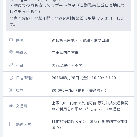
・初めての方も安心のサポート体制（ご勤務前に当日現地にて
レクチャーあり）
**専門分野・経験不問！**適応判断なども現場でフォローしま
す。
路線
近鉄名古屋線・内部線・湯の山線
勤務地
三重県四日市市
科目
美容皮膚科・不問
日程/時間
2026年8月28日（金） 10:00～19:00
給与
80,000円/回（税込・交通費別）
上限3,000円まで負担可能 原則公共交通機関
交通費
のご利用をお願いいたします。※車通勤・タ
クシー利用要相談
自由診療問診メイン（翼状針を穿刺する施術
勤務内容
あり）