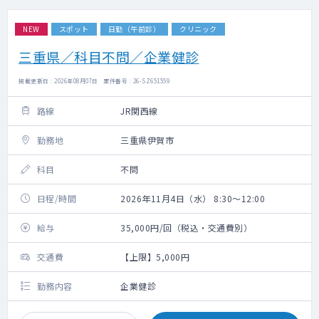
NEW
スポット
日勤（午前診）
クリニック
三重県／科目不問／企業健診
掲載更新日 : 2026年08月07日 案件番号 : 26-SZ651559
路線
JR関西線
勤務地
三重県伊賀市
科目
不問
日程/時間
2026年11月4日（水） 8:30～12:00
給与
35,000円/回（税込・交通費別）
交通費
【上限】5,000円
勤務内容
企業健診