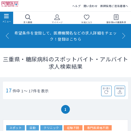
民間医局
ヘルプ
問い合わせ
医師採用ご担当者様へ
求人検索
マイページ
お気に入り
保存済みの
検索条件
希望条件を登録して、医療機関名などの求人詳細をチェッ
ク！登録はこちら
三重県・糖尿病科のスポットバイト・アルバイト
求人検索結果
17
並べ替え
条件保存
件中 1～ 17件を表示
1
スポット
日勤
クリニック
経験不問
専門医資格不問