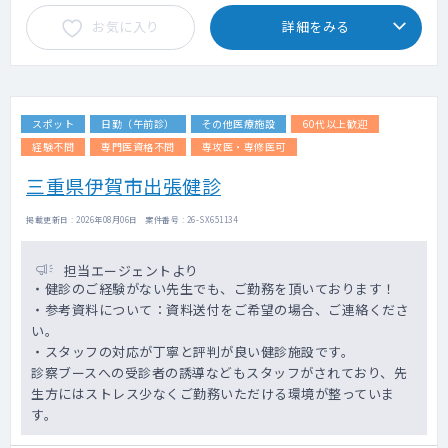
お気に入り
詳細をみる
スポット
日勤（午前診）
その他医療施設
60代以上歓迎
経験不問
専門医資格不問
専攻医・専修医可
三重県伊賀市出張健診
掲載更新日 : 2026年08月06日 案件番号 : 26-SX651134
担当エージェントより
・健診のご経験がない先生でも、ご勤務を頂いております！
・参考資料について：資料送付をご希望の場合、ご連絡くださ
い。
・スタッフの対応が丁寧と評判が良い健診施設です。
診察ブースへの受診者の誘導などもスタッフがされており、先
生方にはストレス少なくご勤務いただける環境が整っていま
す。