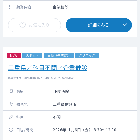
勤務内容
企業健診
お気に入り
詳細をみる
NEW
スポット
日勤（午前診）
クリニック
三重県／科目不問／企業健診
掲載更新日 : 2026年08月07日 案件番号 : 26-SZ651561
路線
JR関西線
勤務地
三重県伊賀市
科目
不問
日程/時間
2026年11月6日（金） 8:30～12:00