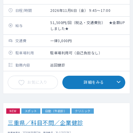
日程/時間
2026年11月6日（金） 9:45～17:00
51,500円/回（税込・交通費別） ★金額UP
給与
しました★
交通費
一律3,000円
駐車場利用
駐車場利用可（自己負担なし）
勤務内容
巡回健診
お気に入り
詳細をみる
NEW
スポット
日勤（午前診）
クリニック
三重県／科目不問／企業健診
掲載更新日 : 2026年08月07日 案件番号 : 26-SZ651562