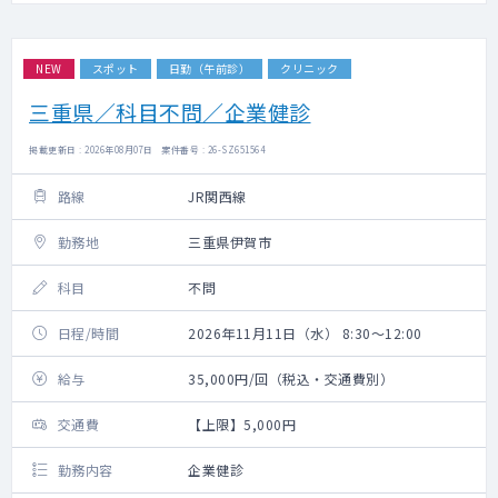
NEW
スポット
日勤（午前診）
クリニック
三重県／科目不問／企業健診
掲載更新日 : 2026年08月07日 案件番号 : 26-SZ651564
路線
JR関西線
勤務地
三重県伊賀市
科目
不問
日程/時間
2026年11月11日（水） 8:30～12:00
給与
35,000円/回（税込・交通費別）
交通費
【上限】5,000円
勤務内容
企業健診