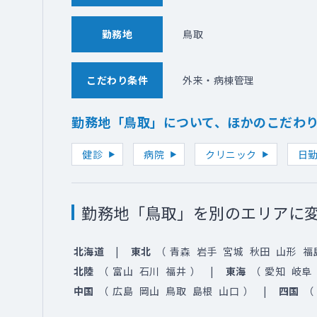
勤務地
鳥取
こだわり条件
外来・病棟管理
勤務地「鳥取」について、ほかのこだわ
健診
病院
クリニック
日勤
勤務地「鳥取」を別のエリアに
北海道
東北
（
青森
岩手
宮城
秋田
山形
福
北陸
（
富山
石川
福井
）
東海
（
愛知
岐阜
中国
（
広島
岡山
鳥取
島根
山口
）
四国
（