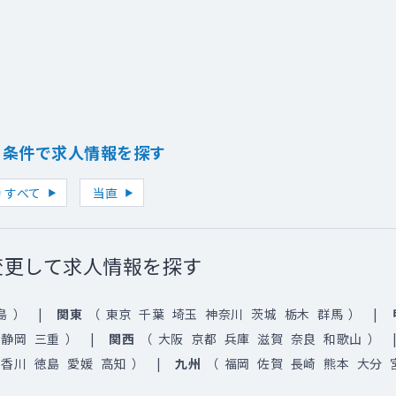
り条件で求人情報を探す
 すべて
当直
変更して求人情報を探す
島
）
関東
（
東京
千葉
埼玉
神奈川
茨城
栃木
群馬
）
静岡
三重
）
関西
（
大阪
京都
兵庫
滋賀
奈良
和歌山
）
香川
徳島
愛媛
高知
）
九州
（
福岡
佐賀
長崎
熊本
大分