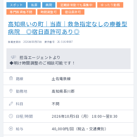
スポット
当直
病院
定期非常勤でも募集中
ゆったり勤務
専門医資格不問
時間調整可
宿日直許可
高知県いの町｜当直｜救急指定なしの療養型
病院 ◎宿日直許可あり◎
掲載更新日 : 2026年08月05日 案件番号 : 26-SU649987
担当エージェントより
◆明け時間調整のご相談可能です！
路線
土佐電鉄線
勤務地
高知県吾川郡
科目
不問
日程/時間
2026年10月5日（月） 18:00～翌8:30
給与
40,000円/回（税込・交通費別）