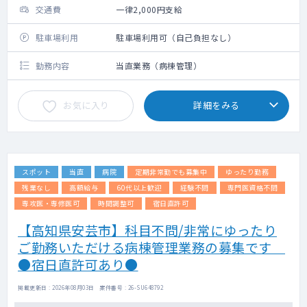
交通費
一律2,000円支給
駐車場利用
駐車場利用可（自己負担なし）
勤務内容
当直業務（病棟管理）
お気に入り
詳細をみる
スポット
当直
病院
定期非常勤でも募集中
ゆったり勤務
残業なし
高額給与
60代以上歓迎
経験不問
専門医資格不問
専攻医・専修医可
時間調整可
宿日直許可
【高知県安芸市】科目不問/非常にゆったり
ご勤務いただける病棟管理業務の募集です
●宿日直許可あり●
掲載更新日 : 2026年08月03日 案件番号 : 26-SU648792