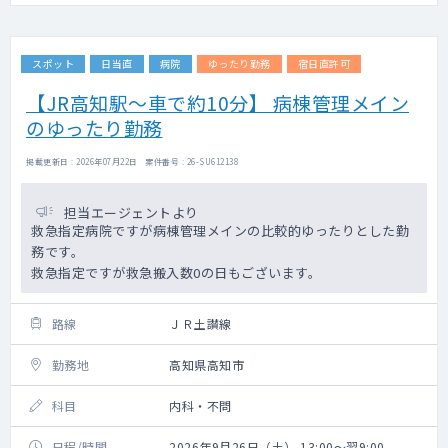
スポット
日当直
病院
ゆったり勤務
宿日直許可
【JR高知駅～車で約10分】 病棟管理メイン
のゆったり勤務
掲載更新日 : 2026年07月22日 案件番号 : 26-SU612138
担当エージェントより
救急指定病院ですが病棟管理メインの比較的ゆったりとした勤
務です。
救急指定ですが救急搬入数0の日もございます。
路線
ＪＲ土讃線
勤務地
高知県高知市
科目
内科・不問
日程/時間
2026年9月26日（土） 13:00～翌9:00