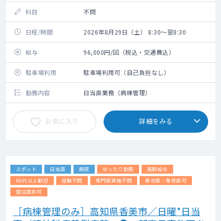
科目
不問
日程/時間
2026年8月29日（土） 8:30～翌8:30
給与
96,000円/回（税込・交通費込）
駐車場利用
駐車場利用可（自己負担なし）
勤務内容
日当直業務（病棟管理）
お気に入り
詳細をみる
スポット
日当直
病院
ゆったり勤務
高額給与
60代以上歓迎
経験不問
専門医資格不問
専攻医・専修医可
宿日直許可
［病棟管理のみ］高知県香美市／日曜*日当