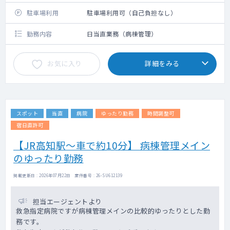
駐車場利用
駐車場利用可（自己負担なし）
勤務内容
日当直業務（病棟管理）
お気に入り
詳細をみる
スポット
当直
病院
ゆったり勤務
時間調整可
宿日直許可
【JR高知駅～車で約10分】 病棟管理メイン
のゆったり勤務
掲載更新日 : 2026年07月22日 案件番号 : 26-SU612139
担当エージェントより
救急指定病院ですが病棟管理メインの比較的ゆったりとした勤
務です。