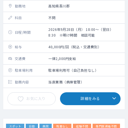
勤務地
高知県吾川郡
科目
不問
2026年9月28日（月） 18:00～（翌日）
日程/時間
8:30 ※明け時間 相談可能
給与
40,000円/回（税込・交通費別）
交通費
一律2,000円支給
駐車場利用
駐車場利用可（自己負担なし）
勤務内容
当直業務（病棟管理）
お気に入り
詳細をみる
スポット
日勤
病院
残業なし
経験不問
専門医資格不問