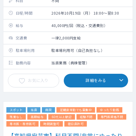
科目
不問
日程/時間
2026年10月19日（月） 18:00～翌8:30
給与
40,000円/回（税込・交通費別）
交通費
一律2,000円支給
駐車場利用
駐車場利用可（自己負担なし）
勤務内容
当直業務（病棟管理）
お気に入り
詳細をみる
スポット
当直
病院
定期非常勤でも募集中
ゆったり勤務
残業なし
高額給与
60代以上歓迎
経験不問
専門医資格不問
専攻医・専修医可
時間調整可
宿日直許可
【高知県安芸市】科目不問/非常にゆったり