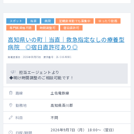
スポット
当直
病院
定期非常勤でも募集中
ゆったり勤務
専門医資格不問
時間調整可
宿日直許可
高知県いの町｜当直｜救急指定なしの療養型
病院 ◎宿日直許可あり◎
掲載更新日 : 2026年08月05日 案件番号 : 26-SU649981
担当エージェントより
◆明け時間調整のご相談可能です！
路線
土佐電鉄線
勤務地
高知県吾川郡
科目
不問
2026年9月7日（月） 18:00～（翌日）
日程/時間