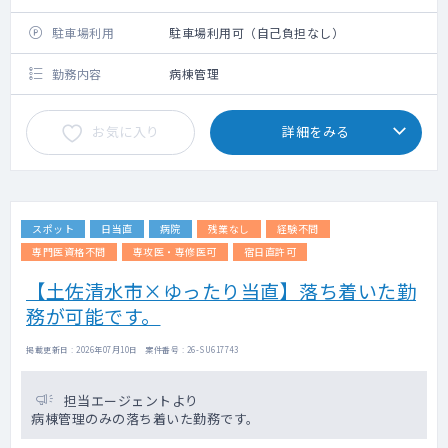
駐車場利用
駐車場利用可（自己負担なし）
勤務内容
病棟管理
お気に入り
詳細をみる
スポット
日当直
病院
残業なし
経験不問
専門医資格不問
専攻医・専修医可
宿日直許可
【土佐清水市×ゆったり当直】落ち着いた勤
務が可能です。
掲載更新日 : 2026年07月10日 案件番号 : 26-SU617743
担当エージェントより
病棟管理のみの落ち着いた勤務です。