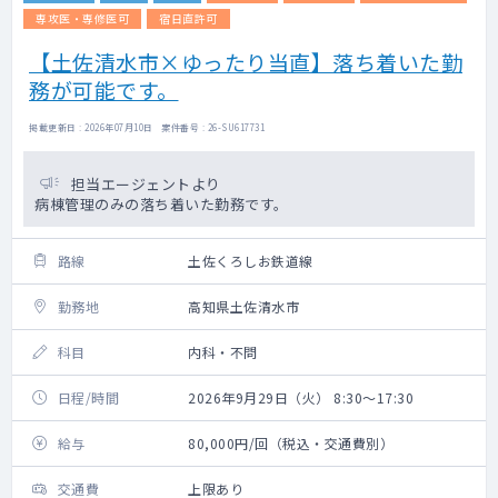
専攻医・専修医可
宿日直許可
【土佐清水市×ゆったり当直】落ち着いた勤
務が可能です。
掲載更新日 : 2026年07月10日 案件番号 : 26-SU617731
担当エージェントより
病棟管理のみの落ち着いた勤務です。
路線
土佐くろしお鉄道線
勤務地
高知県土佐清水市
科目
内科・不問
日程/時間
2026年9月29日（火） 8:30～17:30
給与
80,000円/回（税込・交通費別）
交通費
上限あり