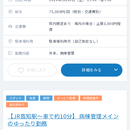
給与
75,000円/回（税別・交通費別）
院内規定あり 県内の場合：上限3,000円程
交通費
度
駐車場利用
駐車場利用可（自己負担なし）
勤務内容
外来、病棟管理
お気に入り
詳細をみる
スポット
当直
病院
ゆったり勤務
時間調整可
宿日直許可
【JR高知駅～車で約10分】 病棟管理メイン
のゆったり勤務