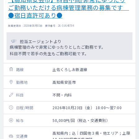
ご勤務いただける病棟管理業務の募集です
●宿日直許可あり●
掲載更新日 : 2026年08月03日 案件番号 : 26-SU648794
担当エージェントより
病棟管理のみで非常にゆったりとしたご勤務です。
科目不問で若手の先生もご勤務可能です。
路線
土佐くろしお鉄道線
勤務地
高知県安芸市
科目
不問・内科
日程/時間
2026年10月23日（金） 18:00～翌7:00
給与
50,000円/回（税込・交通費別）
高知県内；込｜四国他３県・他エリア；上限
交通費