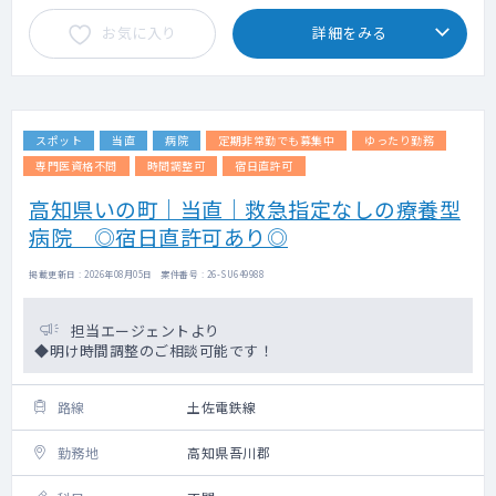
お気に入り
詳細をみる
スポット
当直
病院
定期非常勤でも募集中
ゆったり勤務
専門医資格不問
時間調整可
宿日直許可
高知県いの町｜当直｜救急指定なしの療養型
病院 ◎宿日直許可あり◎
掲載更新日 : 2026年08月05日 案件番号 : 26-SU649988
担当エージェントより
◆明け時間調整のご相談可能です！
路線
土佐電鉄線
勤務地
高知県吾川郡