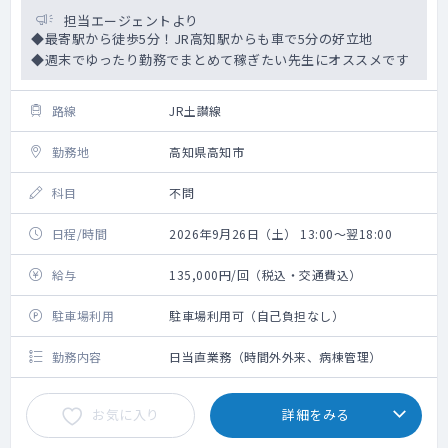
担当エージェントより
◆最寄駅から徒歩5分！JR高知駅からも車で5分の好立地
◆週末でゆったり勤務でまとめて稼ぎたい先生にオススメです
路線
JR土讃線
勤務地
高知県高知市
科目
不問
日程/時間
2026年9月26日（土） 13:00～翌18:00
給与
135,000円/回（税込・交通費込）
駐車場利用
駐車場利用可（自己負担なし）
勤務内容
日当直業務（時間外外来、病棟管理）
お気に入り
詳細をみる