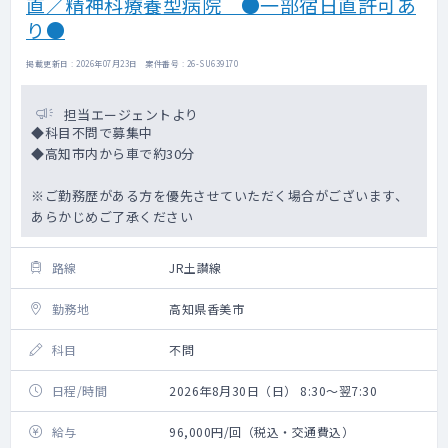
直／精神科療養型病院 ●一部宿日直許可あ
り●
掲載更新日 : 2026年07月23日 案件番号 : 26-SU639170
担当エージェントより
◆科目不問で募集中
◆高知市内から車で約30分
※ご勤務歴がある方を優先させていただく場合がございます、
あらかじめご了承ください
路線
JR土讃線
勤務地
高知県香美市
科目
不問
日程/時間
2026年8月30日（日） 8:30～翌7:30
給与
96,000円/回（税込・交通費込）