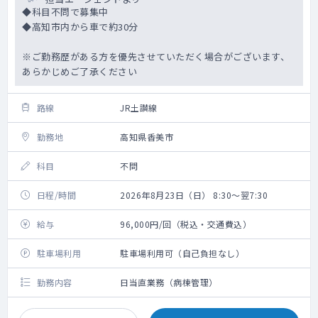
◆科目不問で募集中
◆高知市内から車で約30分
※ご勤務歴がある方を優先させていただく場合がございます、
あらかじめご了承ください
路線
JR土讃線
勤務地
高知県香美市
科目
不問
日程/時間
2026年8月23日（日） 8:30～翌7:30
給与
96,000円/回（税込・交通費込）
駐車場利用
駐車場利用可（自己負担なし）
勤務内容
日当直業務（病棟管理）