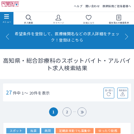
民間医局
ヘルプ
問い合わせ
医師採用ご担当者様へ
求人検索
マイページ
お気に入り
保存済みの
検索条件
希望条件を登録して、医療機関名などの求人詳細をチェッ
ク！登録はこちら
高知県・総合診療科のスポットバイト・アルバイ
ト求人検索結果
27
並べ替え
条件保存
件中 1～ 20件を表示
1
2
スポット
当直
病院
定期非常勤でも募集中
ゆったり勤務