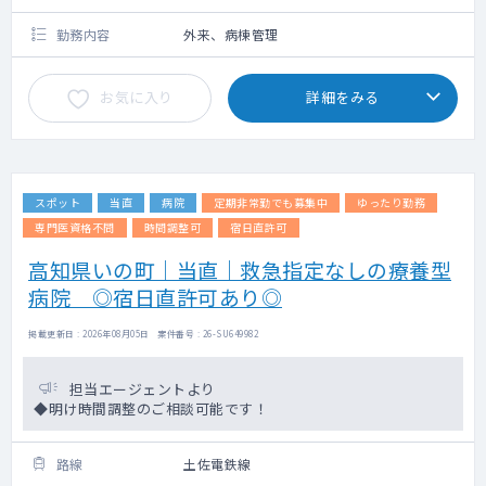
勤務内容
外来、病棟管理
お気に入り
詳細をみる
スポット
当直
病院
定期非常勤でも募集中
ゆったり勤務
専門医資格不問
時間調整可
宿日直許可
高知県いの町｜当直｜救急指定なしの療養型
病院 ◎宿日直許可あり◎
掲載更新日 : 2026年08月05日 案件番号 : 26-SU649982
担当エージェントより
◆明け時間調整のご相談可能です！
路線
土佐電鉄線