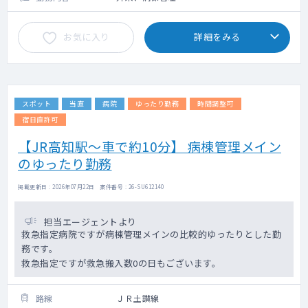
お気に入り
詳細をみる
スポット
当直
病院
ゆったり勤務
時間調整可
宿日直許可
【JR高知駅～車で約10分】 病棟管理メイン
のゆったり勤務
掲載更新日 : 2026年07月22日 案件番号 : 26-SU612140
担当エージェントより
救急指定病院ですが病棟管理メインの比較的ゆったりとした勤
務です。
救急指定ですが救急搬入数0の日もございます。
路線
ＪＲ土讃線