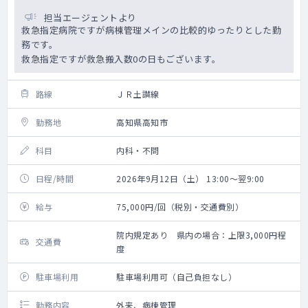
担当エージェントより
救急指定病院ですが病棟管理メインの比較的ゆったりとした勤
務です。
救急指定ですが救急搬入数0の日もございます。
路線
ＪＲ土讃線
勤務地
高知県高知市
科目
内科・不問
日程/時間
2026年9月12日（土） 13:00～翌9:00
給与
75,000円/回（税別・交通費別）
院内規定あり 県内の場合：上限3,000円程
交通費
度
駐車場利用
駐車場利用可（自己負担なし）
勤務内容
外来、病棟管理