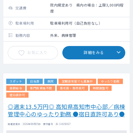
院内規定あり 県内の場合：上限3,000円程
交通費
度
駐車場利用
駐車場利用可（自己負担なし）
勤務内容
外来、病棟管理
お気に入り
詳細をみる
スポット
日当直
病院
定期非常勤でも募集中
ゆったり勤務
高額給与
専門医資格不問
専攻医・専修医可
時間調整可
宿日直許可
◎週末13.5万円◎ 高知県高知市中心部／病棟
管理中心のゆったり勤務 ●宿日直許可あり●
掲載更新日 : 2026年08月05日 案件番号 : 26-SU650027