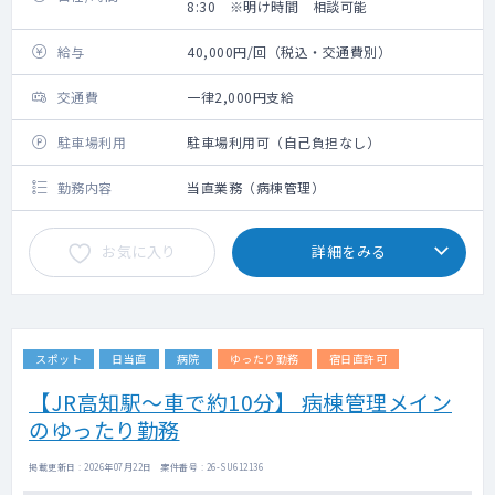
8:30 ※明け時間 相談可能
給与
40,000円/回（税込・交通費別）
交通費
一律2,000円支給
駐車場利用
駐車場利用可（自己負担なし）
勤務内容
当直業務（病棟管理）
お気に入り
詳細をみる
スポット
日当直
病院
ゆったり勤務
宿日直許可
【JR高知駅～車で約10分】 病棟管理メイン
のゆったり勤務
掲載更新日 : 2026年07月22日 案件番号 : 26-SU612136