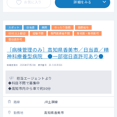
お気に入り
詳細をみる
スポット
日当直
病院
ゆったり勤務
高額給与
60代以上歓迎
経験不問
専門医資格不問
専攻医・専修医可
宿日直許可
［病棟管理のみ］高知県香美市／日当直／精
神科療養型病院 ●一部宿日直許可あり●
掲載更新日 : 2026年07月23日 案件番号 : 26-SU639166
担当エージェントより
◆科目不問で募集中
◆高知市内から車で約30分
路線
JR土讃線
勤務地
高知県香美市