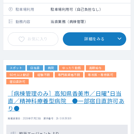
駐車場利用
駐車場利用可（自己負担なし）
勤務内容
当直業務（病棟管理）
お気に入り
詳細をみる
スポット
日当直
病院
ゆったり勤務
高額給与
60代以上歓迎
経験不問
専門医資格不問
専攻医・専修医可
宿日直許可
［病棟管理のみ］高知県香美市／日曜*日当
直／精神科療養型病院 ●一部宿日直許可あ
り●
掲載更新日 : 2026年07月23日 案件番号 : 26-SU639169
担当エージェントより