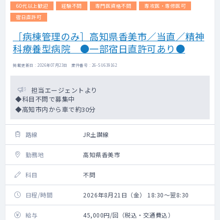
60代以上歓迎
経験不問
専門医資格不問
専攻医・専修医可
宿日直許可
［病棟管理のみ］高知県香美市／当直／精神
科療養型病院 ●一部宿日直許可あり●
掲載更新日 : 2026年07月23日 案件番号 : 26-SU639162
担当エージェントより
◆科目不問で募集中
◆高知市内から車で約30分
路線
JR土讃線
勤務地
高知県香美市
科目
不問
日程/時間
2026年8月21日（金） 18:30～翌8:30
給与
45,000円/回（税込・交通費込）