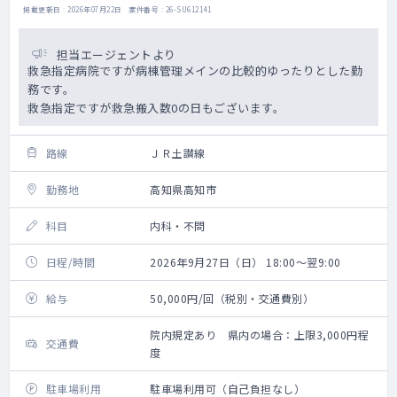
掲載更新日 : 2026年07月22日 案件番号 : 26-SU612141
担当エージェントより
救急指定病院ですが病棟管理メインの比較的ゆったりとした勤
務です。
救急指定ですが救急搬入数0の日もございます。
路線
ＪＲ土讃線
勤務地
高知県高知市
科目
内科・不問
日程/時間
2026年9月27日（日） 18:00～翌9:00
給与
50,000円/回（税別・交通費別）
院内規定あり 県内の場合：上限3,000円程
交通費
度
駐車場利用
駐車場利用可（自己負担なし）