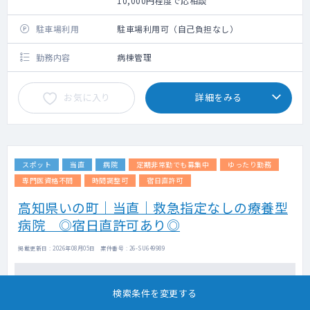
10,000円程度で応相談
駐車場利用
駐車場利用可（自己負担なし）
勤務内容
病棟管理
お気に入り
詳細をみる
スポット
当直
病院
定期非常勤でも募集中
ゆったり勤務
専門医資格不問
時間調整可
宿日直許可
高知県いの町｜当直｜救急指定なしの療養型
病院 ◎宿日直許可あり◎
掲載更新日 : 2026年08月05日 案件番号 : 26-SU649989
担当エージェントより
検索条件を変更する
◆明け時間調整のご相談可能です！