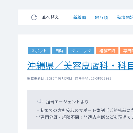
並べ替え ：
新着順
給与順
勤務開
スポット
日勤
クリニック
経験不問
専門
沖縄県／美容皮膚科・科
掲載更新日 : 2026年07月30日 案件番号 : 26-SF633993
担当エージェントより
・初めての方も安心のサポート体制（ご勤務前に
**専門分野・経験不問！**適応判断なども現場で