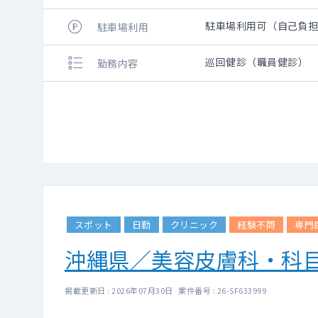
駐車場利用可（自己負
駐車場利用
巡回健診（職員健診）
勤務内容
スポット
日勤
クリニック
経験不問
専門
沖縄県／美容皮膚科・科
掲載更新日 : 2026年07月30日 案件番号 : 26-SF633999