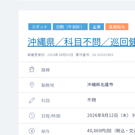
スポット
日勤（午前診）
企業
高額給与
沖縄県／科目不問／巡回
掲載更新日 : 2026年08月03日 案件番号 : 26-SF623909
路線
沖縄県名護市
勤務地
不問
科目
2026年8月12日（水） 9:
日程/時間
40,000円/回（税込・
給与