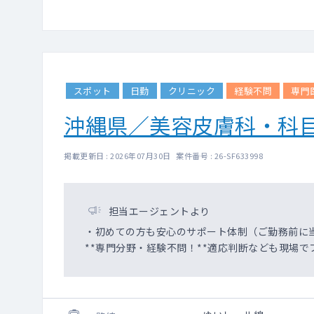
スポット
日勤
クリニック
経験不問
専門
沖縄県／美容皮膚科・科
掲載更新日 : 2026年07月30日 案件番号 : 26-SF633998
担当エージェントより
・初めての方も安心のサポート体制（ご勤務前に
**専門分野・経験不問！**適応判断なども現場で