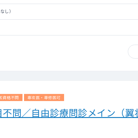
担なし）
医資格不問
専攻医・専修医可
目不問／自由診療問診メイン（翼