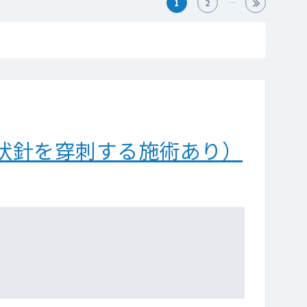
1
2
状針を穿刺する施術あり）