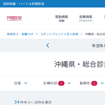
医師転職・バイトは民間医局
常勤検索
定期検索
民間医局
（転職）
（アルバイト）
医師求人・転職TOP
スポットアルバイト求人検索
沖縄県・総合
希望条
沖縄県・総合診
日程
診療科目
勤務地
1
1
34
件中 1～ 20件を表示