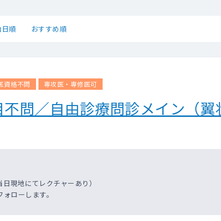
始日順
おすすめ順
医資格不問
専攻医・専修医可
目不問／自由診療問診メイン（翼
当日現地にてレクチャーあり）
フォローします。