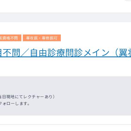
医資格不問
専攻医・専修医可
目不問／自由診療問診メイン（翼
当日現地にてレクチャーあり）
フォローします。