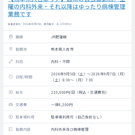
曜の内科外来・それ以降はゆったり病棟管理
業務です
掲載更新日 : 2026年08月05日 案件番号 : 26-SF650012
路線
JR肥薩線
勤務地
熊本県人吉市
科目
内科・不問
2026年9月5日（土）～2026年9月7日（月）
日程/時間
（土）8:30～（月）7:30
給与
210,000円/回（税込・交通費別）
交通費
一律8,200円
駐車場利用
駐車場利用可（自己負担なし）
勤務内容
内科外来及び病棟管理