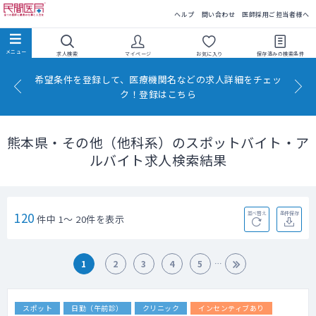
民間医局
ヘルプ
問い合わせ
医師採用ご担当者様へ
求人検索
マイページ
お気に入り
保存済みの
検索条件
希望条件を登録して、医療機関名などの求人詳細をチェッ
ク！登録はこちら
熊本県・その他（他科系）のスポットバイト・ア
ルバイト求人検索結果
120
並べ替え
条件保存
件中 1～ 20件を表示
1
2
3
4
5
スポット
日勤（午前診）
クリニック
インセンティブあり