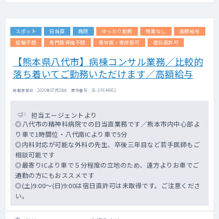
スポット
日当直
病院
ゆったり勤務
残業なし
高額給与
経験不問
専門医資格不問
専攻医・専修医可
宿日直許可
【熊本県八代市】病棟コンサル業務／比較的
落ち着いてご勤務いただけます／高額給与
掲載更新日 : 2026年07月28日 案件番号 : 26-SF644952
担当エージェントより
◎八代市の精神科病院での日当直業務です／熊本市内中心部よ
り車で1時間位・八代南ICより車で5分
◎内科対応が可能な外科の先生、卒後三年目など若手医師もご
相談可能です
◎最寄りICより車で５分程度の立地のため、遠方よりお車でご
通勤の方にもおススメです
◎(土)9:00～(日)9:00は宿日直許可は未取得です。ご注意くださ
い。