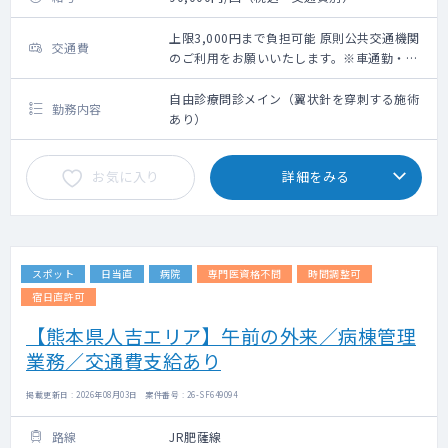
上限3,000円まで負担可能 原則公共交通機関
交通費
のご利用をお願いいたします。※車通勤・タ
クシー利用要相談
自由診療問診メイン（翼状針を穿刺する施術
勤務内容
あり）
お気に入り
詳細をみる
スポット
日当直
病院
専門医資格不問
時間調整可
宿日直許可
【熊本県人吉エリア】午前の外来／病棟管理
業務／交通費支給あり
掲載更新日 : 2026年08月03日 案件番号 : 26-SF649094
路線
JR肥薩線