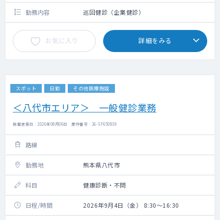
勤務内容
巡回健診（企業健診）
お気に入り
詳細をみる
スポット
日勤
その他医療施設
＜八代市エリア＞ 一般健診業務
掲載更新日 : 2026年08月06日 案件番号 : 26-SF650839
路線
勤務地
熊本県八代市
科目
健康診断・不問
日程/時間
2026年9月4日（金） 8:30～16:30