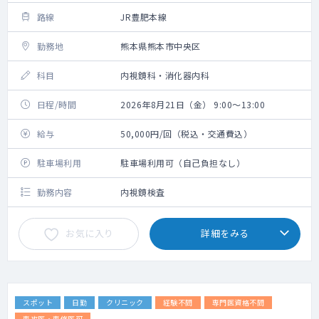
路線
JR豊肥本線
勤務地
熊本県熊本市中央区
科目
内視鏡科・消化器内科
日程/時間
2026年8月21日（金） 9:00～13:00
給与
50,000円/回（税込・交通費込）
駐車場利用
駐車場利用可（自己負担なし）
勤務内容
内視鏡検査
お気に入り
詳細をみる
スポット
日勤
クリニック
経験不問
専門医資格不問
専攻医・専修医可