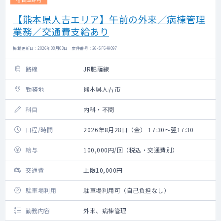
【熊本県人吉エリア】午前の外来／病棟管理
業務／交通費支給あり
掲載更新日 : 2026年08月03日 案件番号 : 26-SF649097
路線
JR肥薩線
勤務地
熊本県人吉市
科目
内科・不問
日程/時間
2026年8月28日（金） 17:30～翌17:30
給与
100,000円/回（税込・交通費別）
交通費
上限10,000円
駐車場利用
駐車場利用可（自己負担なし）
勤務内容
外来、病棟管理