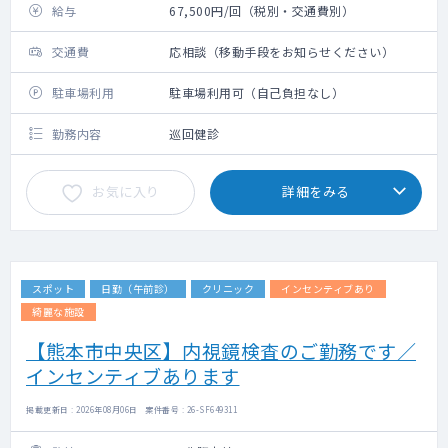
給与
67,500円/回（税別・交通費別）
交通費
応相談（移動手段をお知らせください）
駐車場利用
駐車場利用可（自己負担なし）
勤務内容
巡回健診
お気に入り
詳細をみる
スポット
日勤（午前診）
クリニック
インセンティブあり
綺麗な施設
【熊本市中央区】内視鏡検査のご勤務です／
インセンティブあります
掲載更新日 : 2026年08月06日 案件番号 : 26-SF649311