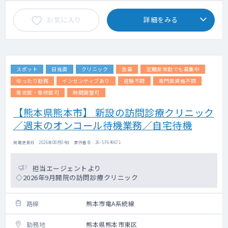
お気に入り
詳細をみる
スポット
日当直
クリニック
急募
定期非常勤でも募集中
ゆったり勤務
インセンティブあり
経験不問
専門医資格不問
専攻医・専修医可
時間調整可
【熊本県熊本市】 新設の訪問診療クリニック
／週末のオンコール待機業務／自宅待機
掲載更新日 : 2026年08月04日 案件番号 : 26-SF649671
担当エージェントより
◇2026年9月開院の訪問診療クリニック
路線
熊本市電A系統線
勤務地
熊本県熊本市東区