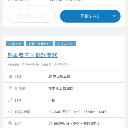
お気に入り
詳細をみる
スポット
日勤（午後診）
クリニック
熊本県内×健診業務
掲載更新日 : 2026年08月06日 案件番号 : 26-SF651139
路線
JR鹿児島本線
勤務地
熊本県上益城郡
科目
不問
日程/時間
2026年9月3日（木） 15:00～16:45
給与
15,000円/回（税込・交通費込）