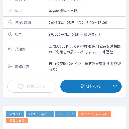
科目
美容皮膚科・不問
日程/時間
2026年8月28日（金） 9:00～19:00
給与
90,000円/回（税込・交通費別）
上限3,000円まで負担可能 原則公共交通機関
交通費
のご利用をお願いいたします。※車通勤・タ
クシー利用要相談
自由診療問診メイン（翼状針を穿刺する施術
勤務内容
あり）
お気に入り
詳細をみる
スポット
日勤（午前診）
クリニック
インセンティブあり
綺麗な施設