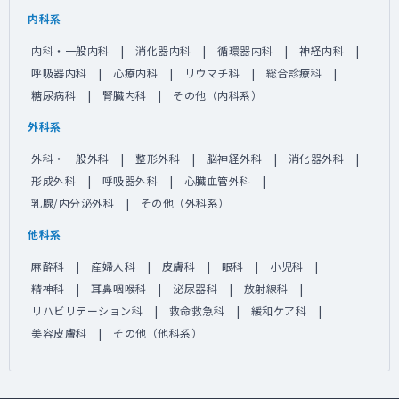
内科系
内科・一般内科
消化器内科
循環器内科
神経内科
呼吸器内科
心療内科
リウマチ科
総合診療科
糖尿病科
腎臓内科
その他（内科系）
外科系
外科・一般外科
整形外科
脳神経外科
消化器外科
形成外科
呼吸器外科
心臓血管外科
乳腺/内分泌外科
その他（外科系）
他科系
麻酔科
産婦人科
皮膚科
眼科
小児科
精神科
耳鼻咽喉科
泌尿器科
放射線科
リハビリテーション科
救命救急科
緩和ケア科
美容皮膚科
その他（他科系）