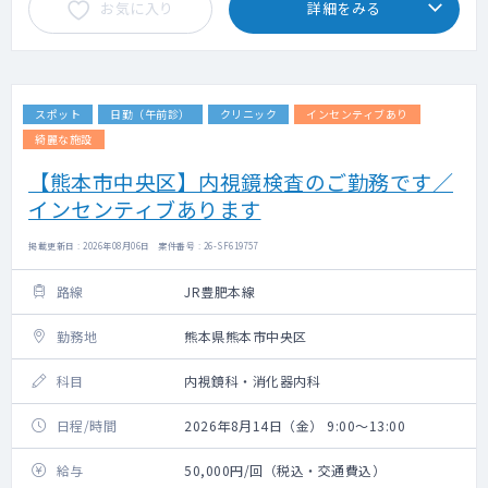
お気に入り
詳細をみる
スポット
日勤（午前診）
クリニック
インセンティブあり
綺麗な施設
【熊本市中央区】内視鏡検査のご勤務です／
インセンティブあります
掲載更新日 : 2026年08月06日 案件番号 : 26-SF619757
路線
JR豊肥本線
勤務地
熊本県熊本市中央区
科目
内視鏡科・消化器内科
日程/時間
2026年8月14日（金） 9:00～13:00
給与
50,000円/回（税込・交通費込）