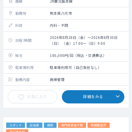
路線
JR鹿児島本線
勤務地
熊本県八代市
科目
内科・不問
2026年8月28日（金）～2026年8月30日
日程/時間
（日） （金）17:00～（日）9:00
給与
180,000円/回（税込・交通費込）
駐車場利用
駐車場利用可（自己負担なし）
勤務内容
病棟管理
お気に入り
詳細をみる
スポット
日当直
病院
専門医資格不問
時間調整可
宿日直許可