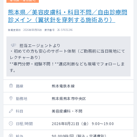
熊本県／美容皮膚科・科目不問／自由診療問
診メイン（翼状針を穿刺する施術あり）
掲載更新日 : 2026年08月06日 案件番号 : 26-SF651246
担当エージェントより
・初めての方も安心のサポート体制（ご勤務前に当日現地にて
レクチャーあり）
**専門分野・経験不問！**適応判断なども現場でフォローしま
す。
路線
熊本電鉄本線
勤務地
熊本県熊本市中央区
科目
美容皮膚科・不問
日程/時間
2026年8月21日（金） 9:00～19:00
給与
90,000円/回（税込・交通費別）