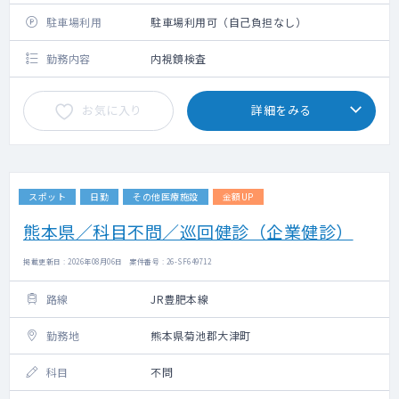
駐車場利用
駐車場利用可（自己負担なし）
勤務内容
内視鏡検査
お気に入り
詳細をみる
スポット
日勤
その他医療施設
金額UP
熊本県／科目不問／巡回健診（企業健診）
掲載更新日 : 2026年08月06日 案件番号 : 26-SF649712
路線
JR豊肥本線
勤務地
熊本県菊池郡大津町
科目
不問