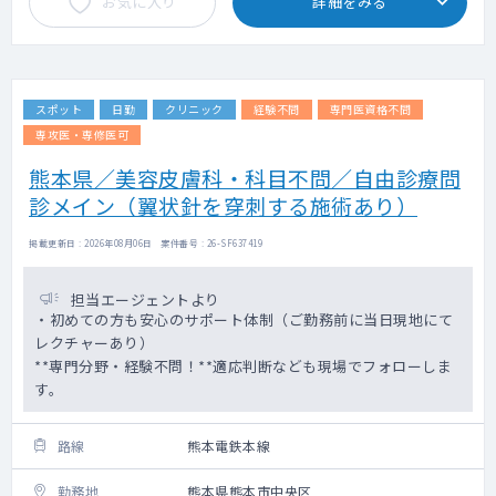
お気に入り
詳細をみる
スポット
日勤
クリニック
経験不問
専門医資格不問
専攻医・専修医可
熊本県／美容皮膚科・科目不問／自由診療問
診メイン（翼状針を穿刺する施術あり）
掲載更新日 : 2026年08月06日 案件番号 : 26-SF637419
担当エージェントより
・初めての方も安心のサポート体制（ご勤務前に当日現地にて
レクチャーあり）
**専門分野・経験不問！**適応判断なども現場でフォローしま
す。
路線
熊本電鉄本線
勤務地
熊本県熊本市中央区