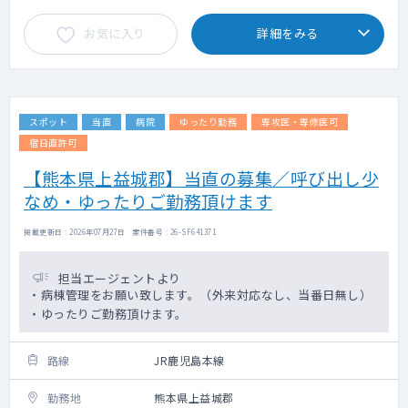
お気に入り
詳細をみる
スポット
当直
病院
ゆったり勤務
専攻医・専修医可
宿日直許可
【熊本県上益城郡】当直の募集／呼び出し少
なめ・ゆったりご勤務頂けます
掲載更新日 : 2026年07月27日 案件番号 : 26-SF641371
担当エージェントより
・病棟管理をお願い致します。（外来対応なし、当番日無し）
・ゆったりご勤務頂けます。
路線
JR鹿児島本線
勤務地
熊本県上益城郡