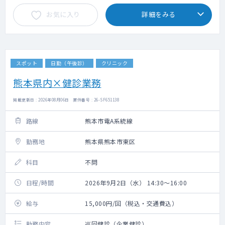
お気に入り
詳細をみる
スポット
日勤（午後診）
クリニック
熊本県内×健診業務
掲載更新日 : 2026年08月06日 案件番号 : 26-SF651138
路線
熊本市電A系統線
勤務地
熊本県熊本市東区
科目
不問
日程/時間
2026年9月2日（水） 14:30～16:00
給与
15,000円/回（税込・交通費込）
勤務内容
巡回健診（企業健診）