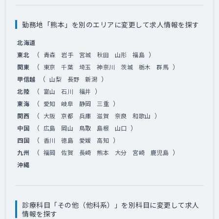
勤務地「熊本」を別のエリアに変更して求人情報を探す
北海道
（
）
東北
青森
岩手
宮城
秋田
山形
福島
（
）
関東
東京
千葉
埼玉
神奈川
茨城
栃木
群馬
（
）
甲信越
山梨
長野
新潟
（
）
北陸
富山
石川
福井
（
）
東海
愛知
岐阜
静岡
三重
（
）
関西
大阪
京都
兵庫
滋賀
奈良
和歌山
（
）
中国
広島
岡山
鳥取
島根
山口
（
）
四国
香川
徳島
愛媛
高知
（
）
九州
福岡
佐賀
長崎
熊本
大分
宮崎
鹿児島
沖縄
診療科目「その他（他科系）」を別科目に変更して求人
情報を探す