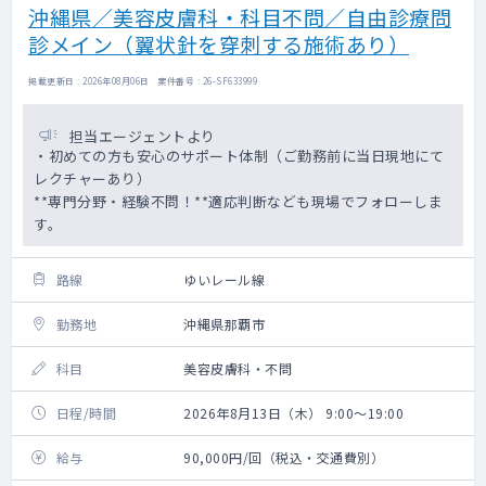
沖縄県／美容皮膚科・科目不問／自由診療問
診メイン（翼状針を穿刺する施術あり）
掲載更新日 : 2026年08月06日 案件番号 : 26-SF633999
担当エージェントより
・初めての方も安心のサポート体制（ご勤務前に当日現地にて
レクチャーあり）
**専門分野・経験不問！**適応判断なども現場でフォローしま
す。
路線
ゆいレール線
勤務地
沖縄県那覇市
科目
美容皮膚科・不問
日程/時間
2026年8月13日（木） 9:00～19:00
給与
90,000円/回（税込・交通費別）