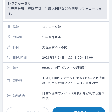
レクチャーあり）
**専門分野・経験不問！**適応判断なども現場でフォローしま
す。
路線
ゆいレール線
勤務地
沖縄県那覇市
科目
美容皮膚科・不問
日程/時間
2026年8月14日（金） 9:00～19:00
給与
90,000円/回（税込・交通費別）
上限3,000円まで負担可能 原則公共交通機関
交通費
のご利用をお願いいたします。※車通勤・タ
クシー利用要相談
自由診療問診メイン（翼状針を穿刺する施術
勤務内容
あり）