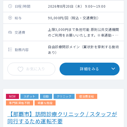
日程/時間
2026年8月20日（木） 9:00～19:00
給与
90,000円/回（税込・交通費別）
上限3,000円まで負担可能 原則公共交通機関
交通費
のご利用をお願いいたします。※車通勤・タ
クシー利用要相談
自由診療問診メイン（翼状針を穿刺する施術
勤務内容
あり）
お気に入り
詳細をみる
NEW
スポット
日勤
クリニック
宿泊費支給
専門医資格不問
綺麗な施設
【那覇市】訪問診療クリニック / スタッフが
同行するため運転不要