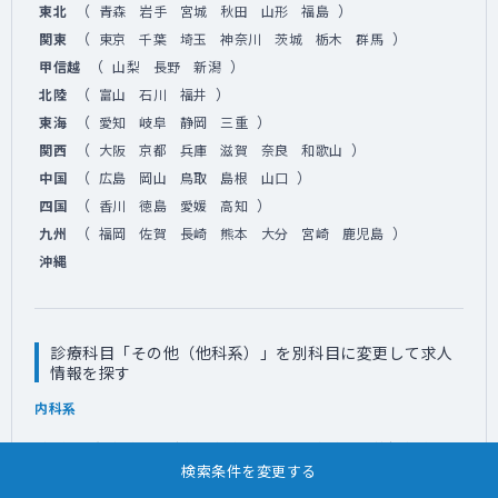
（
）
東北
青森
岩手
宮城
秋田
山形
福島
（
）
関東
東京
千葉
埼玉
神奈川
茨城
栃木
群馬
（
）
甲信越
山梨
長野
新潟
（
）
北陸
富山
石川
福井
（
）
東海
愛知
岐阜
静岡
三重
（
）
関西
大阪
京都
兵庫
滋賀
奈良
和歌山
（
）
中国
広島
岡山
鳥取
島根
山口
（
）
四国
香川
徳島
愛媛
高知
（
）
九州
福岡
佐賀
長崎
熊本
大分
宮崎
鹿児島
沖縄
診療科目「その他（他科系）」を別科目に変更して求人
情報を探す
内科系
内科・一般内科
消化器内科
循環器内科
神経内科
検索条件を変更する
呼吸器内科
心療内科
リウマチ科
総合診療科