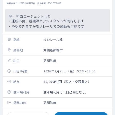
掲載更新日 : 2026年08月07日 案件番号 : 26-SF637638
担当エージェントより
・運転不要、看護師とアシスタントが同行します
・やや歩きますがモノレールでの通勤も可能です
路線
ゆいレール線
勤務地
沖縄県那覇市
科目
訪問診療
日程/時間
2026年8月21日（金） 9:00～18:00
給与
80,000円/回（税込・交通費込）
駐車場利用
駐車場利用可（自己負担なし）
勤務内容
訪問診療