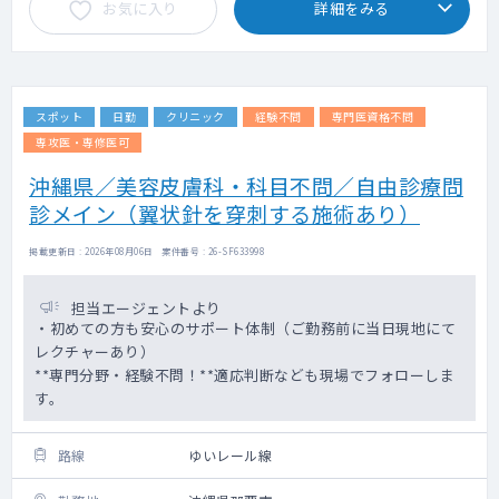
お気に入り
詳細をみる
スポット
日勤
クリニック
経験不問
専門医資格不問
専攻医・専修医可
沖縄県／美容皮膚科・科目不問／自由診療問
診メイン（翼状針を穿刺する施術あり）
掲載更新日 : 2026年08月06日 案件番号 : 26-SF633998
担当エージェントより
・初めての方も安心のサポート体制（ご勤務前に当日現地にて
レクチャーあり）
**専門分野・経験不問！**適応判断なども現場でフォローしま
す。
路線
ゆいレール線