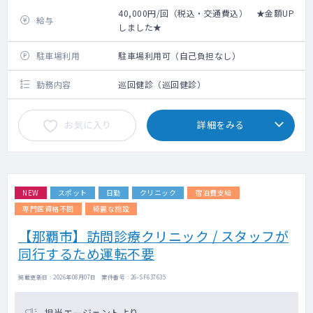
40,000円/回（税込・交通費込） ★金額UP
給与
しました★
駐車場利用
駐車場利用可（自己負担なし）
勤務内容
巡回健診（巡回健診）
お気に入り
詳細をみる
NEW
スポット
日勤
クリニック
宿泊費支給
専門医資格不問
綺麗な施設
【那覇市】訪問診療クリニック / スタッフが
同行するため運転不要
掲載更新日 : 2026年08月07日 案件番号 : 26-SF637635
担当エージェントより