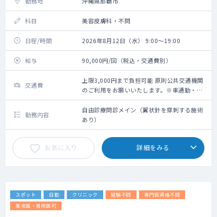
勤務地
沖縄県那覇市
科目
美容皮膚科・不問
日程/時間
2026年8月12日（水） 9:00～19:00
給与
90,000円/回（税込・交通費別）
上限3,000円まで負担可能 原則公共交通機関
交通費
のご利用をお願いいたします。※車通勤・タ
クシー利用要相談
自由診療問診メイン（翼状針を穿刺する施術
勤務内容
あり）
お気に入り
詳細をみる
スポット
日勤
クリニック
経験不問
専門医資格不問
専攻医・専修医可