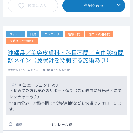
お気に入り
詳細をみる
スポット
日勤
クリニック
経験不問
専門医資格不問
専攻医・専修医可
沖縄県／美容皮膚科・科目不問／自由診療問
診メイン（翼状針を穿刺する施術あり）
掲載更新日 : 2026年08月06日 案件番号 : 26-SF634015
担当エージェントより
・初めての方も安心のサポート体制（ご勤務前に当日現地にて
レクチャーあり）
**専門分野・経験不問！**適応判断なども現場でフォローしま
す。
路線
ゆいレール線