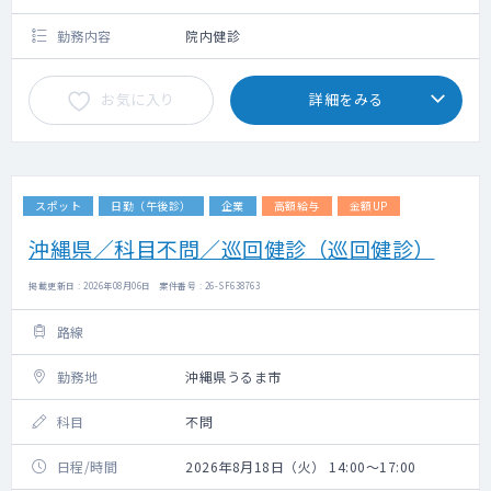
勤務内容
院内健診
お気に入り
詳細をみる
スポット
日勤（午後診）
企業
高額給与
金額UP
沖縄県／科目不問／巡回健診（巡回健診）
掲載更新日 : 2026年08月06日 案件番号 : 26-SF638763
路線
勤務地
沖縄県うるま市
科目
不問
日程/時間
2026年8月18日（火） 14:00～17:00