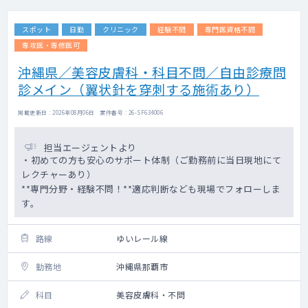
スポット
日勤
クリニック
経験不問
専門医資格不問
専攻医・専修医可
沖縄県／美容皮膚科・科目不問／自由診療問
診メイン（翼状針を穿刺する施術あり）
掲載更新日 : 2026年08月06日 案件番号 : 26-SF634006
担当エージェントより
・初めての方も安心のサポート体制（ご勤務前に当日現地にて
レクチャーあり）
**専門分野・経験不問！**適応判断なども現場でフォローしま
す。
路線
ゆいレール線
勤務地
沖縄県那覇市
科目
美容皮膚科・不問