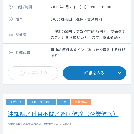
日程/時間
2026年8月23日（日） 9:00～19:00
給与
90,000円/回（税込・交通費別）
上限3,000円まで負担可能 原則公共交通機関
交通費
のご利用をお願いいたします。※車通勤・タ
クシー利用要相談
自由診療問診メイン（翼状針を穿刺する施術
勤務内容
あり）
お気に入り
詳細をみる
スポット
日勤（午前診）
企業
高額給与
沖縄県／科目不問／巡回健診（企業健診）
掲載更新日 : 2026年08月06日 案件番号 : 26-SF623945