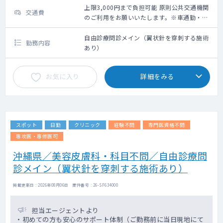
上限3,000円まで負担可能 原則公共交通機関
交通費
のご利用をお願いいたします。※車通勤・タ
クシー利用要相談
自由診療問診メイン（翼状針を穿刺する施術
勤務内容
あり）
お気に入り
詳細をみる
スポット
日勤
クリニック
経験不問
専門医資格不問
専攻医・専修医可
沖縄県／美容皮膚科・科目不問／自由診療問
診メイン（翼状針を穿刺する施術あり）
掲載更新日 : 2026年08月06日 案件番号 : 26-SF634000
担当エージェントより
・初めての方も安心のサポート体制（ご勤務前に当日現地にて