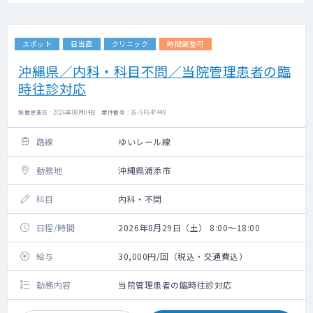
スポット
日当直
クリニック
時間調整可
沖縄県／内科・科目不問／当院管理患者の臨
時往診対応
掲載更新日 : 2026年08月04日 案件番号 : 26-SF647449
路線
ゆいレール線
勤務地
沖縄県浦添市
科目
内科・不問
日程/時間
2026年8月29日（土） 8:00～18:00
給与
30,000円/回（税込・交通費込）
勤務内容
当院管理患者の臨時往診対応