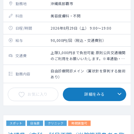
勤務地
沖縄県那覇市
科目
美容皮膚科・不問
日程/時間
2026年8月29日（土） 9:00～19:00
給与
90,000円/回（税込・交通費別）
上限3,000円まで負担可能 原則公共交通機関
交通費
のご利用をお願いいたします。※車通勤・タ
クシー利用要相談
自由診療問診メイン（翼状針を穿刺する施術
勤務内容
あり）
お気に入り
詳細をみる
スポット
日当直
クリニック
時間調整可