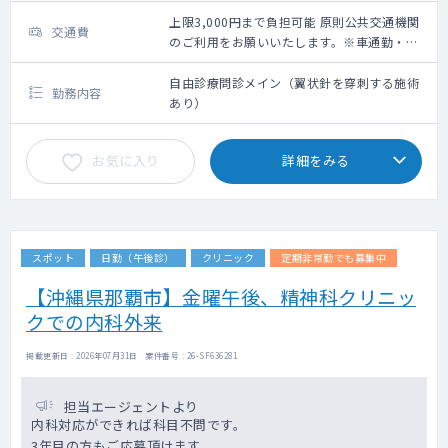
上限3,000円まで負担可能 原則公共交通機関
交通費
のご利用をお願いいたします。※車通勤・タ
クシー利用要相談
自由診療問診メイン（翼状針を穿刺する施術
勤務内容
あり）
お気に入り
詳細をみる
スポット
日勤（午後診）
クリニック
定期非常勤でも募集中
【沖縄県那覇市】金曜午後、精神科クリニッ
クでの内科外来
掲載更新日 : 2026年07月31日 案件番号 : 26-SF636281
担当エージェントより
内科対応ができれば科目不問です。
3年目の方もご応募頂けます。