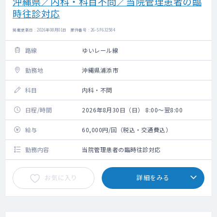
沖縄県／内科・科目不問／当院管理患者の臨
時往診対応
掲載更新日 : 2026年08月01日 案件番号 : 26-SF632584
路線
ゆいレール線
勤務地
沖縄県浦添市
科目
内科・不問
日程/時間
2026年8月30日（日） 8:00～翌8:00
給与
60,000円/回（税込・交通費込）
勤務内容
当院管理患者の臨時往診対応
お気に入り
詳細をみる