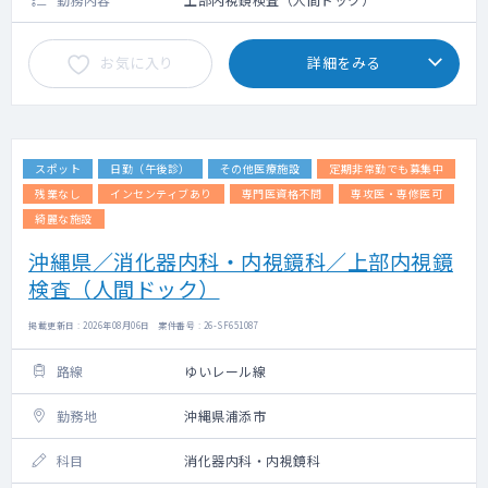
お気に入り
詳細をみる
スポット
日勤（午後診）
その他医療施設
定期非常勤でも募集中
残業なし
インセンティブあり
専門医資格不問
専攻医・専修医可
綺麗な施設
沖縄県／消化器内科・内視鏡科／上部内視鏡
検査（人間ドック）
掲載更新日 : 2026年08月06日 案件番号 : 26-SF651087
路線
ゆいレール線
勤務地
沖縄県浦添市
科目
消化器内科・内視鏡科