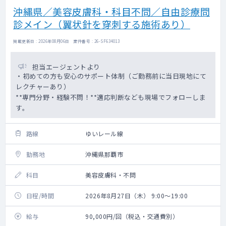
沖縄県／美容皮膚科・科目不問／自由診療問
診メイン（翼状針を穿刺する施術あり）
掲載更新日 : 2026年08月06日 案件番号 : 26-SF634013
担当エージェントより
・初めての方も安心のサポート体制（ご勤務前に当日現地にて
レクチャーあり）
**専門分野・経験不問！**適応判断なども現場でフォローしま
す。
路線
ゆいレール線
勤務地
沖縄県那覇市
科目
美容皮膚科・不問
日程/時間
2026年8月27日（木） 9:00～19:00
給与
90,000円/回（税込・交通費別）