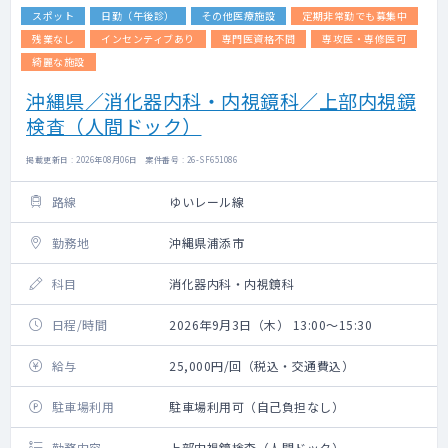
スポット
日勤（午後診）
その他医療施設
定期非常勤でも募集中
残業なし
インセンティブあり
専門医資格不問
専攻医・専修医可
綺麗な施設
沖縄県／消化器内科・内視鏡科／上部内視鏡
検査（人間ドック）
掲載更新日 : 2026年08月06日 案件番号 : 26-SF651086
路線
ゆいレール線
勤務地
沖縄県浦添市
科目
消化器内科・内視鏡科
日程/時間
2026年9月3日（木） 13:00～15:30
給与
25,000円/回（税込・交通費込）
駐車場利用
駐車場利用可（自己負担なし）
勤務内容
上部内視鏡検査（人間ドック）