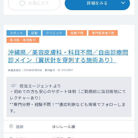
お気に入り
詳細をみる
スポット
日勤
クリニック
経験不問
専門医資格不問
専攻医・専修医可
沖縄県／美容皮膚科・科目不問／自由診療問
診メイン（翼状針を穿刺する施術あり）
掲載更新日 : 2026年08月06日 案件番号 : 26-SF634007
担当エージェントより
・初めての方も安心のサポート体制（ご勤務前に当日現地にて
レクチャーあり）
**専門分野・経験不問！**適応判断なども現場でフォローしま
す。
路線
ゆいレール線