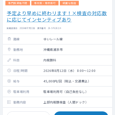
専門医資格不問
専攻医・専修医可
綺麗な施設
予定より早めに終わリます！×検査の対応数
に応じてインセンティブあり
掲載更新日 : 2026年07月22日 案件番号 : 26-SF626114
路線
ゆいレール線
勤務地
沖縄県浦添市
科目
内視鏡科
日程/時間
2026年8月12日（水） 8:00～12:00
給与
45,000円/回（税込・交通費込）
駐車場利用
駐車場利用可（自己負担なし）
勤務内容
上部内視鏡検査（人間ドック）