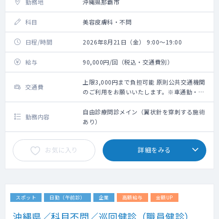
勤務地
沖縄県那覇市
科目
美容皮膚科・不問
日程/時間
2026年8月21日（金） 9:00～19:00
給与
90,000円/回（税込・交通費別）
上限3,000円まで負担可能 原則公共交通機関
交通費
のご利用をお願いいたします。※車通勤・タ
クシー利用要相談
自由診療問診メイン（翼状針を穿刺する施術
勤務内容
あり）
お気に入り
詳細をみる
スポット
日勤（午前診）
企業
高額給与
金額UP
沖縄県／科目不問／巡回健診（職員健診）