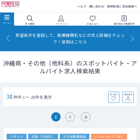
民間医局
ヘルプ
問い合わせ
医師採用ご担当者様へ
求人検索
マイページ
お気に入り
保存済みの
検索条件
希望条件を登録して、医療機関名などの求人詳細をチェッ
ク！登録はこちら
沖縄県・その他（他科系）のスポットバイト・ア
ルバイト求人検索結果
38
並べ替え
条件保存
件中 1～ 20件を表示
1
2
スポット
日勤（午前診）
その他医療施設
インセンティブあり