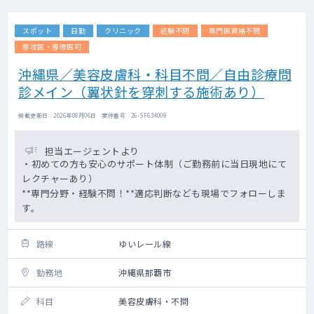
スポット
日勤
クリニック
経験不問
専門医資格不問
専攻医・専修医可
沖縄県／美容皮膚科・科目不問／自由診療問
診メイン（翼状針を穿刺する施術あり）
掲載更新日 : 2026年08月06日 案件番号 : 26-SF634009
担当エージェントより
・初めての方も安心のサポート体制（ご勤務前に当日現地にて
レクチャーあり）
**専門分野・経験不問！**適応判断なども現場でフォローしま
す。
路線
ゆいレール線
勤務地
沖縄県那覇市
科目
美容皮膚科・不問