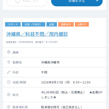
お気に入り
詳細をみる
スポット
日勤（午前診）
企業
高額給与
金額UP
沖縄県／科目不問／院内健診
掲載更新日 : 2026年08月06日 案件番号 : 26-SF630597
路線
勤務地
沖縄県沖縄市
科目
不問
日程/時間
2026年8月17日（月） 8:30～12:00
40,000円/回（税込・交通費込） ★金額UP
給与
しました★
駐車場利用
駐車場利用可（自己負担なし）