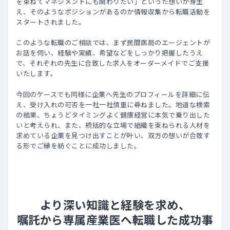
を束ねてマネジメントにも関わりたい」といった想いが芽生
え、そのようなポジションがあるのか情報収集から転職活動を
スタートされました。
このような転職のご相談では、まず民間医局のエージェントが
お話を伺い、経験や実績、希望などをしっかり把握したうえ
で、それぞれの先生に合致した求人をオーダーメイドでご支援
いたします。
今回のケースでも同様に企業へ先生のプロフィールを詳細に伝
え、受け入れの可否を一社一社慎重に尋ねました。地道な検索
の結果、ちょうどタイミングよく健康経営に本気で乗り出した
いと考えられ、また、統括的な立場で組織を束ねられる人材を
求めている企業を見つけ出すことが叶い、双方の想いが合致す
る形でご縁を紡ぐことに成功しました。
より深い知識と経験を求め、
嘱託から専属産業医へ転職した成功事