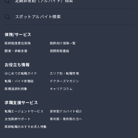
定期非常勤（アルバイト）検索
スポットアルバイト検索
保険/サービス
医師賠償責任保険
医師向け保険一覧
開業・承継支援
民間医局書店
お役立ち情報
はじめての転職ガイド
エリア別・転職市場
転職・バイト体験談
ドクターズマガジン
医療過誤判例集
キャリアコラム
求職支援サービス
転職エージェントサービス
非常勤アルバイト紹介
女性医師サポート
専攻医・専修医の方へ
医師転職のおすすめ求人特集