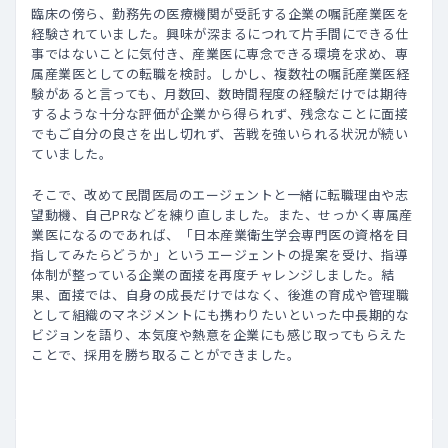
臨床の傍ら、勤務先の医療機関が受託する企業の嘱託産業医を
経験されていました。興味が深まるにつれて片手間にできる仕
事ではないことに気付き、産業医に専念できる環境を求め、専
属産業医としての転職を検討。しかし、複数社の嘱託産業医経
験があると言っても、月数回、数時間程度の経験だけでは期待
するような十分な評価が企業から得られず、残念なことに面接
でもご自分の良さを出し切れず、苦戦を強いられる状況が続い
ていました。
そこで、改めて民間医局のエージェントと一緒に転職理由や志
望動機、自己PRなどを練り直しました。また、せっかく専属産
業医になるのであれば、「日本産業衛生学会専門医の資格を目
指してみたらどうか」というエージェントの提案を受け、指導
体制が整っている企業の面接を再度チャレンジしました。結
果、面接では、自身の成長だけではなく、後進の育成や管理職
として組織のマネジメントにも携わりたいといった中長期的な
ビジョンを語り、本気度や熱意を企業にも感じ取ってもらえた
ことで、採用を勝ち取ることができました。