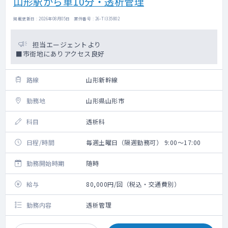
山形駅から車10分・透析管理
掲載更新日 : 2026年08月05日 案件番号 : 26-TI335802
担当エージェントより
■市街地にありアクセス良好
路線
山形新幹線
勤務地
山形県山形市
科目
透析科
日程/時間
毎週土曜日（隔週勤務可） 9:00～17:00
勤務開始時期
随時
給与
80,000円/回（税込・交通費別）
勤務内容
透析管理