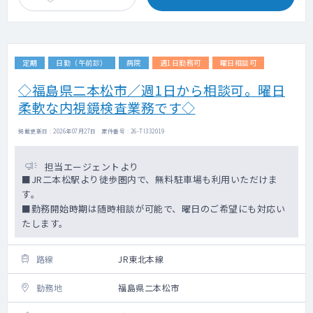
定期
日勤（午前診）
病院
週1日勤務可
曜日相談可
◇福島県二本松市／週1日から相談可。曜日
柔軟な内視鏡検査業務です◇
掲載更新日 : 2026年07月27日 案件番号 : 26-TI332019
担当エージェントより
■JR二本松駅より徒歩圏内で、無料駐車場も利用いただけま
す。
■勤務開始時期は随時相談が可能で、曜日のご希望にも対応い
たします。
路線
JR東北本線
勤務地
福島県二本松市