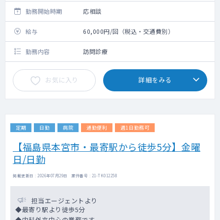
勤務開始時期
応相談
給与
60,000円/回（税込・交通費別）
勤務内容
訪問診療
お気に入り
詳細をみる
定期
日勤
病院
通勤便利
週1日勤務可
【福島県本宮市・最寄駅から徒歩5分】金曜
日/日勤
掲載更新日 : 2026年07月29日 案件番号 : 21-TK012258
担当エージェントより
◆最寄り駅より徒歩5分
◆内科外来中心の業務です