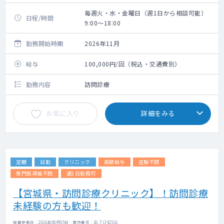
毎週火・水・金曜日（週1日から相談可能）
日程/時間
9:00～18:00
勤務開始時期
2026年11月
給与
100,000円/回（税込・交通費別）
勤務内容
訪問診療
お気に入り
詳細をみる
定期
日勤
クリニック
高額給与
経験不問
専門医資格不問
週1日勤務可
【宮城県・訪問診療クリニック】！訪問診療
未経験の方も歓迎！
掲載更新日 : 2026年08月05日 案件番号 : 26-TI342516