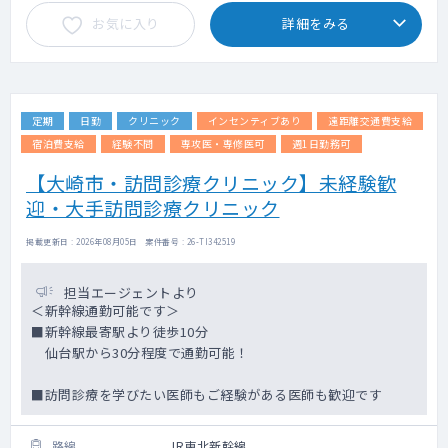
お気に入り
詳細をみる
定期
日勤
クリニック
インセンティブあり
遠距離交通費支給
宿泊費支給
経験不問
専攻医・専修医可
週1日勤務可
【大崎市・訪問診療クリニック】未経験歓
迎・大手訪問診療クリニック
掲載更新日 : 2026年08月05日 案件番号 : 26-TI342519
担当エージェントより
＜新幹線通勤可能です＞
■新幹線最寄駅より徒歩10分
仙台駅から30分程度で通勤可能！
■訪問診療を学びたい医師もご経験がある医師も歓迎です
路線
JR東北新幹線