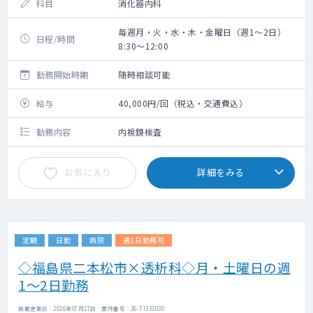
科目
消化器内科
毎週月・火・水・木・金曜日（週1～2日）
日程/時間
8:30～12:00
勤務開始時期
随時相談可能
給与
40,000円/回（税込・交通費込）
勤務内容
内視鏡検査
お気に入り
詳細をみる
定期
日勤
病院
週1日勤務可
◇福島県二本松市×透析科◇月・土曜日の週
1～2日勤務
掲載更新日 : 2026年07月27日 案件番号 : 26-TI332030