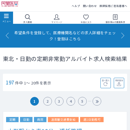
民間医局
ヘルプ
問い合わせ
医師採用ご担当者様へ
求人検索
マイページ
お気に入り
保存済みの
検索条件
希望条件を登録して、医療機関名などの求人詳細をチェッ
ク！登録はこちら
東北・日勤の定期非常勤アルバイト求人検索結果
197
並べ替え
条件保存
件中 1～ 20件を表示
1
2
3
4
5
定期
日勤
病院
遠距離交通費支給
週1日勤務可