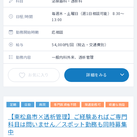
科目
泌尿器科・透析科
毎週木・土曜日（週1日相談可能） 8:30～
日程/時間
13:00
勤務開始時期
応相談
給与
54,000円/回（税込・交通費別）
勤務内容
一般内科外来、透析管理
お気に入り
詳細をみる
定期
日勤
病院
専門医資格不問
隔週勤務可
綺麗な施設
【東松島市×透析管理】ご経験あればご専門
科目は問いません／スポット勤務も同時募集
中