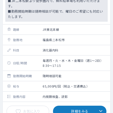
■JR二本松駅より徒歩圏内で、無料駐車場も利用いただけま
す。
■勤務開始時期は随時相談が可能で、曜日のご希望にも対応い
たします。
路線
JR東北本線
勤務地
福島県二本松市
科目
消化器内科
毎週月・火・水・木・金曜日（週1～2日）
日程/時間
8:30～17:15
勤務開始時期
随時相談可能
給与
65,000円/回（税込・交通費込）
勤務内容
内視鏡検査、読影
お気に入り
詳細をみる