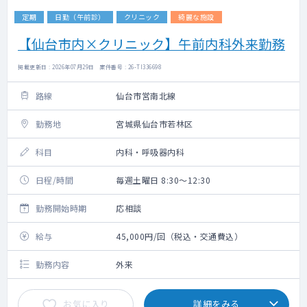
定期
日勤（午前診）
クリニック
綺麗な施設
【仙台市内×クリニック】午前内科外来勤務
掲載更新日 : 2026年07月29日 案件番号 : 26-TI336698
路線
仙台市営南北線
勤務地
宮城県仙台市若林区
科目
内科・呼吸器内科
日程/時間
毎週土曜日 8:30～12:30
勤務開始時期
応相談
給与
45,000円/回（税込・交通費込）
勤務内容
外来
お気に入り
詳細をみる