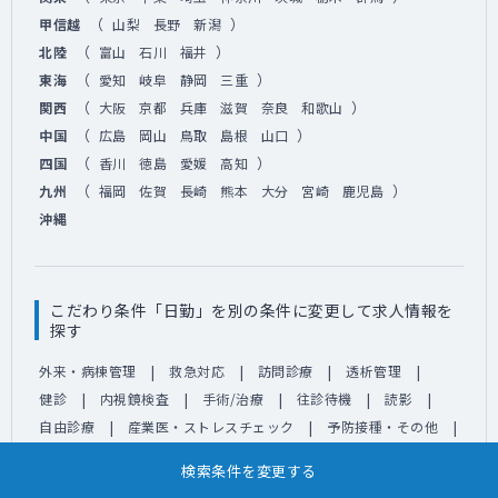
（
）
甲信越
山梨
長野
新潟
（
）
北陸
富山
石川
福井
（
）
東海
愛知
岐阜
静岡
三重
（
）
関西
大阪
京都
兵庫
滋賀
奈良
和歌山
（
）
中国
広島
岡山
鳥取
島根
山口
（
）
四国
香川
徳島
愛媛
高知
（
）
九州
福岡
佐賀
長崎
熊本
大分
宮崎
鹿児島
沖縄
こだわり条件「日勤」を別の条件に変更して求人情報を
探す
外来・病棟管理
救急対応
訪問診療
透析管理
健診
内視鏡検査
手術/治療
往診待機
読影
自由診療
産業医・ストレスチェック
予防接種・その他
新着のみ
科目不問を除く
高額給与
ゆったり勤務
検索条件を変更する
宿泊費支給
遠距離交通費支給
残業なし