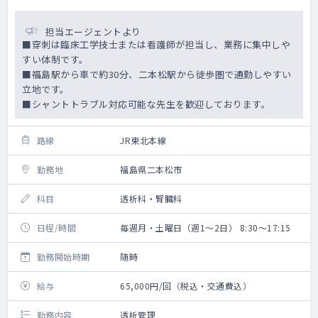
担当エージェントより
■穿刺は臨床工学技士または看護師が担当し、業務に集中しや
すい体制です。
■福島駅から車で約30分、二本松駅から徒歩圏で通勤しやすい
立地です。
■シャントトラブル対応可能な先生を歓迎しております。
路線
JR東北本線
勤務地
福島県二本松市
科目
透析科・腎臓科
日程/時間
毎週月・土曜日（週1～2日） 8:30～17:15
勤務開始時期
随時
給与
65,000円/回（税込・交通費込）
勤務内容
透析管理