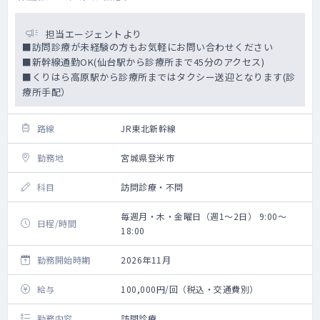
担当エージェントより
■訪問診療が未経験の方もお気軽にお問い合わせください
■新幹線通勤OK(仙台駅から診療所まで45分のアクセス)
■くりはら高原駅から診療所まではタクシー送迎となります(診
療所手配）
路線
JR東北新幹線
勤務地
宮城県登米市
科目
訪問診療・不問
毎週月・木・金曜日（週1～2日） 9:00～
日程/時間
18:00
勤務開始時期
2026年11月
給与
100,000円/回（税込・交通費別）
勤務内容
訪問診療