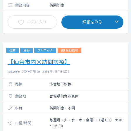
勤務内容
訪問診療
お気に入り
詳細をみる
定期
日勤
クリニック
週1日勤務可
【仙台市内×訪問診療】
掲載更新日 : 2026年07月31日 案件番号 : 26-TI342204
路線
市営地下鉄線
勤務地
宮城県仙台市泉区
科目
訪問診療・不問
毎週月・火・水・木・金曜日（週1日） 9:30
日程/時間
～16:30