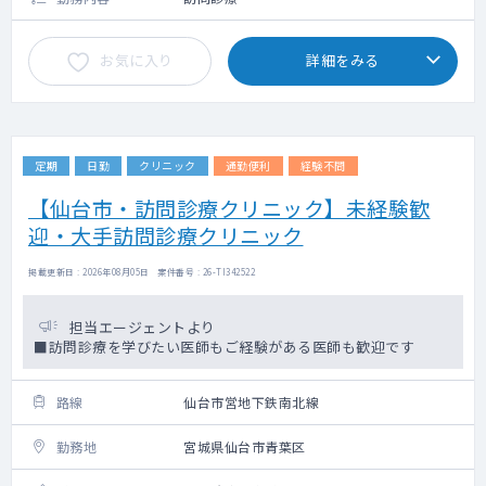
お気に入り
詳細をみる
定期
日勤
クリニック
通勤便利
経験不問
【仙台市・訪問診療クリニック】未経験歓
迎・大手訪問診療クリニック
掲載更新日 : 2026年08月05日 案件番号 : 26-TI342522
担当エージェントより
■訪問診療を学びたい医師もご経験がある医師も歓迎です
路線
仙台市営地下鉄南北線
勤務地
宮城県仙台市青葉区