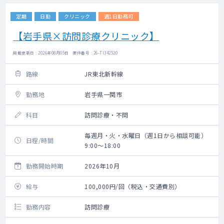
定期
日勤
クリニック
週1日勤務可
【岩手県×訪問診療クリニック】
掲載更新日 : 2026年08月05日 案件番号 : 26-TI342520
路線
JR東北新幹線
勤務地
岩手県一関市
科目
訪問診療・不問
毎週月・火・水曜日（週1日から相談可能）
日程/時間
9:00～18:00
勤務開始時期
2026年10月
給与
100,000円/回（税込・交通費別）
勤務内容
訪問診療