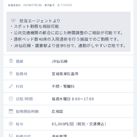
掲載更新日 : 2026年07月24日 案件番号 : 26-TI331542
担当エージェントより
・スポット勤務も相談可能
・公共交通機関の都合に応じた時間調整のご相談が可能です。
・透析ベッド数40床の入院透析を行う施設でのご勤務です。
・JR仙石線・鹿妻駅より徒歩5分で、通勤がしやすい立地です。
路線
JR仙石線
勤務地
宮城県東松島市
科目
不問・腎臓科
日程/時間
毎週木曜日 8:00～17:00
勤務開始時期
応相談
給与
85,000円/回（税別・交通費込）
勤務内容
透析管理