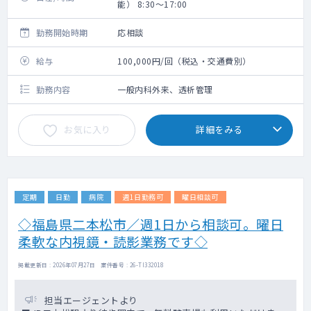
能） 8:30～17:00
勤務開始時期
応相談
給与
100,000円/回（税込・交通費別）
勤務内容
一般内科外来、透析管理
お気に入り
詳細をみる
定期
日勤
病院
週1日勤務可
曜日相談可
◇福島県二本松市／週1日から相談可。曜日
柔軟な内視鏡・読影業務です◇
掲載更新日 : 2026年07月27日 案件番号 : 26-TI332018
担当エージェントより