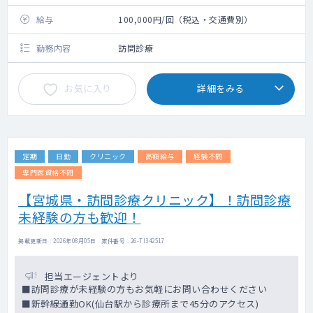
給与
100,000円/回（税込・交通費別）
勤務内容
訪問診療
お気に入り
詳細をみる
定期
日勤
クリニック
高額給与
経験不問
専門医資格不問
【宮城県・訪問診療クリニック】！訪問診療
未経験の方も歓迎！
掲載更新日 : 2026年08月05日 案件番号 : 26-TI342517
担当エージェントより
■訪問診療が未経験の方もお気軽にお問い合わせください
■新幹線通勤OK(仙台駅から診療所まで45分のアクセス)