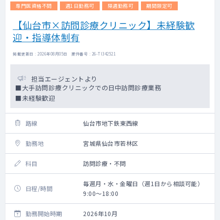
専門医資格不問
週1日勤務可
隔週勤務可
期間限定可
【仙台市×訪問診療クリニック】未経験歓
迎・指導体制有
掲載更新日 : 2026年08月05日 案件番号 : 26-TI342521
担当エージェントより
■大手訪問診療クリニックでの日中訪問診療業務
■未経験歓迎
路線
仙台市地下鉄東西線
勤務地
宮城県仙台市若林区
科目
訪問診療・不問
毎週月・水・金曜日（週1日から相談可能）
日程/時間
9:00～18:00
勤務開始時期
2026年10月