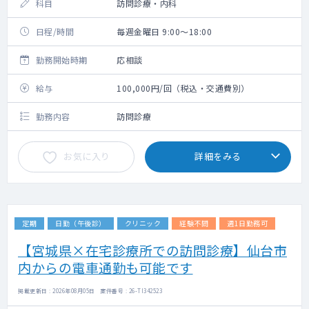
科目
訪問診療・内科
日程/時間
毎週金曜日 9:00～18:00
勤務開始時期
応相談
給与
100,000円/回（税込・交通費別）
勤務内容
訪問診療
お気に入り
詳細をみる
定期
日勤（午後診）
クリニック
経験不問
週1日勤務可
【宮城県×在宅診療所での訪問診療】仙台市
内からの電車通勤も可能です
掲載更新日 : 2026年08月05日 案件番号 : 26-TI342523