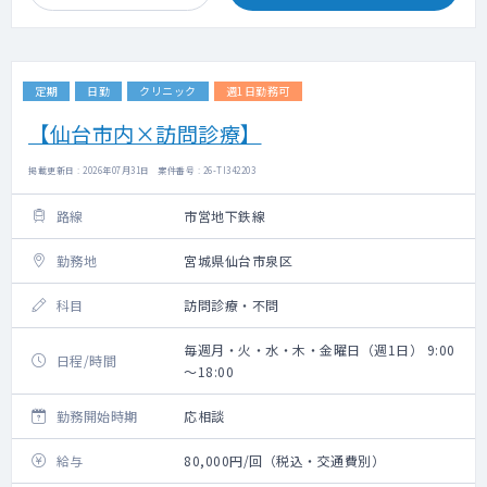
定期
日勤
クリニック
週1日勤務可
【仙台市内×訪問診療】
掲載更新日 : 2026年07月31日 案件番号 : 26-TI342203
路線
市営地下鉄線
勤務地
宮城県仙台市泉区
科目
訪問診療・不問
毎週月・火・水・木・金曜日（週1日） 9:00
日程/時間
～18:00
勤務開始時期
応相談
給与
80,000円/回（税込・交通費別）