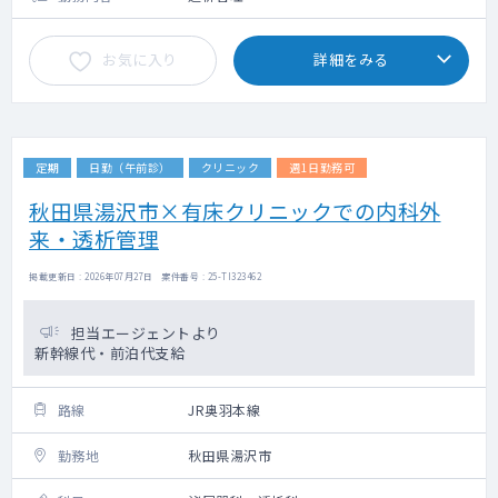
お気に入り
詳細をみる
定期
日勤（午前診）
クリニック
週1日勤務可
秋田県湯沢市×有床クリニックでの内科外
来・透析管理
掲載更新日 : 2026年07月27日 案件番号 : 25-TI323462
担当エージェントより
新幹線代・前泊代支給
路線
JR奥羽本線
勤務地
秋田県湯沢市