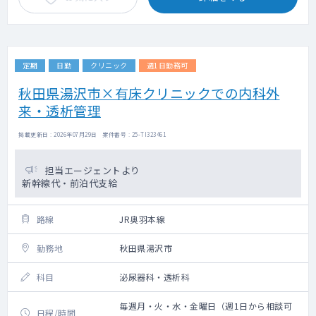
定期
日勤
クリニック
週1日勤務可
秋田県湯沢市×有床クリニックでの内科外
来・透析管理
掲載更新日 : 2026年07月29日 案件番号 : 25-TI323461
担当エージェントより
新幹線代・前泊代支給
路線
JR奥羽本線
勤務地
秋田県湯沢市
科目
泌尿器科・透析科
毎週月・火・水・金曜日（週1日から相談可
日程/時間