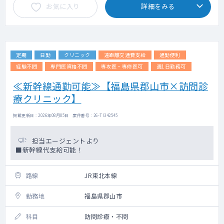
お気に入り
詳細をみる
定期
日勤
クリニック
遠距離交通費支給
通勤便利
経験不問
専門医資格不問
専攻医・専修医可
週1日勤務可
≪新幹線通勤可能≫【福島県郡山市×訪問診
療クリニック】
掲載更新日 : 2026年08月05日 案件番号 : 26-TI342545
担当エージェントより
■新幹線代支給可能！
路線
JR東北本線
勤務地
福島県郡山市
科目
訪問診療・不問