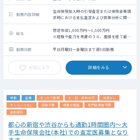
生命保険加入時の引受査定または保険金等請
勤務内容詳細
求時における支払査定および医事分析に関す
る業務かつ従業員に対する産業医業務
想定年収1,000万円～1,500万円
給与
※経験や能力を考慮のうえ、面接を経て最終
決定させていただきます
勤務日数
平日月曜日～金曜日まで週5日勤務
お気に入り
詳細をみる
常勤
企業
ゆったり勤務
土・日・祝休み可
当直なし
オンコールなし
経験不問
綺麗な施設
専門医資格不問
通勤便利
都心の新宿や渋谷からも通勤1時間圏内～大
手生命保険会社(本社)での査定医募集となり
ます