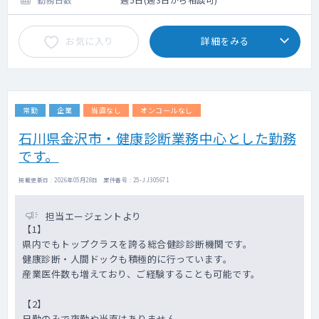
お気に入り
詳細をみる
常勤
企業
当直なし
オンコールなし
石川県金沢市・健康診断業務中心とした勤務
です。
掲載更新日 : 2026年05月28日 案件番号 : 25-JJ305671
担当エージェントより
【1】
県内でもトップクラスを誇る総合健診診断機関です。
健康診断・人間ドックも積極的に行っています。
産業医件数も増えており、ご経験することも可能です。
【2】
日勤のみで夜勤や当直はありません。