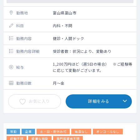
クエスチョンの考案、研究計画・解析計画の
作成
勤務地
富山県富山市
・医学的視点でのデータ抽出業務の支援（デ
ータ取得範囲の規定、カルテ等の平文からの
科目
内科・不問
データ取得方法の検討、取得済データのレビ
ュー、解析手法に関する検討や実施など）
勤務内容
健診・人間ドック
・解析結果の考察
・当社リサーチチームと協力しての論文化
勤務内容詳細
受診者数：状況により、変動あり
・クライアントへの提案業務のサポート
など
1,200万円ほど（週5日の場合） ※ご経験等
給与
に応じて変動がございます。
リサーチチームHP：
https://txpmedical.jp/service/research
勤務日数
月～金
■チームメンバー
メンバーの一部をご紹介します。
・臨床医を15年以上経験した後、製薬企業の
お気に入り
詳細をみる
メディカル部門でRWD活用を進めた
BizDev/PM
・臨床経験10年、原著論文100本以上の執筆
経験のあるMPHホルダーの医師
・臨床経験豊富な救急専門医・内科専門医・
常勤
企業
土・日・祝休み可
当直なし
オンコールなし
がん診療専門医（兼業、専業含む）が複数名
経験不問
綺麗な施設
専門医資格不問