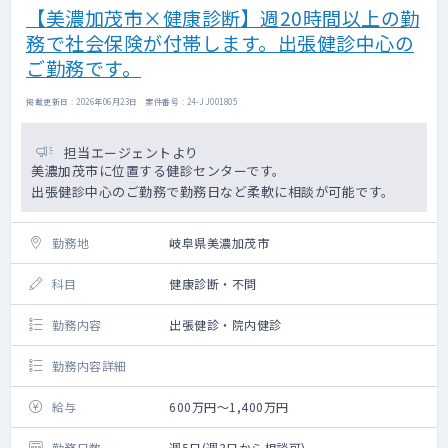
【美濃加茂市×健康診断】週20時間以上の勤
務で社会保険が付帯します。出張健診中心の
ご勤務です。
掲載更新日 : 2026年06月23日 案件番号 : 24-JJ001805
担当エージェントより
美濃加茂市に位置する健診センターです。
出張健診中心のご勤務で勤務日など柔軟に相談が可能です。
勤務地
岐阜県美濃加茂市
科目
健康診断・不問
勤務内容
出張健診・院内健診
勤務内容詳細
給与
600万円～1,400万円
勤務日数
週5日(週3日から相談可)