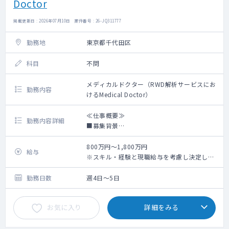
Doctor
掲載更新日 : 2026年07月10日 案件番号 : 26-JQ311777
勤務地
東京都千代田区
科目
不問
メディカルドクター（RWD解析サービスにお
勤務内容
けるMedical Doctor）
≪仕事概要≫
勤務内容詳細
■募集背景
当社は救急データプラットフォーム（NEXT
Stage ER 全国大病院 70箇所以上に展開）を
800万円～1,800万円
給与
通じて構築した医療機関との関係性を軸に、
※スキル・経験と現職給与を考慮し決定しま
オンコロジー、急性期、希少疾患などの疾患
す
領域を中心とした製薬企業向け医療データサ
※週1～2回の臨床アルバイトの副業可
勤務日数
週4日～5日
ービスを展開している企業です。
本医療データサービスでは、電子カルテの
お気に入り
詳細をみる
DPCデータ、検査データ、テキストデータ等
を統合し、NEXT Stage ERのデータも活用す
ることで、製薬企業向けにこれまで以上に充