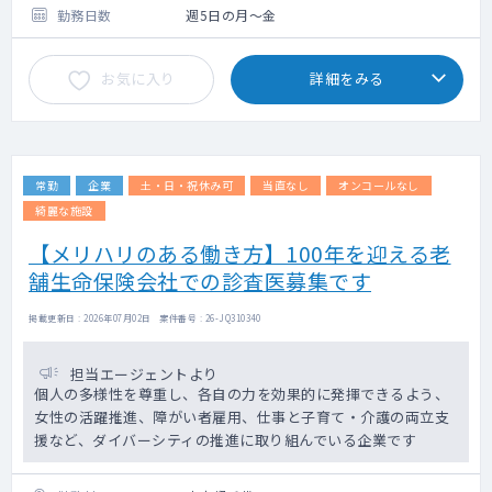
勤務日数
週5日の月～金
お気に入り
詳細をみる
常勤
企業
土・日・祝休み可
当直なし
オンコールなし
綺麗な施設
【メリハリのある働き方】100年を迎える老
舗生命保険会社での診査医募集です
掲載更新日 : 2026年07月02日 案件番号 : 26-JQ310340
担当エージェントより
個人の多様性を尊重し、各自の力を効果的に発揮できるよう、
女性の活躍推進、障がい者雇用、仕事と子育て・介護の両立支
援など、ダイバーシティの推進に取り組んでいる企業です