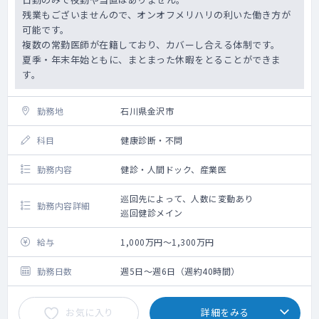
残業もございませんので、オンオフメリハリの利いた働き方が
可能です。
複数の常勤医師が在籍しており、カバーし合える体制です。
夏季・年末年始ともに、まとまった休暇をとることができま
す。
勤務地
石川県金沢市
科目
健康診断・不問
勤務内容
健診・人間ドック、産業医
巡回先によって、人数に変動あり
勤務内容詳細
巡回健診メイン
給与
1,000万円～1,300万円
勤務日数
週5日～週6日（週約40時間）
お気に入り
詳細をみる