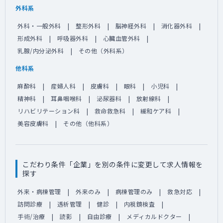
外科系
外科・一般外科
整形外科
脳神経外科
消化器外科
形成外科
呼吸器外科
心臓血管外科
乳腺/内分泌外科
その他（外科系）
他科系
麻酔科
産婦人科
皮膚科
眼科
小児科
精神科
耳鼻咽喉科
泌尿器科
放射線科
リハビリテーション科
救命救急科
緩和ケア科
美容皮膚科
その他（他科系）
こだわり条件「企業」を別の条件に変更して求人情報を
探す
外来・病棟管理
外来のみ
病棟管理のみ
救急対応
訪問診療
透析管理
健診
内視鏡検査
手術/治療
読影
自由診療
メディカルドクター