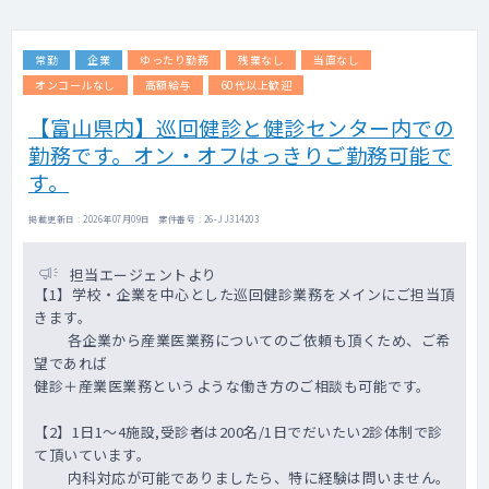
実したRWD解析サービスなど価値の高いサー
ビスを提供しています。
常勤
企業
ゆったり勤務
残業なし
当直なし
案件増加に伴い、臨床経験及び、データ解
析・臨床研究の経験豊富なMedical Doctorを
オンコールなし
高額給与
60代以上歓迎
募集します。
【富山県内】巡回健診と健診センター内での
■お任せしたいミッション
勤務です。オン・オフはっきりご勤務可能で
弊社の医療データ事業部は、既存のサービス
事業者よりも深い診療情報データ利活用によ
す。
り患者さん・医療機関・製薬会社へと価値を
提供し、社会に貢献することを目的としてい
掲載更新日 : 2026年07月09日 案件番号 : 26-JJ314203
ます。
今回募集するのは、製薬企業に対するRWD解
担当エージェントより
析サービスのMedicalDoctor(MD)ポジション
【1】学校・企業を中心とした巡回健診業務をメインにご担当頂
です。
きます。
医療データ事業のチームはBizDev/PM、
各企業から産業医業務についてのご依頼も頂くため、ご希
DA(DataAnalytics)の２体制を取っており、
望であれば
MDはそれぞれに対して専門知識・経験を得意
健診＋産業医業務というような働き方のご相談も可能です。
領域を活かして携わります。
各案件にそれぞれの担当がアサインされます
【2】1日1～4施設,受診者は200名/1日でだいたい2診体制で診
が、MDには具体的には以下のような業務をお
て頂いています。
任せします。
内科対応が可能でありましたら、特に経験は問いません。
・製薬企業の考えるニーズに応じたリサーチ