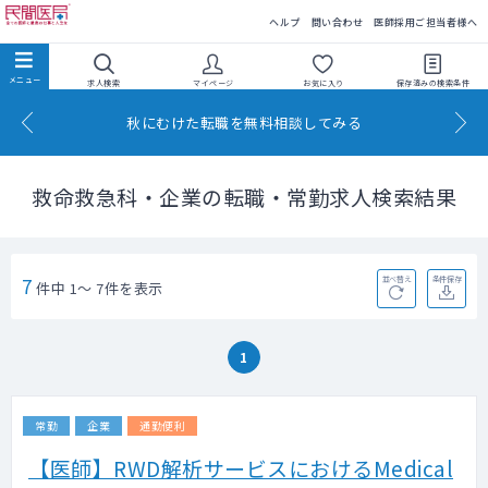
民間医局
ヘルプ
問い合わせ
医師採用ご担当者様へ
求人検索
マイページ
お気に入り
保存済みの
検索条件
秋にむけた転職を無料相談してみる
救命救急科・企業の転職・常勤求人検索結果
7
並べ替え
条件保存
件中 1～ 7件を表示
1
常勤
企業
通勤便利
【医師】RWD解析サービスにおけるMedical