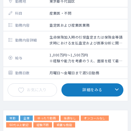
勤務地
東京都千代田区
科目
産業医・不問
勤務内容
査定医および産業医業務
生命保険加入時の引受査定または保険金等請
勤務内容詳細
求時における支払査定および医事分析に関す
る業務かつ従業員に対する産業医業務を行っ
ていただきます
1,000万円～1,500万円
給与
※経験や能力を考慮のうえ、面接を経て最終
決定します。
勤務日数
月曜日～金曜日まで週5日勤務
お気に入り
詳細をみる
常勤
企業
ゆったり勤務
当直なし
オンコールなし
60代以上歓迎
経験不問
綺麗な施設