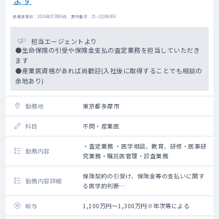
掲載更新日 : 2026年07月06日 案件番号 : 25-JQ306006
担当エージェントより
●生命保険の引受や保険金支払の査定業務を担当していただき
ます
●産業医資格があれば尚歓迎(入社後に取得することでも相談の
余地あり)
勤務地
東京都多摩市
科目
不問・産業医
・査定業務 ・医学相談、教育、研修・医事研
勤務内容
究業務・嘱託医管理・診査業務
保険契約の引受け、保険金等の支払いに関す
勤務内容詳細
る医学的判断
生命保険に関わる医学的な調査、分析
職員に対する医学的教育、研修、産業医業務
給与
1,100万円～1,300万円※年次等による
（入社後資格取得でも相談余地あり）