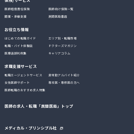
保険/サービス
医師賠償責任保険
医師向け保険一覧
開業・承継支援
民間医局書店
お役立ち情報
はじめての転職ガイド
エリア別・転職市場
転職・バイト体験談
ドクターズマガジン
医療過誤判例集
キャリアコラム
求職支援サービス
転職エージェントサービス
非常勤アルバイト紹介
女性医師サポート
専攻医・専修医の方へ
医師転職のおすすめ求人特集
医師の求人・転職「民間医局」トップ
メディカル・プリンシプル社