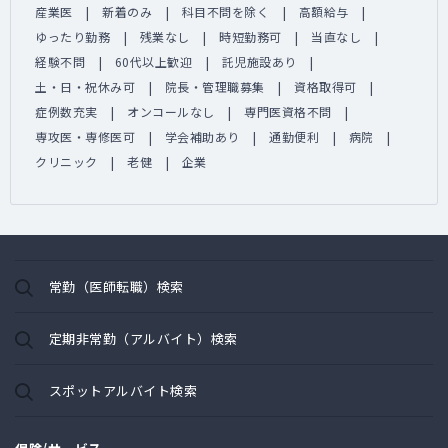
産業医
新着のみ
科目不問を除く
高額給与
ゆったり勤務
残業なし
時短勤務可
当直なし
経験不問
60代以上歓迎
託児施設あり
土・日・祝休み可
院長・管理職募集
資格取得可
症例数充実
オンコールなし
専門医資格不問
専攻医・専修医可
学会補助あり
通勤便利
病院
クリニック
老健
企業
常勤（医師転職）検索
定期非常勤（アルバイト）検索
スポットアルバイト検索