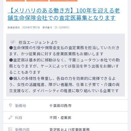
・複数のCROで臨床開発や製造販売後、
RWD、DM、PVの複数プロジェクトのリード
【メリハリのある働き方】100年を迎える老
経験者
舗生命保険会社での査定医募集となります
・アカデミアやCROでの臨床研究の豊富なプ
ロジェクトマネジメント経験者
掲載更新日 : 2026年07月07日 案件番号 : 25-JQ308831
・コンサルティングファームを経て医療デー
タ解析のベンチャー企業経験者
担当エージェントより
●生命保険の引受や保険金支払の査定業務を担当していただき
ます、かつ従業員に対する産業医業務もお願いします
●査定医は基本的に移動はなく、千葉ニュータウン本社での勤
務となりますが、ケースによっては宿泊を伴う出張をお願いす
ることもあります
●個人の多様性を尊重し、各自の力を効果的に発揮できるよ
う、女性の活躍推進、障がい者雇用、仕事と子育て・介護の両
立支援など、ダイバーシティの推進に取り組んでいる企業です
勤務地
千葉県印西市
科目
不問・産業医
勤務内容
査定医および産業医業務