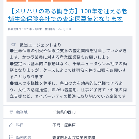
・複数のCROで臨床開発や製造販売後、
RWD、DM、PVの複数プロジェクトのリード
【メリハリのある働き方】100年を迎える老
経験者
舗生命保険会社での査定医募集となります
・アカデミアやCROでの臨床研究の豊富なプ
ロジェクトマネジメント経験者
掲載更新日 : 2026年07月07日 案件番号 : 25-JQ308831
・コンサルティングファームを経て医療デー
タ解析のベンチャー企業経験者
担当エージェントより
●生命保険の引受や保険金支払の査定業務を担当していただき
ます、かつ従業員に対する産業医業務もお願いします
●査定医は基本的に移動はなく、千葉ニュータウン本社での勤
務となりますが、ケースによっては宿泊を伴う出張をお願いす
ることもあります
●個人の多様性を尊重し、各自の力を効果的に発揮できるよ
う、女性の活躍推進、障がい者雇用、仕事と子育て・介護の両
立支援など、ダイバーシティの推進に取り組んでいる企業です
勤務地
千葉県印西市
科目
不問・産業医
勤務内容
査定医および産業医業務