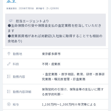
掲載更新日 : 2026年07月06日 案件番号 : 25-JQ306006
担当エージェントより
●生命保険の引受や保険金支払の査定業務を担当していただき
ます
●産業医資格があれば尚歓迎(入社後に取得することでも相談の
余地あり)
勤務地
東京都多摩市
科目
不問・産業医
・査定業務 ・医学相談、教育、研修・医事研
勤務内容
究業務・嘱託医管理・診査業務
保険契約の引受け、保険金等の支払いに関す
勤務内容詳細
る医学的判断
生命保険に関わる医学的な調査、分析
職員に対する医学的教育、研修、産業医業務
給与
1,100万円～1,300万円※年次等による
（入社後資格取得でも相談余地あり）