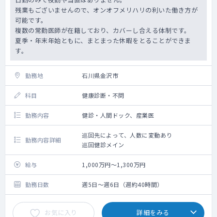
残業もございませんので、オンオフメリハリの利いた働き方が
可能です。
複数の常勤医師が在籍しており、カバーし合える体制です。
夏季・年末年始ともに、まとまった休暇をとることができま
す。
勤務地
石川県金沢市
科目
健康診断・不問
勤務内容
健診・人間ドック、産業医
巡回先によって、人数に変動あり
勤務内容詳細
巡回健診メイン
給与
1,000万円～1,300万円
勤務日数
週5日～週6日（週約40時間）
お気に入り
詳細をみる