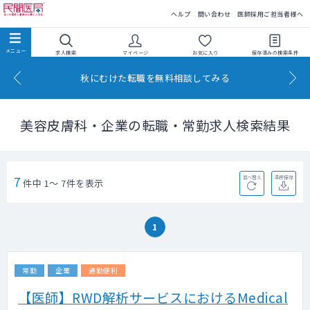
民間医局
ヘルプ
問い合わせ
医師採用ご担当者様へ
求人検索
マイページ
お気に入り
保存済みの
検索条件
秋にむけた転職を無料相談してみる
美容皮膚科・企業の転職・常勤求人検索結果
7
並べ替え
条件保存
件中 1～ 7件を表示
1
常勤
企業
通勤便利
【医師】RWD解析サービスにおけるMedical