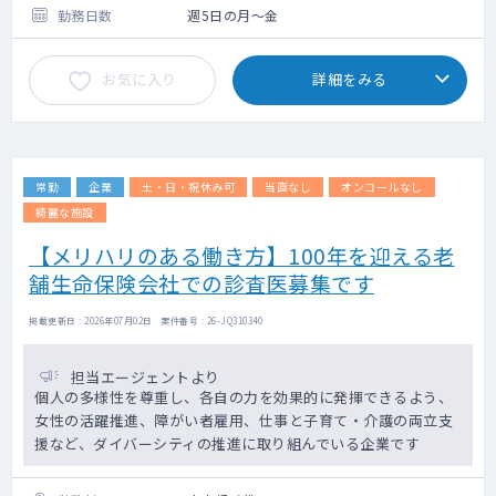
勤務日数
週5日の月～金
お気に入り
詳細をみる
常勤
企業
土・日・祝休み可
当直なし
オンコールなし
綺麗な施設
【メリハリのある働き方】100年を迎える老
舗生命保険会社での診査医募集です
掲載更新日 : 2026年07月02日 案件番号 : 26-JQ310340
担当エージェントより
個人の多様性を尊重し、各自の力を効果的に発揮できるよう、
女性の活躍推進、障がい者雇用、仕事と子育て・介護の両立支
援など、ダイバーシティの推進に取り組んでいる企業です