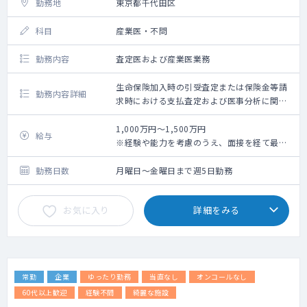
勤務地
東京都千代田区
科目
産業医・不問
勤務内容
査定医および産業医業務
生命保険加入時の引受査定または保険金等請
勤務内容詳細
求時における支払査定および医事分析に関す
る業務かつ従業員に対する産業医業務を行っ
ていただきます
1,000万円～1,500万円
給与
※経験や能力を考慮のうえ、面接を経て最終
決定します。
勤務日数
月曜日～金曜日まで週5日勤務
お気に入り
詳細をみる
常勤
企業
ゆったり勤務
当直なし
オンコールなし
60代以上歓迎
経験不問
綺麗な施設