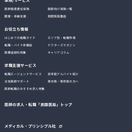
保険/サービス
医師賠償責任保険
医師向け保険一覧
開業・承継支援
民間医局書店
お役立ち情報
はじめての転職ガイド
エリア別・転職市場
転職・バイト体験談
ドクターズマガジン
医療過誤判例集
キャリアコラム
求職支援サービス
転職エージェントサービス
非常勤アルバイト紹介
女性医師サポート
専攻医・専修医の方へ
医師転職のおすすめ求人特集
医師の求人・転職「民間医局」トップ
メディカル・プリンシプル社