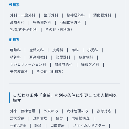
外科系
外科・一般外科
整形外科
脳神経外科
消化器外科
形成外科
呼吸器外科
心臓血管外科
乳腺/内分泌外科
その他（外科系）
他科系
麻酔科
産婦人科
皮膚科
眼科
小児科
精神科
耳鼻咽喉科
泌尿器科
放射線科
リハビリテーション科
救命救急科
緩和ケア科
美容皮膚科
その他（他科系）
こだわり条件「企業」を別の条件に変更して求人情報を
探す
外来・病棟管理
外来のみ
病棟管理のみ
救急対応
訪問診療
透析管理
健診
内視鏡検査
手術/治療
読影
自由診療
メディカルドクター