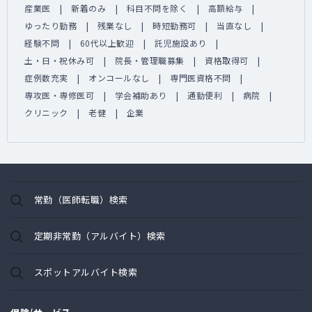
産業医
新着のみ
科目不問を除く
高額給与
ゆったり勤務
残業なし
時短勤務可
当直なし
経験不問
60代以上歓迎
託児施設あり
土・日・祝休み可
院長・管理職募集
資格取得可
症例数充実
オンコールなし
専門医資格不問
専攻医・専修医可
学会補助あり
通勤便利
病院
クリニック
老健
企業
常勤（医師転職）検索
定期非常勤（アルバイト）検索
スポットアルバイト検索