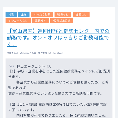
実したRWD解析サービスなど価値の高いサー
ビスを提供しています。
常勤
企業
ゆったり勤務
残業なし
当直なし
案件増加に伴い、臨床経験及び、データ解
析・臨床研究の経験豊富なMedical Doctorを
オンコールなし
高額給与
60代以上歓迎
募集します。
【富山県内】巡回健診と健診センター内での
■お任せしたいミッション
勤務です。オン・オフはっきりご勤務可能で
弊社の医療データ事業部は、既存のサービス
事業者よりも深い診療情報データ利活用によ
す。
り患者さん・医療機関・製薬会社へと価値を
提供し、社会に貢献することを目的としてい
掲載更新日 : 2026年07月09日 案件番号 : 26-JJ314203
ます。
今回募集するのは、製薬企業に対するRWD解
担当エージェントより
析サービスのMedicalDoctor(MD)ポジション
【1】学校・企業を中心とした巡回健診業務をメインにご担当頂
です。
きます。
医療データ事業のチームはBizDev/PM、
各企業から産業医業務についてのご依頼も頂くため、ご希
DA(DataAnalytics)の２体制を取っており、
望であれば
MDはそれぞれに対して専門知識・経験を得意
健診＋産業医業務というような働き方のご相談も可能です。
領域を活かして携わります。
各案件にそれぞれの担当がアサインされます
【2】1日1～4施設,受診者は200名/1日でだいたい2診体制で診
が、MDには具体的には以下のような業務をお
て頂いています。
任せします。
内科対応が可能でありましたら、特に経験は問いません。
・製薬企業の考えるニーズに応じたリサーチ