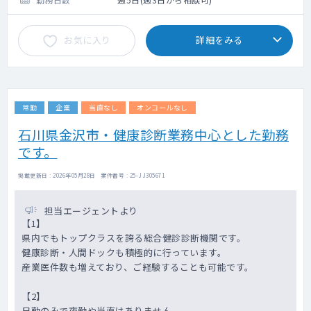
お気に入り
詳細をみる
常勤
企業
当直なし
オンコールなし
石川県金沢市・健康診断業務中心とした勤務
です。
掲載更新日 : 2026年05月28日 案件番号 : 25-JJ305671
担当エージェントより
【1】
県内でもトップクラスを誇る総合健診診断機関です。
健康診断・人間ドックも積極的に行っています。
産業医件数も増えており、ご経験することも可能です。
【2】
日勤のみで夜勤や当直はありません。