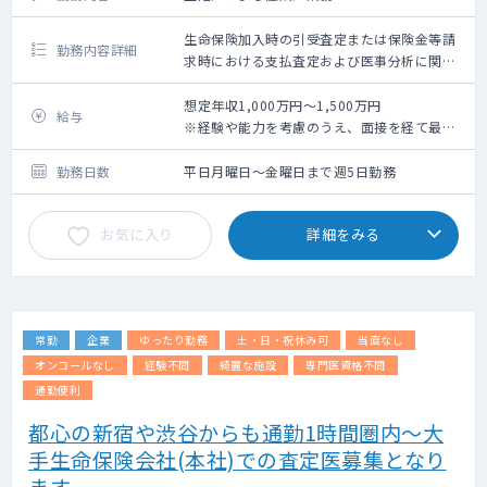
生命保険加入時の引受査定または保険金等請
勤務内容詳細
求時における支払査定および医事分析に関す
る業務かつ従業員に対する産業医業務
想定年収1,000万円～1,500万円
給与
※経験や能力を考慮のうえ、面接を経て最終
決定させていただきます
勤務日数
平日月曜日～金曜日まで週5日勤務
お気に入り
詳細をみる
常勤
企業
ゆったり勤務
土・日・祝休み可
当直なし
オンコールなし
経験不問
綺麗な施設
専門医資格不問
通勤便利
都心の新宿や渋谷からも通勤1時間圏内～大
手生命保険会社(本社)での査定医募集となり
ます