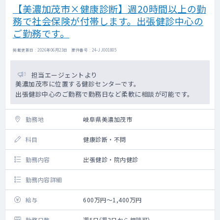
【美濃加茂市×健康診断】週20時間以上の勤
務で社会保険が付帯します。出張健診中心の
ご勤務です。
掲載更新日 : 2026年06月23日 案件番号 : 24-JJ001805
担当エージェントより
美濃加茂市に位置する健診センターです。
出張健診中心のご勤務で勤務日など柔軟に相談が可能です。
勤務地
岐阜県美濃加茂市
科目
健康診断・不問
勤務内容
出張健診・院内健診
勤務内容詳細
給与
600万円～1,400万円
勤務日数
週5日(週3日から相談可)