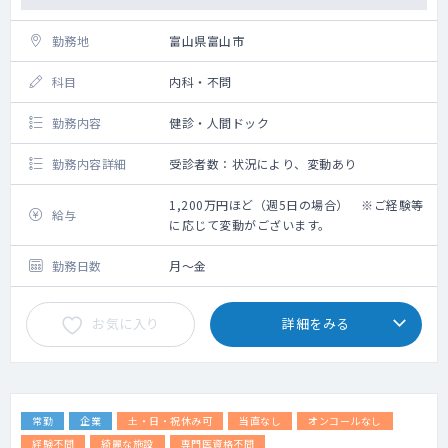
クエスチョンの考案、研究計画・解析計画の
作成
勤務地
富山県富山市
・医学的視点でのデータ抽出業務の支援（デ
ータ取得範囲の規定、カルテ等の平文からの
科目
内科・不問
データ取得方法の検討、取得済データのレビ
ュー、解析手法に関する検討や実施など）
勤務内容
健診・人間ドック
・解析結果の考察
・当社リサーチチームと協力しての論文化
勤務内容詳細
受診者数：状況により、変動あり
・クライアントへの提案業務のサポート
など
1,200万円ほど（週5日の場合） ※ご経験等
給与
に応じて変動がございます。
リサーチチームHP：
https://txpmedical.jp/service/research
勤務日数
月～金
■チームメンバー
メンバーの一部をご紹介します。
・臨床医を15年以上経験した後、製薬企業の
お気に入り
詳細をみる
メディカル部門でRWD活用を進めた
BizDev/PM
・臨床経験10年、原著論文100本以上の執筆
経験のあるMPHホルダーの医師
・臨床経験豊富な救急専門医・内科専門医・
常勤
企業
土・日・祝休み可
当直なし
オンコールなし
がん診療専門医（兼業、専業含む）が複数名
経験不問
綺麗な施設
専門医資格不問