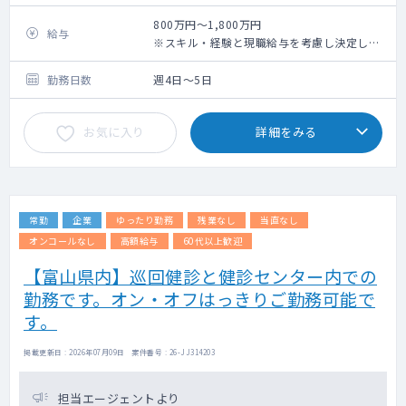
Integrate biomarker strategies into clinical
当社は救急データプラットフォーム（NEXT
protocols and study designs
Stage ER 全国大病院 70箇所以上に展開）を
800万円～1,800万円
給与
Partner with internal experts to plan and
通じて構築した医療機関との関係性を軸に、
※スキル・経験と現職給与を考慮し決定しま
execute biomarker studies effectively
オンコロジー、急性期、希少疾患などの疾患
す
Interpret biomarker data and contribute to
領域を中心とした製薬企業向け医療データサ
※週1～2回の臨床アルバイトの副業可
勤務日数
週4日～5日
clinical study reports and decision-making
ービスを展開している企業です。
Ensure alignment across therapeutic areas,
本医療データサービスでは、電子カルテの
お気に入り
詳細をみる
indications, and global biomarker leaders
DPCデータ、検査データ、テキストデータ等
Support regulatory interactions related to
を統合し、NEXT Stage ERのデータも活用す
biomarkers and translational research
ることで、製薬企業向けにこれまで以上に充
Represent biomarker strategies in internal
実したRWD解析サービスなど価値の高いサー
and external scientific discussions
ビスを提供しています。
常勤
企業
ゆったり勤務
残業なし
当直なし
案件増加に伴い、臨床経験及び、データ解
析・臨床研究の経験豊富なMedical Doctorを
オンコールなし
高額給与
60代以上歓迎
募集します。
【富山県内】巡回健診と健診センター内での
■お任せしたいミッション
勤務です。オン・オフはっきりご勤務可能で
弊社の医療データ事業部は、既存のサービス
事業者よりも深い診療情報データ利活用によ
す。
り患者さん・医療機関・製薬会社へと価値を
提供し、社会に貢献することを目的としてい
掲載更新日 : 2026年07月09日 案件番号 : 26-JJ314203
ます。
今回募集するのは、製薬企業に対するRWD解
担当エージェントより
析サービスのMedicalDoctor(MD)ポジション