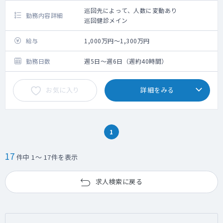
共有する。
巡回先によって、人数に変動あり
勤務内容詳細
・担当疾患領域で企画，実施するアドバイザ
巡回健診メイン
リボード組織化をサポートし，サイエンティ
フィックミーティングを企画・実施する。
給与
1,000万円～1,300万円
・ターゲットEE に対し定期的なコンタクト/
コミュニケーションをとり，製品ライフサイ
勤務日数
週5日～週6日（週約40時間）
クルを通じて良好な関係構築・維持する。
・顧客との関係構築においてデジタルツール
を活用する。
お気に入り
詳細をみる
・当該活動全般における記録及び予算管理を
行う。
3 データ構築及びIIS の支援 To provide
support for IIS and data building
1
・データギャップやアンメットニーズを埋め
るために，実現可能性，科学的適切性，倫理
17
性を考慮した新たな科学的データを創出す
件中 1～ 17件を表示
る。
・要望に応じた臨床/非臨床のIIS をリエゾン
求人検索に戻る
としてサポートする。
4 顧客からの要望に応じた承認/未承認/適応
外の科学的情報の提供
・EE その他医療関係者からの科学的質問や要