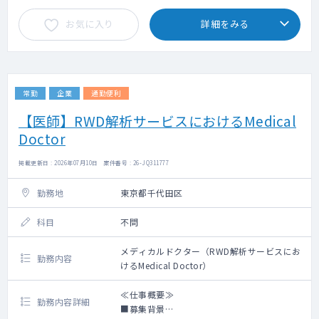
preclinical discoveries with clinical
お気に入り
詳細をみる
application, working cross-functionally
and externally with key opinion leaders to
advance biomarker science. This is a highly
visible leadership role where your expertise
will directly influence clinical decision-
常勤
企業
通勤便利
making, patient selection, and the success
of innovative therapies.
【医師】RWD解析サービスにおけるMedical
Doctor
Job Description
Key Responsibilities
掲載更新日 : 2026年07月10日 案件番号 : 26-JQ311777
Lead biomarker strategies across projects
from early discovery through late-stage
勤務地
東京都千代田区
clinical development
Drive translation of preclinical discoveries
科目
不問
into fit-for-purpose clinical biomarker
plans
メディカルドクター（RWD解析サービスにお
Build and maintain strategic
勤務内容
けるMedical Doctor）
collaborations with academic partners
and clinical sites
Provide scientific leadership within Japan
≪仕事概要≫
勤務内容詳細
and across global matrix teams
■募集背景