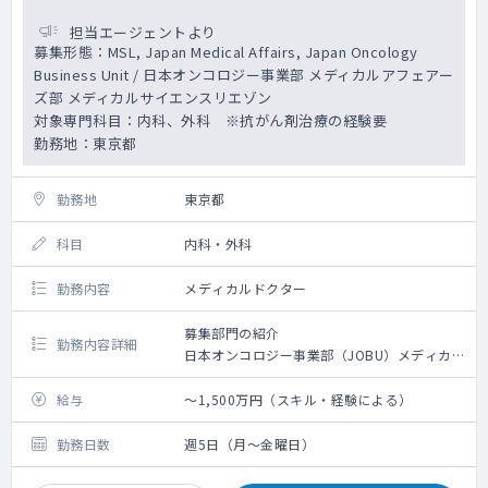
from early clinical development through
担当エージェントより
commercialization depending on focus of
募集形態：MSL, Japan Medical Affairs, Japan Oncology
the assigned project or therapeutic area.
Business Unit / 日本オンコロジー事業部 メディカルアフェアー
Formulates and drives Patient Focused
ズ部 メディカルサイエンスリエゾン
Outcome, Real World Evidence, and/or
economic value strategies for priority
対象専門科目：内科、外科 ※抗がん剤治療の経験要
products.
勤務地：東京都
Provides strategic direction to address
complex health outcomes challenges.
勤務地
東京都
Study Development and Execution
Leads local HEOR/RWE evidence planning
科目
内科・外科
and execution for individual
compounds/products across the
勤務内容
メディカルドクター
development and commercialization
lifecycle to support drug development,
募集部門の紹介
optimize pricing and access, and
勤務内容詳細
日本オンコロジー事業部（JOBU）メディカ
maximize post-launch product value in
ルアフェアーズ部のメディカルサイエンスリ
collaboration with local cross functional
エゾン（MSL）は、新薬開発（未承認薬）か
給与
～1,500万円（スキル・経験による）
team and/or global VEO/VEO
ら市販後まで一貫した製品価値最適化を目指
International.
し、社内外をコーディネートする担当者で
勤務日数
週5日（月～金曜日）
Develops and designs HEOR/RWE studies
す。パイオニア精神・チャレンジ精神に溢
that can address important gaps for the
れ、医療の発展のために貢献したいという強