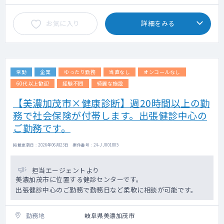
お気に入り
詳細をみる
常勤
企業
ゆったり勤務
当直なし
オンコールなし
60代以上歓迎
経験不問
綺麗な施設
【美濃加茂市×健康診断】週20時間以上の勤
務で社会保険が付帯します。出張健診中心の
ご勤務です。
掲載更新日 : 2026年06月23日 案件番号 : 24-JJ001805
担当エージェントより
美濃加茂市に位置する健診センターです。
出張健診中心のご勤務で勤務日など柔軟に相談が可能です。
勤務地
岐阜県美濃加茂市