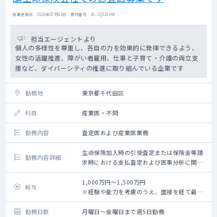
掲載更新日 : 2026年07月02日 案件番号 : 26-JQ310340
担当エージェントより
個人の多様性を尊重し、各自の力を効果的に発揮できるよう、
女性の活躍推進、障がい者雇用、仕事と子育て・介護の両立支
援など、ダイバーシティの推進に取り組んでいる企業です
勤務地
東京都千代田区
科目
産業医・不問
勤務内容
査定医および産業医業務
生命保険加入時の引受査定または保険金等請
勤務内容詳細
求時における支払査定および医事分析に関す
る業務かつ従業員に対する産業医業務を行っ
ていただきます
1,000万円～1,500万円
給与
※経験や能力を考慮のうえ、面接を経て最終
決定します。
勤務日数
月曜日～金曜日まで週5日勤務