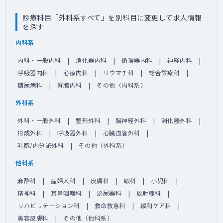
診療科目「外科系すべて」を別科目に変更して求人情報
を探す
内科系
内科・一般内科
消化器内科
循環器内科
神経内科
呼吸器内科
心療内科
リウマチ科
総合診療科
糖尿病科
腎臓内科
その他（内科系）
外科系
外科・一般外科
整形外科
脳神経外科
消化器外科
形成外科
呼吸器外科
心臓血管外科
乳腺/内分泌外科
その他（外科系）
他科系
麻酔科
産婦人科
皮膚科
眼科
小児科
精神科
耳鼻咽喉科
泌尿器科
放射線科
リハビリテーション科
救命救急科
緩和ケア科
美容皮膚科
その他（他科系）