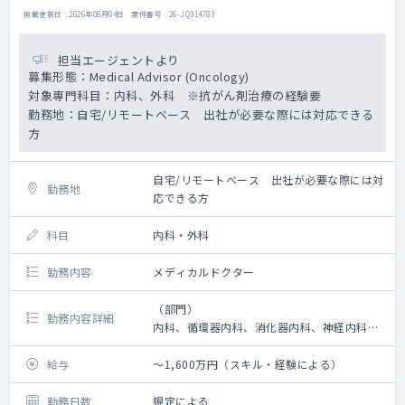
掲載更新日 : 2026年08月04日 案件番号 : 26-JQ314783
担当エージェントより
募集形態：Medical Advisor (Oncology)
対象専門科目：内科、外科 ※抗がん剤治療の経験要
勤務地：自宅/リモートベース 出社が必要な際には対応できる
方
自宅/リモートベース 出社が必要な際には対
勤務地
応できる方
科目
内科・外科
勤務内容
メディカルドクター
（部門）
勤務内容詳細
内科、循環器内科、消化器内科、神経内科、
総合診療科、一般外科、胸部外科、乳腺外
科、免疫アレルギー、産婦人科、精神科など
給与
～1,600万円（スキル・経験による）
の専門分野を有して いるドクターが在籍して
います。 さらに各種がん医療に精通した医師
勤務日数
規定による