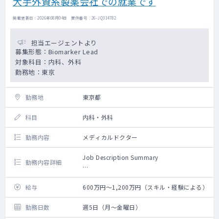
大手外資系製薬会社での就業です
collaborative relationships with medical
affairs functions including other
掲載更新日 : 2026年08月04日 案件番号 : 26-JQ314782
departments within EOR, global evidence
generation functions, medical business
担当エージェントより
partners, local R&D, other marketing
募集形態：Biomarker Lead
teams Track companies, brand and
対象科目：内科、外科
medical strategies to develop
勤務地：東京
AstraZeneca’s HEOR approach to meet the
evidence needs, and, in collaboration with
other departments within EOR, especially
勤務地
東京都
DS team, develop the approach and
strategy for the use of real-world data
科目
内科・外科
(RWD) to address those needs Monitor the
evolving Medical Affairs landscape,
勤務内容
メディカルドクター
anticipate change, and incorporate
forward-looking approaches into planning
Job Description Summary
and execution of HEOR/RWD studies
勤務内容詳細
As a Biomarker Lead in Translational
→備考欄に続く
Medicine Japan, you will shape and drive
給与
600万円～1,200万円（スキル・経験による）
biomarker strategies across early to late-
stage clinical development programs. You
勤務日数
週5日（月～金曜日）
will play a critical role in bridging