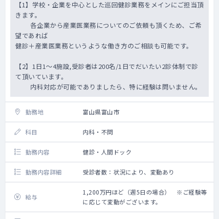
【1】学校・企業を中心とした巡回健診業務をメインにご担当頂
です。
きます。
医療データ事業のチームはBizDev/PM、
各企業から産業医業務についてのご依頼も頂くため、ご希
DA(DataAnalytics)の２体制を取っており、
望であれば
MDはそれぞれに対して専門知識・経験を得意
健診＋産業医業務というような働き方のご相談も可能です。
領域を活かして携わります。
各案件にそれぞれの担当がアサインされます
【2】1日1～4施設,受診者は200名/1日でだいたい2診体制で診
が、MDには具体的には以下のような業務をお
て頂いています。
任せします。
内科対応が可能でありましたら、特に経験は問いません。
・製薬企業の考えるニーズに応じたリサーチ
クエスチョンの考案、研究計画・解析計画の
作成
勤務地
富山県富山市
・医学的視点でのデータ抽出業務の支援（デ
ータ取得範囲の規定、カルテ等の平文からの
科目
内科・不問
データ取得方法の検討、取得済データのレビ
ュー、解析手法に関する検討や実施など）
勤務内容
健診・人間ドック
・解析結果の考察
・当社リサーチチームと協力しての論文化
勤務内容詳細
受診者数：状況により、変動あり
・クライアントへの提案業務のサポート
など
1,200万円ほど（週5日の場合） ※ご経験等
給与
に応じて変動がございます。
リサーチチームHP：
https://txpmedical.jp/service/research