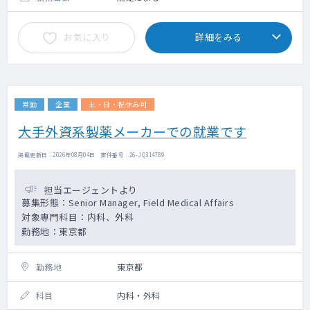
が多いことも特徴です。
お気に入り
詳細をみる
業務内容
メディカルモニタリング：日本に割り当てら
れたプロジェクトのメディカルアドバイザー
として以下の役割を担う
常勤
企業
土・日・祝休み可
・プロトコルの明確化、組入れ基準の決定、
患者さんの安全性・適格性の問題を含むプロ
大手外資系製薬メーカーでの就業です
トコル関連の問題について、プロジェクトメ
ンバーや治験実施医療機関に対し医学的アド
掲載更新日 : 2026年08月04日 案件番号 : 26-JQ314789
バイスを行う
・プロトコル、治験薬概要書、症例報告書の
担当エージェントより
医学的レビューを行う
募集形態：Senior Manager, Field Medical Affairs
・プロジェクトチームに対し、疾患領域や適
対象専門科目：内科、外科
応症に関するトレーニングを提供する
勤務地：東京都
・インヴェスティゲーター・ミーティングに
参加する
・有害事象のレビューを行う
勤務地
東京都
・ファーマコビジランス部門と協力して、重
篤な有害事象のレビューを行う
科目
内科・外科
・ファーマコビジランス部門と協力し、また