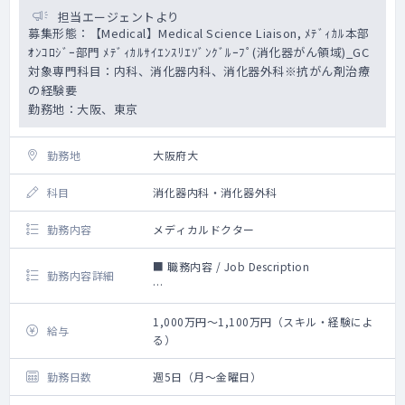
担当エージェントより
募集形態：【Medical】Medical Science Liaison, ﾒﾃﾞｨｶﾙ本部
ｵﾝｺﾛｼﾞｰ部門 ﾒﾃﾞｨｶﾙｻｲｴﾝｽﾘｴｿﾞﾝｸﾞﾙｰﾌﾟ(消化器がん領域)_GC
対象専門科目：内科、消化器内科、消化器外科※抗がん剤治療
の経験要
勤務地：大阪、東京
勤務地
大阪府大
科目
消化器内科・消化器外科
勤務内容
メディカルドクター
■ 職務内容 / Job Description
勤務内容詳細
オンコロジー領域のScientific expertとして顧
客の1次対応窓口として関係構築をおこない、
1,000万円～1,100万円（スキル・経験によ
給与
メディカル活動をけん引する。
る）
本領域における製品を担当し、新製品の上市
前準備、上市後の製品価値の最大化に向け疾
勤務日数
週5日（月～金曜日）
患・製品啓発のための活動をおこなう。