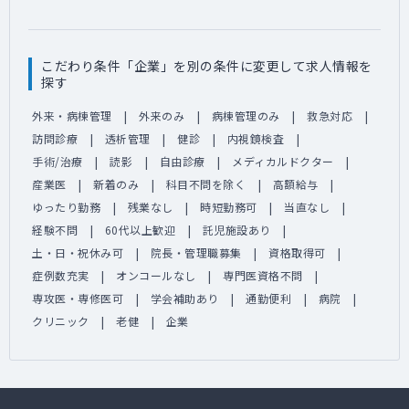
こだわり条件「企業」を別の条件に変更して求人情報を
探す
外来・病棟管理
外来のみ
病棟管理のみ
救急対応
訪問診療
透析管理
健診
内視鏡検査
手術/治療
読影
自由診療
メディカルドクター
産業医
新着のみ
科目不問を除く
高額給与
ゆったり勤務
残業なし
時短勤務可
当直なし
経験不問
60代以上歓迎
託児施設あり
土・日・祝休み可
院長・管理職募集
資格取得可
症例数充実
オンコールなし
専門医資格不問
専攻医・専修医可
学会補助あり
通勤便利
病院
クリニック
老健
企業