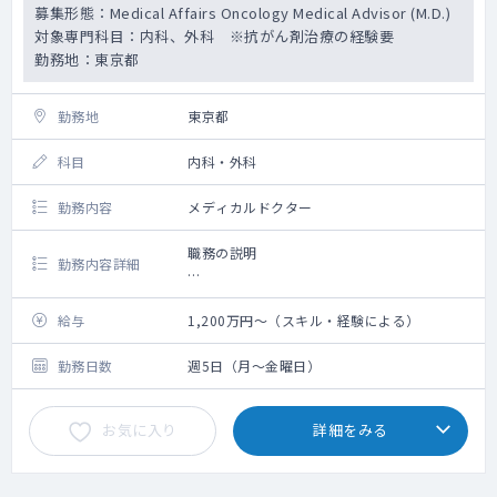
募集形態：Medical Affairs Oncology Medical Advisor (M.D.)
Perform disease management and
対象専門科目：内科、外科 ※抗がん剤治療の経験要
therapeutic area education for
勤務地：東京都
practitioners, payers, and researchers.
Attend medical conferences to gather and
report scientific, clinical, and competitive
勤務地
東京都
intelligence.
Collaborate with investigators and internal
科目
内科・外科
medical affairs teams to support
investigator-initiated studies (IIS).
勤務内容
メディカルドクター
Assist in the development and
communication of clinical data through
職務の説明
abstracts, posters, presentations, and
勤務内容詳細
manuscripts.
必要な知識・スキルおよびコンピテンシー
Support site initiation and enrollment
1. エグゼクティブディレクターの指導／監督
給与
1,200万円～（スキル・経験による）
activities for clinical trials.
の元、研究のデザイン、立案、実行する能力
Ensure adherence to company policies,
(Medical Research Design & Execution)
勤務日数
週5日（月～金曜日）
procedures, and compliance standards.
2. 治療領域および疾患環境の理解力 (Disease
Area & Product Knowledge)
This Role May Be For You If:
お気に入り
詳細をみる
3. チーム間の協力を促進する能力(Foster
You are passionate about oncology and
collaboration)
have deep knowledge in lung cancer, solid
4. 科学的専門知識によりサイエンティフィッ
tumors, or hematology oncology.
クリーダーとpeer-to peerな関係を築く能力