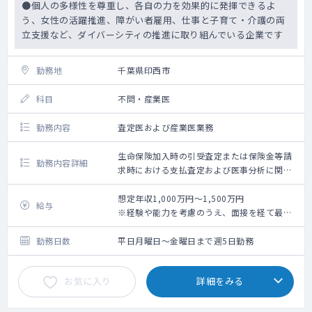
●個人の多様性を尊重し、各自の力を効果的に発揮できるよ
う、女性の活躍推進、障がい者雇用、仕事と子育て・介護の両
立支援など、ダイバーシティの推進に取り組んでいる企業です
勤務地
千葉県印西市
科目
不問・産業医
勤務内容
査定医および産業医業務
生命保険加入時の引受査定または保険金等請
勤務内容詳細
求時における支払査定および医事分析に関す
る業務かつ従業員に対する産業医業務
想定年収1,000万円～1,500万円
給与
※経験や能力を考慮のうえ、面接を経て最終
決定させていただきます
勤務日数
平日月曜日～金曜日まで週5日勤務
お気に入り
詳細をみる