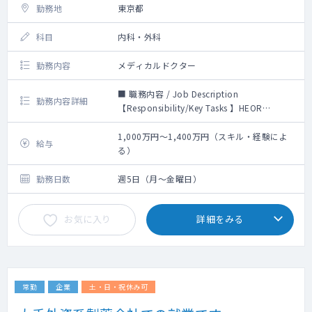
勤務地
東京都
科目
内科・外科
勤務内容
メディカルドクター
■ 職務内容 / Job Description
勤務内容詳細
【Responsibility/Key Tasks 】HEOR
director is a leadership member of
Evidence and Observational Research
1,000万円～1,400万円（スキル・経験によ
給与
(EOR) and leading HEOR team as a head
る）
of HEOR.
勤務日数
週5日（月～金曜日）
Accountabilities Establish HEOR
organization and ensure the sufficient
お気に入り
詳細をみる
HEOR study management capabilities and
capacity of the team members Hold the
ownership of the delivery of HEOR
studies/projects, and accountable for the
feasibility, progress, financial expense and
常勤
企業
土・日・祝休み可
the quality of the delivered evidence as per
the agreed standards Establish