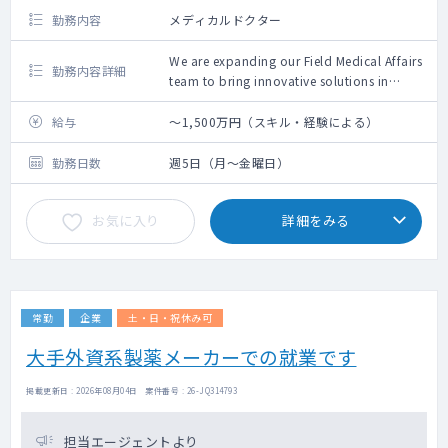
はその代理として、累積/類似症例の分析をサ
勤務内容
メディカルドクター
ポートする
・有害事象コーディングの医学的レビューを
We are expanding our Field Medical Affairs
行う
勤務内容詳細
team to bring innovative solutions in
・総括報告書とナラティブのレビューを行う
oncology and hematology oncology to
・キックオフミーティング、チームミーティ
the forefront. As a Senior Manager, Field
給与
～1,500万円（スキル・経験による）
ング、クライアントミーティングに参加する
Medical Affairs, you will play a pivotal role
・就業時間以外にプロトコル関連する緊急問
in advancing scientific exchange,
勤務日数
週5日（月～金曜日）
題が生じた場合は所定のルールに従ってタイ
collaborating with therapeutic area
ムリーに対応する
experts, and supporting clinical
お気に入り
詳細をみる
development initiatives. Join us in shaping
the future of healthcare while contributing
to meaningful, impactful work in a
dynamic and collaborative environment.
常勤
企業
土・日・祝休み可
A Typical Day:
As part of your role, you will:
大手外資系製薬メーカーでの就業です
Identify and maintain relationships with
medical and therapeutic area experts,
掲載更新日 : 2026年08月04日 案件番号 : 26-JQ314793
investigators, and other stakeholders.
Respond to scientific and clinical inquiries
担当エージェントより
in compliance with industry regulations.