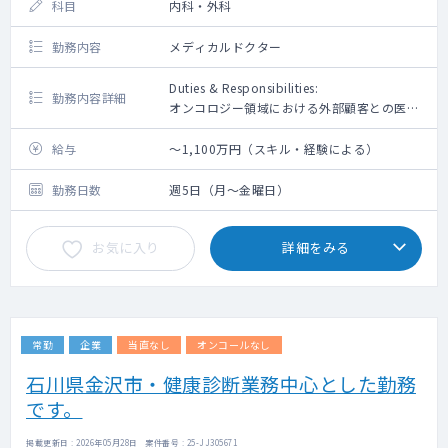
科目
内科・外科
日本における臨床/非臨床試験医師主導型研究
（IIR）プログラムなどのエビデンスジェネレ
勤務内容
メディカルドクター
ーション活動の最適化に貢献する。
MSLチームリーダーおよびMedical
Duties & Responsibilities:
Lead（ML）の指示に従い、ブランド戦略に沿
勤務内容詳細
オンコロジー領域における外部顧客との医学
った医療活動（アドバイザリーボード、専門
的・科学的エンゲージメント活動を通じ，製
家会議、医療教育、メディカルカンファレン
品価値・患者アウトカムの最大化に貢献しま
給与
～1,100万円（スキル・経験による）
ス（MC）、メディカルアフェアーズインフォ
す。開発後期から疾患領域の専門家の先生方
メーションブース（MIB）、トレーニング活
から，上市後の適正使用推進に役立てる
勤務日数
動など）の企画および実施する。
週5日（月～金曜日）
insightを得るScientific Interview / Scientific
Exchange 活動を行います。また，特定の医
お気に入り
詳細をみる
師とのコミュニケーション，アドバイザリー
ボード会議，公表論文等から，自発的かつ継
続的にプロダクトのアンメットメディカルニ
ーズを探求する姿勢が求められます。得られ
たinsightを集約し，外部ステークホルダーと
常勤
企業
当直なし
オンコールなし
の協働を通じて，長期的な視点でメディカル
活動・プロジェクト計画を立案できる人材を
石川県金沢市・健康診断業務中心とした勤務
求めています。
です。
Basic Purpose of the job:
1 担当疾患領域におけるGBP (Global Brand
掲載更新日 : 2026年05月28日 案件番号 : 25-JJ305671
Plan)/ICP (Integrated Customer Plan)に基