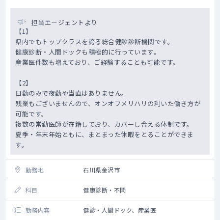
づく科学的な課題をScientific Exchangeを通
して解決し製品価値の最大化に貢献する。
担当エージェントより
2 担当疾患領域におけるExternal Expert
【1】
(EE)/その他医療関係者からの研究サポートや
県内でもトップクラスを誇る総合健診診断機関です。
医学的・科学的ニーズを満たすための情報を
健康診断・人間ドックも積極的に行っています。
社内外のステークホルダーに提供する。
産業医件数も増えており、ご経験することも可能です。
Accountabilities:
1 GBP/ICP に基づく活動計画の立案 To build
【2】
activity plan based on GBP/ICP
日勤のみで夜勤や当直はありません。
・担当疾患領域におけるEEを特定し，適切に
残業もございませんので、オンオフメリハリの利いた働き方が
改訂する。
可能です。
・担当疾患領域におけるGBP/ICP に基づく適
複数の常勤医師が在籍しており、カバーし合える体制です。
切なEE engagement plan を策定する。
夏季・年末年始ともに、まとまった休暇をとることができま
2 GBP/ICP と一貫したEE engagement plan
す。
の実行及びその記録
・EE から担当製品に関するサイエンティフィ
ックインサイトを得るために，Scientific
勤務地
石川県金沢市
Interview / Scientific Exchange を実施す
る。また，そのための適切なコンテンツを作
科目
健康診断・不問
成する。学会等からの最新情報も含め得られ
たサイエンティフィックインサイトは戦略や
勤務内容
健診・人間ドック、産業医
アクションプランの策定のために関連部門と