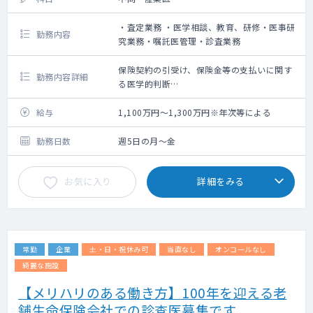
・査定業務 ・医学相談、教育、研修・医事研
勤務内容
究業務・嘱託医管理・診査業務
保険契約の引受け、保険金等の支払いに関す
勤務内容詳細
る医学的判断
生命保険に関わる医学的な調査、分析
職員に対する医学的教育、研修、産業医業務
給与
1,100万円～1,300万円※年次等による
（入社後資格取得でも相談余地あり）
勤務日数
週5日の月～金
お気に入り
詳細をみる
常勤
企業
土・日・祝休み可
当直なし
オンコールなし
綺麗な施設
【メリハリのある働き方】100年を迎える老
舗生命保険会社での診査医募集です