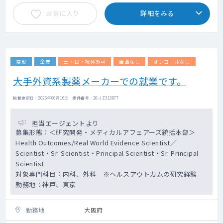
主な仕事内容として、
お気に入り
詳細をみる
・外部顧客（Key External Expert, KEE）との
関係構築
・最新の医学・医科学情報をもとにKEEとデ
ィスカッションをおこない、担当領域におけ
るUnmet medical needs・インサイトの収集
常勤
企業
土・日・祝休み可
当直なし
オンコールなし
と分析
・担当領域における、エビデンスに基づいた
大手外資系製薬メーカーでの就業です。
疾患・病態・製品価値に関する説明
・上市前製品（未承認薬、承認薬の用法・用
掲載更新日 : 2026年06月16日 案件番号 : 26-JZ313677
量適応外を含む）の質問に対し、科学的中立
な立場からエビデンスに基づいたリアクティ
担当エージェントより
ブな情報提供
募集形態：＜研究開発・メディカルアフェアーズ統括本部＞
・科学的に中立な立場で実施するScientific
Health Outcomes/Real World Evidence Scientist／
Exchange Meeting （SEM）の企画・運営
Scientist・Sr. Scientist・Principal Scientist・Sr. Principal
・メディカルが主催するイベントの実施支援
（Advisary board meeting, medical booth
Scientist
活動など）
対象専門科目：内科、外科 ※ヘルスアウトカムの研究経験
・医師主導型研究のコンサルティング
勤務地：神戸、東京
・学術発表、論文作成に関するメディカルコ
ンサルテーション
勤務地
大阪府