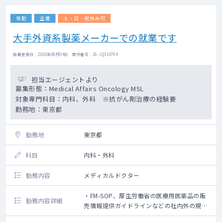
You thrive in a collaborative, matrix
(External Customer Engagement)
organization and enjoy building
常勤
企業
土・日・祝休み可
5. コアビジネスにおけるグローバルコミュニ
relationships in academic and clinical
ケーションに参加することのできる能力、グ
practice settings.
大手外資系製薬メーカーでの就業です
ローバル戦略を国内戦略にカスタマイズする
You have excellent communication skills
能力 (Working Across Boundaries)、適切な
and are fluent in both Japanese and
掲載更新日 : 2026年08月04日 案件番号 : 26-JQ314794
英語のスピーキング、ライティング力を要す
English.
る
You are experienced in immuno-oncology
担当エージェントより
6. 業界および地域（日本）のさまざまなコン
and clinical trials, and possess a strong
募集形態：Medical Affairs Oncology MSL
プライアンスルールおよびコードを理解し、
commitment to compliance.
対象専門科目：内科、外科 ※抗がん剤治療の経験要
コンプライアンスを遵守する
You are comfortable traveling 30–50% of
勤務地：東京都
7. 担当する疾患領域のチームをリードするリ
the time to engage with stakeholders and
ーダーシップ
attend conferences.
勤務地
東京都
科目
内科・外科
勤務内容
メディカルドクター
・FM-SOP、厚生労働省の医療用医薬品の販
勤務内容詳細
売情報提供ガイドラインなどの社内外の規制
に沿った、SL/KDMとのScientific Exchange