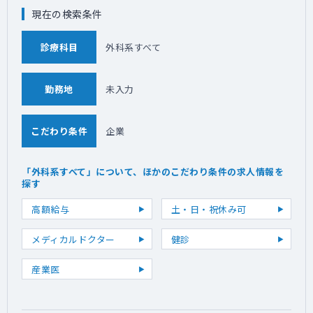
望に対応して適切なコンテンツを作成し，担
現在の検索条件
当する疾患領域内での承認を得た上で、適切
に情報提供を行う。
・要望に応じて，研究結果やデータスライド
診療科目
外科系すべて
を講演会演者や演者候補者に提供する。
・要望に応じて，スピーカートレーニングの
会合に参加し，科学的なコンテンツのトレー
勤務地
未入力
ニングを実施または質問に回答する。
5 MR トレーニング MR Training
・MR の知識レベルを向上するため，研修部
こだわり条件
企業
門からの要望に応じてMR トレーニングを実
施する。
6 行動規範・法令の順守
「外科系すべて」について、ほかのこだわり条件の求人情報を
探す
・法規制や業界ルール（プロモーションコー
ド，公正競争規約，個人情報，データ収集/保
高額給与
土・日・祝休み可
管など），関連SOP を理解し，遵守する。
・社員の自覚を持ち、社会規範、社内行動規
メディカルドクター
健診
範に則って行動する。
産業医