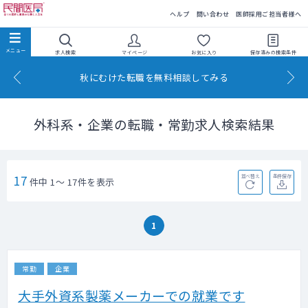
民間医局
ヘルプ
問い合わせ
医師採用ご担当者様へ
求人検索
マイページ
お気に入り
保存済みの
検索条件
秋にむけた転職を無料相談してみる
外科系・企業の転職・常勤求人検索結果
17
並べ替え
条件保存
件中 1～ 17件を表示
1
常勤
企業
大手外資系製薬メーカーでの就業です