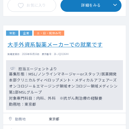
products, is scientifically robust and
お気に入り
詳細をみる
い熱意を持っている方、臨床開発/非臨床研究
feasible, and meet relevant quality
などの業務経験が無くてもチャレンジ意欲の
standards.
ある方をお待ちしております。
Applies technical expertise appropriate for
the role (e.g., scope or depth in statistical
職務内容
analysis, economic modeling, clinical
常勤
企業
土・日・祝休み可
MSLとして、オンコロジー（がん）領域を担
trials, PFO development, observational/
当する。
epidemiologic research methodologies)
大手外資系製薬メーカーでの就業です
メディカルダイレクター（MD）やEvidence
within a therapeutic area.
Generation Team、Outcomes Research
Ensure sustainable delivery of planned
掲載更新日 : 2026年06月16日 案件番号 : 26-JQ313644
Team、MSLなどで構成されるメディカルチー
evidence in a timely manner.
ム及び部門横断型チーム（Cross-Functional
→備考に続く
担当エージェントより
Team: CFT）のメンバーとなり、メディカル
募集形態：MSL/ノンラインマネージャーorスタッフ/医薬開発
チームやCFTで決定された方針・計画に沿っ
本部クリニカルディベロップメント・メディカルアフェアーズ
て、チームの活動を行う。
オンコロジー＆エマージング領域オンコロジー領域メディシン
ブランド戦略およびエンゲージメントプラン
に基づく活動の実施。
第1部MSLグループ
KOLからのメディカルインサイトを収集しメ
対象専門科目：内科、外科 ※抗がん剤治療の経験要
ディカルプランへ反映させるべく社内関係者
勤務地：東京都
への情報共有を行う。
各チームと連携し、アウトカムリサーチ
勤務地
東京都
（HEOR）や共同研究活動を実施し、データ
ジェネレーション活動に貢献する。