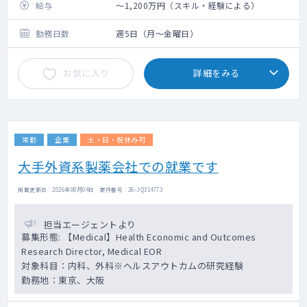
・SL/KDMの依頼に応じた、最新科学情報、
給与
～1,200万円（スキル・経験による）
MISP等に関わる情報提供
・Field Engagement Planに基づく
勤務日数
週5日（月～金曜日）
Individual Planの作成・実行
・Scientific Exchangeを介したUnmet
お気に入り
詳細をみる
Medical Needs、Data Gap等のInsight収集
・担当疾患領域に関わる論文、学会等の最新
情報収集
・SL Listの構築および更新
・最新情報（Insight、論文情報、学会情報）
常勤
企業
土・日・祝休み可
の社内関連部署との共有
・アドバイザリーボード、Medical
大手外資系製薬会社での就業です
Education等メディカルイベントのサポート
掲載更新日 : 2026年08月04日 案件番号 : 26-JQ314773
担当エージェントより
募集形態: 【Medical】Health Economic and Outcomes
Research Director, Medical EOR
対象科目：内科、外科※ヘルスアウトカムの研究経験
勤務地：東京、大阪