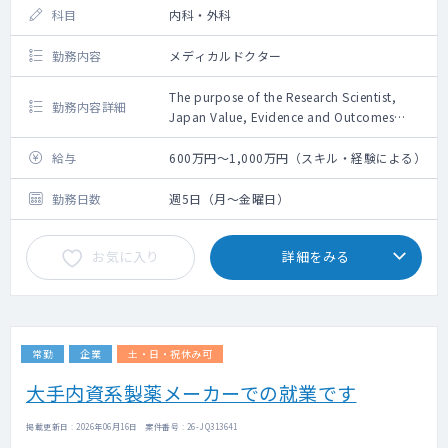
科目
内科・外科
勤務内容
メディカルドクター
The purpose of the Research Scientist,
勤務内容詳細
Japan Value, Evidence and Outcomes
(Japan VEO) is to deliver valuable evidence
that addresses health outcomes issues,
給与
600万円～1,000万円（スキル・経験による）
maximizes product value in portfolio, and
contributes to improvement of people’s
勤務日数
週5日（月～金曜日）
health by demonstrating scientific
leadership in evidence strategy
お気に入り
詳細をみる
development, planning, HEOR/RWE study
development and execution.
Primary Responsibilities:
Strategy
Develops and oversees local HEOR/RWE
常勤
企業
土・日・祝休み可
strategy for compounds in the portfolio in
Japan in the relevant therapeutic area(s)
大手内資系製薬メーカーでの就業です
that is aligned with local product strategy
and global/regional HEOR/RWE strategy.
掲載更新日 : 2026年06月16日 案件番号 : 26-JQ313641
Drives sustained integration of HEOR/RWE