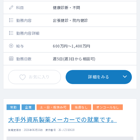
科目
健康診断・不問
勤務内容
出張健診・院内健診
勤務内容詳細
給与
600万円～1,400万円
勤務日数
週5日(週3日から相談可)
お気に入り
詳細をみる
常勤
企業
土・日・祝休み可
当直なし
オンコールなし
大手外資系製薬メーカーでの就業です。
掲載更新日 : 2026年06月16日 案件番号 : 26-JZ310618