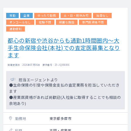
常勤
企業
ゆったり勤務
土・日・祝休み可
当直なし
オンコールなし
経験不問
綺麗な施設
専門医資格不問
通勤便利
都心の新宿や渋谷からも通勤1時間圏内～大
手生命保険会社(本社)での査定医募集となり
ます
掲載更新日 : 2026年07月06日 案件番号 : 25-JQ306006
担当エージェントより
●生命保険の引受や保険金支払の査定業務を担当していただき
ます
●産業医資格があれば尚歓迎(入社後に取得することでも相談の
余地あり)
勤務地
東京都多摩市
科目
不問・産業医