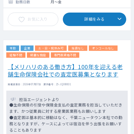
勤務日数
月～金
■チームメンバー
メンバーの一部をご紹介します。
・臨床医を15年以上経験した後、製薬企業の
お気に入り
詳細をみる
メディカル部門でRWD活用を進めた
BizDev/PM
・臨床経験10年、原著論文100本以上の執筆
経験のあるMPHホルダーの医師
・臨床経験豊富な救急専門医・内科専門医・
常勤
企業
土・日・祝休み可
当直なし
オンコールなし
がん診療専門医（兼業、専業含む）が複数名
経験不問
綺麗な施設
専門医資格不問
・複数のCROで臨床開発や製造販売後、
RWD、DM、PVの複数プロジェクトのリード
【メリハリのある働き方】100年を迎える老
経験者
舗生命保険会社での査定医募集となります
・アカデミアやCROでの臨床研究の豊富なプ
ロジェクトマネジメント経験者
掲載更新日 : 2026年07月07日 案件番号 : 25-JQ308831
・コンサルティングファームを経て医療デー
タ解析のベンチャー企業経験者
担当エージェントより
●生命保険の引受や保険金支払の査定業務を担当していただき
ます、かつ従業員に対する産業医業務もお願いします
●査定医は基本的に移動はなく、千葉ニュータウン本社での勤
務となりますが、ケースによっては宿泊を伴う出張をお願いす
ることもあります