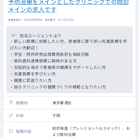
予防治療をメインとしたクリニックでの問診
メインの求人です
掲載更新日 : 2026年08月06日 案件番号 : 26-JQ313659
担当エージェントより
・新しい医療に挑戦したい方、患者様に寄り添い先進医療を学
びたい方歓迎！
・学会・院外研修出席費用負担も相談可能
・医科歯科連携医療に興味のある方
・包括的な視点で患者様の健康をサポートしたい方
・先進医療を学びたい方
・健康に若返りたい方
・自らクリニックの健康づくりの模範となりたい方
勤務地
東京都港区
科目
不問
初診検査（プレシジョンヘルスドック）、お
勤務内容
よび医科治療