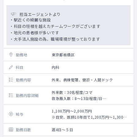
担当エージェントより
・駅近くの綺麗な施設
・科目の垣根を越えたチームワークがございます
・地元の患者様が多いです
・大手法人施設の為、職場環境が整っております
勤務地
東京都板橋区
科目
内科
勤務内容
外来、病棟管理、健診・人間ドック
外来数：30名程度/コマ
勤務内容詳細
救急搬入数：8～13台程度/日
診療：
外来（一般内科含）、病棟管理（一般内科
1,100万円～2,000万円
給与
含）、検査、化学療法、輸血、区民健診等
※目安、医師10年目で1,200万円～1,300万
その他：院内行事、委員会、会務等の参加・
円
活動、法人グループの活動等
勤務日数
週4日～５日