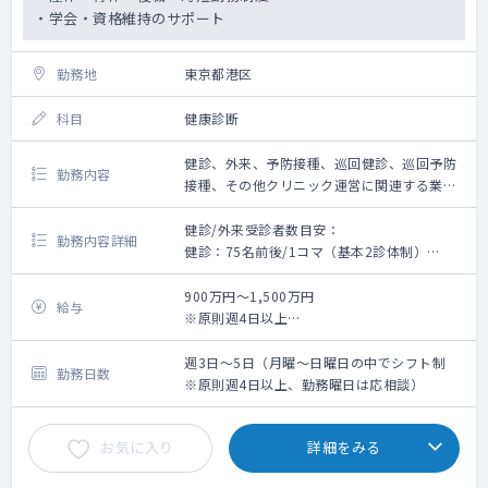
・学会・資格維持のサポート
勤務地
東京都港区
科目
健康診断
健診、外来、予防接種、巡回健診、巡回予防
勤務内容
接種、その他クリニック運営に関連する業務
（上記に付随する業務を含む）
健診/外来受診者数目安：
勤務内容詳細
健診：75名前後/1コマ（基本2診体制）
外来：30〜40名/1コマ （基本2診体制）
※お願いする件数は、健診：35～40名前後/1
900万円～1,500万円
給与
コマ、外来：15〜20名/1コマが目安となりま
※原則週4日以上
す。
週3日：900万円
・健診(健診の問診・聴打診・結果説明・画像
週4日：1,200万円
週3日～5日（月曜～日曜日の中でシフト制
勤務日数
読影など)
週5日：1,500万円
※原則週4日以上、勤務曜日は応相談）
・外来（内科外来・予防接種・およびコロナ
※週3日勤務の場合：27時間、週4日勤務の場
ウイルス関連の検査の事前問診と結果説明な
合：36時間、週5日勤務の場合：45時間の固
お気に入り
詳細をみる
ど）
定勤務超過手当を含む
・予防接種
※年次給は医師免許取得6年目以降より支給