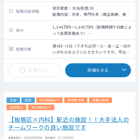
受診者数：30名程度/日
勤務内容詳細
勤務内容：外来、専門外来（再生医療、美容
皮膚科、総合診療科）
問診業務、簡単な脂肪採取・皮下組織採取
1,344万円～1,680万円（勤務時間や日数によ
給与
（研修制度有）
って金額変動あり）
※稀に、点滴や採血を依頼する可能性があり
※前年度年収考慮有
ます（看護師不在時）
週4日：1,344万円～
週4日～5日（できれば月・火・金・土・日の
勤務日数
※美容外科施術は無いので、未経験の先生で
週5日：1,680万円～
いずれかお入りいただきたいですが、平日の
も安心です
み4日や5日も検討いたします）
お気に入り
詳細をみる
外来数：10～15名/日（自費診療）
発熱外来：なし
カルテ：エムスリーデジカル
医師医師：１診体制(曜日によっては２診体制
の可能性あり)
常勤
病院
託児施設あり
症例数充実
綺麗な施設
主な年齢層：幅広い層の患者様にご縁をいた
だいておりますが、富裕層の方がメインにな
通勤便利
学会補助あり
ります
【板橋区×内科】駅近の施設！！大手法人の
チームワークの良い施設です
掲載更新日 : 2026年08月06日 案件番号 : 25-JQ309416