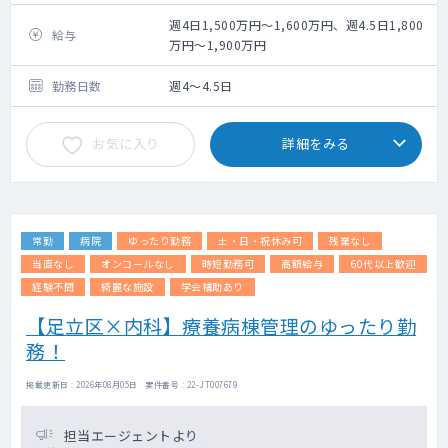
早番・遅番：
どちらかを週1回対応いただく形となります
週4日1,500万円～1,600万円、週4.5日1,800
給与
早番・遅番の時間分を当日または同じ週の出
万円～1,900万円
勤日に早上がりするか
早遅番の分の手当を支給 1回15,000円
勤務日数
週4～4.5日
早番：7:00～8:30
遅番：17:30～19:00
お気に入り
詳細をみる
常勤医師：9名体制（障碍者病棟担当4名、療
養病棟担当4名 ※院長は外来を対応）
カルテ：電子カルテ
常勤
病院
ゆったり勤務
土・日・祝休み可
残業なし
当直なし
オンコールなし
時短勤務可
高額給与
60代以上歓迎
経験不問
綺麗な施設
学会補助あり
【足立区×内科】療養病棟管理のゆったり勤
務！
掲載更新日 : 2026年08月05日 案件番号 : 22-JT007679
担当エージェントより