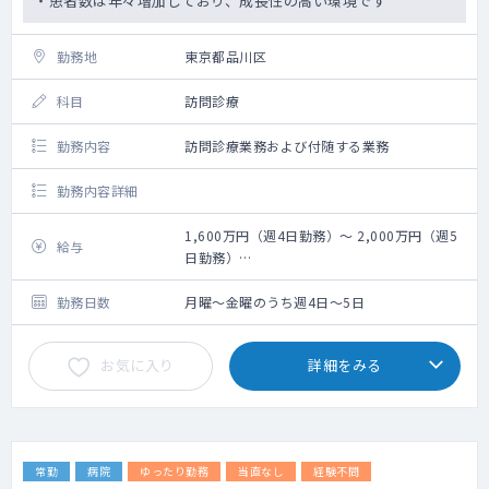
・患者数は年々増加しており、成長性の高い環境です
勤務地
東京都品川区
科目
訪問診療
勤務内容
訪問診療業務および付随する業務
勤務内容詳細
1,600万円（週4日勤務）～ 2,000万円（週5
給与
日勤務）
※オンコール待機週1日程度を含む
勤務日数
月曜～金曜のうち週4日～5日
お気に入り
詳細をみる
常勤
病院
ゆったり勤務
当直なし
経験不問