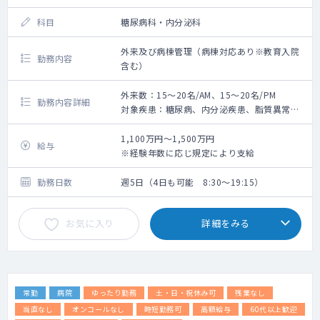
膝靭帯損傷（前十字靭帯、後十字靭帯、内側
科目
糖尿病科・内分泌科
側副靭帯）、半月板損傷、外傷性および反復
性膝蓋骨脱臼、滑膜ひだ障害、スポーツによ
外来及び病棟管理（病棟対応あり※教育入院
る外傷性骨折と疲労骨折（各部位）、下腿コ
勤務内容
含む）
ンパートメント症候群、足関節外側靭帯損
傷、
外来数：15～20名/AM、15～20名/PM
足関節脱臼骨折、足関節前後方インピンジメ
勤務内容詳細
対象疾患：糖尿病、内分泌疾患、脂質異常症
ント症候群、三角骨症候群、Jones骨折（第5
病棟管理：7名程度
中足骨疲労骨折）などスポーツ全般の障害、
1,100万円～1,500万円
外傷など
給与
※経験年数に応じ規定により支給
＜検査＞
勤務日数
通常整形外科的検査のほか、ストレス X線撮
週5日（4日も可能 8:30～19:15）
影、障害では超音波エコー、Cybexによる下
肢筋力測定、膝靭帯弛緩性測定を実施
お気に入り
詳細をみる
常勤
病院
ゆったり勤務
土・日・祝休み可
残業なし
当直なし
オンコールなし
時短勤務可
高額給与
60代以上歓迎