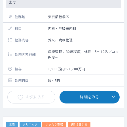
ます
勤務地
東京都板橋区
科目
内科・呼吸器内科
勤務内容
外来、病棟管理
病棟管理：30床程度、外来：5～10名／コマ
勤務内容詳細
程度
・病棟管理：30～40床程度／名程（療養病
棟・主治医制）
給与
1,500万円～1,700万円
・外来：5名程度／コマ（2～3コマ／週）
・当直オンコールなし（夜間の急変は当直医
勤務日数
週4.5日
が看取り対応いたします）
・入院時にDNR対応を患者家族と確認のう
お気に入り
詳細をみる
え、受け入れております
・電子カルテ（ソフトフェアサービス）
PACS／有
・必要手技：CV対応、人工呼吸器対応（35名
～40名程度）
常勤
クリニック
ゆったり勤務
週4.5日から