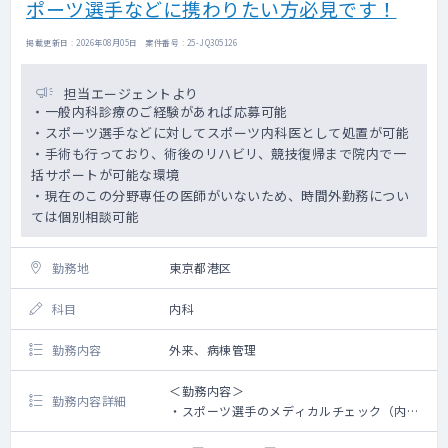
ポーツ選手などに携わりたい方必見です！
掲載更新日 : 2026年08月05日 案件番号 : 25-JQ305126
担当エージェントより
・一般内科診療のご経験があれば応募可能
・スポーツ選手などに対してスポーツ内科医として処置が可能
・手術も行っており、術後のリハビリ、競技復帰まで院内で一
括サポートが可能な環境
・現在のこの分野専任の医師がいないため、時間外勤務につい
ては個別相談可能
勤務地
東京都港区
科目
内科
勤務内容
外来、病棟管理
＜勤務内容＞
勤務内容詳細
・スポーツ選手のメディカルチェック（内科
系）の実施