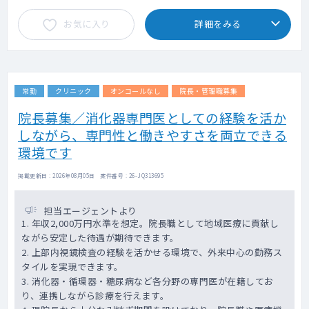
お気に入り
詳細をみる
常勤
クリニック
オンコールなし
院長・管理職募集
院長募集／消化器専門医としての経験を活か
しながら、専門性と働きやすさを両立できる
環境です
掲載更新日 : 2026年08月05日 案件番号 : 26-JQ313695
担当エージェントより
1. 年収2,000万円水準を想定。院長職として地域医療に貢献し
ながら安定した待遇が期待できます。
2. 上部内視鏡検査の経験を活かせる環境で、外来中心の勤務ス
タイルを実現できます。
3. 消化器・循環器・糖尿病など各分野の専門医が在籍してお
り、連携しながら診療を行えます。