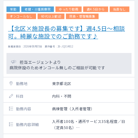
常勤
老健・介護医療院
ゆったり勤務
週4.5日から
当直なし
オンコールなし
60代以上歓迎
院長・管理職募集
【北区×施設長の募集です】週4.5日～相談
可。綺麗な施設でのご勤務です♪
掲載更新日 : 2026年08月05日 案件番号 : 26-JQ314812
担当エージェントより
病院併設のためオンコール無しのご相談が可能です
勤務地
東京都北区
科目
内科・不問
勤務内容
病棟管理（入所者管理）
入所者100名・通所サービス35名程度／日
勤務内容詳細
（定員50名）
入所者、通所サービスをご利用の方々の全身