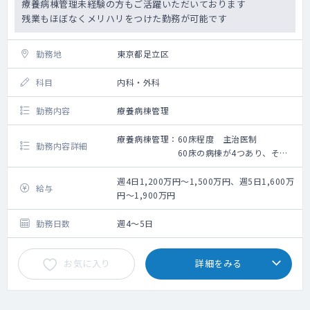
療養病棟管理未経験の方もご活躍いただいております
残業もほぼなくメリハリをつけた勤務が可能です
勤務地
東京都足立区
科目
内科・外科
勤務内容
療養病棟管理
療養病棟管理：60床程度 主治医制
勤務内容詳細
60床の病棟が4つあり、それ
らを常勤医5名で担当（現在は4名で対応）
遅番：週1回（8:30～18:30）
週4日1,200万円～1,500万円、週5日1,600万
給与
遅番で超過した1時間の勤務については
円～1,900万円
他の曜日で1時間早上がりし調整しておりま
す。
勤務日数
週4～5日
常勤医師：障碍者病棟担当4名、療養病棟担当
4名
お気に入り
詳細をみる
カルテ：電子カルテ