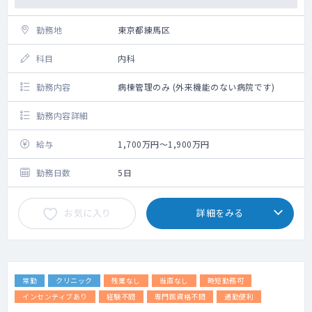
勤務地
東京都練馬区
科目
内科
勤務内容
病棟管理のみ (外来機能のない病院です)
勤務内容詳細
給与
1,700万円～1,900万円
勤務日数
5日
お気に入り
詳細をみる
常勤
クリニック
残業なし
当直なし
時短勤務可
インセンティブあり
経験不問
専門医資格不問
通勤便利