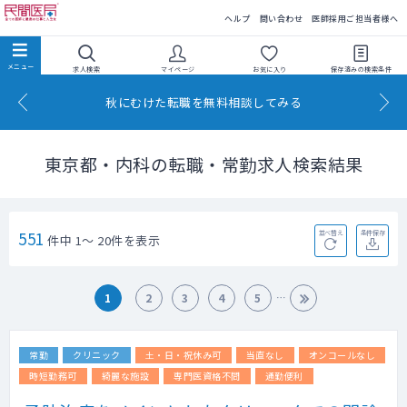
民間医局
ヘルプ
問い合わせ
医師採用ご担当者様へ
求人検索
マイページ
お気に入り
保存済みの
検索条件
秋にむけた転職を無料相談してみる
東京都・内科の転職・常勤求人検索結果
551
並べ替え
条件保存
件中 1～ 20件を表示
1
2
3
4
5
常勤
クリニック
土・日・祝休み可
当直なし
オンコールなし
時短勤務可
綺麗な施設
専門医資格不問
通勤便利