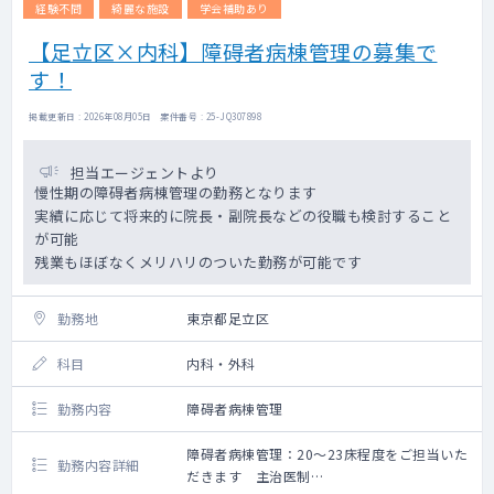
経験不問
綺麗な施設
学会補助あり
【足立区×内科】障碍者病棟管理の募集で
す！
掲載更新日 : 2026年08月05日 案件番号 : 25-JQ307898
担当エージェントより
慢性期の障碍者病棟管理の勤務となります
実績に応じて将来的に院長・副院長などの役職も検討すること
が可能
残業もほぼなくメリハリのついた勤務が可能です
勤務地
東京都足立区
科目
内科・外科
勤務内容
障碍者病棟管理
障碍者病棟管理：20～23床程度をご担当いた
勤務内容詳細
だきます 主治医制