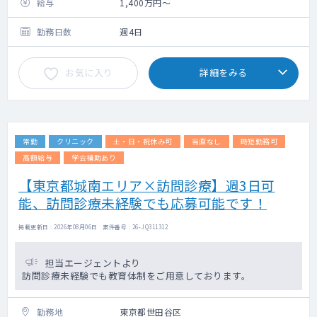
ります
給与
1,400万円～
勤務日数
週4日
お気に入り
詳細をみる
常勤
クリニック
土・日・祝休み可
当直なし
時短勤務可
高額給与
学会補助あり
【東京都城南エリア×訪問診療】週3日可
能、訪問診療未経験でも応募可能です！
掲載更新日 : 2026年08月06日 案件番号 : 26-JQ311312
担当エージェントより
訪問診療未経験でも教育体制をご用意しております。
勤務地
東京都世田谷区