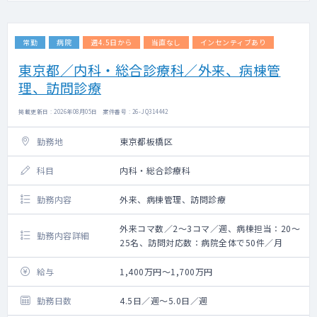
・巡回健診
・巡回予防接種
・その他クリニック運営に関連する業務（上
常勤
病院
週4.5日から
当直なし
インセンティブあり
記に付随する業務を含む）
・業務割合については相談の上決定いたしま
東京都／内科・総合診療科／外来、病棟管
す
理、訪問診療
【その他】
掲載更新日 : 2026年08月05日 案件番号 : 26-JQ314442
・勤務曜日：月～日（応相談、院毎に状況が
変わります）
勤務地
東京都板橋区
※事業拡大により別事業所での勤務可能性あ
り
科目
内科・総合診療科
勤務内容
外来、病棟管理、訪問診療
外来コマ数／2～3コマ／週、病棟担当：20～
勤務内容詳細
25名、訪問対応数：病院全体で50件／月
給与
1,400万円～1,700万円
勤務日数
4.5日／週～5.0日／週