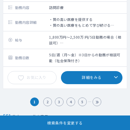
勤務内容
訪問診療
・質の高い医療を提供する
勤務内容詳細
・質の高い医療をもとめて学び続ける
・地域にはいっていく、地域とのチーム作り
・関連事業所への思いやりをもった行動
1,800万円～2,500万 円/5日勤務の場合（相
給与
・患者のQOL、QODや生活にも目を向けた医
談可）
療の介入
※ご経験等によりご相談の上決定いたします
・学会などで発信する
5日/週（月～金）※3日からの勤務が相談可
勤務日数
能（社会保険付き）
◆職務内容：訪問診療
◆訪問先：個人宅メイン
お気に入り
詳細をみる
◆訪問件数：個人宅 6～10件前後/日
◆診療時間目安 ：1件あたり平均15～30
分、居宅間移動：15分ほど
◆訪問体制：医師、看護師、運転手
◆日中オンコール：基本的には主治医制
1
2
3
4
5
551
件中 1～ 20件を表示
検索条件を変更する