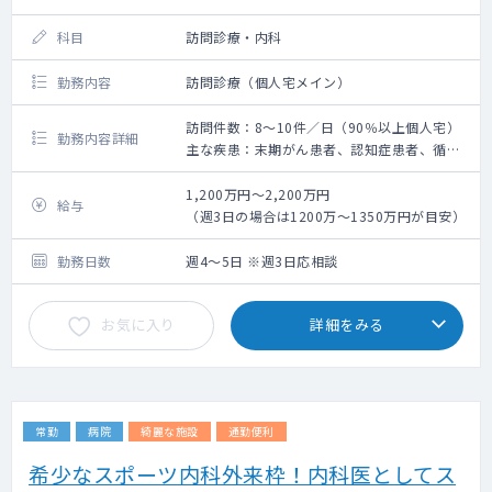
科目
訪問診療・内科
勤務内容
訪問診療（個人宅メイン）
訪問件数：8～10件／日（90％以上個人宅）
勤務内容詳細
主な疾患：末期がん患者、認知症患者、循環
器系疾患患者
1,200万円～2,200万円
給与
（週3日の場合は1200万～1350万円が目安）
勤務日数
週4～5日 ※週3日応相談
お気に入り
詳細をみる
常勤
病院
綺麗な施設
通勤便利
希少なスポーツ内科外来枠！内科医としてス