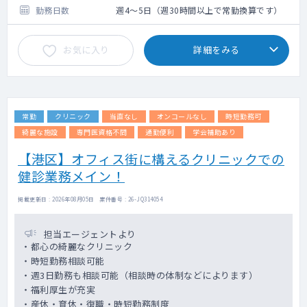
勤務日数
週4～5日（週30時間以上で常勤換算です）
お気に入り
詳細をみる
常勤
クリニック
当直なし
オンコールなし
時短勤務可
綺麗な施設
専門医資格不問
通勤便利
学会補助あり
【港区】オフィス街に構えるクリニックでの
健診業務メイン！
掲載更新日 : 2026年08月05日 案件番号 : 26-JQ314054
担当エージェントより
・都心の綺麗なクリニック
・時短勤務相談可能
・週3日勤務も相談可能（相談時の体制などによります）
・福利厚生が充実
・産休・育休・復職・時短勤務制度