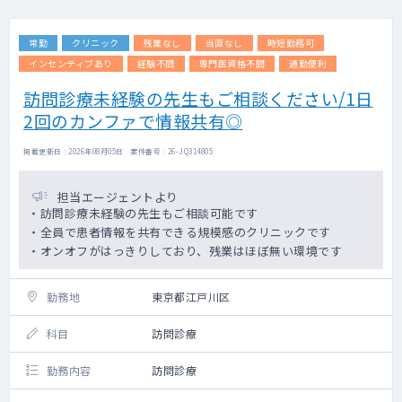
■内視鏡検査
常勤
クリニック
残業なし
当直なし
時短勤務可
・担当数：応相談
※現在、非常勤の内視鏡専門医が在籍してい
インセンティブあり
経験不問
専門医資格不問
通勤便利
るため、一般外来を中心としたご勤務を想定
訪問診療未経験の先生もご相談ください/1日
しております。
2回のカンファで情報共有◎
・メーカー：オリンパス
■各種検査
掲載更新日 : 2026年08月05日 案件番号 : 26-JQ314805
・心電図検査
・腹部超音波検査
担当エージェントより
・ピロリ菌検査
・訪問診療未経験の先生もご相談可能です
・その他、診療に付随する各種検査業務
・全員で患者情報を共有できる規模感のクリニックです
・オンオフがはっきりしており、残業はほぼ無い環境です
■その他
・将来的には企業健診や産業医業務にも携わ
勤務地
っていただく可能性があります（ご希望・ご
東京都江戸川区
経験を考慮のうえ相談）
科目
訪問診療
■カルテ
・電子カルテ導入済み
勤務内容
訪問診療