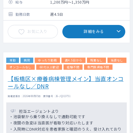
管理業務をお願いいたします
給与
1,200万円～1,350万円
勤務日数
週4.5日
お気に入り
詳細をみる
常勤
病院
ゆったり勤務
週4.5日から
残業なし
当直なし
オンコールなし
60代以上歓迎
経験不問
専門医資格不問
【板橋区×療養病棟管理メイン】当直オンコ
ールなし／DNR
掲載更新日 : 2026年08月05日 案件番号 : 26-JQ313751
担当エージェントより
・池袋駅から乗り換えなしで通勤可能です
・夜間の急変は当直医が看取り対応いたします
・入院時にDNR対応を患者家族と確認のうえ、受け入れており