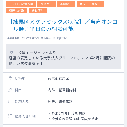
土・日・祝休み可
残業なし
当直なし
オンコールなし
綺麗な施設
通勤便利
【練馬区×ケアミックス病院】／当直オンコ
ール無／平日のみ相談可能
掲載更新日 : 2026年08月05日 案件番号 : 26-JQ313350
担当エージェントより
経営の安定している大手法人グループが、2025年4月に開院の
新しい医療機関です
勤務地
東京都練馬区
科目
内科・循環器内科
勤務内容
外来、病棟管理
・外来3コマ程度を想定
勤務内容詳細
・療養病棟管理30名程度を想定