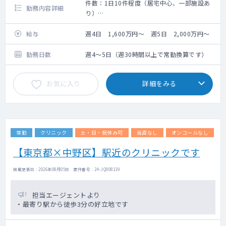
＜ポイント＞
件数：1日10件程度（居宅中心、一部施設あ
勤務内容詳細
外来診療を中心にご活躍いただきながら、内
り）
視鏡や健診、将来的な産業医業務など、多様
訪問診療をお願いいたします。
な経験を積むことができる環境です。
給与
週4日 1,600万円～ 週5日 2,000万円～
地域密着型の有床診療所として、患者様一人
ひとりに寄り添った医療を実践していただけ
勤務日数
週4～5日（週30時間以上で常勤換算です）
ます。
お気に入り
詳細をみる
常勤
クリニック
土・日・祝休み可
当直なし
オンコールなし
【東京都×中野区】駅近のクリニックです
掲載更新日 : 2026年08月05日 案件番号 : 24-JQ008139
担当エージェントより
・最寄り駅から徒歩3分の好立地です