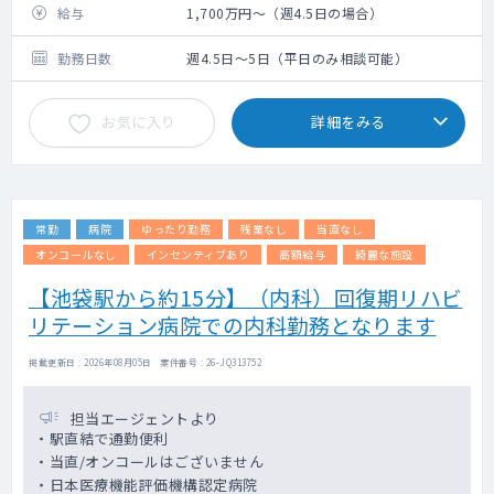
給与
1,700万円～（週4.5日の場合）
勤務日数
週4.5日～5日（平日のみ相談可能）
お気に入り
詳細をみる
常勤
病院
ゆったり勤務
残業なし
当直なし
オンコールなし
インセンティブあり
高額給与
綺麗な施設
【池袋駅から約15分】（内科）回復期リハビ
リテーション病院での内科勤務となります
掲載更新日 : 2026年08月05日 案件番号 : 26-JQ313752
担当エージェントより
・駅直結で通勤便利
・当直/オンコールはございません
・日本医療機能評価機構認定病院