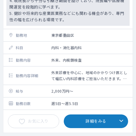
4. 現院長から十分な引継ぎ期間を設けており、院長職や医療機
関運営を段階的に学べます。
5. 健診や将来的な産業医業務などにも関わる機会があり、専門
性の幅を広げられる環境です。
勤務地
東京都墨田区
科目
内科・消化器内科
勤務内容
外来、内視鏡検査
外来診療を中心に、地域のかかりつけ医とし
勤務内容詳細
て幅広い内科診療をご担当いただきます。
あわせて、内視鏡検査や各種生理機能検査な
ど、先生のご経験・ご専門に応じた業務をお
給与
2,000万円～
願いいたします。
勤務日数
週5日～週5.5日
■外来診療
・担当コマ数：11コマ／週
お気に入り
詳細をみる
・主な疾患：一般内科、消化器疾患、生活習
慣病（高血圧・糖尿病・脂質異常症等）を中
心とした外来診療