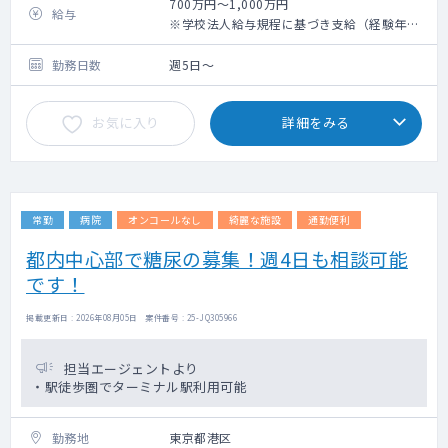
・スポーツ選手の内科疾患の診療
700万円～1,000万円
給与
・総合内科の外来及び入院担当（内科当直を
※学校法人給与規程に基づき支給（経験年数
含む）
加算あり）
・スポーツ内科としての外来は未稼働のた
【給与例】
勤務日数
週5日～
め、対応数は不明
例：卒後 5 年目 700 万円、卒後 10 年
・現状は外来のみを想定しておりますが、内
目 920 万円
お気に入り
詳細をみる
科的処方等で病棟を診ていただく場合がござ
います。
＜概要＞
競技種目ごとの特徴に合わせた治療を行って
常勤
病院
オンコールなし
綺麗な施設
通勤便利
おり、
障害・外傷予防のメディカルチェック・スポ
都内中心部で糖尿の募集！週4日も相談可能
ーツチーム帯同・障害や外傷の診断、治療、
です！
および治療からのスポーツ復帰へのアプロー
チなど、幅広い診療を行っています。
掲載更新日 : 2026年08月05日 案件番号 : 25-JQ305966
＜対象疾患＞
頸椎骨折、バーナー症候群、肩関節脱臼、
担当エージェントより
SLAP lesion（肩関節上方関節唇損傷）、投球
・駅徒歩圏でターミナル駅利用可能
肩、肩鎖関節脱臼、野球肘、肘内外側側副靭
帯損傷、指側副靭帯損傷、舟状骨骨折、有鈎
勤務地
東京都港区
骨骨折、腰椎分離症、椎間板ヘルニア、