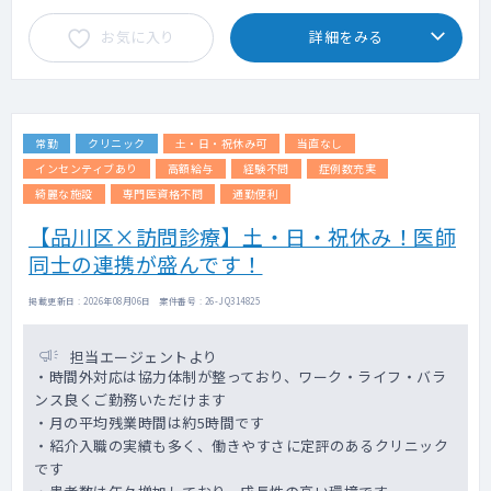
勤務時間・休憩時間：
お気に入り
詳細をみる
始業・終業時間 月曜～金曜日 9：00～
17：30（休憩1時間）、土曜日9：00～13：
00
半日勤務の場合 午前9：00～13：00、午後
13：30～17：30
常勤
クリニック
土・日・祝休み可
当直なし
勤務日：要相談 ※土曜日午前の勤務可能者
インセンティブあり
高額給与
経験不問
症例数充実
を優遇
綺麗な施設
専門医資格不問
通勤便利
【品川区×訪問診療】土・日・祝休み！医師
身分：勤務が週4.5日かつ週32時間以上を正
規常勤、週4.0日かつ32時間は嘱託常勤とす
同士の連携が盛んです！
る。
掲載更新日 : 2026年08月06日 案件番号 : 26-JQ314825
担当エージェントより
・時間外対応は協力体制が整っており、ワーク・ライフ・バラ
ンス良くご勤務いただけます
・月の平均残業時間は約5時間です
・紹介入職の実績も多く、働きやすさに定評のあるクリニック
です