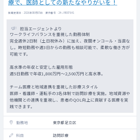
療で、医師としての新たなやりがいを！
掲載更新日 : 2026年08月05日 案件番号 : 24-JR007641
担当エージェントより
ワークライフバランスを重視した勤務体制
完全週休2日制（土日祝休み）に加え、夜間オンコール・当直な
し。時短勤務や週3日からの勤務も相談可能で、柔軟な働き方が
可能です。
高水準の年収と安定した雇用形態
週5日勤務で年収1,800万円～2,500万円と高水準。
チーム医療と地域連携を重視した診療スタイル
医師・看護師・運転手の3名体制で訪問診療を実施。地域資源や
他機関との連携を重視し、患者のQOL向上に貢献する医療を実
践できます。
勤務地
東京都足立区
科目
訪問診療