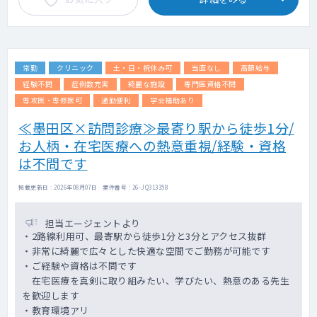
常勤
クリニック
土・日・祝休み可
当直なし
高額給与
経験不問
症例数充実
綺麗な施設
専門医資格不問
専攻医・専修医可
通勤便利
学会補助あり
≪墨田区×訪問診療≫最寄り駅から徒歩1分/
お人柄・在宅医療への熱意重視/経験・資格
は不問です
掲載更新日 : 2026年08月07日 案件番号 : 26-JQ313358
担当エージェントより
・2路線利用可、最寄駅から徒歩1分と3分とアクセス抜群
・非常に綺麗で広々とした快適な空間でご勤務が可能です
・ご経験や資格は不問です
在宅医療を真剣に取り組みたい、学びたい、熱意のある先生
を歓迎します
・教育環境アリ