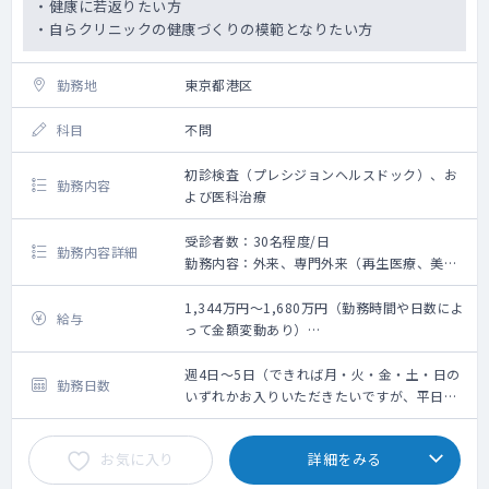
・健康に若返りたい方
・自らクリニックの健康づくりの模範となりたい方
勤務地
東京都港区
科目
不問
初診検査（プレシジョンヘルスドック）、お
勤務内容
よび医科治療
受診者数：30名程度/日
勤務内容詳細
勤務内容：外来、専門外来（再生医療、美容
皮膚科、総合診療科）
問診業務、簡単な脂肪採取・皮下組織採取
1,344万円～1,680万円（勤務時間や日数によ
給与
（研修制度有）
って金額変動あり）
※稀に、点滴や採血を依頼する可能性があり
※前年度年収考慮有
ます（看護師不在時）
週4日：1,344万円～
週4日～5日（できれば月・火・金・土・日の
勤務日数
※美容外科施術は無いので、未経験の先生で
週5日：1,680万円～
いずれかお入りいただきたいですが、平日の
も安心です
み4日や5日も検討いたします）
お気に入り
詳細をみる
外来数：10～15名/日（自費診療）
発熱外来：なし