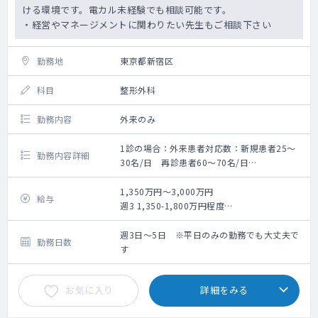
ける環境です。電カル未経験でも相談可能です。
・経営やマネージメントに関わりたい先生もご相談下さい
勤務地
東京都新宿区
科目
整形外科
勤務内容
外来のみ
1診の場合：外来患者対応数：新規患者25〜
勤務内容詳細
30名/日 再診患者60〜70名/日
2診の場合：外来患者対応数：新規患者30〜
40名/日 再診患者20~30名/日
1,350万円～3,000万円
給与
体制：
週3 1,350-1,800万円程度
・看護師・レントゲン技師・クラーク3-4人で
週4 1,800-2,400万円程度
サポートしていきますので、診療に集中でき
週5 2,250-3,000万円程度
週3日～5日 ※平日のみの勤務でも大丈夫で
勤務日数
る環境
※面談後の提示となります。
す
・看護師にも研修制度あり
・エコー（各診察室、リハビリ室にある）、
お気に入り
詳細をみる
レントゲン、骨密度の検査設備
・レセプトチェック不要（医療事務）＋自