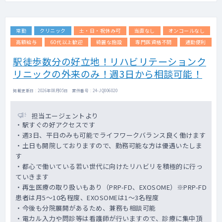
賠、労災等の書類補助有
・スタッフマネジメント不要
・メンターサポート（専属スタッフがサポー
常勤
クリニック
土・日・祝休み可
当直なし
オンコールなし
ト）
高額給与
60代以上歓迎
綺麗な施設
専門医資格不問
通勤便利
駅徒歩数分の好立地！リハビリテーションク
リニックの外来のみ！週3日から相談可能！
掲載更新日 : 2026年08月05日 案件番号 : 24-JQ006020
担当エージェントより
・駅すぐの好アクセスです
・週3日、平日のみも可能でライフワークバランス良く働けます
・土日も開院しておりますので、勤務可能な方は優遇いたしま
す
・都心で働いている若い世代に向けたリハビリを積極的に行っ
ていきます
・再生医療の取り扱いもあり（PRP-FD、EXOSOME）※PRP-FD
患者は月5～10名程度、EXOSOMEは1～3名程度
・今後も分院展開があるため、兼務も相談可能
・電カル入力や問診等は看護師が行いますので、診療に集中頂