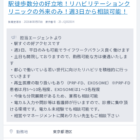
駅徒歩数分の好立地！リハビリテーションク
リニックの外来のみ！週3日から相談可能！
掲載更新日 : 2026年08月05日 案件番号 : 25-JQ302934
担当エージェントより
・駅すぐの好アクセスです
・週3日、平日のみも可能でライフワークバランス良く働けます
・土日も開院しておりますので、勤務可能な方は優遇いたしま
す
・都心で働いている若い世代に向けたリハビリを積極的に行っ
ていきます
・再生医療の取り扱いもあり（PRP-FD、EXOSOME）※PRP-FD
患者は月5～10名程度、EXOSOMEは1～3名程度
・今後も分院展開があるため、兼務も相談可能
・電カル入力や問診等は看護師が行いますので、診療に集中頂
ける環境です。電カル未経験でも相談可能です。
・経営やマネージメントに関わりたい先生もご相談下さい
勤務地
東京都港区