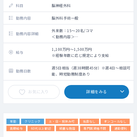
科目
脳神経外科
勤務内容
脳外科手術一般
外来数：15～20名/コマ
勤務内容詳細
＜勤務内容＞
外来数：15～20名程度/コマ
病棟管理担当数：7名程度/月
1,100万円～1,500万円
給与
※手術ができる医師を希望します。
※経験年数に応じ規定により支給
週5日相当（週38時間45分）※週4日～相談可
勤務日数
能、時短勤務制度あり
お気に入り
詳細をみる
常勤
クリニック
土・日・祝休み可
当直なし
オンコールなし
高額給与
60代以上歓迎
綺麗な施設
専門医資格不問
通勤便利