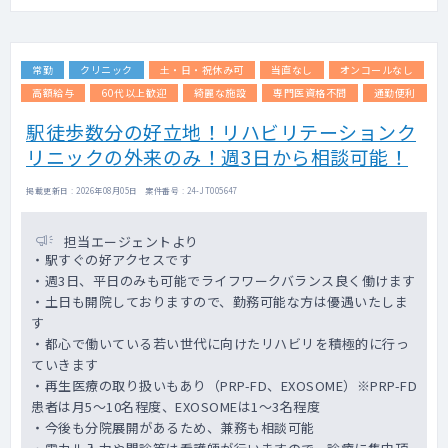
カルテ：エムスリーデジカル
医師医師：１診体制(曜日によっては２診体制
の可能性あり)
常勤
クリニック
土・日・祝休み可
当直なし
オンコールなし
主な年齢層：幅広い層の患者様にご縁をいた
だいておりますが、富裕層の方がメインにな
高額給与
60代以上歓迎
綺麗な施設
専門医資格不問
通勤便利
ります
駅徒歩数分の好立地！リハビリテーションク
リニックの外来のみ！週3日から相談可能！
掲載更新日 : 2026年08月05日 案件番号 : 24-JT005647
担当エージェントより
・駅すぐの好アクセスです
・週3日、平日のみも可能でライフワークバランス良く働けます
・土日も開院しておりますので、勤務可能な方は優遇いたしま
す
・都心で働いている若い世代に向けたリハビリを積極的に行っ
ていきます
・再生医療の取り扱いもあり（PRP-FD、EXOSOME）※PRP-FD
患者は月5～10名程度、EXOSOMEは1～3名程度
・今後も分院展開があるため、兼務も相談可能