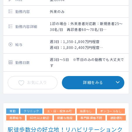
勤務内容
外来のみ
1診の場合：外来患者対応数：新規患者25〜
勤務内容詳細
30名/日 再診患者60〜70名/日
2診の場合：外来患者対応数：新規患者30〜
40名/日 再診患者20~30名/日
週3日：1,350-1,800万円程度
給与
体制：
週4日：1,800-2,400万円程度
・看護師・レントゲン技師・クラーク3-4人で
週5日：2,250-3,000万円程度
サポートしていきますので、診療に集中でき
※面談後の提示となります。
週3日～5日 ※平日のみの勤務でも大丈夫で
勤務日数
る環境
す
・看護師にも研修制度あり
・エコー（各診察室、リハビリ室にある）、
お気に入り
詳細をみる
レントゲン、骨密度の検査設備
・レセプトチェック不要（医療事務）＋自
賠、労災等の書類補助有
・スタッフマネジメント不要
・メンターサポート（専属スタッフがサポー
常勤
クリニック
土・日・祝休み可
当直なし
オンコールなし
ト）
高額給与
60代以上歓迎
綺麗な施設
専門医資格不問
通勤便利
駅徒歩数分の好立地！リハビリテーションク