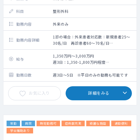
科目
整形外科
勤務内容
外来のみ
1診の場合：外来患者対応数：新規患者25〜
勤務内容詳細
30名/日 再診患者60〜70名/日
2診の場合：外来患者対応数：新規患者30〜
40名/日 再診患者20~30名/日
1,350万円～3,000万円
給与
体制：
週3日：1,350-1,800万円程度
・看護師・レントゲン技師・クラーク3-4人で
週4日：1,800-2,400万円程度
サポートしていきますので、診療に集中でき
週5日：2,250-3,000万円程度
勤務日数
週3日～5日 ※平日のみの勤務も可能です
る環境
※面談後の提示となります。
・看護師にも研修制度あり
お気に入り
詳細をみる
・エコー（各診察室、リハビリ室にある）、
レントゲン、骨密度の検査設備
・レセプトチェック不要（医療事務）＋自
賠、労災等の書類補助有
・スタッフマネジメント不要
常勤
病院
時短勤務可
症例数充実
綺麗な施設
通勤便利
・メンターサポート（専属スタッフがサポー
ト）
学会補助あり