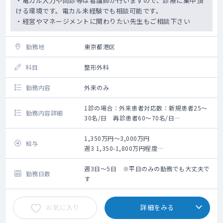
・電カル入力や問診等は看護師が行いますので、診療に集中頂
ける環境です。電カル未経験でも相談可能です。
・経営やマネージメントに関わりたい先生もご相談下さい
勤務地
東京都港区
科目
整形外科
勤務内容
外来のみ
1診の場合：外来患者対応数：新規患者25〜
勤務内容詳細
30名/日 再診患者60〜70名/日
2診の場合：外来患者対応数：新規患者30〜
40名/日 再診患者20~30名/日
1,350万円～3,000万円
給与
体制：
週3 1,350-1,800万円程度
・看護師・レントゲン技師・クラーク3-4人で
週4 1,800-2,400万円程度
サポートしていきますので、診療に集中でき
週5 2,250-3,000万円程度
週3日～5日 ※平日のみの勤務でも大丈夫で
勤務日数
る環境
※面談後の提示となります。
す
・看護師にも研修制度あり
・エコー（各診察室、リハビリ室にある）、
お気に入り
詳細をみる
レントゲン、骨密度の検査設備
・レセプトチェック不要（医療事務）＋自