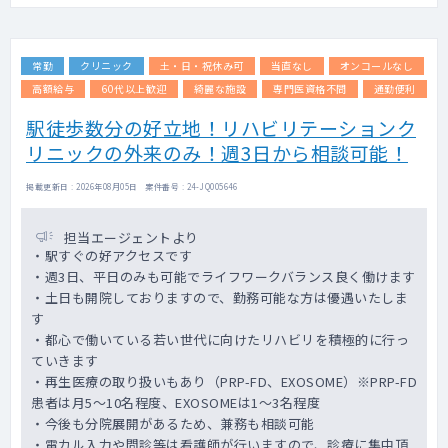
賠、労災等の書類補助有
・スタッフマネジメント不要
・メンターサポート（専属スタッフがサポー
常勤
クリニック
土・日・祝休み可
当直なし
オンコールなし
ト）
高額給与
60代以上歓迎
綺麗な施設
専門医資格不問
通勤便利
駅徒歩数分の好立地！リハビリテーションク
リニックの外来のみ！週3日から相談可能！
掲載更新日 : 2026年08月05日 案件番号 : 24-JQ005646
担当エージェントより
・駅すぐの好アクセスです
・週3日、平日のみも可能でライフワークバランス良く働けます
・土日も開院しておりますので、勤務可能な方は優遇いたしま
す
・都心で働いている若い世代に向けたリハビリを積極的に行っ
ていきます
・再生医療の取り扱いもあり（PRP-FD、EXOSOME）※PRP-FD
患者は月5～10名程度、EXOSOMEは1～3名程度
・今後も分院展開があるため、兼務も相談可能
・電カル入力や問診等は看護師が行いますので、診療に集中頂