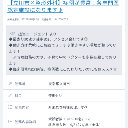
【立川市×整形外科】症例が豊富！各専門医
認定施設になります♪
掲載更新日 : 2026年08月05日 案件番号 : 19-JT001353
担当エージェントより
◆最寄り駅より徒歩8分、アクセス良好です◎
◆働き方は柔軟にご相談できます♪働きやすい環境が整ってい
ます！
※時短勤務の方や、子育て中のドクターも多数在籍しており
ます
◆臨床研修指定病院、症例数にこだわりたい方にもおススメ☆
勤務地
東京都立川市
科目
整形外科
勤務内容
外来及び病棟管理、オペ
受診者数：20～30名/コマ
勤務内容詳細
救急搬入数：4,242台/年（全体）