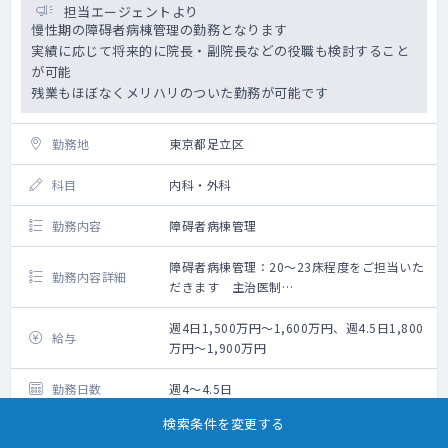
担当エージェントより
慢性期の障碍者病棟管理の勤務となります
実績に応じて将来的に院長・副院長などの役職も検討すること
が可能
残業もほぼなくメリハリのついた勤務が可能です
勤務地
東京都足立区
科目
内科・外科
勤務内容
障碍者病棟管理
障碍者病棟管理：20～23床程度をご担当いた
勤務内容詳細
だきます 主治医制
早番・遅番：
どちらかを週1回対応いただく形となります
週4日1,500万円～1,600万円、週4.5日1,800
給与
早番・遅番の時間分を当日または同じ週の出
万円～1,900万円
勤日に早上がりするか
早遅番の分の手当を支給 1回15,000円
勤務日数
週4～4.5日
早番：7:00～8:30
検索条件を変更する
遅番：17:30～19:00
お気に入り
詳細をみる