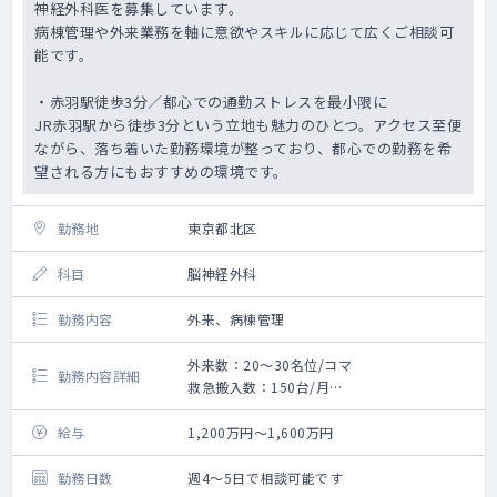
・オンコール：基本週1日（対応必須）
神経外科医を募集しています。
ファーストは看護師、セカンドで医師、必
病棟管理や外来業務を軸に意欲やスキルに応じて広くご相談可
要であれば出動
能です。
コール実績：0～2回/日、出動実績：1～2
回/週
・赤羽駅徒歩3分／都心での通勤ストレスを最小限に
待機手当10,000円、出動手当18～22時
JR赤羽駅から徒歩3分という立地も魅力のひとつ。アクセス至便
10,000円/回 22～翌6時20,000円/回
ながら、落ち着いた勤務環境が整っており、都心での勤務を希
※オンコールは自宅待機となります
望される方にもおすすめの環境です。
※ほとんどが看護師のファーストコール対
応で完結しております
※オンコール呼び出しの際はタクシー利用
勤務地
東京都北区
が可能です(クリニックが提携しております)
オンコール対応セット一式をお渡し致し
科目
脳神経外科
ます
・電子カルテ（モバカル）
勤務内容
外来、病棟管理
・総勢約15名体制、患者数も伸びており、今
後も増員傾向です
外来数：20～30名位/コマ
勤務内容詳細
常勤医師3名+非常勤1名、看護師8名、事務
救急搬入数：150台/月
5名の体制です
外来、病棟管理
給与
1,200万円～1,600万円
勤務日数
週4～5日で相談可能です