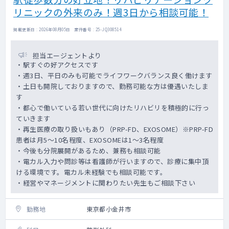
リニックの外来のみ！週3日から相談可能！
掲載更新日 : 2026年08月05日 案件番号 : 25-JQ308514
担当エージェントより
・駅すぐの好アクセスです
・週3日、平日のみも可能でライフワークバランス良く働けます
・土日も開院しておりますので、勤務可能な方は優遇いたしま
す
・都心で働いている若い世代に向けたリハビリを積極的に行っ
ていきます
・再生医療の取り扱いもあり（PRP-FD、EXOSOME）※PRP-FD
患者は月5～10名程度、EXOSOMEは1～3名程度
・今後も分院展開があるため、兼務も相談可能
・電カル入力や問診等は看護師が行いますので、診療に集中頂
ける環境です。電カル未経験でも相談可能です。
・経営やマネージメントに関わりたい先生もご相談下さい
勤務地
東京都小金井市