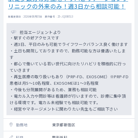
リニックの外来のみ！週3日から相談可能！
掲載更新日 : 2026年08月05日 案件番号 : 25-JQ308513
担当エージェントより
・駅すぐの好アクセスです
・週3日、平日のみも可能でライフワークバランス良く働けます
・土日も開院しておりますので、勤務可能な方は優遇いたしま
す
・都心で働いている若い世代に向けたリハビリを積極的に行っ
ていきます
・再生医療の取り扱いもあり（PRP-FD、EXOSOME）※PRP-FD
患者は月5～10名程度、EXOSOMEは1～3名程度
・今後も分院展開があるため、兼務も相談可能
・電カル入力や問診等は看護師が行いますので、診療に集中頂
ける環境です。電カル未経験でも相談可能です。
・経営やマネージメントに関わりたい先生もご相談下さい
勤務地
東京都新宿区
科目
整形外科