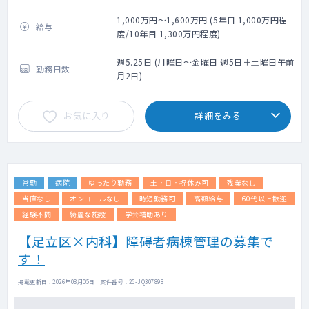
1,000万円～1,600万円 (5年目 1,000万円程
給与
度/10年目 1,300万円程度)
週5.25日 (月曜日～金曜日 週5日＋土曜日午前
勤務日数
月2日)
お気に入り
詳細をみる
常勤
病院
ゆったり勤務
土・日・祝休み可
残業なし
当直なし
オンコールなし
時短勤務可
高額給与
60代以上歓迎
経験不問
綺麗な施設
学会補助あり
【足立区×内科】障碍者病棟管理の募集で
す！
掲載更新日 : 2026年08月05日 案件番号 : 25-JQ307898