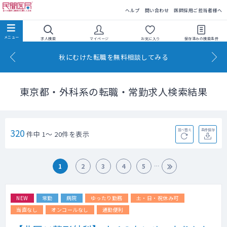
民間医局
ヘルプ
問い合わせ
医師採用ご担当者様へ
求人検索
マイページ
お気に入り
保存済みの
検索条件
秋にむけた転職を無料相談してみる
東京都・外科系の転職・常勤求人検索結果
320
並べ替え
条件保存
件中 1～ 20件を表示
1
2
3
4
5
NEW
常勤
病院
ゆったり勤務
土・日・祝休み可
当直なし
オンコールなし
通勤便利