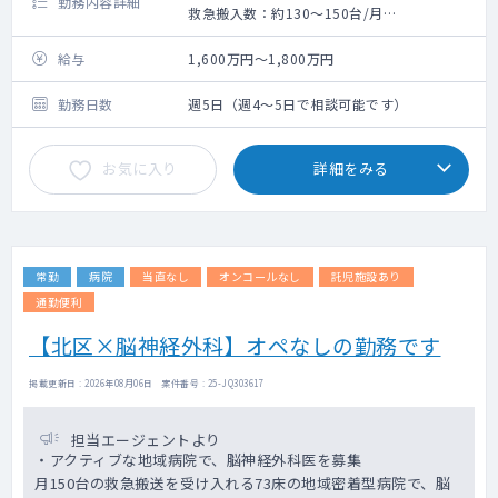
勤務内容詳細
救急搬入数：約130～150台/月
手術数：約40～50件/月
≪1日の流れ≫
給与
・8:30出勤
1,600万円～1,800万円
カンファで前日夜間対応患者の申し送りを
し、重症患者や、当日往診患者、前日採血結
勤務日数
週5日（週4～5日で相談可能です）
果の確認をします。
・9:00往診開始/診察
お気に入り
詳細をみる
午前中で3～5件程度回ることが多いです。
・13:00帰院
午前中に起きたことをまとめ、順番に休憩
に入ります。
・14:00往診開始/診察
常勤
病院
当直なし
オンコールなし
託児施設あり
午前中同様
通勤便利
・17:00帰院
残っているオーダーや本日診察した方の情
【北区×脳神経外科】オペなしの勤務です
報共有を行います。
・17:30退社
掲載更新日 : 2026年08月06日 案件番号 : 25-JQ303617
各自のタスクを終わらせ、オンコール担当
スタッフに引継ぎを行い、帰宅できるスタッ
フから退社していきます。
担当エージェントより
・アクティブな地域病院で、脳神経外科医を募集
≪その他≫
月150台の救急搬送を受け入れる73床の地域密着型病院で、脳