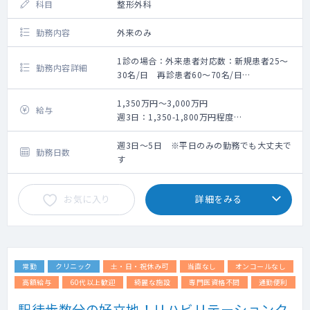
科目
整形外科
勤務内容
外来のみ
1診の場合：外来患者対応数：新規患者25〜
勤務内容詳細
30名/日 再診患者60〜70名/日
2診の場合：外来患者対応数：新規患者30〜
40名/日 再診患者20~30名/日
1,350万円～3,000万円
給与
体制：
週3日：1,350-1,800万円程度
・看護師・レントゲン技師・クラーク3-4人で
週4日：1,800-2,400万円程度
サポートしていきますので、診療に集中でき
週5日：2,250-3,000万円程度
週3日～5日 ※平日のみの勤務でも大丈夫で
勤務日数
る環境
※面談後の提示となります。
す
・看護師にも研修制度あり
・エコー（各診察室、リハビリ室にある）、
お気に入り
詳細をみる
レントゲン、骨密度の検査設備
・レセプトチェック不要（医療事務）＋自
賠、労災等の書類補助有
・スタッフマネジメント不要
・メンターサポート（専属スタッフがサポー
常勤
クリニック
土・日・祝休み可
当直なし
オンコールなし
ト）
高額給与
60代以上歓迎
綺麗な施設
専門医資格不問
通勤便利
駅徒歩数分の好立地！リハビリテーションク