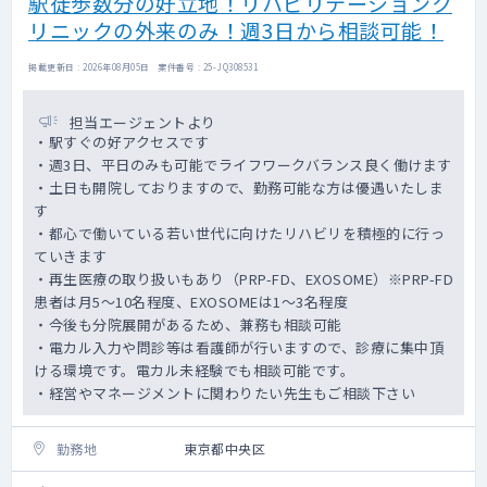
駅徒歩数分の好立地！リハビリテーションク
リニックの外来のみ！週3日から相談可能！
掲載更新日 : 2026年08月05日 案件番号 : 25-JQ308531
担当エージェントより
・駅すぐの好アクセスです
・週3日、平日のみも可能でライフワークバランス良く働けます
・土日も開院しておりますので、勤務可能な方は優遇いたしま
す
・都心で働いている若い世代に向けたリハビリを積極的に行っ
ていきます
・再生医療の取り扱いもあり（PRP-FD、EXOSOME）※PRP-FD
患者は月5～10名程度、EXOSOMEは1～3名程度
・今後も分院展開があるため、兼務も相談可能
・電カル入力や問診等は看護師が行いますので、診療に集中頂
ける環境です。電カル未経験でも相談可能です。
・経営やマネージメントに関わりたい先生もご相談下さい
勤務地
東京都中央区