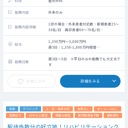
科目
整形外科
勤務内容
外来のみ
1診の場合：外来患者対応数：新規患者25〜
勤務内容詳細
30名/日 再診患者60〜70名/日
2診の場合：外来患者対応数：新規患者30〜
40名/日 再診患者20~30名/日
1,350万円～3,000万円
給与
体制：
週3日：1,350-1,800万円程度
・看護師・レントゲン技師・クラーク3-4人で
週4日：1,800-2,400万円程度
サポートしていきますので、診療に集中でき
週5日：2,250-3,000万円程度
週3日～5日 ※平日のみの勤務でも大丈夫で
勤務日数
る環境
※面談後の提示となります。
す
・看護師にも研修制度あり
・エコー（各診察室、リハビリ室にある）、
お気に入り
詳細をみる
レントゲン、骨密度の検査設備
・レセプトチェック不要（医療事務）＋自
賠、労災等の書類補助有
・スタッフマネジメント不要
・メンターサポート（専属スタッフがサポー
常勤
クリニック
土・日・祝休み可
当直なし
オンコールなし
ト）
高額給与
60代以上歓迎
綺麗な施設
専門医資格不問
通勤便利
駅徒歩数分の好立地！リハビリテーションク