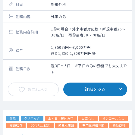
科目
整形外科
勤務内容
外来のみ
1診の場合：外来患者対応数：新規患者25〜
勤務内容詳細
30名/日 再診患者60〜70名/日
2診の場合：外来患者対応数：新規患者30〜
40名/日 再診患者20~30名/日
1,350万円～3,000万円
給与
体制：
週3 1,350-1,800万円程度
・看護師・レントゲン技師・クラーク3-4人で
週4 1,800-2,400万円程度
サポートしていきますので、診療に集中でき
週5 2,250-3,000万円程度
週3日～5日 ※平日のみの勤務でも大丈夫で
勤務日数
る環境
※面談後の提示となります。
す
・看護師にも研修制度あり
・エコー（各診察室、リハビリ室にある）、
お気に入り
詳細をみる
レントゲン、骨密度の検査設備
・レセプトチェック不要（医療事務）＋自
賠、労災等の書類補助有
・スタッフマネジメント不要
・メンターサポート（専属スタッフがサポー
常勤
クリニック
土・日・祝休み可
当直なし
オンコールなし
ト）
高額給与
60代以上歓迎
綺麗な施設
専門医資格不問
通勤便利