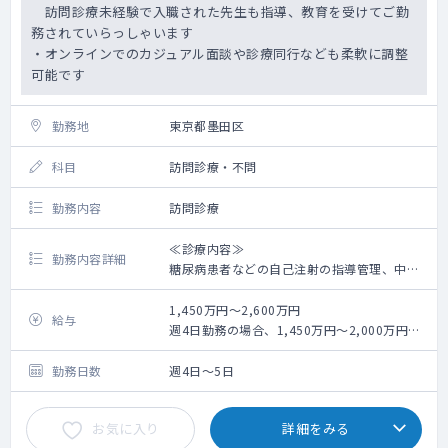
訪問診療未経験で入職された先生も指導、教育を受けてご勤
務されていらっしゃいます
・オンラインでのカジュアル面談や診療同行なども柔軟に調整
可能です
勤務地
東京都墨田区
科目
訪問診療・不問
勤務内容
訪問診療
≪診療内容≫
勤務内容詳細
糖尿病患者などの自己注射の指導管理、中心
静脈栄養指導管理、経管栄養指導管理、
自己導尿指導管理、人工呼吸指導管理、在宅
1,450万円～2,600万円
給与
酸素療法指導管理、悪性腫瘍の指導管理、
週4日勤務の場合、1,450万円～2,000万円、
痛みの緩和指導、重度褥瘡の指導管理、胸腔
週5日勤務の場合、1,800万円～2,600万円
穿刺/腹腔穿刺 等
※別途手当支給あり（交通費、時間外手当、
勤務日数
週4日～5日
オンコール手当 等）
軽い病状の方から重症の方まで幅広く、高齢
※未経験・転科希望の場合、週5日1,800万
お気に入り
詳細をみる
の独居の方や若いご家族と暮らしている方な
円、週4日1,450万円の提示になります。