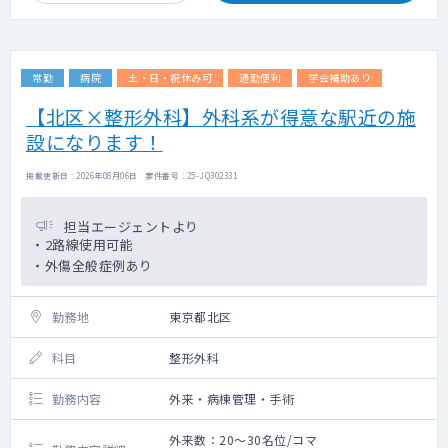
ど様々です。
※技能に応じて、医師には3つのランクに分け
当院の特徴としては、終末期の患者さんや医
られ、医療的必要度の高い患者にどの程度対
療依存度の高い方を多く診ています。
応ができるかを基に院長が判断して面接後に
提示
常勤
病院
土・日・祝休み可
通勤便利
学会補助あり
≪患者数≫
※固定残業 有（20時間）
200名強（2026年6月時点）
【北区×整形外科】外科系が得意な駅近の施
※2025年9月時点で80名程度、右肩上がりで
設になります！
成長しているクリニックです
居宅90%、施設10％程度
掲載更新日 : 2026年08月06日 案件番号 : 25-JQ302331
4割はガン末期、在宅酸素の方は1割、バルー
ンの方は1割弱、指定難病の方は0.5割、胃ろ
うの方は数名
担当エージェントより
看取り患者数95名（2024年8月～2025年7月
・2路線使用可能
の1年間）※2024年5月にオープン
・外傷全般症例あり
≪訪問件数≫
勤務地
東京都北区
多い日で8件～10件程度です。
急変などにも対応できるよう、余裕を持った
科目
整形外科
スケジュールにしています。
勤務内容
外来・病棟管理・手術
≪診療体制≫
・基本は医師1名＋看護師1名or2名＋ドライ
外来数：20～30名位/コマ
バー1名の体制