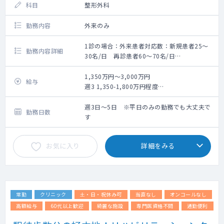
科目
整形外科
勤務内容
外来のみ
1診の場合：外来患者対応数：新規患者25〜
勤務内容詳細
30名/日 再診患者60〜70名/日
2診の場合：外来患者対応数：新規患者30〜
40名/日 再診患者20~30名/日
1,350万円～3,000万円
給与
体制：
週3 1,350-1,800万円程度
・看護師・レントゲン技師・クラーク3-4人で
週4 1,800-2,400万円程度
サポートしていきますので、診療に集中でき
週5 2,250-3,000万円程度
週3日～5日 ※平日のみの勤務でも大丈夫で
勤務日数
る環境
※面談後の提示となります。
す
・看護師にも研修制度あり
・エコー（各診察室、リハビリ室にある）、
お気に入り
詳細をみる
レントゲン、骨密度の検査設備
・レセプトチェック不要（医療事務）＋自
賠、労災等の書類補助有
・スタッフマネジメント不要
・メンターサポート（専属スタッフがサポー
常勤
クリニック
土・日・祝休み可
当直なし
オンコールなし
ト）
高額給与
60代以上歓迎
綺麗な施設
専門医資格不問
通勤便利