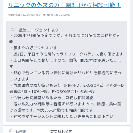
リニックの外来のみ！週3日から相談可能！
掲載更新日 : 2026年08月05日 案件番号 : 25-JQ308983
担当エージェントより
・2026年7月開院予定ですが、それまでは分院でのご勤務が可
能
・駅すぐの好アクセスです
・週3日、平日のみも可能でライフワークバランス良く働けます
・土日も開院しておりますので、勤務可能な方は優遇いたしま
す
・都心で働いている若い世代に向けたリハビリを積極的に行っ
ていきます
・再生医療の取り扱いもあり（PRP-FD、EXOSOME）※PRP-FD
患者は月5～10名程度、EXOSOMEは1～3名程度
・今後も分院展開があるため、兼務も相談可能
・電カル入力や問診等は看護師が行いますので、診療に集中頂
ける環境です。電カル未経験でも相談可能です。
・経営やマネージメントに関わりたい先生もご相談下さい
勤務地
東京都杉並区