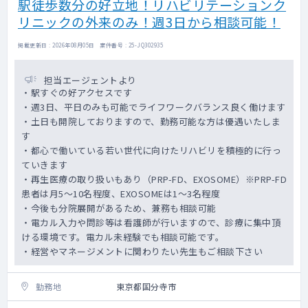
駅徒歩数分の好立地！リハビリテーションク
リニックの外来のみ！週3日から相談可能！
掲載更新日 : 2026年08月05日 案件番号 : 25-JQ302935
担当エージェントより
・駅すぐの好アクセスです
・週3日、平日のみも可能でライフワークバランス良く働けます
・土日も開院しておりますので、勤務可能な方は優遇いたしま
す
・都心で働いている若い世代に向けたリハビリを積極的に行っ
ていきます
・再生医療の取り扱いもあり（PRP-FD、EXOSOME）※PRP-FD
患者は月5～10名程度、EXOSOMEは1～3名程度
・今後も分院展開があるため、兼務も相談可能
・電カル入力や問診等は看護師が行いますので、診療に集中頂
ける環境です。電カル未経験でも相談可能です。
・経営やマネージメントに関わりたい先生もご相談下さい
勤務地
東京都国分寺市