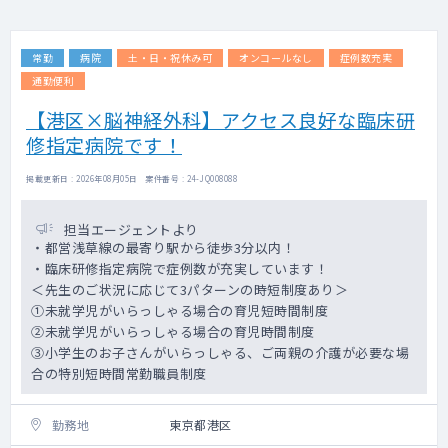
賠、労災等の書類補助有
・スタッフマネジメント不要
・メンターサポート（専属スタッフがサポー
常勤
病院
土・日・祝休み可
オンコールなし
症例数充実
ト）
通勤便利
【港区×脳神経外科】アクセス良好な臨床研
修指定病院です！
掲載更新日 : 2026年08月05日 案件番号 : 24-JQ008088
担当エージェントより
・都営浅草線の最寄り駅から徒歩3分以内！
・臨床研修指定病院で症例数が充実しています！
＜先生のご状況に応じて3パターンの時短制度あり＞
①未就学児がいらっしゃる場合の育児短時間制度
②未就学児がいらっしゃる場合の育児時間制度
③小学生のお子さんがいらっしゃる、ご両親の介護が必要な場
合の特別短時間常勤職員制度
勤務地
東京都港区