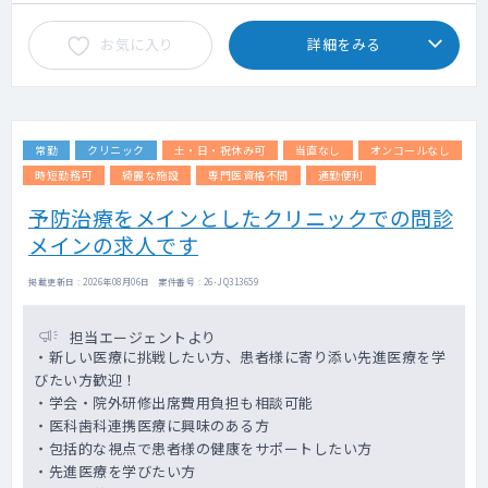
お気に入り
詳細をみる
常勤
クリニック
土・日・祝休み可
当直なし
オンコールなし
時短勤務可
綺麗な施設
専門医資格不問
通勤便利
予防治療をメインとしたクリニックでの問診
メインの求人です
掲載更新日 : 2026年08月06日 案件番号 : 26-JQ313659
担当エージェントより
・新しい医療に挑戦したい方、患者様に寄り添い先進医療を学
びたい方歓迎！
・学会・院外研修出席費用負担も相談可能
・医科歯科連携医療に興味のある方
・包括的な視点で患者様の健康をサポートしたい方
・先進医療を学びたい方