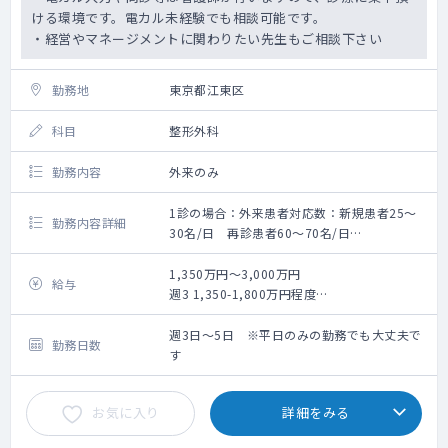
ける環境です。電カル未経験でも相談可能です。
・経営やマネージメントに関わりたい先生もご相談下さい
勤務地
東京都江東区
科目
整形外科
勤務内容
外来のみ
1診の場合：外来患者対応数：新規患者25〜
勤務内容詳細
30名/日 再診患者60〜70名/日
2診の場合：外来患者対応数：新規患者30〜
40名/日 再診患者20~30名/日
1,350万円～3,000万円
給与
体制：
週3 1,350-1,800万円程度
・看護師・レントゲン技師・クラーク3-4人で
週4 1,800-2,400万円程度
サポートしていきますので、診療に集中でき
週5 2,250-3,000万円程度
週3日～5日 ※平日のみの勤務でも大丈夫で
勤務日数
る環境
※面談後の提示となります。
す
・看護師にも研修制度あり
・エコー（各診察室、リハビリ室にある）、
お気に入り
詳細をみる
レントゲン、骨密度の検査設備
・レセプトチェック不要（医療事務）＋自