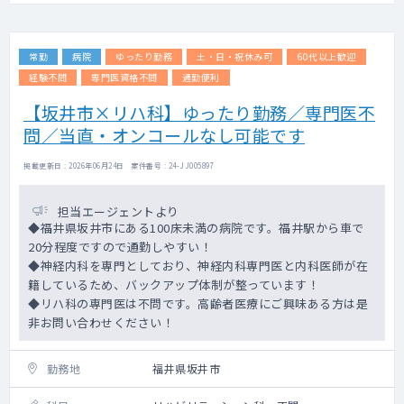
常勤
病院
ゆったり勤務
土・日・祝休み可
60代以上歓迎
経験不問
専門医資格不問
通勤便利
【坂井市×リハ科】ゆったり勤務／専門医不
問／当直・オンコールなし可能です
掲載更新日 : 2026年06月24日 案件番号 : 24-JJ005897
担当エージェントより
◆福井県坂井市にある100床未満の病院です。福井駅から車で
20分程度ですので通勤しやすい！
◆神経内科を専門としており、神経内科専門医と内科医師が在
籍しているため、バックアップ体制が整っています！
◆リハ科の専門医は不問です。高齢者医療にご興味ある方は是
非お問い合わせください！
勤務地
福井県坂井市