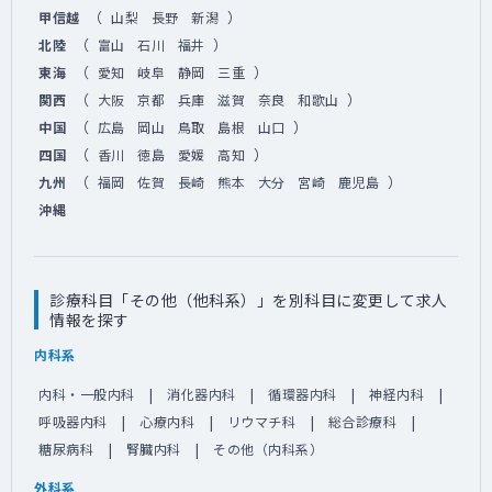
（
）
甲信越
山梨
長野
新潟
（
）
北陸
富山
石川
福井
（
）
東海
愛知
岐阜
静岡
三重
（
）
関西
大阪
京都
兵庫
滋賀
奈良
和歌山
（
）
中国
広島
岡山
鳥取
島根
山口
（
）
四国
香川
徳島
愛媛
高知
（
）
九州
福岡
佐賀
長崎
熊本
大分
宮崎
鹿児島
沖縄
診療科目「その他（他科系）」を別科目に変更して求人
情報を探す
内科系
内科・一般内科
消化器内科
循環器内科
神経内科
呼吸器内科
心療内科
リウマチ科
総合診療科
糖尿病科
腎臓内科
その他（内科系）
外科系