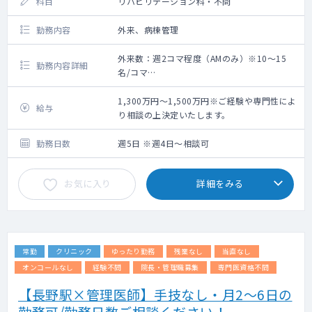
科目
リハビリテーション科・不問
勤務内容
外来、病棟管理
外来数：週2コマ程度（AMのみ）※10～15
勤務内容詳細
名/コマ
【外来】
外来担当コマ数：コマ程/週（AMのみ）
1,300万円～1,500万円※ご経験や専門性によ
給与
外来数：10～20名弱/コマ
り相談の上決定いたします。
※診療体制：2～3診
※一般内科診療対応が可能であれば問題あり
勤務日数
週5日 ※週4日～相談可
ません
【病棟管理】
お気に入り
詳細をみる
病棟担当数：一般病棟40床、併設老健86床
(一般棟50床、認知症専門棟36床)
【当直・オンコール】
応相談
常勤
クリニック
ゆったり勤務
残業なし
当直なし
オンコールなし
経験不問
院長・管理職募集
専門医資格不問
【長野駅×管理医師】手技なし・月2～6日の
勤務可/勤務日数ご相談ください！