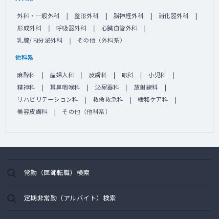
外科・一般外科
整形外科
脳神経外科
消化器外科
形成外科
呼吸器外科
心臓血管外科
乳腺/内分泌外科
その他（外科系）
他科系
麻酔科
産婦人科
皮膚科
眼科
小児科
精神科
耳鼻咽喉科
泌尿器科
放射線科
リハビリテーション科
救命救急科
緩和ケア科
美容皮膚科
その他（他科系）
常勤（医師転職）検索
定期非常勤（アルバイト）検索