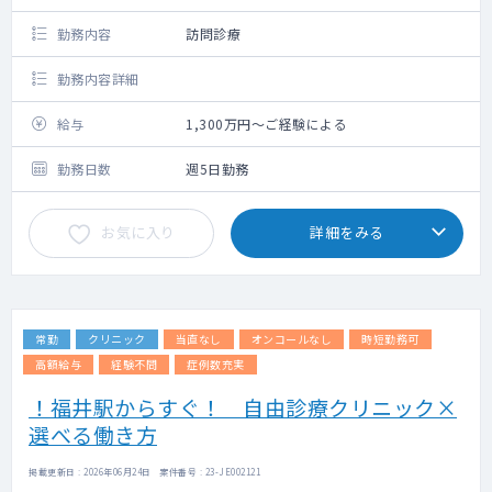
勤務内容
訪問診療
勤務内容詳細
給与
1,300万円～ご経験による
勤務日数
週5日勤務
お気に入り
詳細をみる
常勤
クリニック
当直なし
オンコールなし
時短勤務可
高額給与
経験不問
症例数充実
！福井駅からすぐ！ 自由診療クリニック×
選べる働き方
掲載更新日 : 2026年06月24日 案件番号 : 23-JE002121