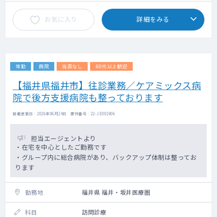
お気に入り
詳細をみる
常勤
病院
当直なし
60代以上歓迎
【福井県福井市】往診業務／ケアミックス病
院で後方支援病院も整っております
掲載更新日 : 2026年06月24日 案件番号 : 22-JE001906
担当エージェントより
・在宅を中心としたご勤務です
・グループ内に総合病院があり、バックアップ体制は整ってお
ります
勤務地
福井県 福井・坂井医療圏
科目
訪問診療