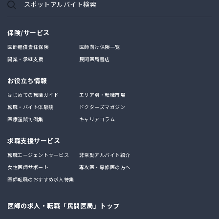
スポットアルバイト検索
保険/サービス
医師賠償責任保険
医師向け保険一覧
開業・承継支援
民間医局書店
お役立ち情報
はじめての転職ガイド
エリア別・転職市場
転職・バイト体験談
ドクターズマガジン
医療過誤判例集
キャリアコラム
求職支援サービス
転職エージェントサービス
非常勤アルバイト紹介
女性医師サポート
専攻医・専修医の方へ
医師転職のおすすめ求人特集
医師の求人・転職「民間医局」トップ