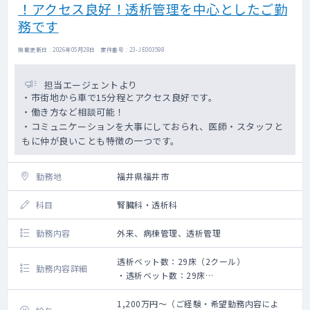
！アクセス良好！透析管理を中心としたご勤
務です
掲載更新日 : 2026年05月28日 案件番号 : 23-JE003598
担当エージェントより
・市街地から車で15分程とアクセス良好です。
・働き方など相談可能！
・コミュニケーションを大事にしておられ、医師・スタッフと
もに仲が良いことも特徴の一つです。
勤務地
福井県福井市
科目
腎臓科・透析科
勤務内容
外来、病棟管理、透析管理
透析ベット数：29床（2クール）
勤務内容詳細
・透析ベット数：29床
・スケジュール：２クール
1,200万円～（ご経験・希望勤務内容によ