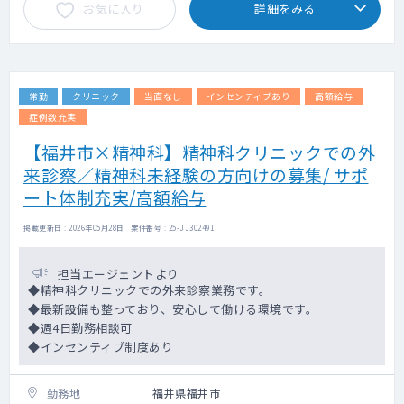
お気に入り
詳細をみる
常勤
クリニック
当直なし
インセンティブあり
高額給与
症例数充実
【福井市×精神科】精神科クリニックでの外
来診察／精神科未経験の方向けの募集/ サポ
ート体制充実/高額給与
掲載更新日 : 2026年05月28日 案件番号 : 25-JJ302491
担当エージェントより
◆精神科クリニックでの外来診察業務です。
◆最新設備も整っており、安心して働ける環境です。
◆週4日勤務相談可
◆インセンティブ制度あり
勤務地
福井県福井市