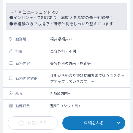
担当エージェントより
●インセンティブ制度あり！高収入を希望の先生も歓迎！
●未経験の方でも指導・研修体制をしっかり整えています！
勤務地
福井県福井市
科目
美容外科・不問
勤務内容
美容外科の外来・施術等
注射から始まり複雑切開系まで徐々にステッ
勤務内容詳細
プアップしていきます。
骨を削るような大掛かりなオペまでは実施し
ていません。
給与
2,500万円～
現状では下肢静脈瘤治療はほとんど行ってお
りません。
勤務日数
週5日（シフト制）
お気に入り
詳細をみる