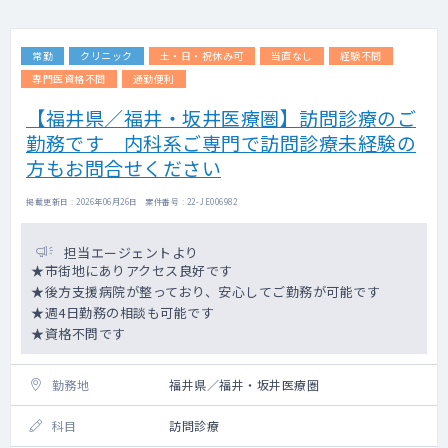
常勤
クリニック
土・日・祝休み可
当直なし
経験不問
専門医資格不問
通勤便利
【福井県／福井・坂井医療圏】訪問診療のご
勤務です 内科系ご専門で訪問診療未経験の
方もお問合せください
掲載更新日 : 2026年06月26日 案件番号 : 22-JE006982
担当エージェントより
★市街地にありアクセス良好です
★後方支援病院が整っており、安心してご勤務が可能です
★週4日勤務の相談も可能です
★資格不問です
勤務地
福井県／福井・坂井医療圏
科目
訪問診療