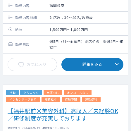
勤務内容
訪問診療
勤務内容詳細
対応数：30～40名/数施設
給与
1,500万円～1,800万円
週5日（月～金曜日）※応相談 ※週4日～相
勤務日数
談可
お気に入り
詳細をみる
常勤
クリニック
当直なし
オンコールなし
インセンティブあり
高額給与
経験不問
通勤便利
【福井駅前×美容外科】高収入／未経験OK
／研修制度が充実しております
掲載更新日 : 2026年06月24日 案件番号 : 23-JE002122