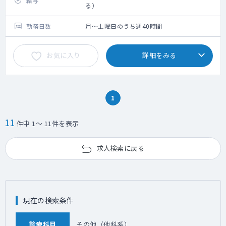
給与
透析センター業務を中心にご担当いただける
る）
先生を探しています。
勤務日数
月～土曜日のうち週40時間
お気に入り
詳細をみる
1
11
件中 1～ 11件を表示
求人検索に戻る
現在の検索条件
診療科目
その他（他科系）