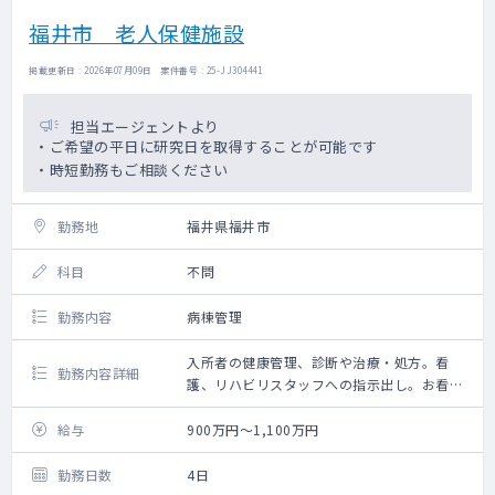
福井市 老人保健施設
掲載更新日 : 2026年07月09日 案件番号 : 25-JJ304441
担当エージェントより
・ご希望の平日に研究日を取得することが可能です
・時短勤務もご相談ください
勤務地
福井県福井市
科目
不問
勤務内容
病棟管理
入所者の健康管理、診断や治療・処方。看
勤務内容詳細
護、リハビリスタッフへの指示出し。お看取
り。
管理会議への参加等
給与
900万円～1,100万円
勤務日数
4日