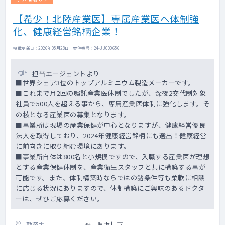
【希少！北陸産業医】専属産業医へ体制強
化、健康経営銘柄企業！
掲載更新日 : 2026年05月28日 案件番号 : 24-JJ000656
担当エージェントより
■世界シェア3位のトップアルミニウム製造メーカーです。
■これまで月2回の嘱託産業医体制でしたが、深夜2交代制対象
社員で500人を超える事から、専属産業医体制に強化します。そ
の核となる産業医の募集となります。
■事業所は現場の産業保健が中心となりますが、健康経営優良
法人を取得しており、2024年健康経営銘柄にも選出！健康経営
に前向きに取り組む環境にあります。
■事業所自体は800名と小規模ですので、入職する産業医が理想
とする産業保健体制を、産業衛生スタッフと共に構築する事が
可能です。また、体制構築時ならではの諸条件等も柔軟に相談
に応じる状況にありますので、体制構築にご興味のあるドクタ
ーは、ぜひご応募ください。
勤務地
福井県坂井市