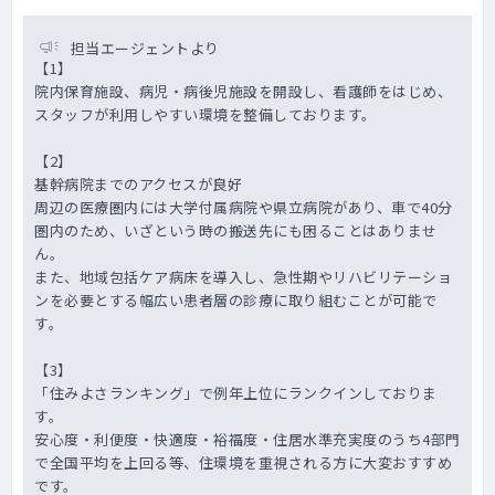
担当エージェントより
【1】
院内保育施設、病児・病後児施設を開設し、看護師をはじめ、
スタッフが利用しやすい環境を整備しております。
【2】
基幹病院までのアクセスが良好
周辺の医療圏内には大学付属病院や県立病院があり、車で40分
圏内のため、いざという時の搬送先にも困ることはありませ
ん。
また、地域包括ケア病床を導入し、急性期やリハビリテーショ
ンを必要とする幅広い患者層の診療に取り組むことが可能で
す。
【3】
「住みよさランキング」で例年上位にランクインしておりま
す。
安心度・利便度・快適度・裕福度・住居水準充実度のうち4部門
で全国平均を上回る等、住環境を重視される方に大変おすすめ
です。