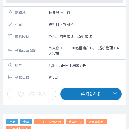
勤務地
福井県坂井市
科目
透析科・腎臓科
勤務内容
外来、病棟管理、透析管理
外来数：10～20名程度/コマ 透析管理：40
勤務内容詳細
人程度
これまでのご経験、ご希望を考慮し、
お任せする勤務内容を決定致します。
給与
1,300万円～1,900万円
勤務日数
週5日
お気に入り
詳細をみる
常勤
企業
土・日・祝休み可
残業なし
時短勤務可
学会補助あり