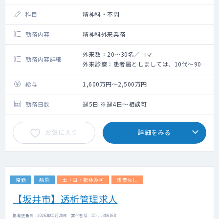
科目
精神科・不問
勤務内容
精神科外来業務
外来数：20～30名／コマ
勤務内容詳細
外来診察：患者層としましては、10代～90代
まで幅広い年齢層の患者様が来院されます。
主にうつ病・不眠症・発達障害の
給与
1,600万円～2,500万円
対応を行っています。
勤務日数
週5日 ※週4日～相談可
お気に入り
詳細をみる
常勤
病院
土・日・祝休み可
残業なし
【坂井市】透析管理求人
掲載更新日 : 2026年05月28日 案件番号 : 25-JJ306168