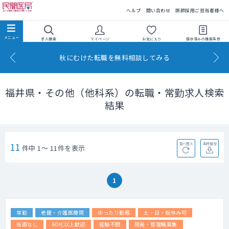
民間医局
ヘルプ
問い合わせ
医師採用ご担当者様へ
求人検索
マイページ
お気に入り
保存済みの
検索条件
秋にむけた転職を無料相談してみる
福井県・その他（他科系）の転職・常勤求人検索
結果
11
並べ替え
条件保存
件中 1～ 11件を表示
1
常勤
老健・介護医療院
ゆったり勤務
土・日・祝休み可
当直なし
60代以上歓迎
経験不問
院長・管理職募集