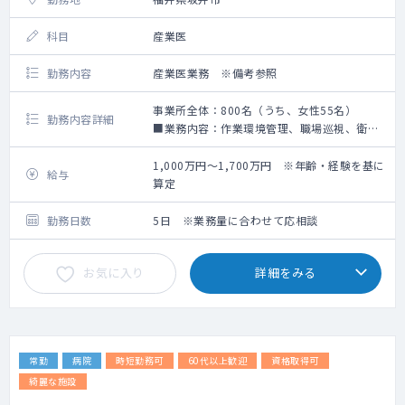
科目
産業医
勤務内容
産業医業務 ※備考参照
事業所全体：800名（うち、女性55名）
勤務内容詳細
■業務内容：作業環境管理、職場巡視、衛生
委員会参加、健康診断事後措置、健康診断計
画の策定、健康相談、健康教育、健康診査、
1,000万円～1,700万円 ※年齢・経験を基に
給与
特殊健診（有機溶剤、電位放射、じん肺、特
算定
定化学物質、四アルキル鉛）、応急処置、疾
病管理
勤務日数
5日 ※業務量に合わせて応相談
■工場2交代制で深夜勤務があるため、潜在的
に健康管理が必要な社員のサポートが必要
お気に入り
詳細をみる
常勤
病院
時短勤務可
60代以上歓迎
資格取得可
綺麗な施設