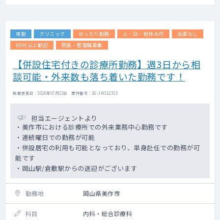
■設備：X線TV装置、マルチスライスCT、超
音波診断装置、内視鏡
常勤
クリニック
ゆったり勤務
土・日・祝休み可
当直なし
■当直：1名体制 平日3万円/土日祝4万円
土13時～18時3万円 日祝9時～18時6万円
60代以上歓迎
院長・管理職募集
【併設住宅付きの診療所勤務】週3日から相
談可能・外来数も落ち着いた勤務です！
掲載更新日 : 2026年07月22日 案件番号 : 26-JW312313
担当エージェントより
・美作市における診療所での外来業務中心勤務です
・連続曜日での勤務が可能
・併設居宅の利用も可能となっており、単身赴任での勤務が可
能です
・岡山駅/倉敷駅からの送迎がございます
勤務地
岡山県美作市
科目
内科・総合診療科