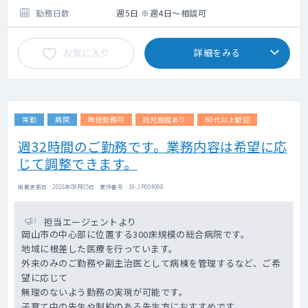
勤務日数
週5日 ※週4日～相談可
お気に入り
詳細をみる
常勤
病院
時短勤務可
託児施設あり
60代以上歓迎
週32時間のご勤務です。業務内容は希望に応
じて調整できます。
掲載更新日 : 2026年08月05日 案件番号 : 19-JP004098
担当エージェントより
岡山市の中心部に位置する300床規模の総合病院です。
地域に根差した医療を行っています。
外来のみのご勤務や副主治医として病棟を管理するなど、ご希
望に応じて
無理のないよう勤務の実現が可能です。
子育て中の先生や制約のある先生方におすすめです。