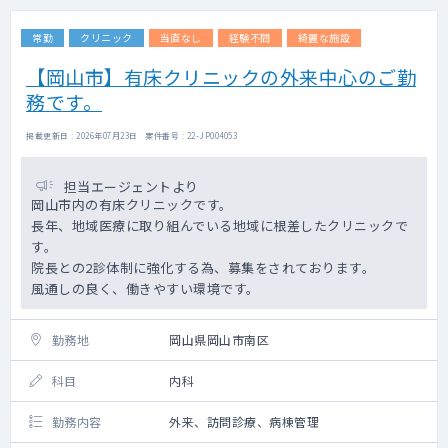
常勤
クリニック
当直なし
経験不問
綺麗な施設
【岡山市】有床クリニックの外来中心のご勤
務です。
掲載更新日 : 2026年07月23日 案件番号 : 22-JP004053
担当エージェントより
岡山市内の有床クリニックです。
長年、地域医療に取り組んでいる地域に根差したクリニックで
す。
院長との2診体制に強化する為、募集をされております。
風通しの良く、働きやすい環境です。
勤務地
岡山県岡山市南区
科目
内科
勤務内容
外来、訪問診療、病棟管理