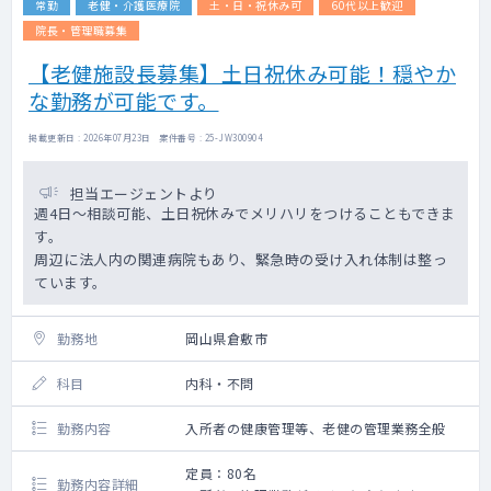
常勤
老健・介護医療院
土・日・祝休み可
60代以上歓迎
院長・管理職募集
【老健施設長募集】土日祝休み可能！穏やか
な勤務が可能です。
掲載更新日 : 2026年07月23日 案件番号 : 25-JW300904
担当エージェントより
週4日～相談可能、土日祝休みでメリハリをつけることもできま
す。
周辺に法人内の関連病院もあり、緊急時の受け入れ体制は整っ
ています。
勤務地
岡山県倉敷市
科目
内科・不問
勤務内容
入所者の健康管理等、老健の管理業務全般
定員：80名
勤務内容詳細