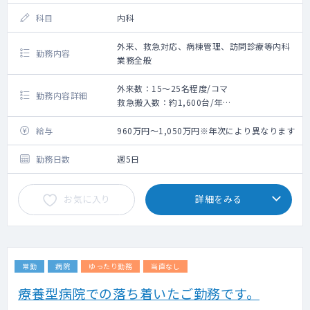
科目
内科
外来、救急対応、病棟管理、訪問診療等内科
勤務内容
業務全般
外来数：15～25名程度/コマ
勤務内容詳細
救急搬入数：約1,600台/年
<業務>※プログラムに沿って決定
■外来 ：外来数15～25名程度/コマ 担
給与
960万円～1,050万円※年次により異なります
当コマ数：1～2コマ程度/週
■病棟 ：15～20名程度
勤務日数
週5日
※その他救急対応・訪問診療等相談により担
当いただきます。
お気に入り
詳細をみる
■設備 ：電子カルテ(ソフトウェア)、
MRI、CT、RI、アンギオ、PACS、乳房用デジ
タルX線装置、X線骨密度測定装置、結石破砕
装置、X線透視撮影装置
常勤
病院
ゆったり勤務
当直なし
■当直 ：外来担当・病棟担当の2名体制
手当3.5万円+時間外手当5時間分/回
療養型病院での落ち着いたご勤務です。