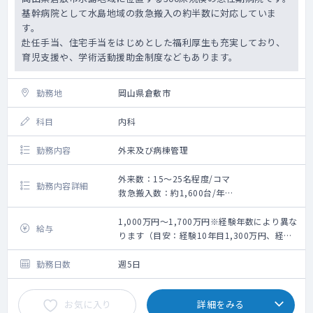
基幹病院として水島地域の救急搬入の約半数に対応していま
す。
赴任手当、住宅手当をはじめとした福利厚生も充実しており、
育児支援や、学術活動援助金制度などもあります。
勤務地
岡山県倉敷市
科目
内科
勤務内容
外来及び病棟管理
外来数：15～25名程度/コマ
勤務内容詳細
救急搬入数：約1,600台/年
<業務>
■外来 ：
1,000万円～1,700万円※経験年数により異な
給与
担当外来数：週1～2コマ程度
ります（目安：経験10年目1,300万円、経験
患者数 ：15～25名程度/コマ
15年目1,600万円）
■病棟 ：受け持ち患者数 15～20名(主
勤務日数
週5日
治医制・チーム制選択可)
※他救急対応・訪問診療等内科業務を相談の
お気に入り
詳細をみる
上決定いたします。