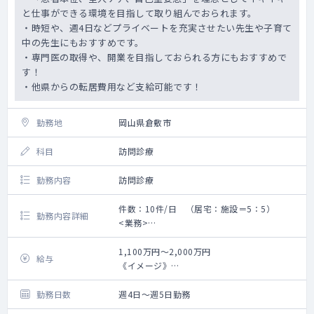
と仕事ができる環境を目指して取り組んでおられます。
・時短や、週4日などプライベートを充実させたい先生や子育て
中の先生にもおすすめです。
・専門医の取得や、開業を目指しておられる方にもおすすめで
す！
・他県からの転居費用など支給可能です！
勤務地
岡山県倉敷市
科目
訪問診療
勤務内容
訪問診療
件数：10件/日 （居宅：施設＝5：5）
勤務内容詳細
<業務>
■外来 ：なし
■担当患者 ：応相談
1,100万円～2,000万円
給与
■訪問診療 ：10件/1日あたり
《イメージ》
■オンコール：応相談（月6回以上 平日4
【オンコールなし】（週5）基本年収1,700万
日、土日2日）
円～／（週4日）1,360万円～
勤務日数
週4日～週5日勤務
※日中の診療を充実させているため、夜間
【オンコールあり】※手当込※ （週5）基本