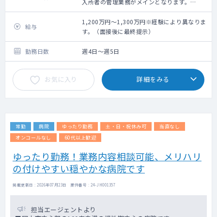
入所者の管理業務がメインとなります。
▼当直：応相談（月1回～）
▼オンコール：有（急変時対応）
1,200万円～1,300万円※経験により異なりま
給与
す。（面接後に最終提示）
勤務日数
週4日～週5日
お気に入り
詳細をみる
常勤
病院
ゆったり勤務
土・日・祝休み可
当直なし
オンコールなし
60代以上歓迎
ゆったり勤務！業務内容相談可能、メリハリ
の付けやすい穏やかな病院です
掲載更新日 : 2026年07月23日 案件番号 : 24-JH001357
担当エージェントより