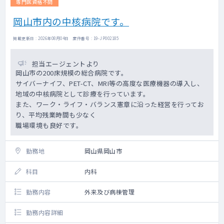
専門医資格不問
岡山市内の中核病院です。
掲載更新日 : 2026年08月04日 案件番号 : 19-JP002185
担当エージェントより
岡山市の200床規模の総合病院です。
サイバーナイフ、PET-CT、MRI等の高度な医療機器の導入し、
地域の中核病院として診療を行っています。
また、ワーク・ライフ・バランス憲章に沿った経営を行ってお
り、平均残業時間も少なく
職場環境も良好です。
勤務地
岡山県岡山市
科目
内科
勤務内容
外来及び病棟管理
勤務内容詳細