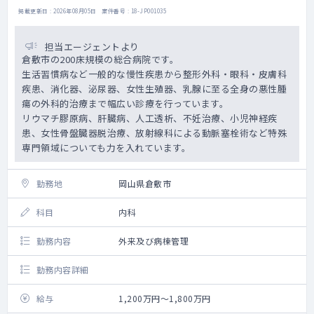
掲載更新日 : 2026年08月05日 案件番号 : 18-JP001035
担当エージェントより
倉敷市の200床規模の総合病院です。
生活習慣病など一般的な慢性疾患から整形外科・眼科・皮膚科
疾患、消化器、泌尿器、女性生殖器、乳腺に至る全身の悪性腫
瘍の外科的治療まで幅広い診療を行っています。
リウマチ膠原病、肝臓病、人工透析、不妊治療、小児神経疾
患、女性骨盤臓器脱治療、放射線科による動脈塞栓術など特殊
専門領域についても力を入れています。
勤務地
岡山県倉敷市
科目
内科
勤務内容
外来及び病棟管理
勤務内容詳細
給与
1,200万円～1,800万円