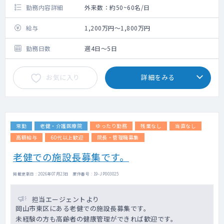
勤務内容詳細
外来数：約50~60名/日
給与
1,200万円～1,800万円
勤務日数
週4日～5日
お気に入り
詳細をみる
常勤
老健・介護医療院
ゆったり勤務
残業なし
当直なし
高額給与
60代以上歓迎
院長・管理職募集
老健での施設長募集です。
掲載更新日 : 2026年07月23日 案件番号 : 19-JP003025
担当エージェントより
岡山市東区にある老健での施設長募集です。
未経験の方も高齢者の健康管理ができれば歓迎です。