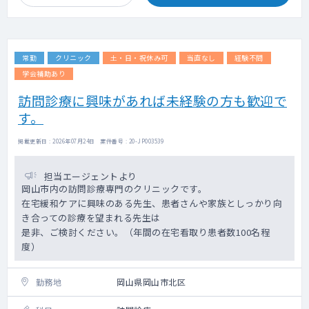
常勤
クリニック
土・日・祝休み可
当直なし
経験不問
学会補助あり
訪問診療に興味があれば未経験の方も歓迎で
す。
掲載更新日 : 2026年07月24日 案件番号 : 20-JP003539
担当エージェントより
岡山市内の訪問診療専門のクリニックです。
在宅緩和ケアに興味のある先生、患者さんや家族としっかり向
き合っての診療を望まれる先生は
是非、ご検討ください。（年間の在宅看取り患者数100名程
度）
勤務地
岡山県岡山市北区