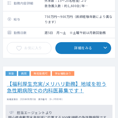
外来数：15～25名程度/コマ
勤務内容詳細
救急搬入数：約1,600台/年
<業務>※プログラムに沿って決定
■外来 ：外来数15～25名程度/コマ
750万円～900万円（医師経験年数により異な
給与
担当コマ数：１～２コマ程度/週
ります）
■救急担当：1～2コマ/週
■病棟 ：15～20名程度（主治医となりま
勤務日数
週5日 月～土 ※土曜午前は月数回勤務
すが、指導医のサポートあり）
※その他救急対応・訪問診療等相談により担
お気に入り
詳細をみる
当いただきます。
■設備 ：電子カルテ(ソフトウェア)、
MRI、CT、RI、アンギオ、PACS、乳房用デジ
タルX線装置、X線骨密度測定装置、結石破砕
常勤
病院
時短勤務可
学会補助あり
装置、X線透視撮影装置
■当直 ：救急外来担当・病棟担当の2名体
【福利厚生充実/メリハリ勤務】地域を担う
制 手当3.5万円+時間外手当5時間分/回
急性期病院での内科医募集です！
掲載更新日 : 2026年08月03日 案件番号 : 19-JP000491
担当エージェントより
岡山県倉敷市水島地域に位置する300床規模の急性期病院です。