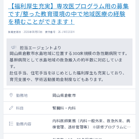
【福利厚生充実】専攻医プログラム用の募集
です/整った教育環境の中で地域医療の経験
を積むことができます！
掲載更新日 : 2026年08月03日 案件番号 : 26-JW313104
担当エージェントより
岡山県倉敷市水島地域に位置する300床規模の急性期病院です。
基幹病院として水島地域の救急搬入の約半数に対応していま
す。
赴任手当、住宅手当をはじめとした福利厚生も充実しており、
育児支援や、学術活動援助金制度などもあります。
勤務地
岡山県倉敷市
科目
腎臓科・内科
内科医師業務（内科一般外来、救急外来、病
勤務内容
棟管理、透析管理等） ※研修プログラムに則
った業務全般