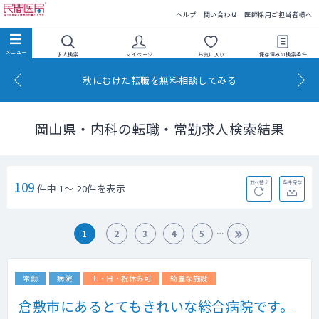
民間医局
ヘルプ
問い合わせ
医師採用ご担当者様へ
求人検索
マイページ
お気に入り
保存済みの
検索条件
秋にむけた転職を無料相談してみる
岡山県・内科の転職・常勤求人検索結果
109
並べ替え
条件保存
件中 1～ 20件を表示
1
2
3
4
5
常勤
病院
土・日・祝休み可
綺麗な施設
倉敷市にあるとてもきれいな総合病院です。