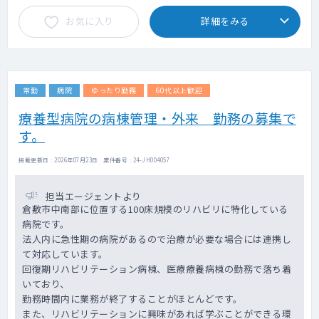
の緊急往診の頻度は低いです。
年収1,890万円～／（週4日）1,550万円～
お気に入り
詳細をみる
■訪問体制：医師1名＋看護師1名＋ドライバ
※ご経験やオンコール頻度により変動致しま
ー
す。
※当院では、医師が業務に専念できるよう
看護師が診療に同行します。
■医療設備：医療機器：電子カルテ(PC)、ポ
常勤
病院
ゆったり勤務
60代以上歓迎
ータブルエコー、心電図、電気メス
■その他：医師同士で相談を出来る体制を整
療養型病院の病棟管理・外来 勤務の募集で
えております。
す。
■緩和ケア専門医の取得も目指せます。
■開業のノウハウレクチャーも可能です。
掲載更新日 : 2026年07月23日 案件番号 : 24-JH004057
担当エージェントより
倉敷市中南部に位置する100床規模のリハビリに特化している
病院です。
法人内に急性期の病院があるので治療が必要な場合には連携し
て対応しています。
回復期リハビリテーション病棟、医療療養病棟の勤務で落ち着
いており、
勤務時間内に業務が終了することがほとんどです。
また、リハビリテーションに興味があれば学ぶことができる環