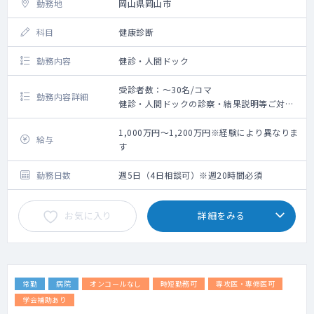
勤務地
岡山県岡山市
科目
健康診断
勤務内容
健診・人間ドック
受診者数：～30名/コマ
勤務内容詳細
健診・人間ドックの診察・結果説明等ご対応
いただきます。
1,000万円～1,200万円※経験により異なりま
給与
す
勤務日数
週5日（4日相談可）※週20時間必須
お気に入り
詳細をみる
常勤
病院
オンコールなし
時短勤務可
専攻医・専修医可
学会補助あり