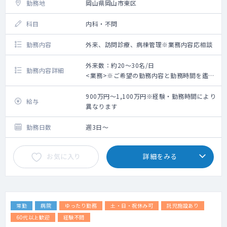
勤務地
岡山県岡山市東区
科目
内科・不問
勤務内容
外来、訪問診療、病棟管理※業務内容応相談
外来数：約20～30名/日
勤務内容詳細
<業務>※ご希望の勤務内容と勤務時間を鑑み
て調整いたします。
900万円～1,100万円※経験・勤務時間により
給与
■外来 ：担当コマ数 2コマ程度/週、外
異なります
来数 100人/日※週1コマでも相談可
■病棟 ：受け持ち患者数 40人程度（相
勤務日数
週3日～
談により決定）
■訪問診療：ご希望いただける場合はご相談
お気に入り
詳細をみる
の上お願いしたい意向です。
体制：看護師との2名体制（運転は看護師にお
任せいただくこともできます）
往診先：施設中心
往診先は病院を起点に車で5分～30分圏内の
常勤
病院
ゆったり勤務
土・日・祝休み可
託児施設あり
距離に集結しております。
対応件数：希望により相談可能
60代以上歓迎
経験不問