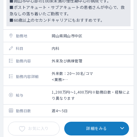
■岡山市中心部の100床未満の慢性期中心の病院です。
■ポストアキュート・サブアキュートの患者さんが中心で、救
急なしの落ち着いたご勤務です。
■60歳以上のセカンドキャリアにもおすすめです。
勤務地
岡山県岡山市中区
科目
内科
勤務内容
外来及び病棟管理
外来数：20～30名/コマ
勤務内容詳細
<業務>
■外来：担当コマ数 5～6コマ/週、外来
数 20～30名/コマ
1,200万円～1,400万円※勤務日数・経験によ
給与
※勤務開始時は10～20名ずつくらいからスタ
り異なります
ートし、徐々に患者さんがついて来るような
形です。
勤務日数
週4～5日
※主な症例：尿路感染症・肺炎・高齢者の慢
性疾患
お気に入り
詳細をみる
■病棟：受け持ち患者数 20～30人※要相談