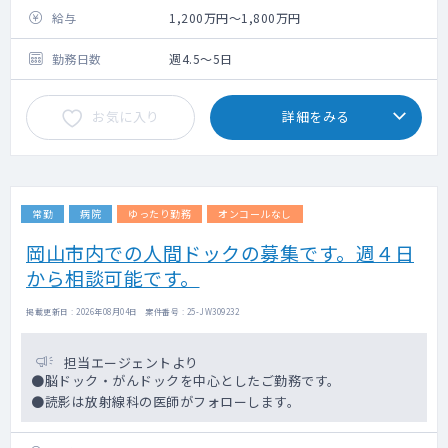
給与
1,200万円～1,800万円
勤務日数
週4.5～5日
お気に入り
詳細をみる
常勤
病院
ゆったり勤務
オンコールなし
岡山市内での人間ドックの募集です。週４日
から相談可能です。
掲載更新日 : 2026年08月04日 案件番号 : 25-JW309232
担当エージェントより
●脳ドック・がんドックを中心としたご勤務です。
●読影は放射線科の医師がフォローします。