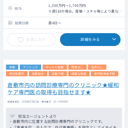
来数 100人/日※週1コマでも相談可
1,300万円～1,700万円
給与
■病棟 ：受け持ち患者数 40人程度（相
※週5日の場合。経験・スキル等により異なり
談により決定）
ます。（面接後に最終提示）
■訪問診療：ご希望いただける場合はご相談
勤務日数
週4日～
の上お願いしたい意向です。
体制：看護師との2名体制（運転は看護師にお
お気に入り
詳細をみる
任せいただくこともできます）
往診先：施設中心
往診先は病院を起点に車で5分～30分圏内の
距離に集結しております。
対応件数：希望により相談可能
常勤
クリニック
ゆったり勤務
残業なし
当直なし
☆訪問診療未経験の先生でもサポートいたし
ます！
時短勤務可
高額給与
経験不問
綺麗な施設
専門医資格不問
倉敷市内の訪問診療専門のクリニック★緩和
■設備 ：CT室、心電図、内視鏡
ケア専門医の取得も目指せます★
■当直 ：1名体制 手当4万円/回
掲載更新日 : 2026年07月23日 案件番号 : 24-JH000809
担当エージェントより
・倉敷市内に位置する訪問診療専門のクリニックです。
・「患者本位、全人ケア、自己重要感」を理念としてイキイキ