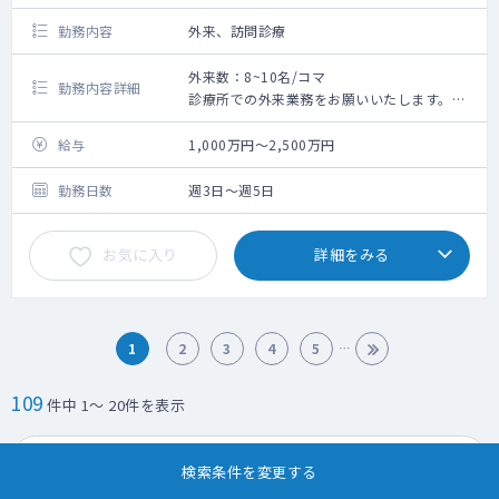
勤務内容
外来、訪問診療
外来数：8~10名/コマ
勤務内容詳細
診療所での外来業務をお願いいたします。
現在は休止しておりますが、一部訪問診療を
担っていただきたいご意向もございます
給与
1,000万円～2,500万円
勤務日数
週3日～週5日
お気に入り
詳細をみる
1
2
3
4
5
109
件中 1～ 20件を表示
求人検索に戻る
検索条件を変更する