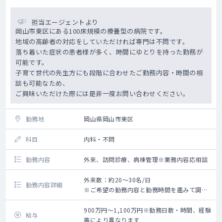
担当エージェントより
岡山市東区にある100床規模の療養型の病院です。
地域の高齢者の対応をしていただければ専門は不問です。
落ち着いた症状の患者様が多く、時間にゆとりを持った勤務が
可能です。
子育て世代の先生方にも段階に合わせたご勤務内容・時間の相
談も可能なため、
ご興味いただけた際には是非一度お問い合わせください。
勤務地
岡山県岡山市東区
科目
内科・不問
勤務内容
外来、訪問診療、病棟管理※業務内容応相談
外来数：約20～30名/日
勤務内容詳細
※ご希望の勤務内容と勤務時間を鑑みて調整
いたします。
<業務内容>
900万円～1,100万円※勤務日数・時間、経験
給与
■外来 ：担当コマ数 2コマ程度/週、外
等により異なります