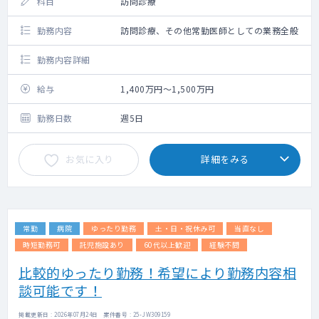
科目
訪問診療
勤務内容
訪問診療、その他常勤医師としての業務全般
勤務内容詳細
給与
1,400万円～1,500万円
勤務日数
週5日
お気に入り
詳細をみる
常勤
病院
ゆったり勤務
土・日・祝休み可
当直なし
時短勤務可
託児施設あり
60代以上歓迎
経験不問
比較的ゆったり勤務！希望により勤務内容相
談可能です！
掲載更新日 : 2026年07月24日 案件番号 : 25-JW309159