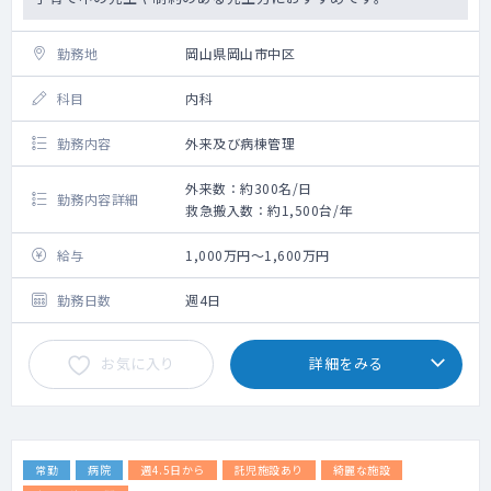
勤務地
岡山県岡山市中区
科目
内科
勤務内容
外来及び病棟管理
外来数：約300名/日
勤務内容詳細
救急搬入数：約1,500台/年
給与
1,000万円～1,600万円
勤務日数
週4日
お気に入り
詳細をみる
常勤
病院
週4.5日から
託児施設あり
綺麗な施設