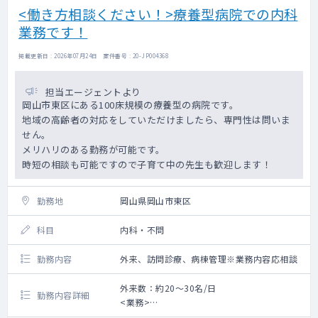
☆訪問診療未経験の先生でもサポートいたし
<働き方相談ください！>療養型病院での内科
ます！
業務です！
■設備 ：CT室、心電図、内視鏡
■当直 ：1名体制 手当4万円/回
掲載更新日 : 2026年07月24日 案件番号 : 20-JP004368
担当エージェントより
岡山市東区にある100床規模の療養型の病院です。
地域の高齢者の対応をしていただけましたら、専門性は問いま
せん。
メリハリのある勤務が可能です。
時短の相談も可能ですので子育て中の先生も歓迎します！
勤務地
岡山県岡山市東区
科目
内科・不問
勤務内容
外来、訪問診療、病棟管理※業務内容応相談
外来数：約20～30名/日
勤務内容詳細
<業務>
■外来 ：担当コマ数 2コマ程度/週、外