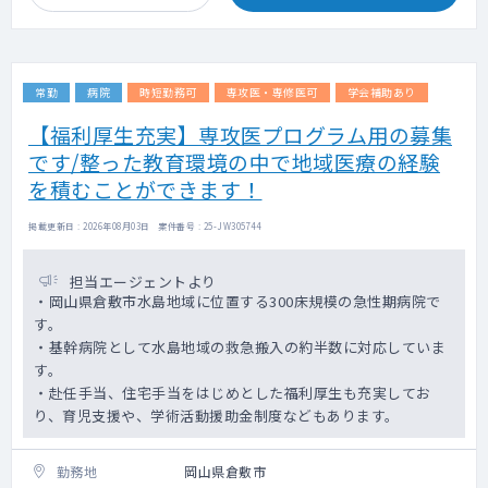
■設備 ：電子カルテ(ソフトウェア)、
MRI、CT、RI、アンギオ、PACS、乳房用デジ
タルX線装置、X線骨密度測定装置、結石破砕
常勤
病院
時短勤務可
専攻医・専修医可
学会補助あり
装置、X線透視撮影装置
■当直 ：外来担当・病棟担当の2名体制
【福利厚生充実】専攻医プログラム用の募集
手当3.5万円/回+翌日半日代休もしくは3時間
です/整った教育環境の中で地域医療の経験
分の超過手当支給
■オンコール：あり
を積むことができます！
掲載更新日 : 2026年08月03日 案件番号 : 25-JW305744
担当エージェントより
・岡山県倉敷市水島地域に位置する300床規模の急性期病院で
す。
・基幹病院として水島地域の救急搬入の約半数に対応していま
す。
・赴任手当、住宅手当をはじめとした福利厚生も充実してお
り、育児支援や、学術活動援助金制度などもあります。
勤務地
岡山県倉敷市