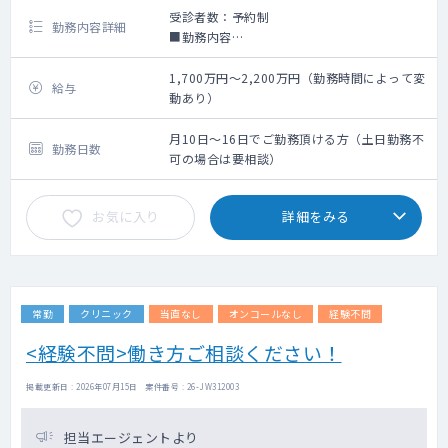
受診者数：予約制
勤務内容詳細
■勤務内容
・問診票を元にカウンセリング
・薬の調合及び処方
1,700万円～2,200万円（勤務時間によって変
給与
・管理医師業務：保健所対応、未承認薬の輸
動あり）
入時に名義をお借りする事 （本部に医療法人
担当・通関士がおりますので基本的には本部
月10日～16日でご勤務頂ける方（土日勤務不
勤務日数
対応です）
可の場合は要相談）
・手技：採血・皮下注射は必須業務でござい
ます
お気に入り
詳細をみる
※営業・スタッフ教育・売上管理はございま
せん
常勤
クリニック
当直なし
オンコールなし
経験不問
<経験不問>働き方ご相談ください！
掲載更新日 : 2026年07月15日 案件番号 : 26-JW312003
担当エージェントより