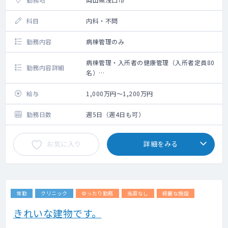
科目
内科・不問
勤務内容
病棟管理のみ
病棟管理・入所者の健康管理（入所者定員80
勤務内容詳細
名）
施設長業務（会議への参加など）
＊勤務内容の詳細は経験・スキルを踏まえて
給与
1,000万円～1,200万円
相談可能
＊救急対応なし
勤務日数
週5日（週4日も可）
お気に入り
詳細をみる
常勤
クリニック
ゆったり勤務
当直なし
綺麗な施設
きれいな建物です。