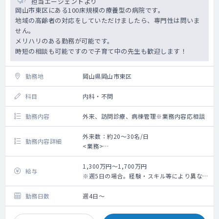
担当エージェントより
岡山市東区にある100床規模の療養型の病院です。
地域の高齢者の対応をしていただけましたら、専門性は問いま
せん。
メリハリのある勤務が可能です。
時短の相談も可能ですので子育て中の先生も歓迎します！
勤務地
岡山県岡山市東区
科目
内科・不問
勤務内容
外来、訪問診療、病棟管理※業務内容応相談
外来数：約20～30名/日
勤務内容詳細
<業務>
■外来 ：担当コマ数 2コマ程度/週、外
来数 100人/日※週1コマでも相談可
1,300万円～1,700万円
給与
■病棟 ：受け持ち患者数 40人程度（相
※週5日の場合。経験・スキル等により異なり
談により決定）
ます。（面接後に最終提示）
■訪問診療：ご希望いただける場合はご相談
勤務日数
週4日～
の上お願いしたい意向です。
体制：看護師との2名体制（運転は看護師にお