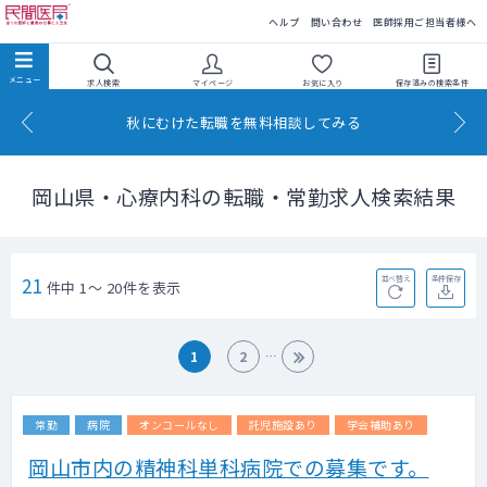
民間医局
ヘルプ
問い合わせ
医師採用ご担当者様へ
求人検索
マイページ
お気に入り
保存済みの
検索条件
秋にむけた転職を無料相談してみる
岡山県・心療内科の転職・常勤求人検索結果
21
並べ替え
条件保存
件中 1～ 20件を表示
1
2
常勤
病院
オンコールなし
託児施設あり
学会補助あり
岡山市内の精神科単科病院での募集です。