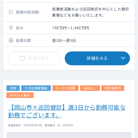
産業医活動および巡回検診を中心とした健診
勤務内容詳細
業務などをお願いいたします。
給与
700万円～1,400万円
勤務日数
週3日～週5日
お気に入り
詳細をみる
常勤
その他医療施設
ゆったり勤務
当直なし
時短勤務可
60代以上歓迎
【岡山市×巡回健診】週3日から勤務可能な
勤務でございます。
掲載更新日 : 2026年06月23日 案件番号 : 20-JP002035