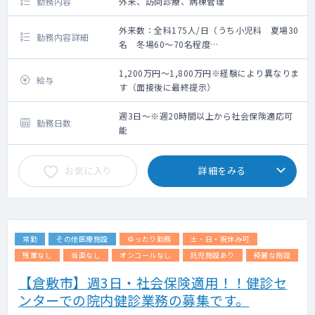
勤務内容
外来、訪問診療、病棟管理
外来数：全科175人/日（うち小児科 夏場30
勤務内容詳細
名 冬場60～70名程度
▽外来：20～30名程度
担当コマ数：要相談
1,200万円～1,800万円※経験により異なりま
給与
す（面接後に最終提示）
▽訪問診療：担当コマ数要相談
→現在は施設1件、居宅30件の計50名ほど。
週3日～※週20時間以上から社会保険適応可
勤務日数
これから件数を伸ばしていきたい意向です。
能
▽病棟管理：希望により相談（訪問診療に注
お気に入り
詳細をみる
力いただきたいため免除も可能です）
常勤
その他医療施設
ゆったり勤務
土・日・祝休み可
残業なし
当直なし
オンコールなし
託児施設あり
綺麗な施設
【倉敷市】週3日・社会保険適用！！健診セ
ンターでの院内健診業務の募集です。