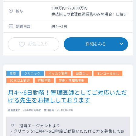
系OPE）
・カルテチェック
500万円～2,000万円
給与
・その他関連業務
手技無しの管理医師業務のみの場合：日給6万
・三宮・梅田・西梅田・難波など関西圏のク
円
リニックで出張あり
手技ありの常勤管理医師業務の場合：時給
勤務日数
週4～5日
10,000～15,000円＋独り立ち後はインセン
■給与
ティブあり
お気に入り
詳細をみる
経験者 ：10,000～15,000円／時給
理事報酬 ：月150,000円
未経験者：10,000円／時給
※手技習得のタイミングで随時時給変更いた
します。
常勤
クリニック
ゆったり勤務
当直なし
オンコールなし
■教育研修
見学・指導を実施予定
60代以上歓迎
経験不問
院長・管理職募集
月4～6日勤務！管理医師としてご対応いただ
ける先生をお探ししております
掲載更新日 : 2026年07月09日 案件番号 : 26-JW314170
担当エージェントより
・クリニックに月4～6日程度ご勤務いただける方を募集してお