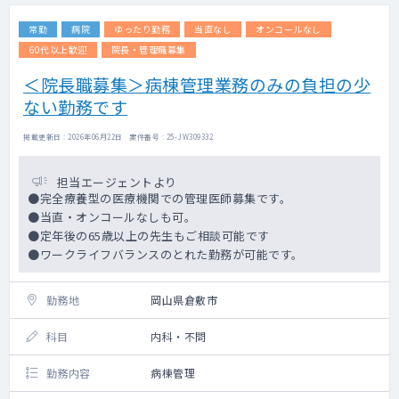
常勤
病院
ゆったり勤務
当直なし
オンコールなし
60代以上歓迎
院長・管理職募集
＜院長職募集＞病棟管理業務のみの負担の少
ない勤務です
掲載更新日 : 2026年06月22日 案件番号 : 25-JW309332
担当エージェントより
●完全療養型の医療機関での管理医師募集です。
●当直・オンコールなしも可。
●定年後の65歳以上の先生もご相談可能です
●ワークライフバランスのとれた勤務が可能です。
勤務地
岡山県倉敷市
科目
内科・不問
勤務内容
病棟管理