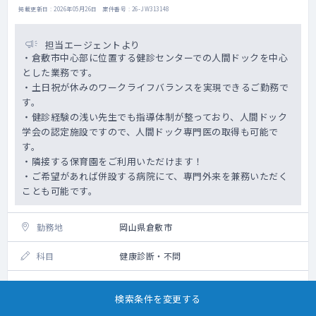
掲載更新日 : 2026年05月26日 案件番号 : 26-JW313148
担当エージェントより
・倉敷市中心部に位置する健診センターでの人間ドックを中心
とした業務です。
・土日祝が休みのワークライフバランスを実現できるご勤務で
す。
・健診経験の浅い先生でも指導体制が整っており、人間ドック
学会の認定施設ですので、人間ドック専門医の取得も可能で
す。
・隣接する保育園をご利用いただけます！
・ご希望があれば併設する病院にて、専門外来を兼務いただく
ことも可能です。
勤務地
岡山県倉敷市
科目
健康診断・不問
院内健診（繁忙期など出張健診のお願いをす
勤務内容
検索条件を変更する
ることがございます）