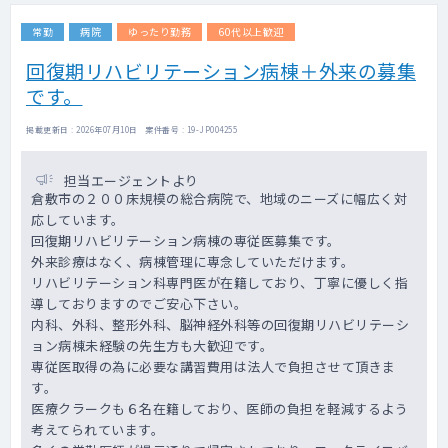
常勤
病院
ゆったり勤務
60代以上歓迎
回復期リハビリテーション病棟＋外来の募集
です。
掲載更新日 : 2026年07月10日 案件番号 : 19-JP004255
担当エージェントより
倉敷市の２００床規模の総合病院で、地域のニーズに幅広く対
応しています。
回復期リハビリテーション病棟の専従医募集です。
外来診療はなく、病棟管理に専念していただけます。
リハビリテーション科専門医が在籍しており、丁寧に優しく指
導しておりますのでご安心下さい。
内科、外科、整形外科、脳神経外科等の回復期リハビリテーシ
ョン病棟未経験の先生方も大歓迎です。
専従医取得の為に必要な講習費用は法人で負担させて頂きま
す。
医療クラークも６名在籍しており、医師の負担を軽減するよう
考えてられています。