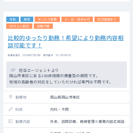
往診先：施設中心
往診先は病院を起点に車で5分～30分圏内の
距離に集結しております。
常勤
病院
ゆったり勤務
土・日・祝休み可
託児施設あり
対応件数：希望により相談可能
☆訪問診療未経験の先生でもサポートいたし
60代以上歓迎
経験不問
ます！
比較的ゆったり勤務！希望により勤務内容相
談可能です！
■設備 ：CT室、心電図、内視鏡
■当直 ：1名体制 手当4万円/回
掲載更新日 : 2026年07月24日 案件番号 : 24-JW100142
担当エージェントより
岡山市東区にある100床規模の療養型の病院です。
地域の高齢者の対応をしていただければ専門は不問です。
勤務地
岡山県岡山市東区
科目
内科・不問
勤務内容
外来、訪問診療、病棟管理※業務内容応相談