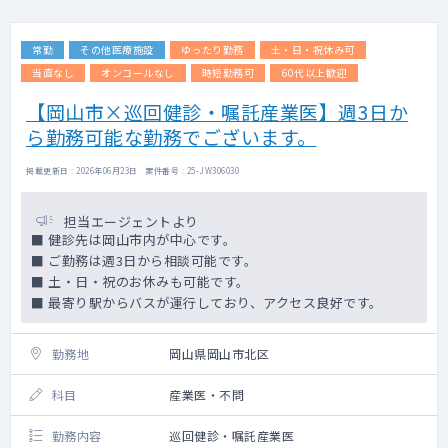
常勤
その他医療施設
ゆったり勤務
土・日・祝休み可
当直なし
オンコールなし
時短勤務可
60代以上歓迎
【岡山市×巡回健診・嘱託産業医】週3日か
ら勤務可能な勤務でございます。
掲載更新日 : 2026年06月23日 案件番号 : 25-JW306030
担当エージェントより
■ 健診先は岡山市内が中心です。
■ ご勤務は週3日から相談可能です。
■ 土・日・祝のお休みも可能です。
■ 最寄り駅からバスが運行しており、アクセス良好です。
勤務地
岡山県岡山市北区
科目
産業医・不問
勤務内容
巡回健診・嘱託産業医