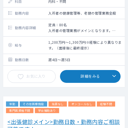
科目
内科・不問
勤務内容
入所者の健康管理等、老健の管理業務全般
定員：80名
勤務内容詳細
入所者の管理業務がメインとなります。
▼当直：応相談（月1回～）
▼オンコール：有（急変時対応）
1,200万円～1,300万円※経験により異なりま
給与
す。（面接後に最終提示）
勤務日数
週4日～週5日
お気に入り
詳細をみる
常勤
その他医療施設
当直なし
オンコールなし
経験不問
専門医資格不問
学会補助あり
<出張健診メイン>勤務日数・勤務内容ご相談