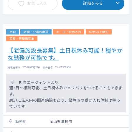
お気に入り
詳細をみる
任せいただくこともできます）
往診先：施設中心
往診先は病院を起点に車で5分～30分圏内の
距離に集結しております。
対応件数：希望により相談可能
常勤
老健・介護医療院
土・日・祝休み可
60代以上歓迎
☆訪問診療未経験の先生でもサポートいたし
ます！
院長・管理職募集
【老健施設長募集】土日祝休み可能！穏やか
■設備 ：CT室、心電図、内視鏡
な勤務が可能です。
■当直 ：1名体制 手当4万円/回
掲載更新日 : 2026年07月23日 案件番号 : 25-JW300904
担当エージェントより
週4日～相談可能、土日祝休みでメリハリをつけることもできま
す。
周辺に法人内の関連病院もあり、緊急時の受け入れ体制は整っ
ています。
勤務地
岡山県倉敷市