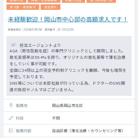
専攻医・専修医可
通勤便利
未経験歓迎！岡山市中心部の高額求人です！
掲載更新日 : 2026年07月15日 案件番号 : 26-JW312256
担当エージェントより
AGA（男性型脱毛症）の専門クリニックとして開院しました。
発毛実感率は99.4%を誇り、オリジナルの発毛薬等で薄毛治療
をしていく事が可能です。
全国に54院以上の完全予約制クリニックを展開、今後も増院を
予定しております。
SNS等については本部社員が行っている為、ドクターのSNS関
連の負担やノルマはございません。
勤務地
岡山県岡山市北区
科目
不問
勤務内容
自由診療（薄毛治療・カウンセリング等）