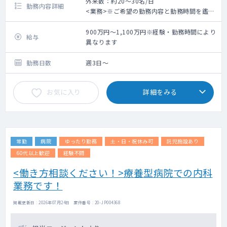
外来数：約20～30名/日
勤務内容詳細
<業務>※ご希望の勤務内容と勤務時間を鑑み
て調整いたします。
900万円～1,100万円※経験・勤務時間により
給与
■外来 ：担当コマ数 2コマ程度/週、外
異なります
来数 100人/日※週1コマでも相談可
■病棟 ：受け持ち患者数 40人程度（相
勤務日数
週3日～
談により決定）
■訪問診療：ご希望いただける場合はご相談
お気に入り
詳細をみる
の上お願いしたい意向です。
体制：看護師との2名体制（運転は看護師にお
任せいただくこともできます）
往診先：施設中心
往診先は病院を起点に車で5分～30分圏内の
常勤
病院
ゆったり勤務
土・日・祝休み可
託児施設あり
距離に集結しております。
対応件数：希望により相談可能
60代以上歓迎
経験不問
☆訪問診療未経験の先生でもサポートいたし
<働き方相談ください！>療養型病院での内科
ます！
業務です！
■設備 ：CT室、心電図、内視鏡
■当直 ：1名体制 手当4万円/回
掲載更新日 : 2026年07月24日 案件番号 : 20-JP004368