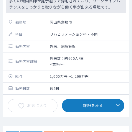
多くの常勤医師が提示通りで帰宅されており、ワークライフバ
ランスをしっかりと取りながら働く事が出来る環境です。
勤務地
岡山県倉敷市
科目
リハビリテーション科・不問
勤務内容
外来、病棟管理
外来数：約600人/日
勤務内容詳細
<業務>
■外来 ：担当コマ数は相談 外来数 約
600人/日
給与
1,000万円～1,200万円
■病棟 ：受け持ち患者数 30～50人（回
復期リハ）
勤務日数
週5日
お気に入り
詳細をみる