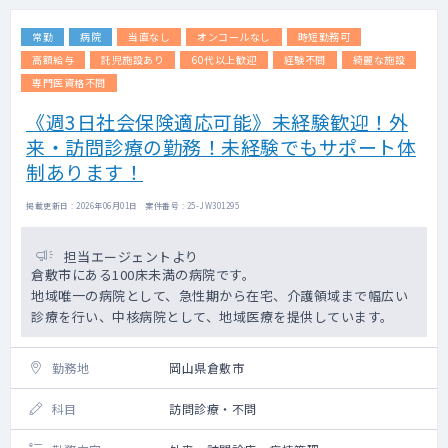
常勤
病院
当直なし
オンコールなし
時短勤務可
高額給与
託児施設あり
60代以上歓迎
経験不問
綺麗な施設
専門医資格不問
《週3日社会保険適応可能》未経験歓迎！外
来・訪問診療の勤務！未経験でもサポート体
制あります！
掲載更新日 : 2026年06月01日 案件番号 : 25-JW301295
担当エージェントより
倉敷市にある100床未満の病院です。
地域唯一の病院として、急性期から在宅、介護領域まで幅広い
診療を行い、中核病院として、地域医療を提供しています。
勤務地
岡山県倉敷市
科目
訪問診療・不問