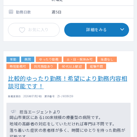
勤務日数
週5日
お気に入り
詳細をみる
常勤
病院
ゆったり勤務
土・日・祝休み可
当直なし
時短勤務可
託児施設あり
60代以上歓迎
経験不問
比較的ゆったり勤務！希望により勤務内容相
談可能です！
掲載更新日 : 2026年07月24日 案件番号 : 25-JW309159
担当エージェントより
岡山市東区にある100床規模の療養型の病院です。
地域の高齢者の対応をしていただければ専門は不問です。
落ち着いた症状の患者様が多く、時間にゆとりを持った勤務が
可能です。