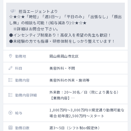
担当エージェントより
☆★☆★「時短」「週3日～」「平日のみ」「出張なし」「顔出
し無」の相談も可能！(給与減あり)☆★☆★
※詳細はお問合せ下さい。
●インセンティブ制度あり！高収入を希望の先生も歓迎！
●未経験の方でも指導・研修体制をしっかり整えています！
勤務地
岡山県岡山市北区
科目
美容外科・不問
勤務内容
美容外科の外来・施術等
外来数：20～30名／日（院により異なる）
勤務内容詳細
【業務内容】
注射から始まり複雑切開系まで徐々にステ
ップアップしていきます。
1,000万円～3,000万円※規定通り勤務可能な
給与
骨を削るような大掛かりなオペまでは実施
場合:初年度2,500万円～スタート
していません。
現状では下肢静脈瘤治療はほとんど行って
勤務日数
週3～5日（シフト制or固定休）