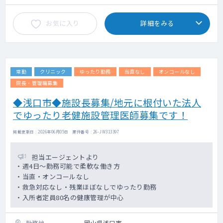
おりません。
お気に入り
詳細をみる
【研修について】
美容領域での勤務経験がある方も全くの未
経験の方も「グループのイズムや方針」を理
解していただく為に
必ず研修期間を設けています。また能力や
常勤
クリニック
ゆったり勤務
当直なし
オンコールなし
スキルに応じての段階的にステップを踏む研
修体制を整えておりますので
院長・管理職募集
未経験の方も安心して勤務をスタートする
◆浅口市◆施設長募集/地元に根付いた法人
ことが出来ます。
でゆったり老健施設管理医師募集です！
希望エリアをメインに他エリア（通勤可能
な範囲）を含む各院をローテーションでまわ
掲載更新日 : 2026年06月05日 案件番号 : 26-JW313397
っていただきます。
地域により患者層や症例にも偏りがある
担当エージェントより
為、幅広く経験を積んでいただく事を目的と
・週4日～勤務可能で柔軟な働き方
しています。
・当直・オンコールなし
各エリアには指導担当の先生も在籍してい
・救急対応なし・残業ほぼなしでゆったり勤務
ます。
・入所者定員80名の健康管理が中心
勤務地
岡山県浅口市