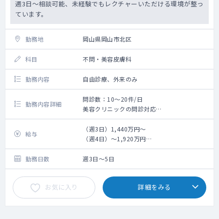
週3日～相談可能、未経験でもレクチャーいただける環境が整っ
ています。
勤務地
岡山県岡山市北区
科目
不問・美容皮膚科
勤務内容
自由診療、外来のみ
問診数：10～20件/日
勤務内容詳細
美容クリニックの問診対応
・脂肪溶解注射
・陰茎注射
（週3日）1,440万円～
給与
（週4日）～1,920万円
（週5日）～2,400万円
勤務日数
週3日～5日
お気に入り
詳細をみる