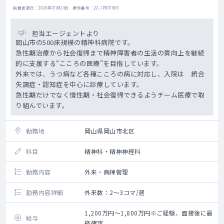
掲載更新日 : 2026年07月24日 案件番号 : 22-JP007995
担当エージェントより
岡山市の500床規模の精神科病院です。
急性期治療から社会復帰まで精神障害者の生活の質向上を継続
的に支援する“こころの医療”を目指しています。
外来では、うつ病など各種こころの病に対応し、入院は 統合
失調症・認知症を中心に診療しています。
急性期だけでなく慢性期・社会復帰できるようチーム医療で取
り組んでいます。
勤務地
岡山県岡山市北区
科目
精神科・精神神経科
勤務内容
外来・病棟管理
勤務内容詳細
外来数：2～3コマ/週
1,200万円～1,800万円※ご経験、面接後に最
給与
終確定