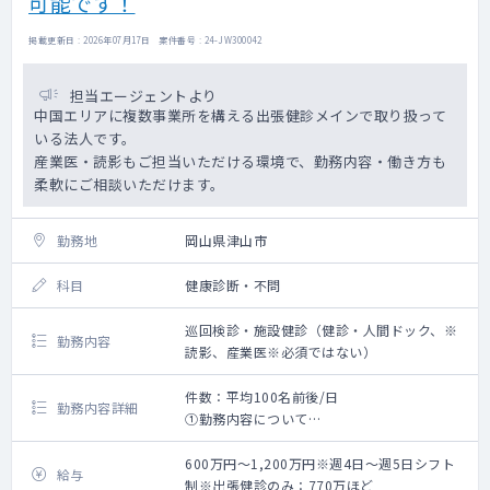
可能です！
掲載更新日 : 2026年07月17日 案件番号 : 24-JW300042
担当エージェントより
中国エリアに複数事業所を構える出張健診メインで取り扱って
いる法人です。
産業医・読影もご担当いただける環境で、勤務内容・働き方も
柔軟にご相談いただけます。
勤務地
岡山県津山市
科目
健康診断・不問
巡回検診・施設健診（健診・人間ドック、※
勤務内容
読影、産業医※必須ではない）
件数：平均100名前後/日
勤務内容詳細
①勤務内容について
・一週間の勤務例 ： 健診3～4日、読影判
定1日など。
600万円～1,200万円※週4日～週5日シフト
給与
・健診は巡回健診が中心ですが、施設健診
制※出張健診のみ：770万ほど