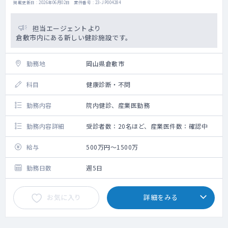
掲載更新日 : 2026年06月02日 案件番号 : 23-JP004284
担当エージェントより
倉敷市内にある新しい健診施設です。
勤務地
岡山県倉敷市
科目
健康診断・不問
勤務内容
院内健診、産業医勤務
勤務内容詳細
受診者数：20名ほど、産業医件数：確認中
給与
500万円～1500万
勤務日数
週5日
お気に入り
詳細をみる