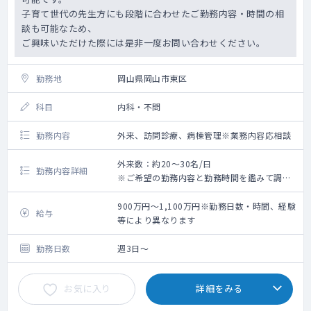
子育て世代の先生方にも段階に合わせたご勤務内容・時間の相
談も可能なため、
ご興味いただけた際には是非一度お問い合わせください。
勤務地
岡山県岡山市東区
科目
内科・不問
勤務内容
外来、訪問診療、病棟管理※業務内容応相談
外来数：約20～30名/日
勤務内容詳細
※ご希望の勤務内容と勤務時間を鑑みて調整
いたします。
<業務内容>
900万円～1,100万円※勤務日数・時間、経験
給与
■外来 ：担当コマ数 2コマ程度/週、外
等により異なります
来数 20～30名/日※週1コマでも相談可
■病棟 ：受け持ち患者数 40人程度（相
勤務日数
週3日～
談により決定）
■訪問診療：担当コマ数は相談により決定
お気に入り
詳細をみる
体制：看護師との2名体制（運転は看護師にお
任せいただくこともできます）