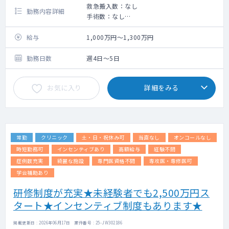
救急搬入数：なし
勤務内容詳細
手術数：なし
療養病床の病棟管理業務をお願いいたしま
す。
給与
1,000万円～1,300万円
【施設概要】
◇ 病床数 ： 約60床
勤務日数
週4日～5日
◇ 施設区分 ： 療養型
◇ 救急告示 ： 救急告示なし
お気に入り
詳細をみる
常勤
クリニック
土・日・祝休み可
当直なし
オンコールなし
時短勤務可
インセンティブあり
高額給与
経験不問
症例数充実
綺麗な施設
専門医資格不問
専攻医・専修医可
学会補助あり
研修制度が充実★未経験者でも2,500万円ス
タート★インセンティブ制度もあります★
掲載更新日 : 2026年06月17日 案件番号 : 25-JW302186