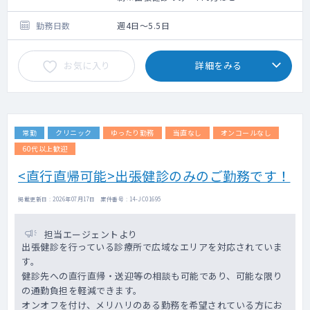
を担当していただくこともあります。
・読影・産業医は必須ではありません。ご
勤務日数
週4日～5.5日
希望に応じます。
・読影はダブルチェック体制があります。
お気に入り
詳細をみる
②巡回健診について
・勤務場所により、勤務時間が変更になり
ます。（変形労働制）
・主な巡回先や担当数等はお問合せくださ
常勤
クリニック
ゆったり勤務
当直なし
オンコールなし
い。
60代以上歓迎
<直行直帰可能>出張健診のみのご勤務です！
掲載更新日 : 2026年07月17日 案件番号 : 14-JC01695
担当エージェントより
出張健診を行っている診療所で広域なエリアを対応されていま
す。
健診先への直行直帰・送迎等の相談も可能であり、可能な限り
の通勤負担を軽減できます。
オンオフを付け、メリハリのある勤務を希望されている方にお