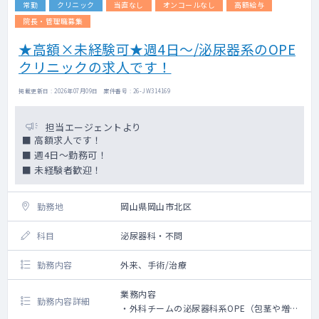
常勤
クリニック
当直なし
オンコールなし
高額給与
院長・管理職募集
★高額×未経験可★週4日～/泌尿器系のOPE
クリニックの求人です！
掲載更新日 : 2026年07月09日 案件番号 : 26-JW314169
担当エージェントより
■ 高額求人です！
■ 週4日～勤務可！
■ 未経験者歓迎！
勤務地
岡山県岡山市北区
科目
泌尿器科・不問
勤務内容
外来、手術/治療
業務内容
勤務内容詳細
・外科チームの泌尿器科系OPE（包茎や増大