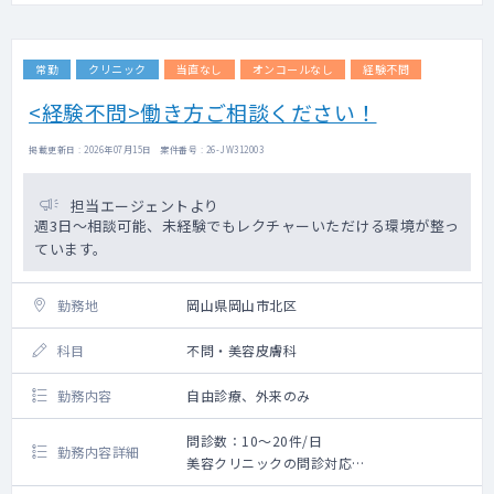
常勤
クリニック
当直なし
オンコールなし
経験不問
<経験不問>働き方ご相談ください！
掲載更新日 : 2026年07月15日 案件番号 : 26-JW312003
担当エージェントより
週3日～相談可能、未経験でもレクチャーいただける環境が整っ
ています。
勤務地
岡山県岡山市北区
科目
不問・美容皮膚科
勤務内容
自由診療、外来のみ
問診数：10～20件/日
勤務内容詳細
美容クリニックの問診対応
・脂肪溶解注射