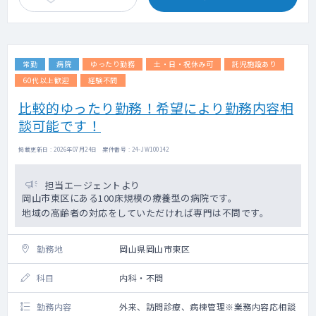
往診先：施設中心
往診先は病院を起点に車で5分～30分圏内の
距離に集結しております。
対応件数：希望により相談可能
常勤
病院
ゆったり勤務
土・日・祝休み可
託児施設あり
☆訪問診療未経験の先生でもサポートいたし
ます！
60代以上歓迎
経験不問
比較的ゆったり勤務！希望により勤務内容相
■設備 ：CT室、心電図、内視鏡
談可能です！
■当直 ：1名体制 手当4万円/回
掲載更新日 : 2026年07月24日 案件番号 : 24-JW100142
担当エージェントより
岡山市東区にある100床規模の療養型の病院です。
地域の高齢者の対応をしていただければ専門は不問です。
勤務地
岡山県岡山市東区
科目
内科・不問
勤務内容
外来、訪問診療、病棟管理※業務内容応相談