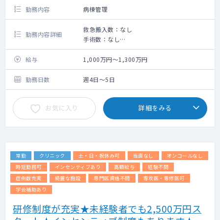
勤務内容
病棟管理
救急搬入数：なし
勤務内容詳細
手術数：なし
療養病床の病棟管理業務をお願いいたしま
す。
給与
1,000万円～1,300万円
【施設概要】
◇ 病床数 ： 約60床
勤務日数
週4日～5日
◇ 施設区分 ： 療養型
◇ 救急告示 ： 救急告示なし
お気に入り
詳細をみる
常勤
クリニック
土・日・祝休み可
当直なし
オンコールなし
時短勤務可
インセンティブあり
高額給与
経験不問
症例数充実
綺麗な施設
専門医資格不問
専攻医・専修医可
学会補助あり
研修制度が充実★未経験者でも2,500万円ス