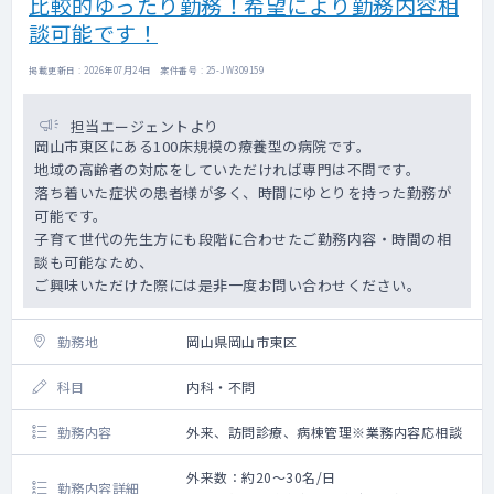
比較的ゆったり勤務！希望により勤務内容相
談可能です！
掲載更新日 : 2026年07月24日 案件番号 : 25-JW309159
担当エージェントより
岡山市東区にある100床規模の療養型の病院です。
地域の高齢者の対応をしていただければ専門は不問です。
落ち着いた症状の患者様が多く、時間にゆとりを持った勤務が
可能です。
子育て世代の先生方にも段階に合わせたご勤務内容・時間の相
談も可能なため、
ご興味いただけた際には是非一度お問い合わせください。
勤務地
岡山県岡山市東区
科目
内科・不問
勤務内容
外来、訪問診療、病棟管理※業務内容応相談
外来数：約20～30名/日
勤務内容詳細