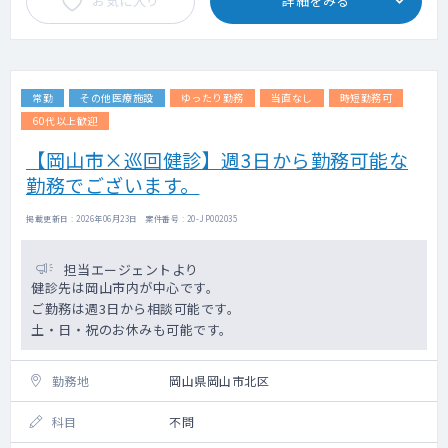
お気に入り
詳細をみる
常勤
その他医療施設
ゆったり勤務
当直なし
時短勤務可
60代以上歓迎
【岡山市×巡回健診】週3日から勤務可能な
勤務でございます。
掲載更新日 : 2026年06月23日 案件番号 : 20-JP002035
担当エージェントより
健診先は岡山市内が中心です。
ご勤務は週3日から相談可能です。
土・日・祝のお休みも可能です。
勤務地
岡山県岡山市北区
科目
不問