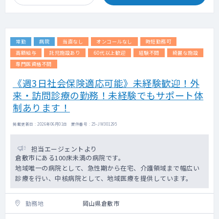
常勤
病院
当直なし
オンコールなし
時短勤務可
高額給与
託児施設あり
60代以上歓迎
経験不問
綺麗な施設
専門医資格不問
《週3日社会保険適応可能》未経験歓迎！外
来・訪問診療の勤務！未経験でもサポート体
制あります！
掲載更新日 : 2026年06月01日 案件番号 : 25-JW301295
担当エージェントより
倉敷市にある100床未満の病院です。
地域唯一の病院として、急性期から在宅、介護領域まで幅広い
診療を行い、中核病院として、地域医療を提供しています。
勤務地
岡山県倉敷市