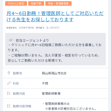
見学・指導を実施予定
60代以上歓迎
経験不問
院長・管理職募集
月4～6日勤務！管理医師としてご対応いただ
ける先生をお探ししております
掲載更新日 : 2026年07月09日 案件番号 : 26-JW314170
担当エージェントより
・クリニックに月4～6日程度ご勤務いただける方を募集してお
ります。
・ご経験は問いません。法人が運営・経営を行っているため、
安心してご勤務いただける環境です。
勤務地
岡山県岡山市北区
科目
不問
勤務内容
管理医師業務
・管理医師業務のみ
勤務内容詳細
※患者様の診療対応はございません。