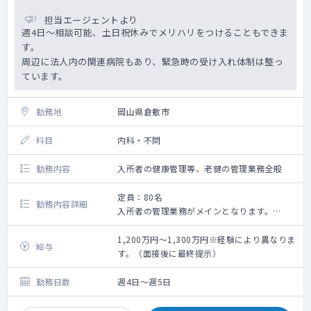
担当エージェントより
週4日～相談可能、土日祝休みでメリハリをつけることもできま
す。
周辺に法人内の関連病院もあり、緊急時の受け入れ体制は整っ
ています。
勤務地
岡山県倉敷市
科目
内科・不問
勤務内容
入所者の健康管理等、老健の管理業務全般
定員：80名
勤務内容詳細
入所者の管理業務がメインとなります。
▼当直：応相談（月1回～）
▼オンコール：有（急変時対応）
1,200万円～1,300万円※経験により異なりま
給与
す。（面接後に最終提示）
勤務日数
週4日～週5日