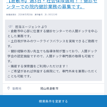
【倉敷市】週3日・社会保険適用！！健診セ
ンターでの院内健診業務の募集です。
掲載更新日 : 2026年05月26日 案件番号 : 26-JW313148
担当エージェントより
・倉敷市中心部に位置する健診センターでの人間ドックを中心
とした業務です。
・土日祝が休みのワークライフバランスを実現できるご勤務で
す。
・健診経験の浅い先生でも指導体制が整っており、人間ドック
学会の認定施設ですので、人間ドック専門医の取得も可能で
す。
・隣接する保育園をご利用いただけます！
・ご希望があれば併設する病院にて、専門外来を兼務いただく
ことも可能です。
勤務地
岡山県倉敷市
科目
健康診断・不問
検索条件を変更する