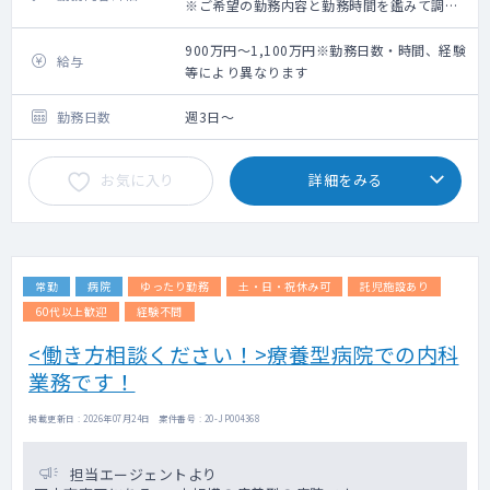
※ご希望の勤務内容と勤務時間を鑑みて調整
いたします。
<業務内容>
900万円～1,100万円※勤務日数・時間、経験
給与
■外来 ：担当コマ数 2コマ程度/週、外
等により異なります
来数 20～30名/日※週1コマでも相談可
■病棟 ：受け持ち患者数 40人程度（相
勤務日数
週3日～
談により決定）
■訪問診療：担当コマ数は相談により決定
お気に入り
詳細をみる
体制：看護師との2名体制（運転は看護師にお
任せいただくこともできます）
往診先：施設中心
往診先は病院を起点に車で5分～30分圏内の
距離に集結しております。
常勤
病院
ゆったり勤務
土・日・祝休み可
託児施設あり
対応件数：希望により相談可能
☆訪問診療未経験の先生でもサポートいたし
60代以上歓迎
経験不問
ます！
<働き方相談ください！>療養型病院での内科
業務です！
■設備 ：CT室、心電図、内視鏡
■当直 ：1名体制 手当4万円/回
掲載更新日 : 2026年07月24日 案件番号 : 20-JP004368
担当エージェントより