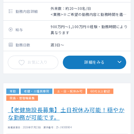
外来数：約20～30名/日
勤務内容詳細
<業務>※ご希望の勤務内容と勤務時間を鑑み
て調整いたします。
900万円～1,100万円※経験・勤務時間により
給与
■外来 ：担当コマ数 2コマ程度/週、外
異なります
来数 100人/日※週1コマでも相談可
■病棟 ：受け持ち患者数 40人程度（相
勤務日数
週3日～
談により決定）
■訪問診療：ご希望いただける場合はご相談
お気に入り
詳細をみる
の上お願いしたい意向です。
体制：看護師との2名体制（運転は看護師にお
任せいただくこともできます）
往診先：施設中心
往診先は病院を起点に車で5分～30分圏内の
常勤
老健・介護医療院
土・日・祝休み可
60代以上歓迎
距離に集結しております。
対応件数：希望により相談可能
院長・管理職募集
☆訪問診療未経験の先生でもサポートいたし
【老健施設長募集】土日祝休み可能！穏やか
ます！
な勤務が可能です。
■設備 ：CT室、心電図、内視鏡
■当直 ：1名体制 手当4万円/回
掲載更新日 : 2026年07月23日 案件番号 : 25-JW300904