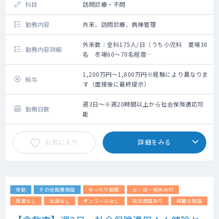
科目
訪問診療・不問
勤務内容
外来、訪問診療、病棟管理
外来数：全科175人/日（うち小児科 夏場30
勤務内容詳細
名 冬場60～70名程度
▽外来：20～30名程度
担当コマ数：要相談
1,200万円～1,800万円※経験により異なりま
給与
す（面接後に最終提示）
▽訪問診療：担当コマ数要相談
→現在は施設1件、居宅30件の計50名ほど。
週3日～※週20時間以上から社会保険適応可
勤務日数
これから件数を伸ばしていきたい意向です。
能
▽病棟管理：希望により相談（訪問診療に注
お気に入り
詳細をみる
力いただきたいため免除も可能です）
常勤
その他医療施設
ゆったり勤務
土・日・祝休み可
残業なし
当直なし
オンコールなし
託児施設あり
綺麗な施設