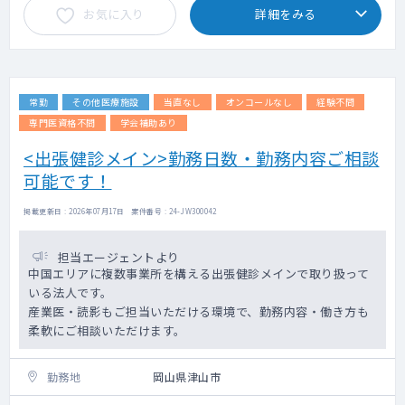
お気に入り
詳細をみる
常勤
その他医療施設
当直なし
オンコールなし
経験不問
専門医資格不問
学会補助あり
<出張健診メイン>勤務日数・勤務内容ご相談
可能です！
掲載更新日 : 2026年07月17日 案件番号 : 24-JW300042
担当エージェントより
中国エリアに複数事業所を構える出張健診メインで取り扱って
いる法人です。
産業医・読影もご担当いただける環境で、勤務内容・働き方も
柔軟にご相談いただけます。
勤務地
岡山県津山市