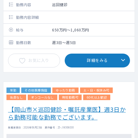
勤務内容
巡回健診
勤務内容詳細
給与
650万円～1,060万円
勤務日数
週3日～週5日
お気に入り
詳細をみる
常勤
その他医療施設
ゆったり勤務
土・日・祝休み可
当直なし
オンコールなし
時短勤務可
60代以上歓迎
【岡山市×巡回健診・嘱託産業医】週3日か
ら勤務可能な勤務でございます。
掲載更新日 : 2026年06月23日 案件番号 : 25-JW306030