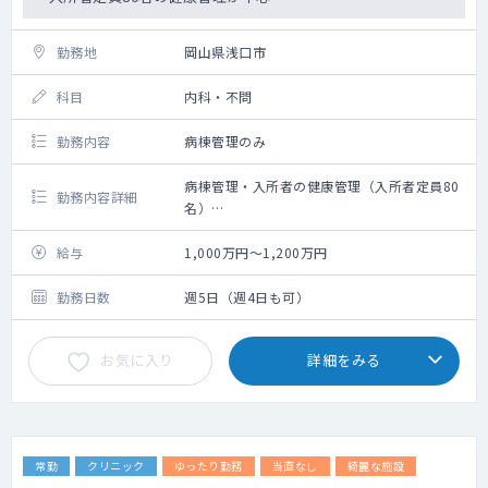
勤務地
岡山県浅口市
科目
内科・不問
勤務内容
病棟管理のみ
病棟管理・入所者の健康管理（入所者定員80
勤務内容詳細
名）
施設長業務（会議への参加など）
＊勤務内容の詳細は経験・スキルを踏まえて
給与
1,000万円～1,200万円
相談可能
＊救急対応なし
勤務日数
週5日（週4日も可）
お気に入り
詳細をみる
常勤
クリニック
ゆったり勤務
当直なし
綺麗な施設