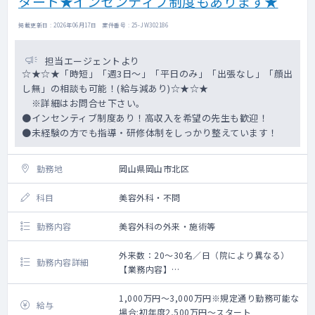
タート★インセンティブ制度もあります★
掲載更新日 : 2026年06月17日 案件番号 : 25-JW302186
担当エージェントより
☆★☆★「時短」「週3日～」「平日のみ」「出張なし」「顔出
し無」の相談も可能！(給与減あり)☆★☆★
※詳細はお問合せ下さい。
●インセンティブ制度あり！高収入を希望の先生も歓迎！
●未経験の方でも指導・研修体制をしっかり整えています！
勤務地
岡山県岡山市北区
科目
美容外科・不問
勤務内容
美容外科の外来・施術等
外来数：20～30名／日（院により異なる）
勤務内容詳細
【業務内容】
注射から始まり複雑切開系まで徐々にステ
ップアップしていきます。
1,000万円～3,000万円※規定通り勤務可能な
給与
骨を削るような大掛かりなオペまでは実施
場合:初年度2,500万円～スタート