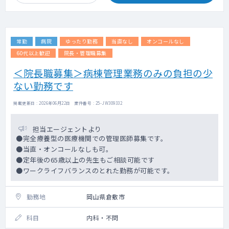
常勤
病院
ゆったり勤務
当直なし
オンコールなし
60代以上歓迎
院長・管理職募集
＜院長職募集＞病棟管理業務のみの負担の少
ない勤務です
掲載更新日 : 2026年06月22日 案件番号 : 25-JW309332
担当エージェントより
●完全療養型の医療機関での管理医師募集です。
●当直・オンコールなしも可。
●定年後の65歳以上の先生もご相談可能です
●ワークライフバランスのとれた勤務が可能です。
勤務地
岡山県倉敷市
科目
内科・不問