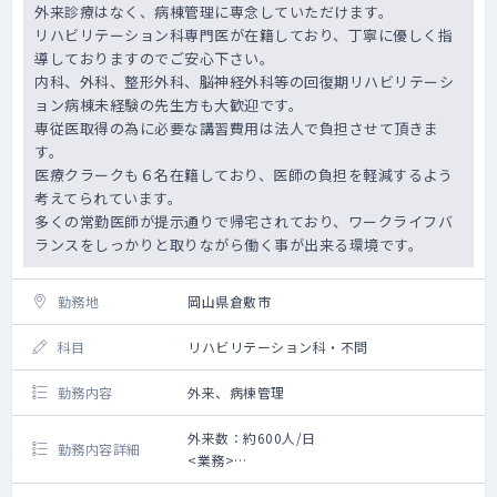
外来診療はなく、病棟管理に専念していただけます。
リハビリテーション科専門医が在籍しており、丁寧に優しく指
導しておりますのでご安心下さい。
内科、外科、整形外科、脳神経外科等の回復期リハビリテーシ
ョン病棟未経験の先生方も大歓迎です。
専従医取得の為に必要な講習費用は法人で負担させて頂きま
す。
医療クラークも６名在籍しており、医師の負担を軽減するよう
考えてられています。
多くの常勤医師が提示通りで帰宅されており、ワークライフバ
ランスをしっかりと取りながら働く事が出来る環境です。
勤務地
岡山県倉敷市
科目
リハビリテーション科・不問
勤務内容
外来、病棟管理
外来数：約600人/日
勤務内容詳細
<業務>
■外来 ：担当コマ数は相談 外来数 約