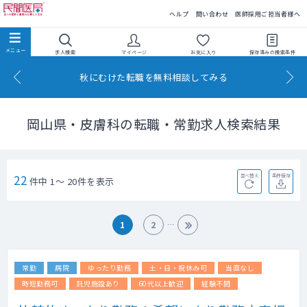
民間医局
ヘルプ
問い合わせ
医師採用ご担当者様へ
求人検索
マイページ
お気に入り
保存済みの
検索条件
秋にむけた転職を無料相談してみる
岡山県・皮膚科の転職・常勤求人検索結果
22
並べ替え
条件保存
件中 1～ 20件を表示
1
2
常勤
病院
ゆったり勤務
土・日・祝休み可
当直なし
時短勤務可
託児施設あり
60代以上歓迎
経験不問