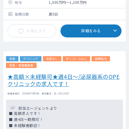
600人/日
給与
1,000万円～1,200万円
■病棟 ：受け持ち患者数 30～50人（回
復期リハ）
勤務日数
週5日
お気に入り
詳細をみる
常勤
クリニック
当直なし
オンコールなし
高額給与
院長・管理職募集
★高額×未経験可★週4日～/泌尿器系のOPE
クリニックの求人です！
掲載更新日 : 2026年07月09日 案件番号 : 26-JW314169
担当エージェントより
■ 高額求人です！
■ 週4日～勤務可！
■ 未経験者歓迎！