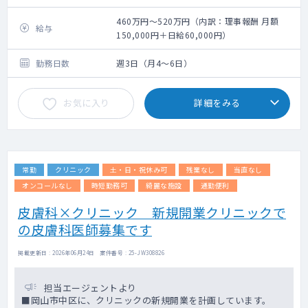
460万円～520万円（内訳：理事報酬 月額
給与
150,000円＋日給60,000円）
勤務日数
週3日（月4～6日）
お気に入り
詳細をみる
常勤
クリニック
土・日・祝休み可
残業なし
当直なし
オンコールなし
時短勤務可
綺麗な施設
通勤便利
皮膚科×クリニック 新規開業クリニックで
の皮膚科医師募集です
掲載更新日 : 2026年06月24日 案件番号 : 25-JW308826
担当エージェントより
■岡山市中区に、クリニックの新規開業を計画しています。