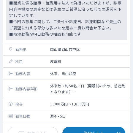
■開業に係る諸事・諸費用は法人で負担いただけますが、診療
内容や機器の選定などは先生のご希望に沿った形での運営を予
定しています。
■今回の募集に関して、ご条件や診療日、診療時間など先生の
ご要望に沿える部分も多いため是非一度お問合せ下さい。
■時短勤務/週4日勤務の相談も可能です
勤務地
岡山県岡山市中区
科目
皮膚科
勤務内容
外来、自由診療
外来数：約50名／日（開設前のため、想定数
勤務内容詳細
となります）
・一般皮膚科外来、美容皮膚科問診、施術
・先生の強みとなる施術の取り扱い可能（応
給与
1,300万円～1,800万円
相談）※例えば、糸リフトやヒアルロン酸注
入、ピコレーザーの導入など
勤務日数
週4～5日
・開設前のため、業務内容・器具の選定など
柔軟な相談が可能でございます