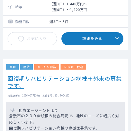
・陰茎注射
（週3日）1,440万円～
給与
（週4日）～1,920万円
（週5日）～2,400万円
勤務日数
週3日～5日
お気に入り
詳細をみる
常勤
病院
ゆったり勤務
60代以上歓迎
回復期リハビリテーション病棟＋外来の募集
です。
掲載更新日 : 2026年07月10日 案件番号 : 19-JP004255
担当エージェントより
倉敷市の２００床規模の総合病院で、地域のニーズに幅広く対
応しています。
回復期リハビリテーション病棟の専従医募集です。