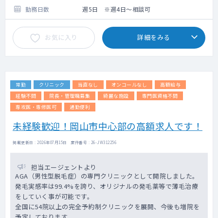
勤務日数
週5日 ※週4日～相談可
お気に入り
詳細をみる
常勤
クリニック
当直なし
オンコールなし
高額給与
経験不問
院長・管理職募集
綺麗な施設
専門医資格不問
専攻医・専修医可
通勤便利
未経験歓迎！岡山市中心部の高額求人です！
掲載更新日 : 2026年07月15日 案件番号 : 26-JW312256
担当エージェントより
AGA（男性型脱毛症）の専門クリニックとして開院しました。
発毛実感率は99.4%を誇り、オリジナルの発毛薬等で薄毛治療
をしていく事が可能です。
全国に54院以上の完全予約制クリニックを展開、今後も増院を
予定しております。