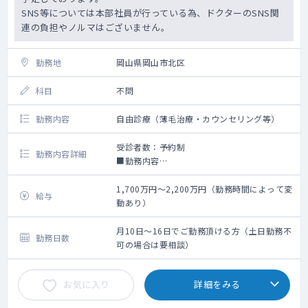
SNS等については本部社員が行っている為、ドクターのSNS関
連の負担やノルマはございません。
勤務地
岡山県岡山市北区
科目
不問
勤務内容
自由診療（薄毛治療・カウンセリング等）
受診者数：予約制
勤務内容詳細
■勤務内容
・問診票を元にカウンセリング
・薬の調合及び処方
1,700万円～2,200万円（勤務時間によって変
給与
・管理医師業務：保健所対応、未承認薬の輸
動あり）
入時に名義をお借りする事 （本部に医療法人
担当・通関士がおりますので基本的には本部
月10日～16日でご勤務頂ける方（土日勤務不
勤務日数
対応です）
可の場合は要相談）
・手技：採血・皮下注射は必須業務でござい
ます
お気に入り
詳細をみる
※営業・スタッフ教育・売上管理はございま
せん