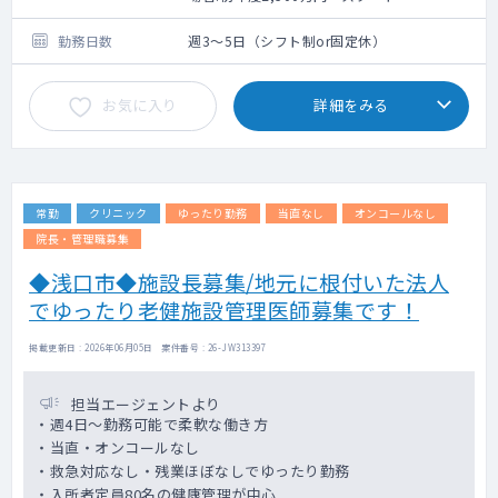
していません。
現状では下肢静脈瘤治療はほとんど行って
勤務日数
週3～5日（シフト制or固定休）
おりません。
お気に入り
詳細をみる
【研修について】
美容領域での勤務経験がある方も全くの未
経験の方も「グループのイズムや方針」を理
解していただく為に
必ず研修期間を設けています。また能力や
常勤
クリニック
ゆったり勤務
当直なし
オンコールなし
スキルに応じての段階的にステップを踏む研
修体制を整えておりますので
院長・管理職募集
未経験の方も安心して勤務をスタートする
◆浅口市◆施設長募集/地元に根付いた法人
ことが出来ます。
でゆったり老健施設管理医師募集です！
希望エリアをメインに他エリア（通勤可能
な範囲）を含む各院をローテーションでまわ
掲載更新日 : 2026年06月05日 案件番号 : 26-JW313397
っていただきます。
地域により患者層や症例にも偏りがある
担当エージェントより
為、幅広く経験を積んでいただく事を目的と
・週4日～勤務可能で柔軟な働き方
しています。
・当直・オンコールなし
各エリアには指導担当の先生も在籍してい
・救急対応なし・残業ほぼなしでゆったり勤務
ます。
・入所者定員80名の健康管理が中心