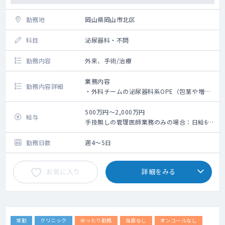
勤務地
岡山県岡山市北区
科目
泌尿器科・不問
勤務内容
外来、手術/治療
業務内容
勤務内容詳細
・外科チームの泌尿器科系OPE（包茎や増大
系OPE）
・カルテチェック
500万円～2,000万円
給与
・その他関連業務
手技無しの管理医師業務のみの場合：日給6万
・三宮・梅田・西梅田・難波など関西圏のク
円
リニックで出張あり
手技ありの常勤管理医師業務の場合：時給
勤務日数
週4～5日
10,000～15,000円＋独り立ち後はインセン
■給与
ティブあり
お気に入り
詳細をみる
経験者 ：10,000～15,000円／時給
理事報酬 ：月150,000円
未経験者：10,000円／時給
※手技習得のタイミングで随時時給変更いた
します。
常勤
クリニック
ゆったり勤務
当直なし
オンコールなし
■教育研修