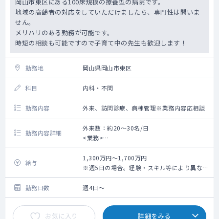
岡山市東区にある100床規模の療養型の病院です。
地域の高齢者の対応をしていただけましたら、専門性は問いま
せん。
メリハリのある勤務が可能です。
時短の相談も可能ですので子育て中の先生も歓迎します！
勤務地
岡山県岡山市東区
科目
内科・不問
勤務内容
外来、訪問診療、病棟管理※業務内容応相談
外来数：約20～30名/日
勤務内容詳細
<業務>
■外来 ：担当コマ数 2コマ程度/週、外
来数 100人/日※週1コマでも相談可
1,300万円～1,700万円
給与
■病棟 ：受け持ち患者数 40人程度（相
※週5日の場合。経験・スキル等により異なり
談により決定）
ます。（面接後に最終提示）
■訪問診療：ご希望いただける場合はご相談
勤務日数
週4日～
の上お願いしたい意向です。
体制：看護師との2名体制（運転は看護師にお
お気に入り
詳細をみる
任せいただくこともできます）