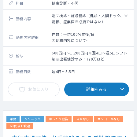
科目
健康診断・不問
巡回検診・施設健診（健診・人間ドック、※
勤務内容
読影、産業医※必須ではない）
件数：平均100名前後/日
勤務内容詳細
①勤務内容について
・一週間の勤務例 ： 健診3～4日、読影判
定1日など。
600万円～1,200万円※週4日～週5日シフト
給与
・健診は巡回健診が中心ですが、施設健診
制※出張健診のみ：770万ほど
を担当していただくこともあります。
・読影・産業医は必須ではありません。ご
勤務日数
週4日～5.5日
希望に応じます。
・読影はダブルチェック体制があります。
お気に入り
詳細をみる
②巡回健診について
・勤務場所により、勤務時間が変更になり
ます。（変形労働制）
・主な巡回先や担当数等はお問合せくださ
常勤
クリニック
ゆったり勤務
当直なし
オンコールなし
い。
60代以上歓迎