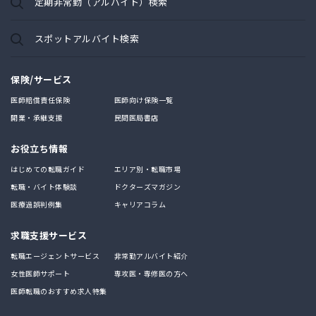
定期非常勤（アルバイト）検索
スポットアルバイト検索
保険/サービス
医師賠償責任保険
医師向け保険一覧
開業・承継支援
民間医局書店
お役立ち情報
はじめての転職ガイド
エリア別・転職市場
転職・バイト体験談
ドクターズマガジン
医療過誤判例集
キャリアコラム
求職支援サービス
転職エージェントサービス
非常勤アルバイト紹介
女性医師サポート
専攻医・専修医の方へ
医師転職のおすすめ求人特集