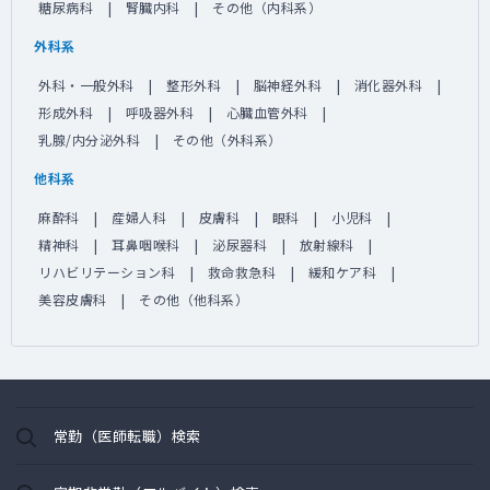
糖尿病科
腎臓内科
その他（内科系）
外科系
外科・一般外科
整形外科
脳神経外科
消化器外科
形成外科
呼吸器外科
心臓血管外科
乳腺/内分泌外科
その他（外科系）
他科系
麻酔科
産婦人科
皮膚科
眼科
小児科
精神科
耳鼻咽喉科
泌尿器科
放射線科
リハビリテーション科
救命救急科
緩和ケア科
美容皮膚科
その他（他科系）
常勤（医師転職）検索