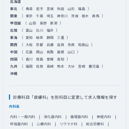
北海道
（
）
東北
青森
岩手
宮城
秋田
山形
福島
（
）
関東
東京
千葉
埼玉
神奈川
茨城
栃木
群馬
（
）
甲信越
山梨
長野
新潟
（
）
北陸
富山
石川
福井
（
）
東海
愛知
岐阜
静岡
三重
（
）
関西
大阪
京都
兵庫
滋賀
奈良
和歌山
（
）
中国
広島
岡山
鳥取
島根
山口
（
）
四国
香川
徳島
愛媛
高知
（
）
九州
福岡
佐賀
長崎
熊本
大分
宮崎
鹿児島
沖縄
診療科目「皮膚科」を別科目に変更して求人情報を探す
内科系
内科・一般内科
消化器内科
循環器内科
神経内科
呼吸器内科
心療内科
リウマチ科
総合診療科