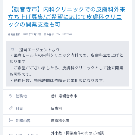
赤ら顔・にきび・ニキビ跡・老人性いぼ・そ
【観音寺市】内科クリニックでの皮膚科外来
ばかす
立ち上げ募集/ご希望に応じて皮膚科クリニ
肝斑・美肌・くすみ・つや・はり・ほくろ・
ワキガ・多汗症・ピアス・点滴療法・美容点
ックの開業支援も可
滴
頭髪育毛・まつげ育毛
掲載更新日 : 2026年07月30日 案件番号 : 21-JU002346
担当エージェントより
・医療モール内の内科クリニック内科での、皮膚科立ち上げと
なります
ご希望がございましたら、皮膚科クリニックとして独立開業
も可能です。
・勤務日数、勤務時間は依頼元と応相談になります。
勤務地
香川県観音寺市
科目
皮膚科
勤務内容
皮膚科外来
外来数：開業案件のためご相談