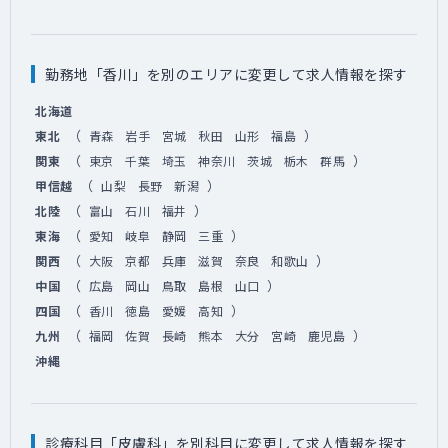
勤務地「香川」を別のエリアに変更して求人情報を探す
北海道
（
）
東北
青森
岩手
宮城
秋田
山形
福島
（
）
関東
東京
千葉
埼玉
神奈川
茨城
栃木
群馬
（
）
甲信越
山梨
長野
新潟
（
）
北陸
富山
石川
福井
（
）
東海
愛知
岐阜
静岡
三重
（
）
関西
大阪
京都
兵庫
滋賀
奈良
和歌山
（
）
中国
広島
岡山
鳥取
島根
山口
（
）
四国
香川
徳島
愛媛
高知
（
）
九州
福岡
佐賀
長崎
熊本
大分
宮崎
鹿児島
沖縄
診療科目「皮膚科」を別科目に変更して求人情報を探す