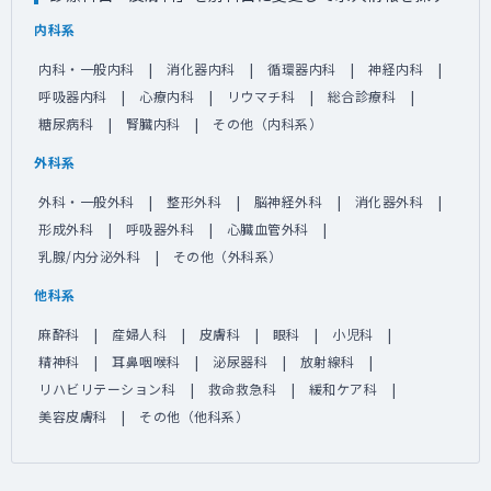
内科系
内科・一般内科
消化器内科
循環器内科
神経内科
呼吸器内科
心療内科
リウマチ科
総合診療科
糖尿病科
腎臓内科
その他（内科系）
外科系
外科・一般外科
整形外科
脳神経外科
消化器外科
形成外科
呼吸器外科
心臓血管外科
乳腺/内分泌外科
その他（外科系）
他科系
麻酔科
産婦人科
皮膚科
眼科
小児科
精神科
耳鼻咽喉科
泌尿器科
放射線科
リハビリテーション科
救命救急科
緩和ケア科
美容皮膚科
その他（他科系）