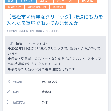
常勤
クリニック
当直なし
オンコールなし
時短勤務可
綺麗な施設
専門医資格不問
通勤便利
【高松市×綺麗なクリニック】接遇にも力を
入れた良環境で働いてみませんか
掲載更新日 : 2026年06月30日 案件番号 : 23-JU001076
担当エージェントより
◆2020年3月改装！綺麗なクリニックで、設備・環境が整って
います
◆患者・受診者へのスマートな対応を心がけており、スタッフ
への接遇教育にも力を入れています
◆最寄駅から徒歩10分で電車通勤も可能です
勤務地
香川県高松市
科目
皮膚科
勤務内容
外来