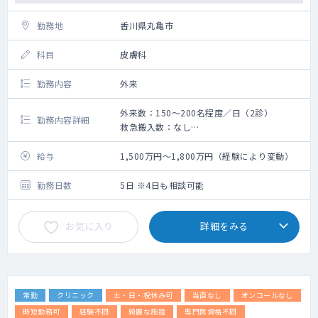
勤務地
香川県丸亀市
科目
皮膚科
勤務内容
外来
外来数：150～200名程度／日（2診）
勤務内容詳細
救急搬入数：なし
手術数：なし
【主な疾患】
給与
1,500万円～1,800万円（経験により変動）
アトピー性皮膚炎・皮脂欠乏性湿疹・脂漏性
皮膚炎・フケ症・かぶれ・とびひ・じんまし
勤務日数
5日 ※4日も相談可能
ん・にきび
薬疹・乾癬・掌蹠膿疱症・白斑・掌蹠多汗
お気に入り
詳細をみる
症・ヘルペス・帯状疱疹・いぼ・水いぼ・円
形脱毛症
細菌感染症・タコ・ウオノメ・水虫・たむ
し・青あざ・茶アザ・皮膚腫瘍・紫外線治療
常勤
クリニック
土・日・祝休み可
当直なし
オンコールなし
【美容系】
医療レーザー脱毛・しみ・美白・表情じわ・
時短勤務可
経験不問
綺麗な施設
専門医資格不問