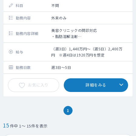
科目
不問
勤務内容
外来のみ
美容クリニックの問診対応
勤務内容詳細
・脂肪溶解注射
・陰茎注射
（週3日）1,440万円～（週5日）2,400万
給与
円 ※週4日は1920万円を想定
勤務日数
週3日～5日
お気に入り
詳細をみる
1
15
件中 1～ 15件を表示