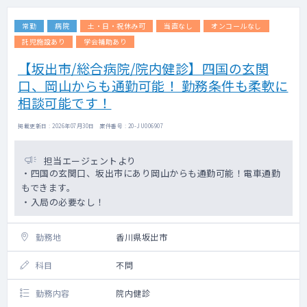
常勤
病院
土・日・祝休み可
当直なし
オンコールなし
託児施設あり
学会補助あり
【坂出市/総合病院/院内健診】四国の玄関
口、岡山からも通勤可能！ 勤務条件も柔軟に
相談可能です！
掲載更新日 : 2026年07月30日 案件番号 : 20-JU006907
担当エージェントより
・四国の玄関口、坂出市にあり岡山からも通勤可能！電車通勤
もできます。
・入局の必要なし！
勤務地
香川県坂出市
科目
不問
勤務内容
院内健診