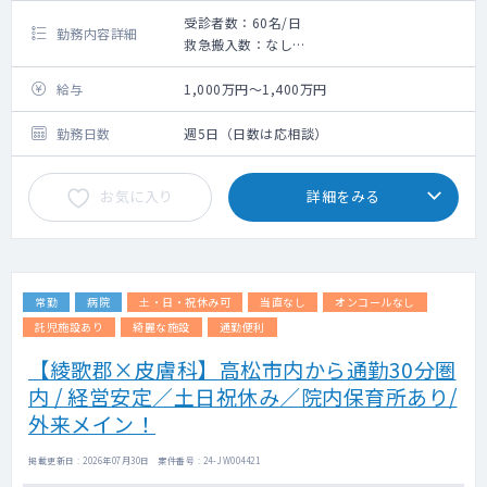
受診者数：60名/日
勤務内容詳細
救急搬入数：なし
手術数：なし
総合病院の中にある健診センターでの勤務で
給与
1,000万円～1,400万円
す。
基本的に、2診体制にて健診・ドックの診察、
勤務日数
週5日（日数は応相談）
読影、結果説明等を行って頂きます。
お気に入り
詳細をみる
常勤
病院
土・日・祝休み可
当直なし
オンコールなし
託児施設あり
綺麗な施設
通勤便利
【綾歌郡×皮膚科】高松市内から通勤30分圏
内 / 経営安定／土日祝休み／院内保育所あり/
外来メイン！
掲載更新日 : 2026年07月30日 案件番号 : 24-JW004421