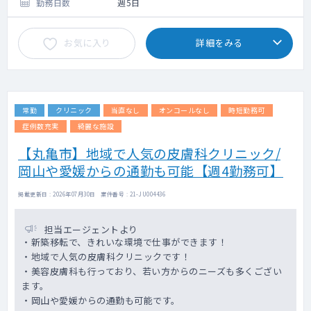
勤務日数
週5日
お気に入り
詳細をみる
常勤
クリニック
当直なし
オンコールなし
時短勤務可
症例数充実
綺麗な施設
【丸亀市】地域で人気の皮膚科クリニック/
岡山や愛媛からの通勤も可能【週4勤務可】
掲載更新日 : 2026年07月30日 案件番号 : 21-JU004436
担当エージェントより
・新築移転で、きれいな環境で仕事ができます！
・地域で人気の皮膚科クリニックです！
・美容皮膚科も行っており、若い方からのニーズも多くござい
ます。
・岡山や愛媛からの通勤も可能です。