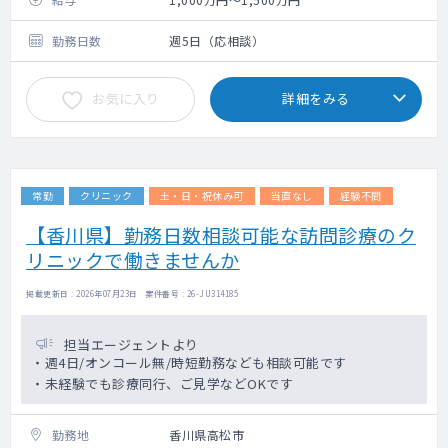
勤務日数
週5日（応相談）
お気に入り
詳細をみる
常勤
クリニック
土・日・祝休み可
当直なし
経験不問
【香川県】勤務日数相談可能な訪問診療のク
リニックで働きませんか
掲載更新日 : 2026年07月23日 案件番号 : 26-JU314185
担当エージェントより
・週4日/オンコール無/時短勤務なども相談可能です
・未経験でも診療同行、ご見学などOKです
勤務地
香川県高松市