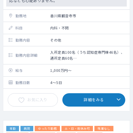
応なども心配ありません。
勤務地
香川県観音寺市
科目
内科・不問
勤務内容
その他
入所定員100名（うち認知症専門棟46名）、
勤務内容詳細
通所定員60名
老健施設の入所者・通所者の健康管理をお願
いします。
給与
1,000万円～
勤務日数
4～5日
お気に入り
詳細をみる
常勤
病院
ゆったり勤務
土・日・祝休み可
残業なし