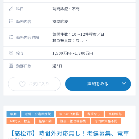
科目
訪問診療・不問
勤務内容
訪問診療
訪問件数：10～12件程度／日
勤務内容詳細
救急搬入数：なし
・クリニック全体で居宅50件、施設全体で
100人以下
給与
1,500万円～1,800万円
居宅中心ですが施設だと1/3カウント（3人
を診て1人診た計算）
勤務日数
週5日
・訪問予定に沿って、施設や患者様のご自宅
へ伺います。（看護師が同行・運転します）
お気に入り
詳細をみる
・モバイルカルテを持参いたします
・オンコールに関しては、24時間体制である
ため当番制で対応して頂くことになります
が、
患者様からのファーストコールは日中（休
常勤
老健・介護医療院
ゆったり勤務
当直なし
高額給与
日も）は事務職員が、夜間は訪問看護ステー
ションの看護師が対応。
60代以上歓迎
経験不問
院長・管理職募集
専門医資格不問
その上で当番医師に連絡をするという流れ
【高松市】時間外対応無し！老健募集、電車
になっています。（オンコール担当頻度は年