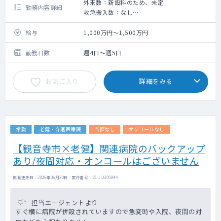
外来数：新設科のため、未定
勤務内容詳細
救急搬入数：なし
手術数：なし
立ち上げとなりますため、件数などは先生と
給与
1,000万円～1,500万円
相談させていただきながらの設定となります
勤務日数
週4日～週5日
お気に入り
詳細をみる
常勤
老健・介護医療院
当直なし
オンコールなし
【観音寺市×老健】関連病院のバックアップ
あり/夜間対応・オンコールはございません
掲載更新日 : 2026年06月30日 案件番号 : 25-JU305044
担当エージェントより
すぐ横に病院が併設されていますので急変時や入院、夜間の対