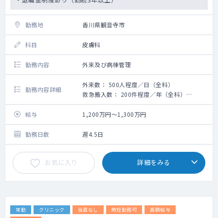
勤務地
香川県観音寺市
科目
皮膚科
勤務内容
外来及び病棟管理
外来数： 500人程度／日（全科）
勤務内容詳細
救急搬入数： 200件程度／年（全科）
手術数：120件程度／月（手術室で行うもの
は40件程度）
給与
1,200万円～1,300万円
外来・褥瘡管理メインの勤務になります。
勤務日数
週4.5日
お気に入り
詳細をみる
常勤
クリニック
当直なし
時短勤務可
高額給与