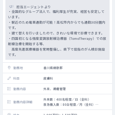
担当エージェントより
・全国的なグループ法人で、福利厚生が充実、経営も安定して
います。
・駅近のため電車通勤が可能！高松市内からでも通勤30分圏内
です。
・建て替えを行いましたので、きれいな環境で診療できます。
・四国初となる強度変調放射線治療器（TomoTherapy）での放
射線治療を開始する等、
高度先進医療機器を常時整備し、県下で屈指のがん検診施設
です。
勤務地
香川県綾歌郡
科目
皮膚科
勤務内容
外来、褥瘡管理
外来数：400名程度／日（全科）
勤務内容詳細
救急搬入数：80台程度／月（全科）
外来診療を中心に、褥瘡管理、病棟コンサル
も可能であればお願いします。
給与
1,000万円～1,500万円