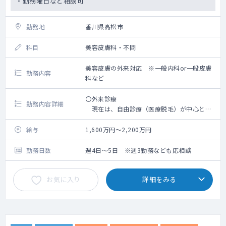
・勤務曜日など相談可
勤務地
香川県高松市
科目
美容皮膚科・不問
美容皮膚の外来対応 ※一般内科or一般皮膚
勤務内容
科など
〇外来診療
勤務内容詳細
現在は、自由診療（医療脱毛）が中心とな
っておりますが、
今後は自由診療に加えて、保険診療も実施
給与
1,600万円～2,200万円
したいといった構想もございます。
（一般内科外来・皮膚科外来など）
勤務日数
週4日～5日 ※週3勤務なども応相談
具体的な勤務内容は、先生のご希望やご経
験などをもとに、相談のうえで決定となりま
お気に入り
詳細をみる
す。
ご要望など、お気軽にお申し付けください
ませ。