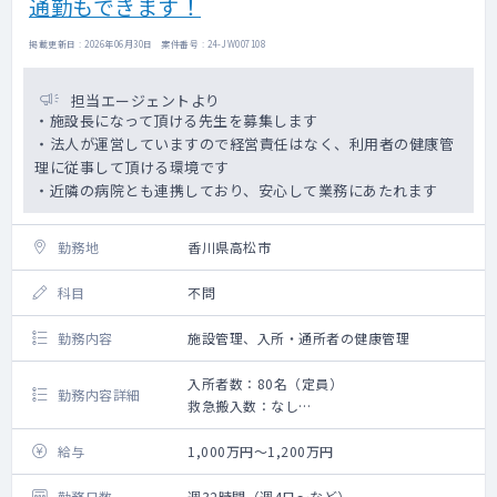
通勤もできます！
数回程度）
掲載更新日 : 2026年06月30日 案件番号 : 24-JW007108
担当エージェントより
・施設長になって頂ける先生を募集します
・法人が運営していますので経営責任はなく、利用者の健康管
理に従事して頂ける環境です
・近隣の病院とも連携しており、安心して業務にあたれます
勤務地
香川県高松市
科目
不問
勤務内容
施設管理、入所・通所者の健康管理
入所者数：80名（定員）
勤務内容詳細
救急搬入数：なし
老健施設の入所者・通所者の健康管理をお願
いします。
給与
1,000万円～1,200万円
勤務日数
週32時間（週4日～など）