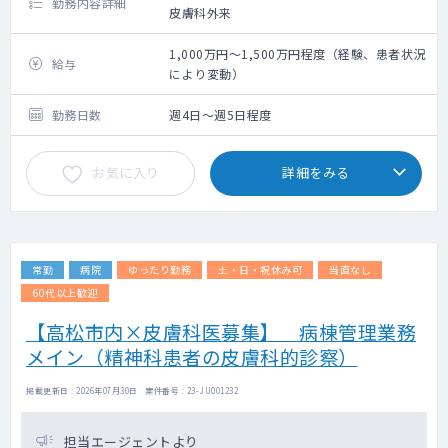
勤務内容詳細
皮膚科外来
1,000万円～1,500万円程度（経験、患者状況
給与
により変動）
勤務日数
週4日～週5日程度
お気に入り
詳細をみる
常勤
病院
ゆったり勤務
土・日・祝休み可
当直なし
60代以上歓迎
【高松市内×皮膚科医募集】 病棟管理業務
メイン（精神科患者の皮膚科的診察）
掲載更新日 : 2026年07月30日 案件番号 : 23-JU001232
担当エージェントより