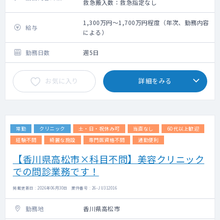
救急搬入数：救急指定なし
1,300万円～1,700万円程度（年次、勤務内容
給与
による）
勤務日数
週5日
お気に入り
詳細をみる
常勤
クリニック
土・日・祝休み可
当直なし
60代以上歓迎
経験不問
綺麗な施設
専門医資格不問
通勤便利
【香川県高松市×科目不問】美容クリニック
での問診業務です！
掲載更新日 : 2026年06月30日 案件番号 : 26-JU312016
勤務地
香川県高松市