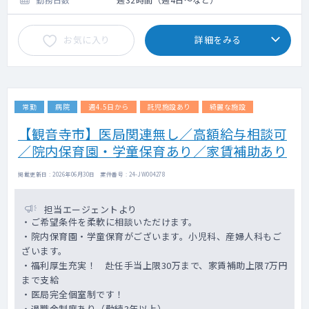
お気に入り
詳細をみる
常勤
病院
週4.5日から
託児施設あり
綺麗な施設
【観音寺市】医局関連無し／高額給与相談可
／院内保育園・学童保育あり／家賃補助あり
掲載更新日 : 2026年06月30日 案件番号 : 24-JW004278
担当エージェントより
・ご希望条件を柔軟に相談いただけます。
・院内保育園・学童保育がございます。小児科、産婦人科もご
ざいます。
・福利厚生充実！ 赴任手当上限30万まで、家賃補助上限7万円
まで支給
・医局完全個室制です！
・退職金制度あり（勤続3年以上）