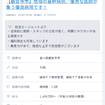
【観音寺市】地域の基幹病院／優秀な医師が
集う優良病院です！
掲載更新日 : 2026年07月30日 案件番号 : 19-JU002078
担当エージェントより
・全体的に医師・スタッフの士気が高く、研鑽とやりがいがあ
る環境です
・福利厚生も充実しています
・集患力があり、経営も上手で安定感がございます
勤務地
香川県観音寺市
科目
不問
勤務内容
緩和ケア病床管理、緩和ケア患者の外来
勤務内容詳細
病床数：12床
給与
1,400万円～（卒後10年目の概算）