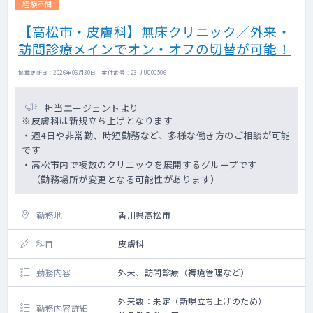
経験不問
【高松市・皮膚科】無床クリニック／外来・
訪問診療メインでオン・オフの切替が可能！
掲載更新日 : 2026年06月30日 案件番号 : 23-JU000506
担当エージェントより
※皮膚科は新規立ち上げとなります
・週4日や非常勤、時短勤務など、多様な働き方のご相談が可能
です
・高松市内で複数のクリニックを展開するグループです
（勤務場所が変更となる可能性があります）
勤務地
香川県高松市
科目
皮膚科
勤務内容
外来、訪問診療（褥瘡管理など）
外来数：未定（新規立ち上げのため）
勤務内容詳細