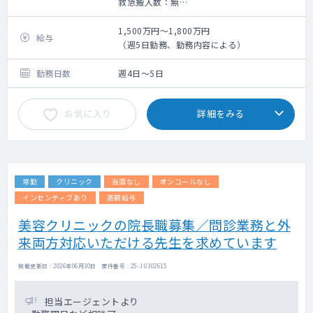
救急搬入数：無
手術数：無
1,500万円～1,800万円
給与
（週5日勤務、勤務内容による）
勤務日数
週4日～5日
お気に入り
詳細をみる
常勤
クリニック
当直なし
オンコールなし
インセンティブあり
高額給与
美容クリニックの院長職募集／問診業務と外
来両方対応いただける先生を求めています
掲載更新日 : 2026年06月30日 案件番号 : 25-JU302615
担当エージェントより