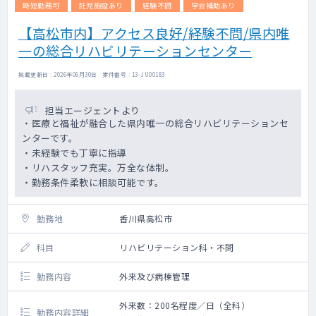
時短勤務可
託児施設あり
経験不問
学会補助あり
【高松市内】アクセス良好/経験不問/県内唯
一の総合リハビリテーションセンター
掲載更新日 : 2026年06月30日 案件番号 : 13-JU00183
担当エージェントより
・医療と福祉が融合した県内唯一の総合リハビリテーションセ
ンターです。
・未経験でも丁寧に指導
・リハスタッフ充実。万全な体制。
・勤務条件柔軟に相談可能です。
勤務地
香川県高松市
科目
リハビリテーション科・不問
勤務内容
外来及び病棟管理
外来数：200名程度／日（全科）
勤務内容詳細