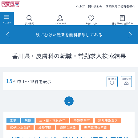
民間医局
ヘルプ
問い合わせ
医師採用ご担当者様へ
求人検索
マイページ
お気に入り
保存済みの
検索条件
秋にむけた転職を無料相談してみる
香川県・皮膚科の転職・常勤求人検索結果
15
並べ替え
条件保存
件中 1～ 15件を表示
1
常勤
病院
土・日・祝休み可
時短勤務可
託児施設あり
60代以上歓迎
経験不問
綺麗な施設
専門医資格不問