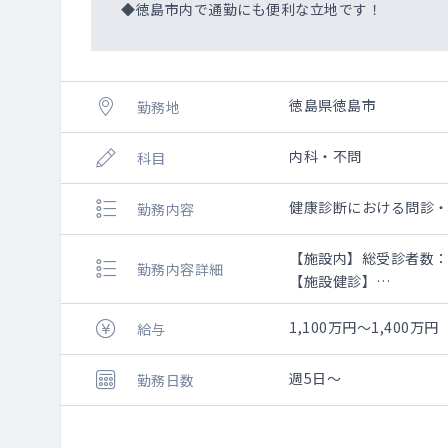
◆徳島市内で通勤にも便利な立地です！
徳島県徳島市
勤務地
内科・不問
科目
健康診断における問診
勤務内容
【施設内】総受診者数：
勤務内容詳細
【施設健診】
施設内の健康診断・人
1,100万円～1,40
給与
【巡回健診】
・受付終了時間から30
週5日～
勤務日数
・健診先：徳島県内
・受診者；協会けんぽ