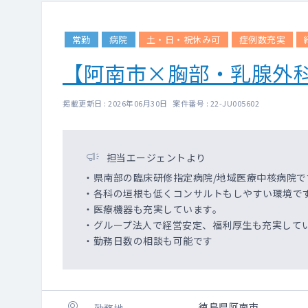
常勤
病院
土・日・祝休み可
症例数充実
【阿南市×胸部・乳腺外
掲載更新日 : 2026年06月30日 案件番号 : 22-JU005602
担当エージェントより
・県南部の臨床研修指定病院/地域医療中核病院で
・各科の垣根も低くコンサルトもしやすい環境で
・医療機器も充実しています。
・グループ法人で経営安定、福利厚生も充実して
・勤務日数の相談も可能です
徳島県阿南市