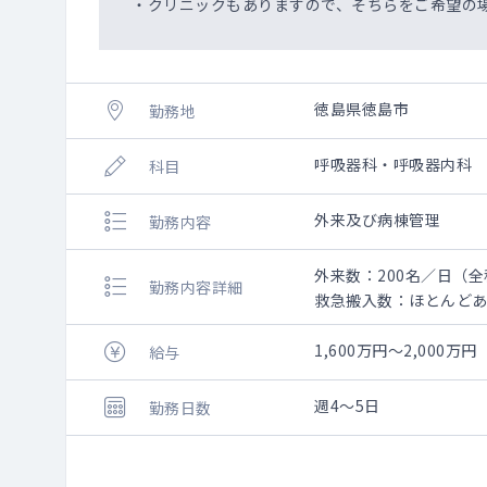
・クリニックもありますので、そちらをご希望の
徳島県徳島市
勤務地
呼吸器科・呼吸器内科
科目
外来及び病棟管理
勤務内容
外来数：200名／日（全
勤務内容詳細
救急搬入数：ほとんど
手術数：25件位／月
1,600万円～2,00
給与
週4～5日
勤務日数