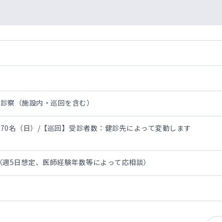
・診察（施設内・巡回を含む）
70名（日）/【巡回】受診者数：健診先によって変動します
間ドックの診察をお願いします。
0万円（週5日想定、医師経験年数等によって応相談）
分後くらいまでをご勤務時間としております
加入者の被扶養者の方が主となります