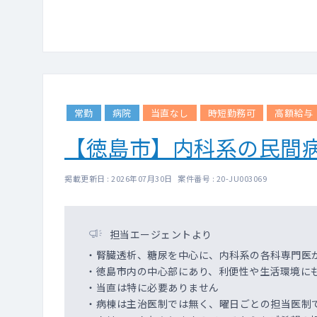
・依頼元の常勤医師、
・心電図やレントゲン
ん。
・白衣・聴診器は依頼
常勤
病院
当直なし
時短勤務可
高額給与
【徳島市】内科系の民間
掲載更新日 : 2026年07月30日 案件番号 : 20-JU003069
担当エージェントより
・腎臓透析、糖尿を中心に、内科系の各科専門医
・徳島市内の中心部にあり、利便性や生活環境に
・当直は特に必要ありません
・病棟は主治医制では無く、曜日ごとの担当医制