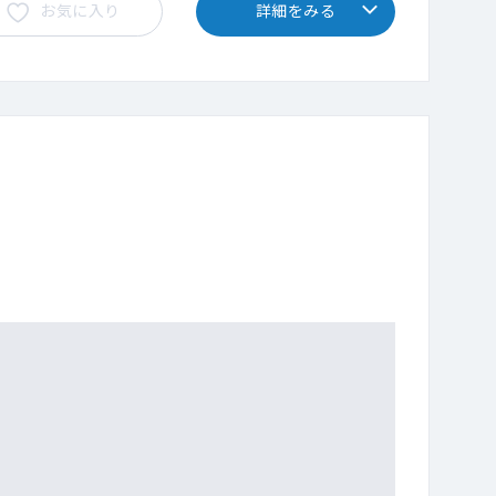
お気に入り
詳細をみる
になります。
回先では読影を行っていただかなくて問題ございませ