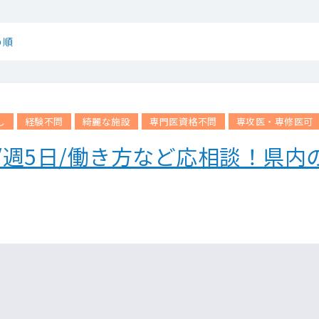
め順
し
経験不問
綺麗な施設
専門医資格不問
専攻医・専修医可
/週5日/働き方など応相談！県