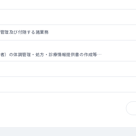
設管理及び付随する諸業務
所者）の体調管理・処方・診療情報提供書の作成等
参加
書の作成