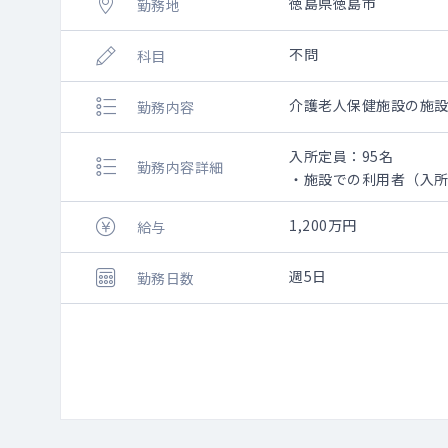
徳島県徳島市
勤務地
不問
科目
介護老人保健施設の施
勤務内容
入所定員：95名
勤務内容詳細
・施設での利用者（入
・カンファレンスへの
・死亡確認と死亡診断
1,200万円
給与
・各種委員会への参加
週5日
勤務日数