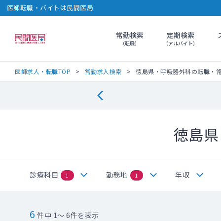
医師転職・バイトは民間医局
常勤検索
定期検索
民間医局
（転職）
（アルバイト）
医師求人・転職TOP
常勤求人検索
徳島県・呼吸器外科の転職・
徳島県
診療科目
勤務地
年収
1
1
6
件中 1～ 6件を表示