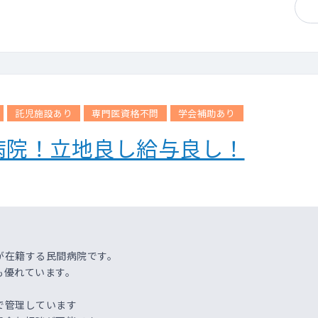
または健診担当職員がはじめに説明を行った後、診察をお願いする形
などの撮影がある場合も、後日、施設で二次読影を行いますので、巡
元でもご用意可能です
託児施設あり
専門医資格不問
学会補助あり
病院！立地良し給与良し！
が在籍する民間病院です。
も優れています。
で管理しています