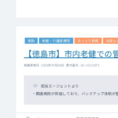
常勤
老健・介護医療院
ゆったり勤務
当直な
【徳島市】市内老健での
掲載更新日 : 2026年07月06日 案件番号 : 26-JU312875
担当エージェントより
・関連病院が併設しており、バックアップ体制が