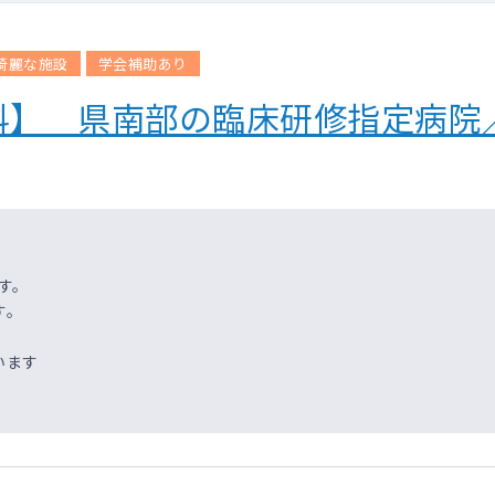
綺麗な施設
学会補助あり
科】 県南部の臨床研修指定病院
す。
す。
います