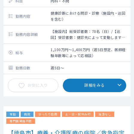
科目
内科・不問
健康診断における問診・診察（施設内・巡回
勤務内容
を含む）
【施設内】総受診者数：70名（日）/【巡
勤務内容詳細
回】受診者数：健診先によって変動します
【施設健診】
施設内の健康診断・人間ドックの診察をお願
1,100万円～1,400万円（週5日想定、医師経
給与
いします。
験年数等によって応相談）
【巡回健診】
勤務日数
週5日～
・受付終了時間から30分後くらいまでをご勤
務時間としております
お気に入り
詳細をみる
・健診先：徳島県内
・受診者；協会けんぽ加入者の被扶養者の方
が主となります
・依頼元の常勤医師、または健診担当職員が
常勤
病院
ゆったり勤務
土・日・祝休み可
当直なし
はじめに説明を行った後、診察をお願いする
形になります。
専門医資格不問
・心電図やレントゲンなどの撮影がある場合
【徳島市】療養・介護医療の病院／救急指定
も、後日、施設で二次読影を行いますので、