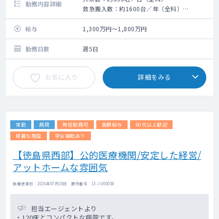
勤務内容詳細
救急搬入数：約1600台／年（全科）
手術数：（確認中）
給与
1,300万円～1,800万円
勤務日数
週5日
お気に入り
詳細をみる
常勤
病院
時短勤務可
高額給与
60代以上歓迎
綺麗な施設
学会補助あり
【徳島県西部】公的医療機関/安定した経営/
アットホームな雰囲気
掲載更新日 : 2026年07月30日 案件番号 : 13-JU00058
担当エージェントより
・120床とコンパクトな病院です。