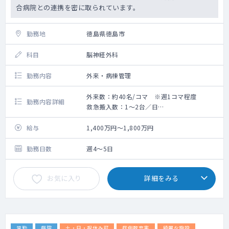
合病院との連携を密に取られています。
勤務地
徳島県徳島市
科目
脳神経外科
勤務内容
外来・病棟管理
外来数：約40名/コマ ※週1コマ程度
勤務内容詳細
救急搬入数：1～2台／日
手術数：ほとんどありません
回復期リハビリテーション病棟または地域包
給与
1,400万円～1,800万円
括ケア病棟の管理業務が中心となります。
病棟管理30～40程度
勤務日数
週4～5日
お気に入り
詳細をみる
常勤
病院
土・日・祝休み可
症例数充実
綺麗な施設