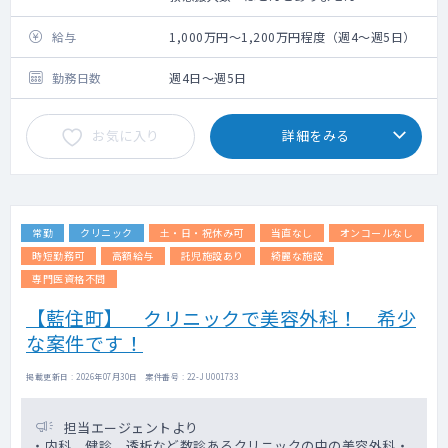
給与
1,000万円～1,200万円程度（週4～週5日）
勤務日数
週4日～週5日
お気に入り
詳細をみる
常勤
クリニック
土・日・祝休み可
当直なし
オンコールなし
時短勤務可
高額給与
託児施設あり
綺麗な施設
専門医資格不問
【藍住町】 クリニックで美容外科！ 希少
な案件です！
掲載更新日 : 2026年07月30日 案件番号 : 22-JU001733
担当エージェントより
・内科、健診、透析など数診あるクリニックの中の美容外科・