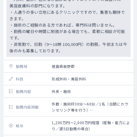
美容皮膚科の部門になります。
・人通りの多い立地にあるクリニックですので、集客も期待で
きます。
・施術のご経験のある方であれば、専門科は問いません。
・勤務の曜日や時間に制限がある場合でも、柔軟に相談が可能
です。
・非常勤で、日勤（9～18時 100,000円）の勤務、午前または午
後のみも募集しております。
勤務地
徳島県板野郡
科目
形成外科・美容外科
勤務内容
外来・施術
件数：施術枠30分～60分／1名（合間にカウ
勤務内容詳細
ンセリング等を行う）
救急搬入数：なし
1,200万円～2,000万円程度（経験・能力によ
給与
り／週5日勤務の場合）