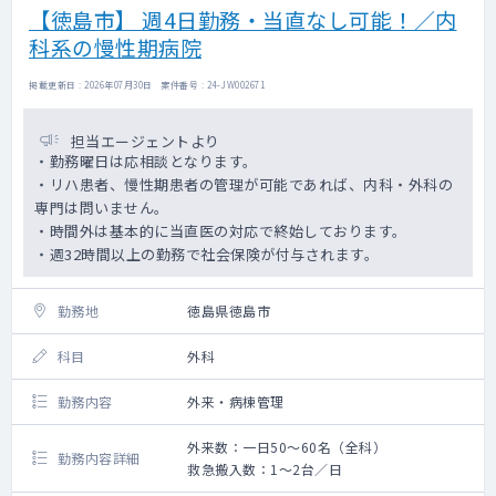
【徳島市】 週4日勤務・当直なし可能！／内
科系の慢性期病院
掲載更新日 : 2026年07月30日 案件番号 : 24-JW002671
担当エージェントより
・勤務曜日は応相談となります。
・リハ患者、慢性期患者の管理が可能であれば、内科・外科の
専門は問いません。
・時間外は基本的に当直医の対応で終始しております。
・週32時間以上の勤務で社会保険が付与されます。
勤務地
徳島県徳島市
科目
外科
勤務内容
外来・病棟管理
外来数：一日50～60名（全科）
勤務内容詳細
救急搬入数：1～2台／日