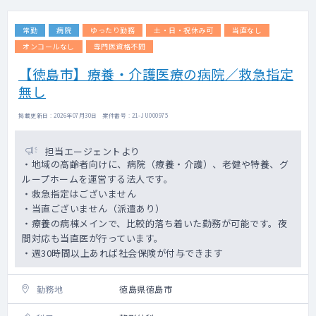
常勤
病院
ゆったり勤務
土・日・祝休み可
当直なし
オンコールなし
専門医資格不問
【徳島市】療養・介護医療の病院／救急指定
無し
掲載更新日 : 2026年07月30日 案件番号 : 21-JU000975
担当エージェントより
・地域の高齢者向けに、病院（療養・介護）、老健や特養、グ
ループホームを運営する法人です。
・救急指定はございません
・当直ございません（派遣あり）
・療養の病棟メインで、比較的落ち着いた勤務が可能です。夜
間対応も当直医が行っています。
・週30時間以上あれば社会保険が付与できます
勤務地
徳島県徳島市