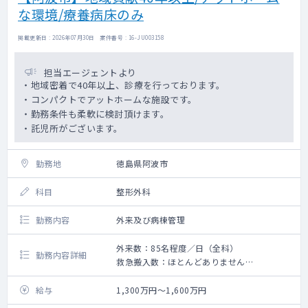
な環境/療養病床のみ
掲載更新日 : 2026年07月30日 案件番号 : 16-JU003158
担当エージェントより
・地域密着で40年以上、診療を行っております。
・コンパクトでアットホームな施設です。
・勤務条件も柔軟に検討頂けます。
・託児所がございます。
勤務地
徳島県阿波市
科目
整形外科
勤務内容
外来及び病棟管理
外来数：85名程度／日（全科）
勤務内容詳細
救急搬入数：ほとんどありません
手術数：なし
給与
1,300万円～1,600万円