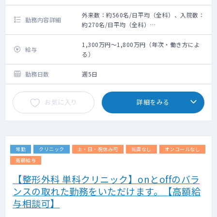
外来数：約560名/日平均（全科）、入院数：
勤務内容詳細
約270名/日平均（全科）
救急搬入数：約5台/日平均（全科）
1,300万円～1,800万円（年次・働き方によ
給与
る）
勤務日数
週5日
お気に入り
詳細をみる
常勤
クリニック
土・日・祝休み可
当直なし
オンコールなし
高額給与
【整形外科 単科クリニック】onとoffのバラ
ンスの取れた勤務をいただけます。【高額給
与相談可】