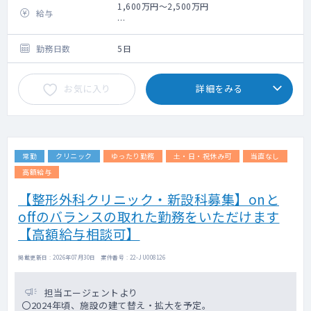
骨折、靱帯損傷、筋損傷（肉離れ）、脱
1,600万円～2,500万円
給与
臼、腰椎椎間板ヘルニア、半月板損傷、腰椎
分離症、野球肘・肩等
10年目：～2000万円 15年目：～2500万円
勤務日数
5日
お気に入り
詳細をみる
常勤
クリニック
ゆったり勤務
土・日・祝休み可
当直なし
高額給与
【整形外科クリニック・新設科募集】onと
offのバランスの取れた勤務をいただけます
【高額給与相談可】
掲載更新日 : 2026年07月30日 案件番号 : 22-JU008126
担当エージェントより
〇2024年頃、施設の建て替え・拡大を予定。