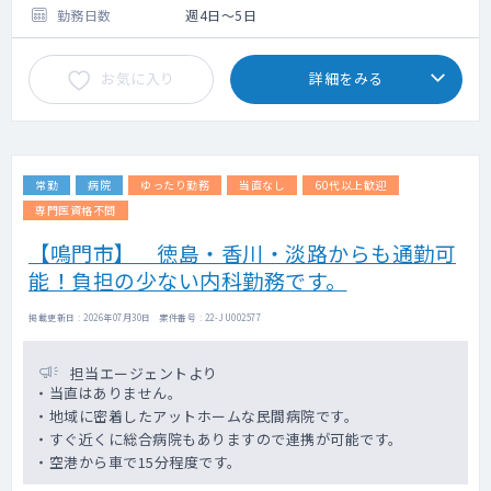
勤務日数
週4日～5日
お気に入り
詳細をみる
常勤
病院
ゆったり勤務
当直なし
60代以上歓迎
専門医資格不問
【鳴門市】 徳島・香川・淡路からも通勤可
能！負担の少ない内科勤務です。
掲載更新日 : 2026年07月30日 案件番号 : 22-JU002577
担当エージェントより
・当直はありません。
・地域に密着したアットホームな民間病院です。
・すぐ近くに総合病院もありますので連携が可能です。
・空港から車で15分程度です。