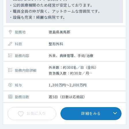
・公的医療機関のため経営が安定しております。
・職員全員の仲が良く、アットホームな雰囲気です。
・設備も充実！綺麗な病院です。
勤務地
徳島県美馬郡
科目
整形外科
勤務内容
外来、病棟管理、手術/治療
外来数：約300名／日（全科）
勤務内容詳細
救急搬入数：約30台／月
手術数：約500件／年（外科、産婦人科、泌
尿器科）
給与
1,300万円～2,000万円
勤務日数
週5日（日数は応相談）
お気に入り
詳細をみる