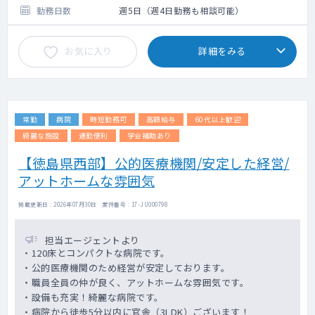
勤務日数
週5日（週4日勤務も相談可能）
お気に入り
詳細をみる
常勤
病院
時短勤務可
高額給与
60代以上歓迎
綺麗な施設
通勤便利
学会補助あり
【徳島県西部】公的医療機関/安定した経営/
アットホームな雰囲気
掲載更新日 : 2026年07月30日 案件番号 : 17-JU000798
担当エージェントより
・120床とコンパクトな病院です。
・公的医療機関のため経営が安定しております。
・職員全員の仲が良く、アットホームな雰囲気です。
・設備も充実！綺麗な病院です。
・病院から徒歩5分以内に官舎（3LDK）ございます！