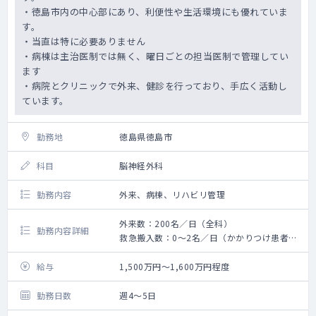
・徳島市内の中心部にあり、利便性や生活環境にも優れていま
す。
・当直は特に必要ありません
・病棟は主治医制では無く、曜日ごとの担当医制で管理してい
ます
・病院とクリニックで外来、健診を行っており、手広く活動し
ています。
勤務地
徳島県徳島市
科目
脳神経外科
勤務内容
外来、病棟、リハビリ管理
外来数：200名／日（全科）
勤務内容詳細
救急搬入数：0～2名／日（かかりつけ患者が
主）
手術数：25件位／月（全科）
給与
1,500万円～1,600万円程度
勤務日数
週4～5日