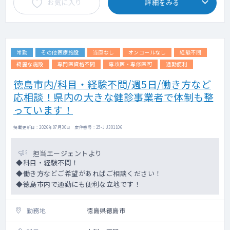
お気に入り
詳細をみる
常勤
その他医療施設
当直なし
オンコールなし
経験不問
綺麗な施設
専門医資格不問
専攻医・専修医可
通勤便利
徳島市内/科目・経験不問/週5日/働き方など
応相談！県内の大きな健診事業者で体制も整
っています！
掲載更新日 : 2026年07月30日 案件番号 : 25-JU301106
担当エージェントより
◆科目・経験不問！
◆働き方などご希望があればご相談ください！
◆徳島市内で通勤にも便利な立地です！
勤務地
徳島県徳島市