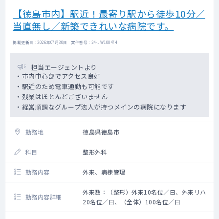
【徳島市内】駅近！最寄り駅から徒歩10分／
当直無し／新築できれいな病院です。
掲載更新日 : 2026年07月30日 案件番号 : 24-JW100474
担当エージェントより
・市内中心部でアクセス良好
・駅近のため電車通勤も可能です
・残業はほとんどございません
・経営順調なグループ法人が持つメインの病院になります
勤務地
徳島県徳島市
科目
整形外科
勤務内容
外来、病棟管理
外来数：（整形）外来10名位／日、外来リハ
勤務内容詳細
20名位／日、（全体）100名位／日