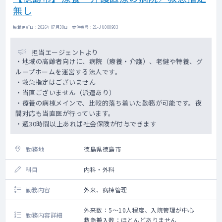
無し
巡回先では読影を行っていただかなくて問題
ございません。
・白衣・聴診器は依頼元でもご用意可能です
掲載更新日 : 2026年07月30日 案件番号 : 21-JU000983
担当エージェントより
・地域の高齢者向けに、病院（療養・介護）、老健や特養、グ
ループホームを運営する法人です。
・救急指定はございません
・当直ございません（派遣あり）
・療養の病棟メインで、比較的落ち着いた勤務が可能です。夜
間対応も当直医が行っています。
・週30時間以上あれば社会保険が付与できます
勤務地
徳島県徳島市
科目
内科・外科
勤務内容
外来、病棟管理
外来数：5～10人程度、入院管理が中心
勤務内容詳細
救急搬入数：ほとんどありません