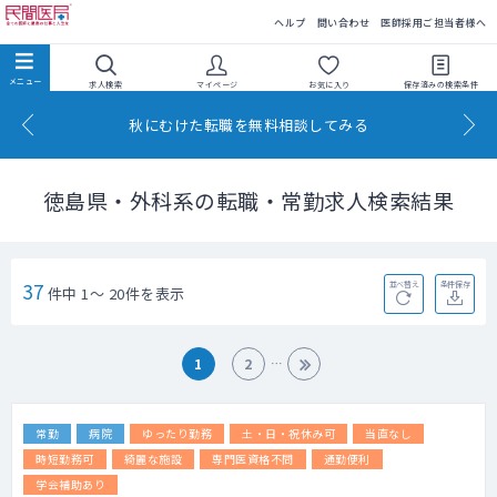
民間医局
ヘルプ
問い合わせ
医師採用ご担当者様へ
求人検索
マイページ
お気に入り
保存済みの
検索条件
秋にむけた転職を無料相談してみる
徳島県・外科系の転職・常勤求人検索結果
37
並べ替え
条件保存
件中 1～ 20件を表示
1
2
常勤
病院
ゆったり勤務
土・日・祝休み可
当直なし
時短勤務可
綺麗な施設
専門医資格不問
通勤便利
学会補助あり