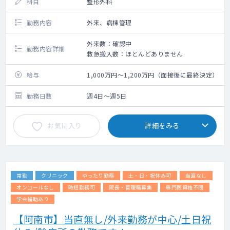
科目
整形外科
勤務内容
外来、病棟管理
外来数：確認中
勤務内容詳細
救急搬入数：ほとんどありません
給与
1,000万円～1,200万円（面接後に最終決定）
勤務日数
週4日～週5日
お気に入り
詳細をみる
常勤
クリニック
ゆったり勤務
土・日・祝休み可
当直なし
オンコールなし
時短勤務可
院長・管理職募集
専門医資格不問
学会補助あり
【阿南市】当直無し/外来勤務が中心/土日祝