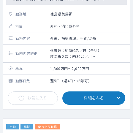
勤務地
徳島県美馬郡
科目
外科・消化器外科
勤務内容
外来、病棟管理、手術/治療
外来数：約300名／日（全科）
勤務内容詳細
救急搬入数：約30台／月
手術数：約500件／年（外科、産婦人科、泌
尿器科）
給与
1,300万円～2,000万円
勤務日数
週5日（週4日～相談可）
お気に入り
詳細をみる
常勤
病院
ゆったり勤務