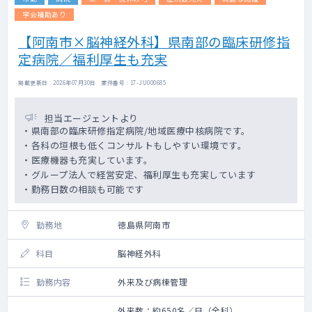
学会補助あり
【阿南市×脳神経外科】県南部の臨床研修指
定病院／福利厚生も充実
掲載更新日 : 2026年07月30日 案件番号 : 17-JU000685
担当エージェントより
・県南部の臨床研修指定病院/地域医療中核病院です。
・各科の垣根も低くコンサルトもしやすい環境です。
・医療機器も充実しています。
・グループ法人で経営安定、福利厚生も充実しています
・勤務日数の相談も可能です
勤務地
徳島県阿南市
科目
脳神経外科
勤務内容
外来及び病棟管理
外来数：約650名／日（全科）