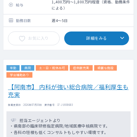
1,400万円～1,800万円程度（資格、勤務条件
給与
による）
勤務日数
週4〜5日
お気に入り
詳細をみる
常勤
病院
土・日・祝休み可
症例数充実
綺麗な施設
学会補助あり
【阿南市】 内科が強い総合病院／福利厚生も
充実
掲載更新日 : 2026年07月30日 案件番号 : 17-JU000683
担当エージェントより
・県南部の臨床研修指定病院/地域医療中核病院です。
・各科の垣根も低くコンサルトもしやすい環境です。