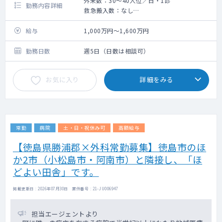
外来数：30～40人位／日・1診
勤務内容詳細
救急搬入数：なし
手術数：なし
給与
1,000万円～1,600万円
勤務日数
週5日（日数は相談可）
お気に入り
詳細をみる
常勤
病院
土・日・祝休み可
高額給与
【徳島県勝浦郡×外科常勤募集】徳島市のほ
か2市（小松島市・阿南市）と隣接し、「ほ
どよい田舎」です。
掲載更新日 : 2026年07月30日 案件番号 : 21-JU006947
担当エージェントより