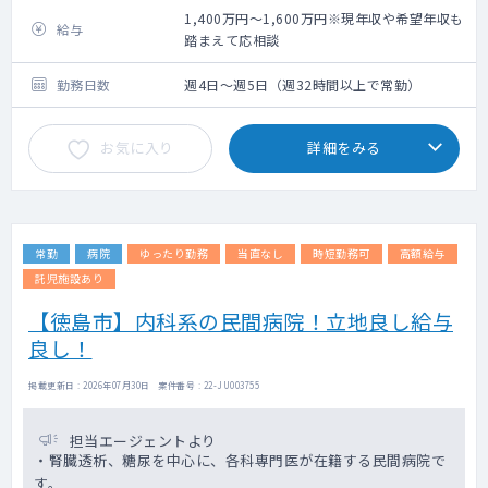
1,400万円～1,600万円※現年収や希望年収も
給与
踏まえて応相談
勤務日数
週4日～週5日（週32時間以上で常勤）
お気に入り
詳細をみる
常勤
病院
ゆったり勤務
当直なし
時短勤務可
高額給与
託児施設あり
【徳島市】内科系の民間病院！立地良し給与
良し！
掲載更新日 : 2026年07月30日 案件番号 : 22-JU003755
担当エージェントより
・腎臓透析、糖尿を中心に、各科専門医が在籍する民間病院で
す。