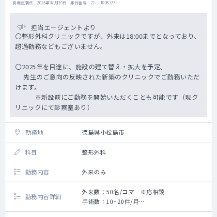
掲載更新日 : 2026年07月30日 案件番号 : 22-JU008123
担当エージェントより
〇整形外科クリニックですが、外来は18:00までとなっており、
超過勤務などもございません。
〇2025年を目途に、施設の建て替え・拡大を予定。
先生のご意向の反映された新築のクリニックでご勤務いただ
けます。
※新設前にご勤務を開始いただくことも可能です（現ク
リニックにて診察室あり）
勤務地
徳島県小松島市
科目
整形外科
勤務内容
外来のみ
外来数：50名/コマ ※応相談
勤務内容詳細
手術数：10~20件/月
〇対象疾患