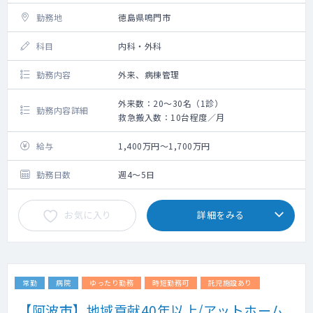
勤務地
徳島県鳴門市
科目
内科・外科
勤務内容
外来、病棟管理
外来数：20～30名（1診）
勤務内容詳細
救急搬入数：10台程度／月
給与
1,400万円～1,700万円
勤務日数
週4～5日
お気に入り
詳細をみる
常勤
病院
ゆったり勤務
時短勤務可
託児施設あり
【阿波市】地域貢献40年以上/アットホーム