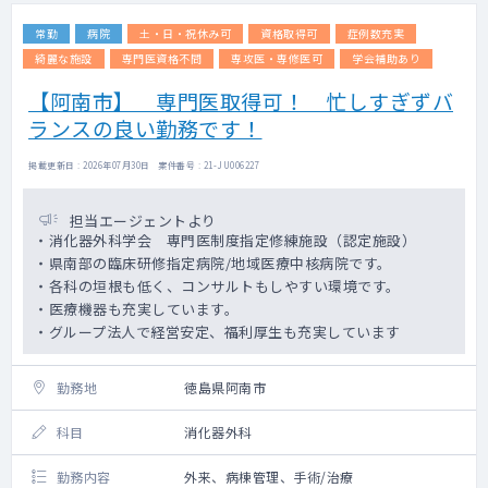
常勤
病院
土・日・祝休み可
資格取得可
症例数充実
綺麗な施設
専門医資格不問
専攻医・専修医可
学会補助あり
【阿南市】 専門医取得可！ 忙しすぎずバ
ランスの良い勤務です！
掲載更新日 : 2026年07月30日 案件番号 : 21-JU006227
担当エージェントより
・消化器外科学会 専門医制度指定修練施設（認定施設）
・県南部の臨床研修指定病院/地域医療中核病院です。
・各科の垣根も低く、コンサルトもしやすい環境です。
・医療機器も充実しています。
・グループ法人で経営安定、福利厚生も充実しています
勤務地
徳島県阿南市
科目
消化器外科
勤務内容
外来、病棟管理、手術/治療