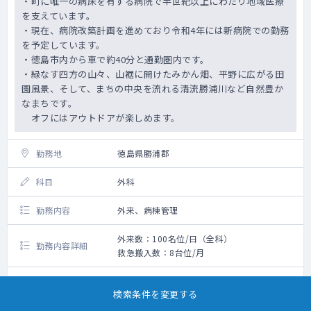
・町に唯一の病床を有する病院で半世紀以上にわたり地域医療
を支えています。
・現在、病院改築計画を進めており令和4年には新病院での勤務
を予定しています。
・徳島市内から車で約40分と通勤圏内です。
・緑なす四方の山々、山裾に開けたみかん畑、平野に広がる田
園風景、そして、まちの中央を流れる清流勝浦川など自然豊か
なまちです。
オフにはアウトドアが楽しめます。
勤務地
徳島県勝浦郡
科目
外科
勤務内容
外来、病棟管理
外来数：100名位/日（全科）
勤務内容詳細
救急搬入数：8台位/月
給与
1,100万円～2,000万円
検索条件を変更する
勤務日数
5日（週38.75時間）