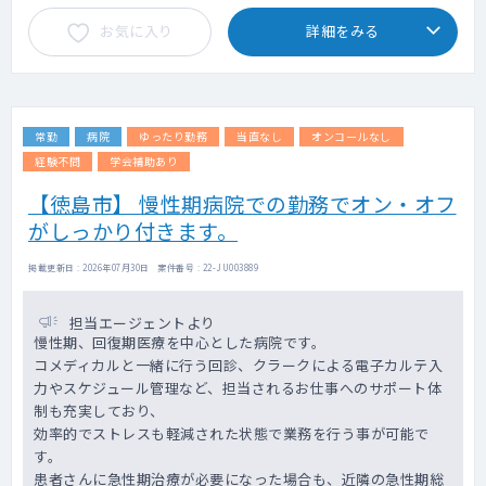
お気に入り
詳細をみる
常勤
病院
ゆったり勤務
当直なし
オンコールなし
経験不問
学会補助あり
【徳島市】 慢性期病院での勤務でオン・オフ
がしっかり付きます。
掲載更新日 : 2026年07月30日 案件番号 : 22-JU003889
担当エージェントより
慢性期、回復期医療を中心とした病院です。
コメディカルと一緒に行う回診、クラークによる電子カルテ入
力やスケジュール管理など、担当されるお仕事へのサポート体
制も充実しており、
効率的でストレスも軽減された状態で業務を行う事が可能で
す。
患者さんに急性期治療が必要になった場合も、近隣の急性期総