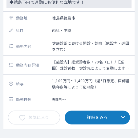
◆徳島市内で通勤にも便利な立地です！
勤務地
徳島県徳島市
科目
内科・不問
健康診断における問診・診察（施設内・巡回
勤務内容
を含む）
【施設内】総受診者数：70名（日）/【巡
勤務内容詳細
回】受診者数：健診先によって変動します
【施設健診】
施設内の健康診断・人間ドックの診察をお願
1,100万円～1,400万円（週5日想定、医師経
給与
いします。
験年数等によって応相談）
【巡回健診】
勤務日数
週5日～
・受付終了時間から30分後くらいまでをご勤
務時間としております
お気に入り
詳細をみる
・健診先：徳島県内
・受診者；協会けんぽ加入者の被扶養者の方
が主となります