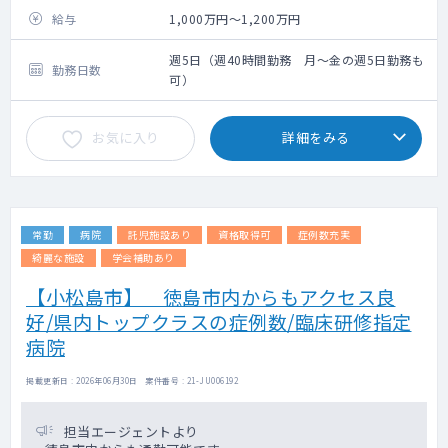
給与
1,000万円～1,200万円
週5日（週40時間勤務 月～金の週5日勤務も
勤務日数
可）
お気に入り
詳細をみる
常勤
病院
託児施設あり
資格取得可
症例数充実
綺麗な施設
学会補助あり
【小松島市】 徳島市内からもアクセス良
好/県内トップクラスの症例数/臨床研修指定
病院
掲載更新日 : 2026年06月30日 案件番号 : 21-JU006192
担当エージェントより