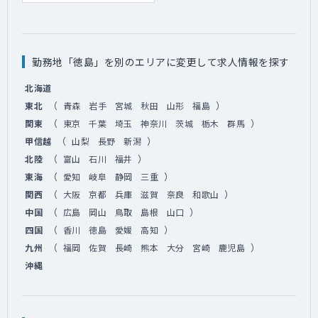
勤務地「徳島」を別のエリアに変更して求人情報を探す
北海道
（
）
東北
青森
岩手
宮城
秋田
山形
福島
（
）
関東
東京
千葉
埼玉
神奈川
茨城
栃木
群馬
（
）
甲信越
山梨
長野
新潟
（
）
北陸
富山
石川
福井
（
）
東海
愛知
岐阜
静岡
三重
（
）
関西
大阪
京都
兵庫
滋賀
奈良
和歌山
（
）
中国
広島
岡山
鳥取
島根
山口
（
）
四国
香川
徳島
愛媛
高知
（
）
九州
福岡
佐賀
長崎
熊本
大分
宮崎
鹿児島
沖縄