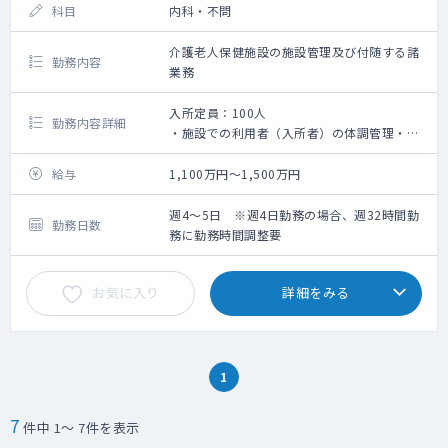
科目
内科・不問
介護老人保健施設の施設管理及び付随する諸
勤務内容
業務
入所定員：100人
勤務内容詳細
・施設での利用者（入所者）の体調管理・処
方・診療情報提供書の作成等
・カンファレンスへの参加
給与
1,100万円～1,500万円
・死亡確認と死亡診断書の作成
・各種委員会への参加
週4～5日 ※週4日勤務の場合、週32時間勤
勤務日数
務に勤務時間調整要
お気に入り
詳細をみる
1
7
件中 1～ 7件を表示