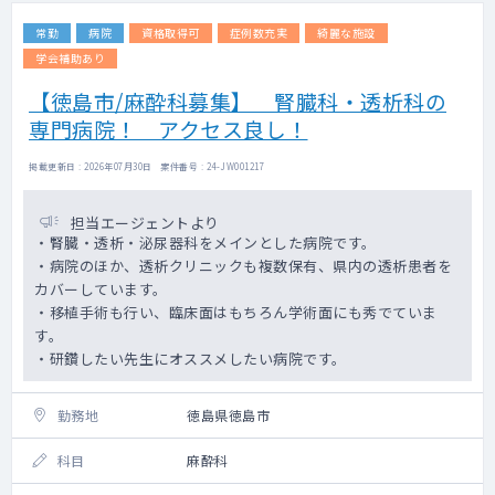
・依頼元の常勤医師、または健診担当職員が
常勤
病院
資格取得可
症例数充実
綺麗な施設
はじめに説明を行った後、診察をお願いする
形になります。
学会補助あり
・心電図やレントゲンなどの撮影がある場合
【徳島市/麻酔科募集】 腎臓科・透析科の
も、後日、施設で二次読影を行いますので、
専門病院！ アクセス良し！
巡回先では読影を行っていただかなくて問題
ございません。
・白衣・聴診器は依頼元でもご用意可能です
掲載更新日 : 2026年07月30日 案件番号 : 24-JW001217
担当エージェントより
・腎臓・透析・泌尿器科をメインとした病院です。
・病院のほか、透析クリニックも複数保有、県内の透析患者を
カバーしています。
・移植手術も行い、臨床面はもちろん学術面にも秀でていま
す。
・研鑽したい先生にオススメしたい病院です。
勤務地
徳島県徳島市
科目
麻酔科