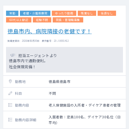
常勤
老健・介護医療院
ゆったり勤務
残業なし
当直なし
60代以上歓迎
経験不問
院長・管理職募集
徳島市内、病院隣接の老健です！
掲載更新日 : 2026年06月30日 案件番号 : 23-JU001412
担当エージェントより
徳島市内で通勤便利。
社会保険完備！
勤務地
徳島県徳島市
科目
不問
勤務内容
老人保健施設の入所者・デイケア患者の管理
入居者数：定員100名、デイケア30名位（日
勤務内容詳細
平均）