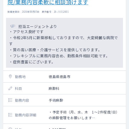
院/業務内容柔軟に相談頂けます
掲載更新日 : 2026年08月05日 案件番号 : 26-JU312601
担当エージェントより
・アクセス良好です
・令和2年5月に新築移転しておりますので、大変綺麗な病院で
す
・質の高い医療・介護サービスを提供しております。
・フレキシブルに業務内容含め、勤務条件相談可能です。
・症例豊富にございます。
勤務地
徳島県徳島市
科目
麻酔科
勤務内容
手術麻酔
・予定手術（月、水、木 1～2件程度/日）
勤務内容詳細
の麻酔管理をお願いします
・年間オペ件数 300例程度