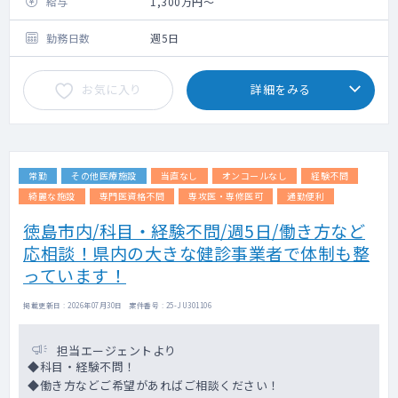
整形外科が中心となります。
給与
1,300万円～
勤務日数
週5日
お気に入り
詳細をみる
常勤
その他医療施設
当直なし
オンコールなし
経験不問
綺麗な施設
専門医資格不問
専攻医・専修医可
通勤便利
徳島市内/科目・経験不問/週5日/働き方など
応相談！県内の大きな健診事業者で体制も整
っています！
掲載更新日 : 2026年07月30日 案件番号 : 25-JU301106
担当エージェントより
◆科目・経験不問！
◆働き方などご希望があればご相談ください！