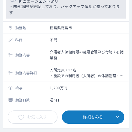
担当エージェントより
・関連病院が併設しており、バックアップ体制が整っておりま
す
勤務地
徳島県徳島市
科目
不問
介護老人保健施設の施設管理及び付随する諸
勤務内容
業務
入所定員：95名
勤務内容詳細
・施設での利用者（入所者）の体調管理・処
方・診療情報提供書の作成等
・カンファレンスへの参加
給与
1,200万円
・死亡確認と死亡診断書の作成
・各種委員会への参加
勤務日数
週5日
お気に入り
詳細をみる