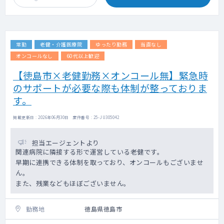
常勤
老健・介護医療院
ゆったり勤務
当直なし
オンコールなし
60代以上歓迎
【徳島市×老健勤務×オンコール無】緊急時
のサポートが必要な際も体制が整っておりま
す。
掲載更新日 : 2026年06月30日 案件番号 : 25-JU305042
担当エージェントより
関連病院に隣接する形で運営している老健です。
早期に連携できる体制を取っており、オンコールもございませ
ん。
また、残業などもほぼございません。
勤務地
徳島県徳島市