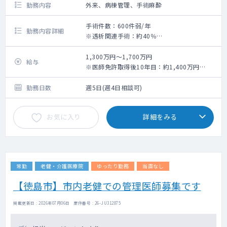
勤務内容
外来、病棟管理、手術麻酔
手術件数：600件弱/年
勤務内容詳細
※透析関連手術：約40％
循環器関連手術：約30％
消化器関連手術：約15％
1,300万円～1,700万円
給与
※医師免許取得後10年目：約1,400万円
※医師免許取得後20年目：約1,660万円
勤務日数
週5日(週4日相談可)
お気に入り
詳細をみる
常勤
老健・介護医療院
ゆったり勤務
当直なし
【徳島市】市内老健での管理医師募集です
掲載更新日 : 2026年07月06日 案件番号 : 26-JU312875