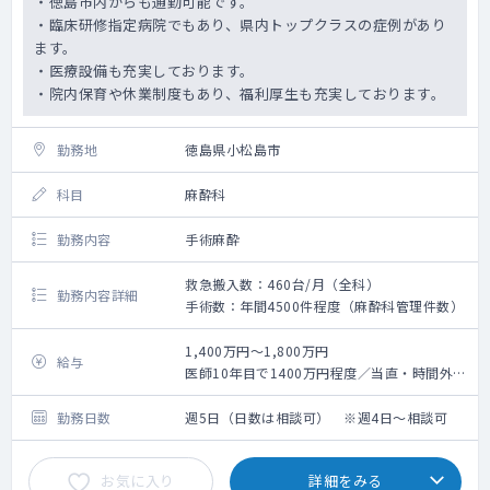
・徳島市内からも通勤可能です。
・臨床研修指定病院でもあり、県内トップクラスの症例があり
ます。
・医療設備も充実しております。
・院内保育や休業制度もあり、福利厚生も充実しております。
勤務地
徳島県小松島市
科目
麻酔科
勤務内容
手術麻酔
救急搬入数：460台/月（全科）
勤務内容詳細
手術数：年間4500件程度（麻酔科管理件数）
1,400万円～1,800万円
給与
医師10年目で1400万円程度／当直・時間外込
（働き方により変動）
勤務日数
週5日（日数は相談可） ※週4日～相談可
お気に入り
詳細をみる