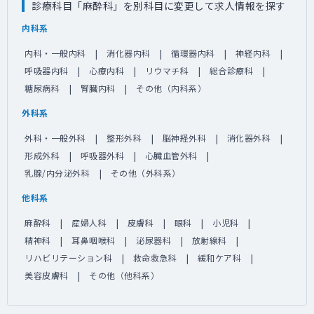
診療科目「麻酔科」を別科目に変更して求人情報を探す
内科系
内科・一般内科
消化器内科
循環器内科
神経内科
呼吸器内科
心療内科
リウマチ科
総合診療科
糖尿病科
腎臓内科
その他（内科系）
外科系
外科・一般外科
整形外科
脳神経外科
消化器外科
形成外科
呼吸器外科
心臓血管外科
乳腺/内分泌外科
その他（外科系）
他科系
麻酔科
産婦人科
皮膚科
眼科
小児科
精神科
耳鼻咽喉科
泌尿器科
放射線科
リハビリテーション科
救命救急科
緩和ケア科
美容皮膚科
その他（他科系）