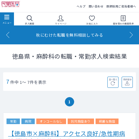
民間医局
ヘルプ
問い合わせ
医師採用ご担当者様へ
求人検索
マイページ
お気に入り
保存済みの
検索条件
秋にむけた転職を無料相談してみる
徳島県・麻酔科の転職・常勤求人検索結果
7
並べ替え
条件保存
件中 1～ 7件を表示
1
常勤
病院
オンコールなし
託児施設あり
綺麗な施設
【徳島市×麻酔科】アクセス良好/急性期病