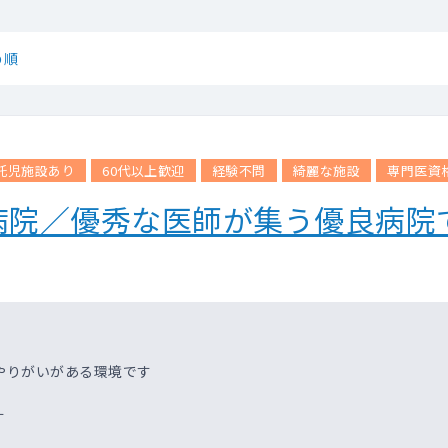
め順
託児施設あり
60代以上歓迎
経験不問
綺麗な施設
専門医資
病院／優秀な医師が集う優良病院
やりがいがある環境です
す