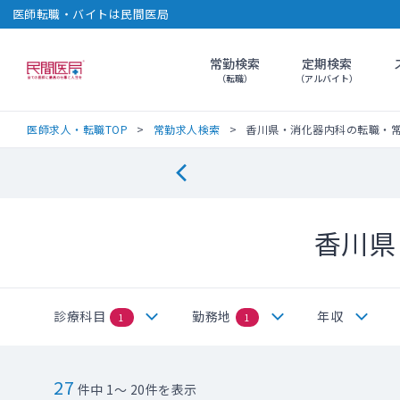
医師転職・バイトは民間医局
常勤検索
定期検索
民間医局
（転職）
（アルバイト）
医師求人・転職TOP
常勤求人検索
香川県・消化器内科の転職・
香川県
診療科目
勤務地
年収
1
1
27
件中 1～ 20件を表示