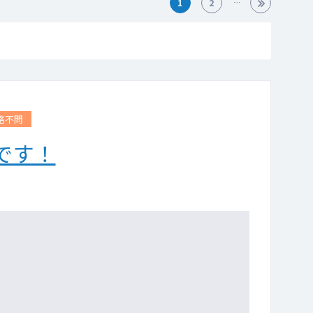
1
2
格不問
です！