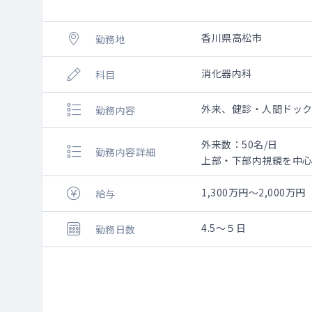
香川県高松市
勤務地
消化器内科
科目
外来、健診・人間ドッ
勤務内容
外来数：50名/日
勤務内容詳細
上部・下部内視鏡を中
※勤務ボリューム・割
1,300万円～2,000万円
給与
＜内視鏡のイメージ＞
・件数：AM10名・PM4
4.5～５日
勤務日数
・カメラ：オリンパス
・体制：看護師が2名つ
・セデーション対応可
また、人間ドック・健