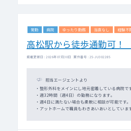
常勤
病院
ゆったり勤務
当直なし
経験不
高松駅から徒歩通勤可！
掲載更新日 : 2026年07月30日 案件番号 : 25-JU302285
担当エージェントより
・整形外科をメインにし地元密着している病院で
・週32時間（週4日）の勤務になります。
・週4日に満たない場合も柔軟に相談が可能です。
・アットホームで職員もわきあいあいとしていま