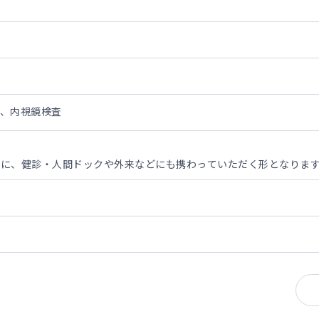
ク、内視鏡検査
心に、健診・人間ドックや外来などにも携わっていただく形となりま
合は応相談
名程度/回
（経鼻も対応可能）
きます
能
診業務もお願いすることとなります。