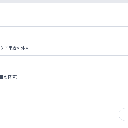
和ケア患者の外来
年目の概算）