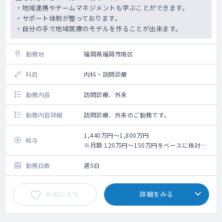
・地域連携やチームマネジメントも学ぶことができます。
・サポート体制が整っております。
・自分の手で地域医療のモデルを作ることが出来ます。
勤務地
福岡県福岡市南区
科目
内科・訪問診療
勤務内容
訪問診療、外来
勤務内容詳細
訪問診療、外来のご勤務です。
1,440万円～1,800万円
給与
※月額 120万円～150万円をベースに検討し
ております。
※ご経験・スキルにより最終提示となりま
勤務日数
週5日
す。
お気に入り
詳細をみる