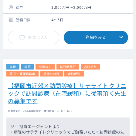
給与
1,800万円～2,000万円
勤務日数
4～5日
お気に入り
詳細をみる
常勤
病院
当直なし
時短勤務可
高額給与
院長・管理職募集
綺麗な施設
通勤便利
【福岡市近郊×訪問診療】サテライトクリニ
ックで訪問診療（在宅緩和）に従事頂く先生
の募集です
掲載更新日 : 2026年08月04日 案件番号 : 26-JF314772
担当エージェントより
・病院のサテライトクリニックでご勤務いただく訪問診療の先