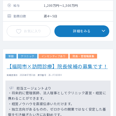
給与
1,200万円～1,500万円
勤務日数
週4～5日
お気に入り
詳細をみる
常勤
クリニック
インセンティブあり
院長・管理職募集
【福岡市×訪問診療】院長候補の募集です！
掲載更新日 : 2026年07月31日 案件番号 : 26-JF310304
担当エージェントより
・将来的に管理医師、法人理事としてクリニック運営・経営に
携わることができます。
・経営ノウハウを直接伝承いただけます。
・独立志向があるものの、ゼロからの開業ではなく安定した基
盤を引き継ぎたい方にお勧めです。