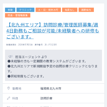
常勤
クリニック
土・日・祝休み可
当直なし
高額給与
院長・管理職募集
【北九州エリア】訪問診療/管理医師募集/週
4日勤務もご相談が可能/未経験者への研修も
ございます。
掲載更新日 : 2026年07月31日 案件番号 : 26-JF312180
担当エージェントより
●未経験の方も一定期間の教育システムがございます。
●北九州エリアで新規開設予定の訪問診療クリニックとなりま
す。
●昇給制度もございます。
勤務地
福岡県北九州市
科目
訪問診療