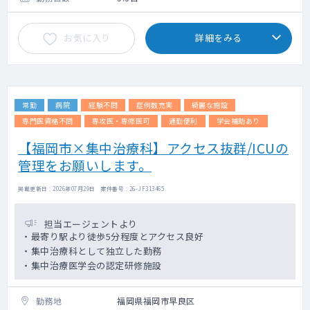
お気に入り
詳細をみる
常勤
病院
経験不問
症例数充実
綺麗な施設
専門医資格不問
専攻医・専修医可
通勤便利
学会補助あり
【福岡市×集中治療科】アクセス抜群/ICUの
管理をお願いします。
掲載更新日 : 2026年07月29日 案件番号 : 26-JF313465
担当エージェントより
・最寄り駅より徒歩5分程度とアクセス良好
・集中治療科として独立した勤務
・集中治療医学会の認定研修施設
勤務地
福岡県福岡市早良区