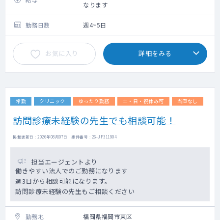
なります
勤務日数
週4~5日
お気に入り
詳細をみる
常勤
クリニック
ゆったり勤務
土・日・祝休み可
当直なし
訪問診療未経験の先生でも相談可能！
掲載更新日 : 2026年08月07日 案件番号 : 26-JF311904
担当エージェントより
働きやすい法人でのご勤務になります
週3日から相談可能になります。
訪問診療未経験の先生もご相談ください
勤務地
福岡県福岡市東区