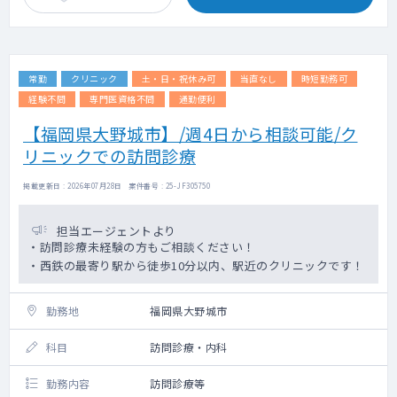
常勤
クリニック
土・日・祝休み可
当直なし
時短勤務可
経験不問
専門医資格不問
通勤便利
【福岡県大野城市】/週4日から相談可能/ク
リニックでの訪問診療
掲載更新日 : 2026年07月28日 案件番号 : 25-JF305750
担当エージェントより
・訪問診療未経験の方もご相談ください！
・西鉄の最寄り駅から徒歩10分以内、駅近のクリニックです！
勤務地
福岡県大野城市
科目
訪問診療・内科
勤務内容
訪問診療等