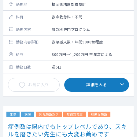
勤務地
福岡県糟屋郡粕屋町
科目
救命救急科・不問
勤務内容
救急科専門プログラム
勤務内容詳細
救急搬入数：年間5000台程度
給与
800万円～1,200万円 卒年次による
勤務日数
週5日
お気に入り
詳細をみる
常勤
病院
託児施設あり
症例数充実
綺麗な施設
症例数は県内でもトップレベルであり、スキ
ルを磨きたい先生にも大変お薦めです