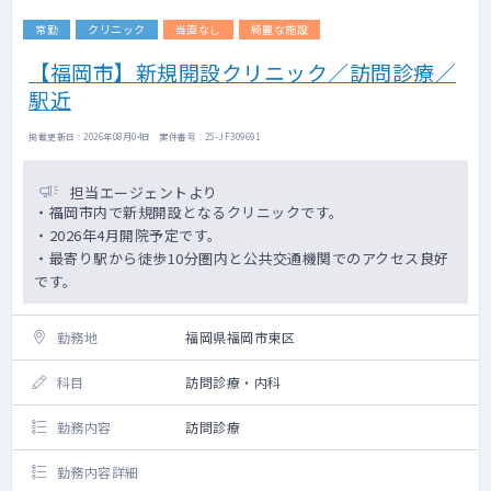
常勤
クリニック
当直なし
綺麗な施設
【福岡市】新規開設クリニック／訪問診療／
駅近
掲載更新日 : 2026年08月04日 案件番号 : 25-JF309691
担当エージェントより
・福岡市内で新規開設となるクリニックです。
・2026年4月開院予定です。
・最寄り駅から徒歩10分圏内と公共交通機関でのアクセス良好
です。
勤務地
福岡県福岡市東区
科目
訪問診療・内科
勤務内容
訪問診療
勤務内容詳細