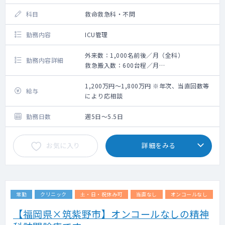
科目
救命救急科・不問
勤務内容
ICU管理
外来数：1,000名前後／月（全科）
勤務内容詳細
救急搬入数：600台程／月
手術数：180件程／月（外科系全て）
ICU管理（集中治療科）
1,200万円～1,800万円 ※年次、当直回数等
給与
により応相談
勤務日数
週5日～5.5日
お気に入り
詳細をみる
常勤
クリニック
土・日・祝休み可
当直なし
オンコールなし
【福岡県×筑紫野市】オンコールなしの精神