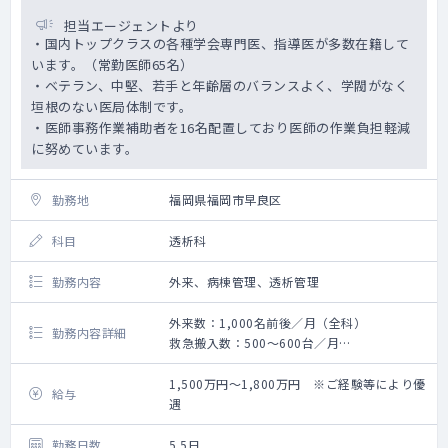
担当エージェントより
・国内トップクラスの各種学会専門医、指導医が多数在籍して
います。（常勤医師65名）
・ベテラン、中堅、若手と年齢層のバランスよく、学閥がなく
垣根のない医局体制です。
・医師事務作業補助者を16名配置しており医師の作業負担軽減
に努めています。
勤務地
福岡県福岡市早良区
科目
透析科
勤務内容
外来、病棟管理、透析管理
外来数：1,000名前後／月（全科）
勤務内容詳細
救急搬入数：500～600台／月
手術数：100～120件／月（外科系全て）
1,500万円～1,800万円 ※ご経験等により優
給与
遇
勤務日数
5.5日