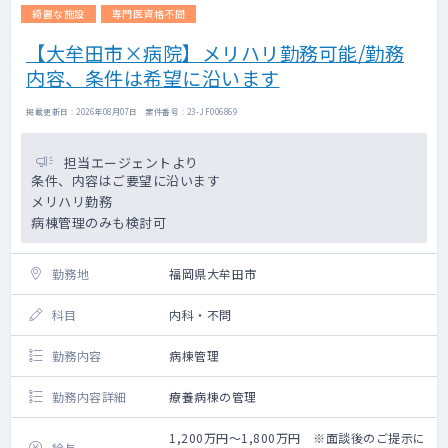
綺麗な施設
専門医資格不問
【大牟田市×病院】メリハリ勤務可能/勤務
内容、条件は希望に沿います
掲載更新日 : 2026年08月07日 案件番号 : 23-JF006869
担当エージェントより
条件、内容はご要望に沿います
メリハリ勤務
病棟管理のみも検討可
勤務地
福岡県大牟田市
科目
内科・不問
勤務内容
病棟管理
勤務内容詳細
療養病棟の管理
1,200万円～1,800万円 ※面談後のご提示に
給与