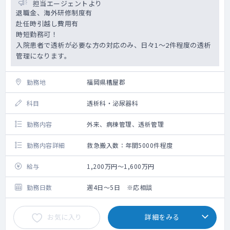
担当エージェントより
退職金、海外研修制度有
赴任時引越し費用有
時短勤務可！
入院患者で透析が必要な方の対応のみ、日々1～2件程度の透析
管理になります。
勤務地
福岡県糟屋郡
科目
透析科・泌尿器科
勤務内容
外来、病棟管理、透析管理
勤務内容詳細
救急搬入数：年間5000件程度
給与
1,200万円～1,600万円
勤務日数
週4日～5日 ※応相談
お気に入り
詳細をみる