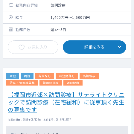
勤務内容詳細
訪問診療
給与
1,400万円～1,600万円
勤務日数
週4～5日
お気に入り
詳細をみる
常勤
病院
当直なし
時短勤務可
高額給与
院長・管理職募集
綺麗な施設
通勤便利
【福岡市近郊×訪問診療】サテライトクリニ
ックで訪問診療（在宅緩和）に従事頂く先生
の募集です
掲載更新日 : 2026年08月04日 案件番号 : 26-JF314777