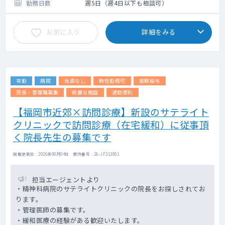
週5日（オンコール平日 週1回）1,500万円
勤務日数
週5日（週4日以下も相談可）
～
お気に入り
詳細をみる
常勤
病院
当直なし
時短勤務可
高額給与
院長・管理職募集
綺麗な施設
通勤便利
【福岡市近郊×訪問診療】新設のサテライト
クリニックで訪問診療（在宅緩和）に従事頂
く院長先生の募集です
掲載更新日 : 2026年08月04日 案件番号 : 26-JF313951
担当エージェントより
・精神科病院のサテライトクリニックの院長をお探しされてお
ります。
・管理医師の募集です。
・緩和医療の経験がある歓迎いたします。