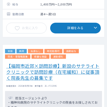
給与
1,400万円～2,000万円
勤務日数
週4～週5日
お気に入り
詳細をみる
常勤
病院
当直なし
時短勤務可
高額給与
院長・管理職募集
綺麗な施設
通勤便利
【福岡市近郊×訪問診療】新設のサテライト
クリニックで訪問診療（在宅緩和）に従事頂
く院長先生の募集です
掲載更新日 : 2026年08月04日 案件番号 : 26-JF313946
担当エージェントより
・精神科病院のサテライトクリニックの院長をお探しされてお