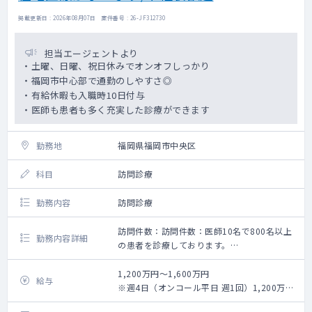
掲載更新日 : 2026年08月07日 案件番号 : 26-JF312730
担当エージェントより
・土曜、日曜、祝日休みでオンオフしっかり
・福岡市中心部で通勤のしやすさ◎
・有給休暇も入職時10日付与
・医師も患者も多く充実した診療ができます
勤務地
福岡県福岡市中央区
科目
訪問診療
勤務内容
訪問診療
訪問件数：訪問件数：医師10名で800名以上
勤務内容詳細
の患者を診療しております。
居宅換算で1日7～8件訪問していただきます
基本はスタッフが運転し、居宅（施設）に向
1,200万円～1,600万円
給与
かいます。
※週4日（オンコール平日 週1回）1,200万円
～