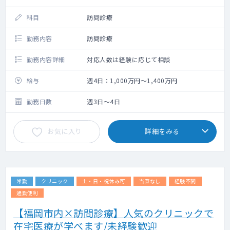
科目
訪問診療
勤務内容
訪問診療
勤務内容詳細
対応人数は経験に応じて相談
給与
週4日：1,000万円～1,400万円
勤務日数
週3日～4日
お気に入り
詳細をみる
常勤
クリニック
土・日・祝休み可
当直なし
経験不問
通勤便利
【福岡市内×訪問診療】人気のクリニックで
在宅医療が学べます/未経験歓迎