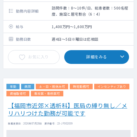
訪問件数：8～10件/日、総患者数：500名程
勤務内容詳細
度、施設と居宅割合（6：4）
給与
1,400万円～1,600万円
勤務日数
週4日～5日※曜日は応相談
お気に入り
詳細をみる
常勤
病院
土・日・祝休み可
時短勤務可
インセンティブあり
資格取得可
専攻医・専修医可
【福岡市近郊×透析科】医局の縛り無し／メ
リハリつけた勤務が可能です
掲載更新日 : 2026年07月28日 案件番号 : 23-JF002039