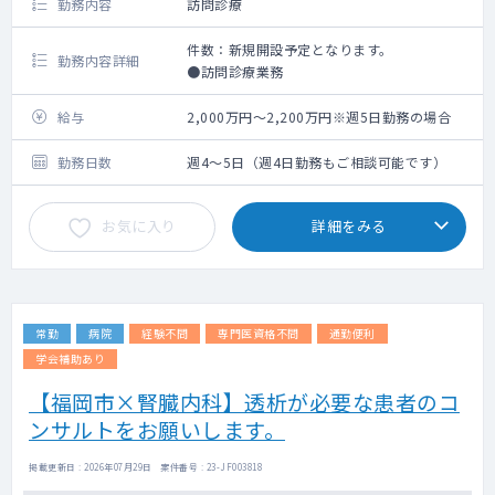
勤務内容
訪問診療
件数：新規開設予定となります。
勤務内容詳細
●訪問診療業務
給与
2,000万円～2,200万円※週5日勤務の場合
勤務日数
週4～5日（週4日勤務もご相談可能です）
お気に入り
詳細をみる
常勤
病院
経験不問
専門医資格不問
通勤便利
学会補助あり
【福岡市×腎臓内科】透析が必要な患者のコ
ンサルトをお願いします。
掲載更新日 : 2026年07月29日 案件番号 : 23-JF003818