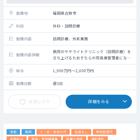
勤務地
福岡県古賀市
科目
外科・訪問診療
勤務内容
訪問診療、外来業務
病院のサテライトクリニック（訪問診療）を
勤務内容詳細
立ち上げるためそちらの院長兼管理者になっ
ていただける方を探しております。
給与
1,900万円～2,000万円
勤務日数
週5日
お気に入り
詳細をみる
常勤
病院
土・日・祝休み可
当直なし
時短勤務可
高額給与
院長・管理職募集
綺麗な施設
通勤便利