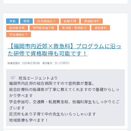
常勤
病院
託児施設あり
経験不問
資格取得可
症例数充実
専門医資格不問
専攻医・専修医可
通勤便利
学会補助あり
【福岡市内近郊×救急科】プログラムに沿っ
た研修で資格取得も可能です！
掲載更新日 : 2026年07月28日 案件番号 : 25-JF308761
担当エージェントより
福岡市内近郊の総合病院ですので症例数が豊富。
総合診療科の指導医が丁寧に教えてくれますので基礎からしっ
かり学べます
学会参加可、交通費・転居費支給、他福利厚生もしっかりとご
ざいます
託児所もあり子育て中の先生もいらっしゃいます
地域医療も学べます！