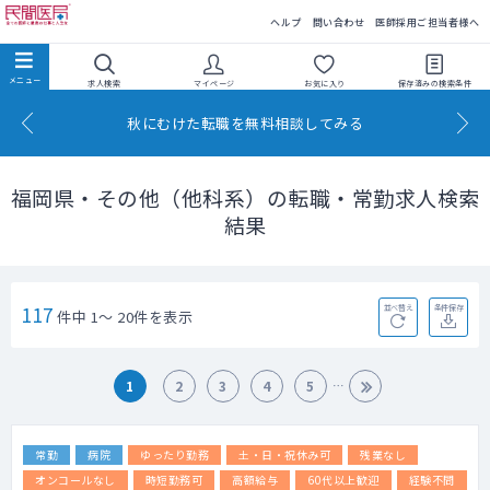
民間医局
ヘルプ
問い合わせ
医師採用ご担当者様へ
求人検索
マイページ
お気に入り
保存済みの
検索条件
秋にむけた転職を無料相談してみる
福岡県・その他（他科系）の転職・常勤求人検索
結果
117
並べ替え
条件保存
件中 1～ 20件を表示
1
2
3
4
5
常勤
病院
ゆったり勤務
土・日・祝休み可
残業なし
オンコールなし
時短勤務可
高額給与
60代以上歓迎
経験不問