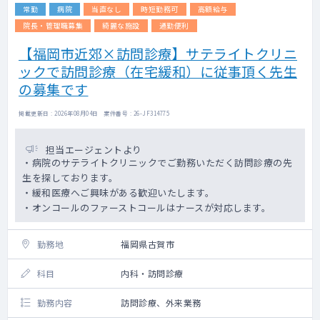
常勤
病院
当直なし
時短勤務可
高額給与
院長・管理職募集
綺麗な施設
通勤便利
【福岡市近郊×訪問診療】サテライトクリニ
ックで訪問診療（在宅緩和）に従事頂く先生
の募集です
掲載更新日 : 2026年08月04日 案件番号 : 26-JF314775
担当エージェントより
・病院のサテライトクリニックでご勤務いただく訪問診療の先
生を探しております。
・緩和医療へご興味がある歓迎いたします。
・オンコールのファーストコールはナースが対応します。
勤務地
福岡県古賀市
科目
内科・訪問診療
勤務内容
訪問診療、外来業務