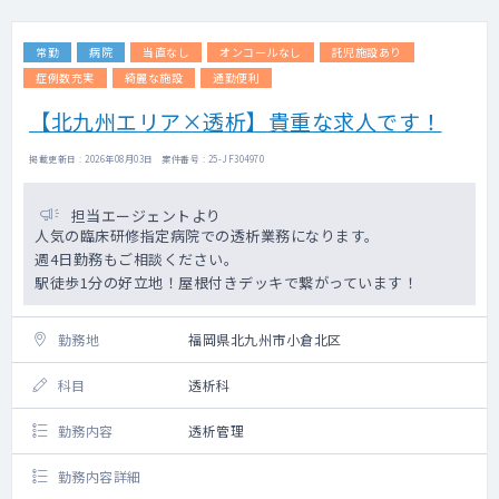
常勤
病院
当直なし
オンコールなし
託児施設あり
症例数充実
綺麗な施設
通勤便利
【北九州エリア×透析】貴重な求人です！
掲載更新日 : 2026年08月03日 案件番号 : 25-JF304970
担当エージェントより
人気の臨床研修指定病院での透析業務になります。
週4日勤務もご相談ください。
駅徒歩1分の好立地！屋根付きデッキで繋がっています！
勤務地
福岡県北九州市小倉北区
科目
透析科
勤務内容
透析管理
勤務内容詳細