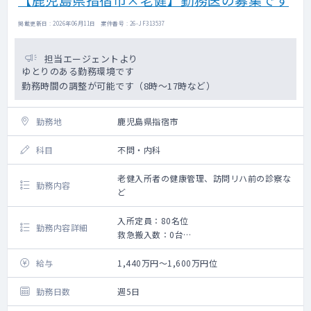
掲載更新日 : 2026年06月11日 案件番号 : 26-JF313537
担当エージェントより
ゆとりのある勤務環境です
勤務時間の調整が可能です（8時～17時など）
勤務地
鹿児島県指宿市
科目
不問・内科
老健入所者の健康管理、訪問リハ前の診察な
勤務内容
ど
入所定員：80名位
勤務内容詳細
救急搬入数：0台
老健運営に関わる医師業務全般
給与
1,440万円～1,600万円位
勤務日数
週5日