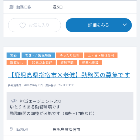
勤務日数
週5日
お気に入り
詳細をみる
常勤
老健・介護医療院
ゆったり勤務
土・日・祝休み可
当直なし
60代以上歓迎
経験不問
綺麗な施設
【鹿児島県指宿市×老健】勤務医の募集です
掲載更新日 : 2026年06月11日 案件番号 : 26-JF313535
担当エージェントより
ゆとりのある勤務環境です
勤務時間の調整が可能です（8時～17時など）
勤務地
鹿児島県指宿市