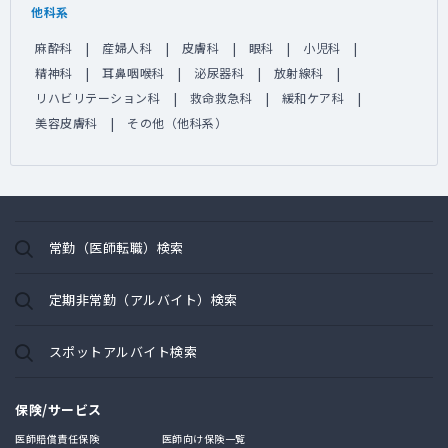
他科系
麻酔科
産婦人科
皮膚科
眼科
小児科
精神科
耳鼻咽喉科
泌尿器科
放射線科
リハビリテーション科
救命救急科
緩和ケア科
美容皮膚科
その他（他科系）
常勤（医師転職）検索
定期非常勤（アルバイト）検索
スポットアルバイト検索
保険/サービス
医師賠償責任保険
医師向け保険一覧