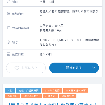
科目
不問・内科
老健入所者の健康管理、訪問リハ前の診察な
勤務内容
ど
入所定員：80名位
勤務内容詳細
救急搬入数：0台
老健運営に関わる医師業務全般
1,200万円～1,600万円位 ※正式提示は面談
給与
後となります
勤務日数
週4～5日
お気に入り
詳細をみる
常勤
老健・介護医療院
ゆったり勤務
土・日・祝休み可
当直なし
60代以上歓迎
経験不問
綺麗な施設
【鹿児島県指宿市×老健】勤務医の募集です