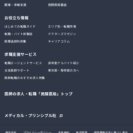
開業・承継支援
民間医局書店
お役立ち情報
はじめての転職ガイド
エリア別・転職市場
転職・バイト体験談
ドクターズマガジン
医療過誤判例集
キャリアコラム
求職支援サービス
転職エージェントサービス
非常勤アルバイト紹介
女性医師サポート
専攻医・専修医の方へ
医師転職のおすすめ求人特集
医師の求人・転職「民間医局」トップ
メディカル・プリンシプル社
運営会社
プライバシーポリシー
会員規約
推奨環境
特定商取引法に基づく表示