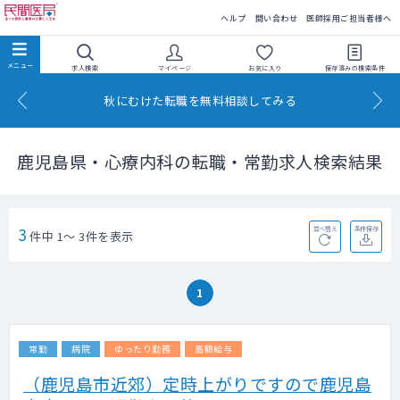
民間医局
ヘルプ
問い合わせ
医師採用ご担当者様へ
求人検索
マイページ
お気に入り
保存済みの
検索条件
秋にむけた転職を無料相談してみる
鹿児島県・心療内科の転職・常勤求人検索結果
3
並べ替え
条件保存
件中 1～ 3件を表示
1
常勤
病院
ゆったり勤務
高額給与
（鹿児島市近郊）定時上がりですので鹿児島