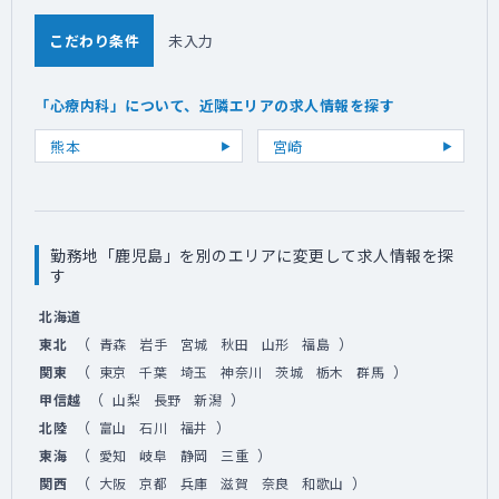
こだわり条件
未入力
「心療内科」について、近隣エリアの求人情報を探す
熊本
宮崎
勤務地「鹿児島」を別のエリアに変更して求人情報を探
す
北海道
（
）
東北
青森
岩手
宮城
秋田
山形
福島
（
）
関東
東京
千葉
埼玉
神奈川
茨城
栃木
群馬
（
）
甲信越
山梨
長野
新潟
（
）
北陸
富山
石川
福井
（
）
東海
愛知
岐阜
静岡
三重
（
）
関西
大阪
京都
兵庫
滋賀
奈良
和歌山