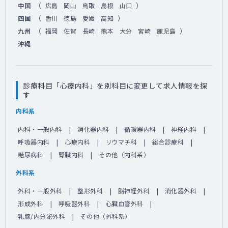
（
）
中国
広島
岡山
鳥取
島根
山口
（
）
四国
香川
徳島
愛媛
高知
（
）
九州
福岡
佐賀
長崎
熊本
大分
宮崎
鹿児島
沖縄
診療科目「心療内科」を別科目に変更して求人情報を探
す
内科系
内科・一般内科
消化器内科
循環器内科
神経内科
呼吸器内科
心療内科
リウマチ科
総合診療科
糖尿病科
腎臓内科
その他（内科系）
外科系
外科・一般外科
整形外科
脳神経外科
消化器外科
形成外科
呼吸器外科
心臓血管外科
乳腺/内分泌外科
その他（外科系）