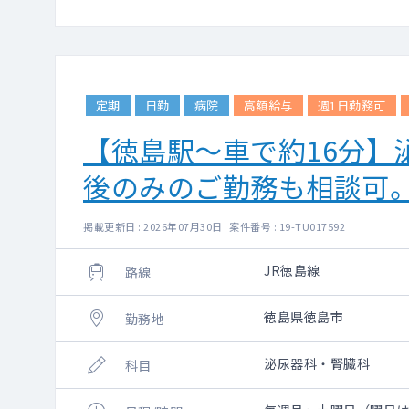
定期
日勤
病院
高額給与
週1日勤務可
【徳島駅～車で約16分
後のみのご勤務も相談可
掲載更新日 : 2026年07月30日 案件番号 : 19-TU017592
JR徳島線
路線
徳島県徳島市
勤務地
泌尿器科・腎臓科
科目