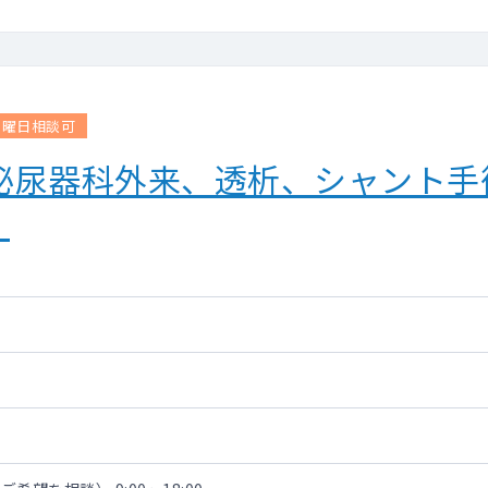
曜日相談可
】泌尿器科外来、透析、シャント
。