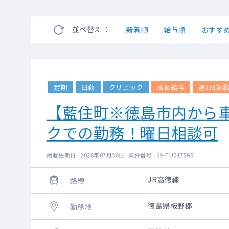
並べ替え ：
新着順
給与順
おすす
定期
日勤
クリニック
高額給与
週1日勤
【藍住町※徳島市内から
クでの勤務！曜日相談可
掲載更新日 : 2026年07月30日 案件番号 : 19-TU017595
JR高徳線
路線
徳島県板野郡
勤務地