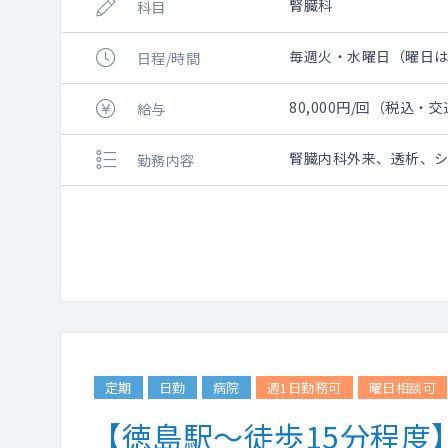
腎臓科
科目
毎週火・水曜日（曜日は応相
日程/時間
80,000円/回（税込・
給与
腎臓内科外来、透析、
勤務内容
定期
日勤
病院
週1日勤務可
曜日相談可
【徳島駅～徒歩15分程