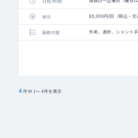
毎週月～土曜日（曜日はご希
日程/時間
80,000円/回（税込・
給与
外来、透析、シャント
勤務内容
4
件中 1～ 4件を表示