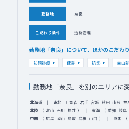
勤務地
奈良
こだわり条件
透析管理
勤務地「奈良」について、ほかのこだわ
訪問診療
健診
読影
自由
勤務地「奈良」を別のエリアに
北海道
東北
（
青森
岩手
宮城
秋田
山形
福
北陸
（
富山
石川
福井
）
東海
（
愛知
岐阜
中国
（
広島
岡山
鳥取
島根
山口
）
四国
（