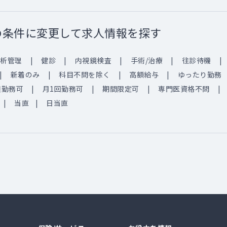
の条件に変更して求人情報を探す
析管理
健診
内視鏡検査
手術/治療
往診待機
新着のみ
科目不問を除く
高額給与
ゆったり勤務
週勤務可
月1回勤務可
期間限定可
専門医資格不問
当直
日当直