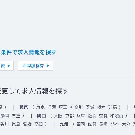
り条件で求人情報を探す
診療
内視鏡検査
変更して求人情報を探す
島
）
関東
（
東京
千葉
埼玉
神奈川
茨城
栃木
群馬
）
静岡
三重
）
関西
（
大阪
京都
兵庫
滋賀
奈良
和歌山
）
香川
徳島
愛媛
高知
）
九州
（
福岡
佐賀
長崎
熊本
大分