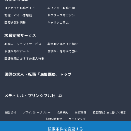
はじめての転職ガイド
エリア別・転職市場
転職・バイト体験談
ドクターズマガジン
医療過誤判例集
キャリアコラム
求職支援サービス
転職エージェントサービス
非常勤アルバイト紹介
女性医師サポート
専攻医・専修医の方へ
医師転職のおすすめ求人特集
医師の求人・転職「民間医局」トップ
メディカル・プリンシプル社
運営会社
プライバシーポリシー
会員規約
推奨環境
特定商取引法に基づく表示
お問い合わせ
サイトマップ
検索条件を変更する
© 2017 MEDICAL PRINCIPLE CO., LTD.