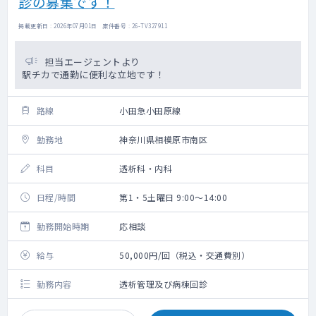
診の募集です！
掲載更新日 : 2026年07月01日 案件番号 : 26-TV327911
担当エージェントより
駅チカで通勤に便利な立地です！
路線
小田急小田原線
勤務地
神奈川県相模原市南区
科目
透析科・内科
日程/時間
第1・5土曜日 9:00～14:00
勤務開始時期
応相談
給与
50,000円/回（税込・交通費別）
勤務内容
透析管理及び病棟回診