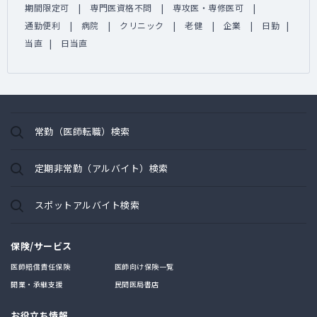
期間限定可
専門医資格不問
専攻医・専修医可
通勤便利
病院
クリニック
老健
企業
日勤
当直
日当直
常勤（医師転職）検索
定期非常勤（アルバイト）検索
スポットアルバイト検索
保険/サービス
医師賠償責任保険
医師向け保険一覧
開業・承継支援
民間医局書店
お役立ち情報