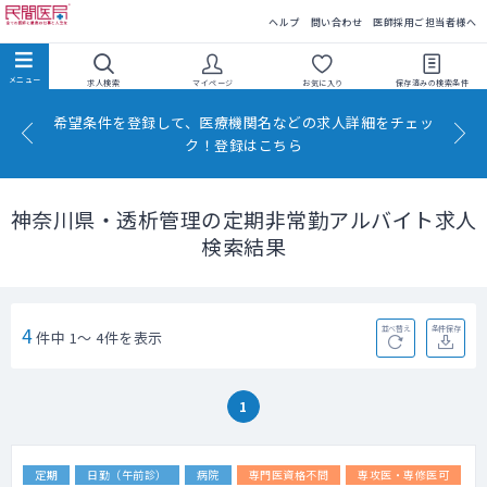
民間医局
ヘルプ
問い合わせ
医師採用ご担当者様へ
求人検索
マイページ
お気に入り
保存済みの
検索条件
希望条件を登録して、医療機関名などの求人詳細をチェッ
ク！登録はこちら
神奈川県・透析管理の定期非常勤アルバイト求人
検索結果
4
並べ替え
条件保存
件中 1～ 4件を表示
1
定期
日勤（午前診）
病院
専門医資格不問
専攻医・専修医可