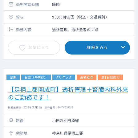
勤務開始時期
随時
給与
99,000円/回（税込・交通費別）
勤務内容
透析管理、透析患者の回診
お気に入り
詳細をみる
定期
日勤（午前診）
クリニック
高額給与
週1日勤務可
【足柄上郡開成町】透析管理＋腎臓内科外来
のご勤務です！
掲載更新日 : 2026年07月21日 案件番号 : 24-TV019136
路線
小田急小田原線
勤務地
神奈川県足柄上郡