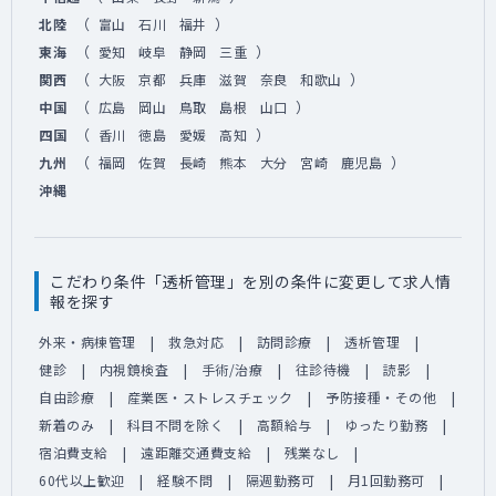
（
）
北陸
富山
石川
福井
（
）
東海
愛知
岐阜
静岡
三重
（
）
関西
大阪
京都
兵庫
滋賀
奈良
和歌山
（
）
中国
広島
岡山
鳥取
島根
山口
（
）
四国
香川
徳島
愛媛
高知
（
）
九州
福岡
佐賀
長崎
熊本
大分
宮崎
鹿児島
沖縄
こだわり条件「透析管理」を別の条件に変更して求人情
報を探す
外来・病棟管理
救急対応
訪問診療
透析管理
健診
内視鏡検査
手術/治療
往診待機
読影
自由診療
産業医・ストレスチェック
予防接種・その他
新着のみ
科目不問を除く
高額給与
ゆったり勤務
宿泊費支給
遠距離交通費支給
残業なし
60代以上歓迎
経験不問
隔週勤務可
月1回勤務可