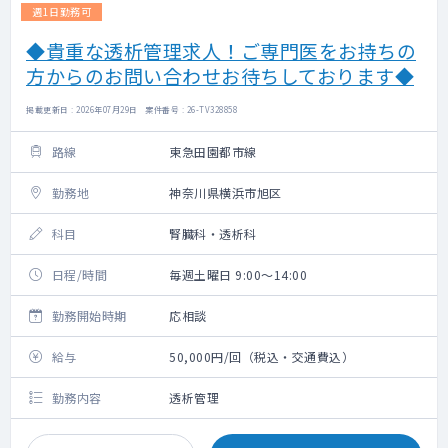
週1日勤務可
◆貴重な透析管理求人！ご専門医をお持ちの
方からのお問い合わせお待ちしております◆
掲載更新日 : 2026年07月29日 案件番号 : 26-TV328858
路線
東急田園都市線
勤務地
神奈川県横浜市旭区
科目
腎臓科・透析科
日程/時間
毎週土曜日 9:00～14:00
勤務開始時期
応相談
給与
50,000円/回（税込・交通費込）
勤務内容
透析管理