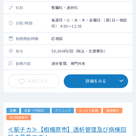
科目
腎臓科・透析科
毎週月・火・水・木・金曜日 （週1日～相談
日程/時間
可） 9:00～12:30
勤務開始時期
応相談
給与
50,000円/回（税込・交通費別）
勤務内容
透析管理、専門外来
お気に入り
詳細をみる
定期
日勤（午前診）
クリニック
ゆったり勤務
通勤便利
月1回勤務可
≪駅チカ≫【相模原市】透析管理及び病棟回