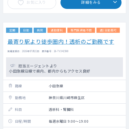
お気に入り
詳細をみる
定期
日勤
病院
通勤便利
専門医資格不問
週1日勤務可
最寄り駅より徒歩圏内！透析のご勤務です
掲載更新日 : 2026年07月22日 案件番号 : 26-TV341598
担当エージェントより
小田急線沿線で県内、都内からもアクセス良好
路線
小田急線
勤務地
神奈川県川崎市麻生区
科目
透析科・腎臓科
日程/時間
毎週水曜日 9:00～19:00