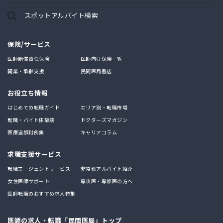
スポットアルバイト検索
保険/サービス
医師賠償責任保険
医師向け保険一覧
開業・承継支援
民間医局書店
お役立ち情報
はじめての転職ガイド
エリア別・転職市場
転職・バイト体験談
ドクターズマガジン
医療過誤判例集
キャリアコラム
求職支援サービス
転職エージェントサービス
非常勤アルバイト紹介
女性医師サポート
専攻医・専修医の方へ
医師転職のおすすめ求人特集
医師の求人・転職「民間医局」トップ