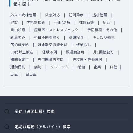
報を探す
外来・病棟管理
救急対応
訪問診療
透析管理
健診
内視鏡検査
手術/治療
往診待機
読影
自由診療
産業医・ストレスチェック
予防接種・その他
新着のみ
科目不問を除く
高額給与
ゆったり勤務
宿泊費支給
遠距離交通費支給
残業なし
60代以上歓迎
経験不問
隔週勤務可
月1回勤務可
期間限定可
専門医資格不問
専攻医・専修医可
通勤便利
病院
クリニック
老健
企業
日勤
当直
日当直
常勤（医師転職）検索
定期非常勤（アルバイト）検索