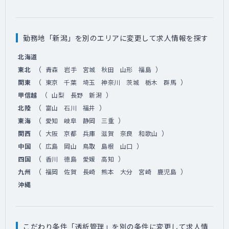
勤務地「新潟」を別のエリアに変更して求人情報を探す
北海道
（
）
東北
青森
岩手
宮城
秋田
山形
福島
（
）
関東
東京
千葉
埼玉
神奈川
茨城
栃木
群馬
（
）
甲信越
山梨
長野
新潟
（
）
北陸
富山
石川
福井
（
）
東海
愛知
岐阜
静岡
三重
（
）
関西
大阪
京都
兵庫
滋賀
奈良
和歌山
（
）
中国
広島
岡山
鳥取
島根
山口
（
）
四国
香川
徳島
愛媛
高知
（
）
九州
福岡
佐賀
長崎
熊本
大分
宮崎
鹿児島
沖縄
こだわり条件「透析管理」を別の条件に変更して求人情