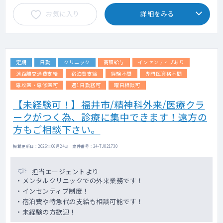
お気に入り
詳細をみる
定期
日勤
クリニック
高額給与
インセンティブあり
遠距離交通費支給
宿泊費支給
経験不問
専門医資格不問
専攻医・専修医可
週1日勤務可
曜日相談可
【未経験可！】福井市/精神科外来/医療クラ
ークがつく為、診療に集中できます！遠方の
方もご相談下さい。
掲載更新日 : 2026年06月24日 案件番号 : 24-TJ021730
担当エージェントより
・メンタルクリニックでの外来業務です！
・インセンティブ制度！
・宿泊費や特急代の支給も相談可能です！
・未経験の方歓迎！