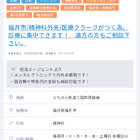
定期
日勤
クリニック
高額給与
インセンティブあり
金額UP
遠距離交通費支給
宿泊費支給
専攻医・専修医可
週1日勤務可
曜日相談可
福井市/精神科外来/医療クラークがつく為、
診療に集中できます！ 遠方の方もご相談下
さい。
掲載更新日 : 2026年06月24日 案件番号 : 24-TJ021725
担当エージェントより
・メンタルクリニックでの外来業務です！
・宿泊費や特急代の支給も相談可能です！
路線
えちぜん鉄道三国芦原線線
勤務地
福井県福井市
科目
精神科
毎週月・火・水・木・金・土曜日 金曜日以
日程/時間