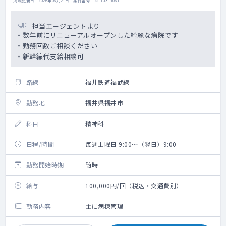
掲載更新日 : 2026年06月24日 案件番号 : 25-TJ315061
担当エージェントより
・数年前にリニューアルオープンした綺麗な病院です
・勤務回数ご相談ください
・新幹線代支給相談可
路線
福井鉄道福武線
勤務地
福井県福井市
科目
精神科
日程/時間
毎週土曜日 9:00～（翌日）9:00
勤務開始時期
随時
給与
100,000円/回（税込・交通費別）
勤務内容
主に病棟管理