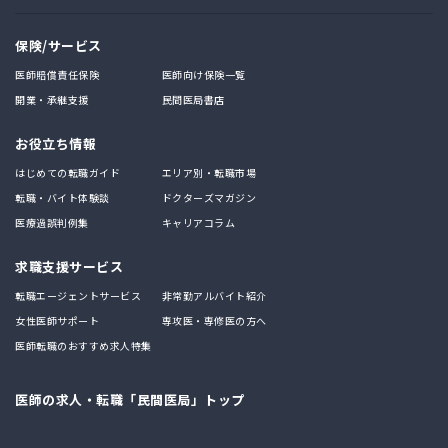
保険/サービス
医師賠償責任保険
医師向け保険一覧
開業・承継支援
民間医局書店
お役立ち情報
はじめての転職ガイド
エリア別・転職市場
転職・バイト体験談
ドクターズマガジン
医療過誤判例集
キャリアコラム
求職支援サービス
転職エージェントサービス
非常勤アルバイト紹介
女性医師サポート
専攻医・専修医の方へ
医師転職のおすすめ求人特集
医師の求人・転職「民間医局」トップ