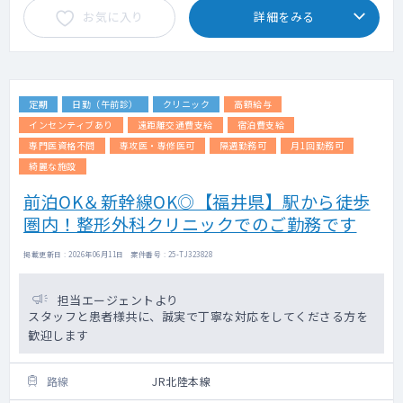
お気に入り
詳細をみる
定期
日勤（午前診）
クリニック
高額給与
インセンティブあり
遠距離交通費支給
宿泊費支給
専門医資格不問
専攻医・専修医可
隔週勤務可
月1回勤務可
綺麗な施設
前泊OK＆新幹線OK◎【福井県】駅から徒歩
圏内！整形外科クリニックでのご勤務です
掲載更新日 : 2026年06月11日 案件番号 : 25-TJ323828
担当エージェントより
スタッフと患者様共に、誠実で丁寧な対応をしてくださる方を
歓迎します
路線
JR北陸本線