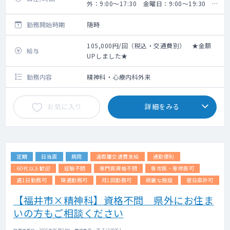
外：9:00～17:30 金曜日：9:00～19:30 ※
実働7時間
勤務開始時期
随時
105,000円/回（税込・交通費別） ★金額
給与
UPしました★
勤務内容
精神科・心療内科外来
お気に入り
詳細をみる
定期
日当直
病院
遠距離交通費支給
通勤便利
60代以上歓迎
経験不問
専門医資格不問
専攻医・専修医可
週1日勤務可
隔週勤務可
月1回勤務可
綺麗な施設
宿日直許可
【福井市×精神科】資格不問 県外にお住ま
いの方もご相談ください