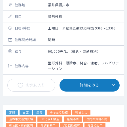
勤務地
福井県福井市
科目
整形外科
日程/時間
土曜日 ※勤務回数は応相談 9:00～13:00
勤務開始時期
随時
給与
60,000円/回（税込・交通費別）
整形外科一般診療、縫合、注射、リハビリテ
勤務内容
ーション
お気に入り
詳細をみる
定期
当直
病院
ゆったり勤務
残業なし
遠距離交通費支給
60代以上歓迎
経験不問
専門医資格不問
専攻医・専修医可
隔週勤務可
月1回勤務可
曜日相談可