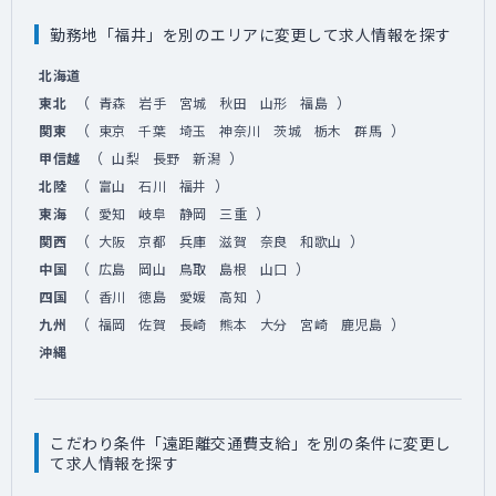
勤務地「福井」を別のエリアに変更して求人情報を探す
北海道
（
）
東北
青森
岩手
宮城
秋田
山形
福島
（
）
関東
東京
千葉
埼玉
神奈川
茨城
栃木
群馬
（
）
甲信越
山梨
長野
新潟
（
）
北陸
富山
石川
福井
（
）
東海
愛知
岐阜
静岡
三重
（
）
関西
大阪
京都
兵庫
滋賀
奈良
和歌山
（
）
中国
広島
岡山
鳥取
島根
山口
（
）
四国
香川
徳島
愛媛
高知
（
）
九州
福岡
佐賀
長崎
熊本
大分
宮崎
鹿児島
沖縄
こだわり条件「遠距離交通費支給」を別の条件に変更し
て求人情報を探す