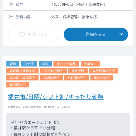
給与
40,000円/回（税込・交通費込）
勤務内容
外来、病棟管理、救急対応
お気に入り
詳細をみる
定期
日当直
病院
ゆったり勤務
残業なし
遠距離交通費支給
60代以上歓迎
経験不問
専門医資格不問
専攻医・専修医可
隔週勤務可
月1回勤務可
曜日相談可
宿日直許可
福井市/日曜/シフト制/ゆったり勤務
掲載更新日 : 2026年06月04日 案件番号 : 26-TJ338677
担当エージェントより
・福井駅から車で15分程！
・毎月シフト制の勤務が可能です。