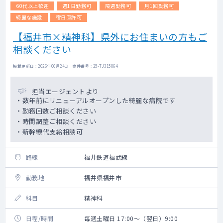
60代以上歓迎
週1日勤務可
隔週勤務可
月1回勤務可
綺麗な施設
宿日直許可
【福井市×精神科】県外にお住まいの方もご
相談ください
掲載更新日 : 2026年06月24日 案件番号 : 25-TJ315064
担当エージェントより
・数年前にリニューアルオープンした綺麗な病院です
・勤務回数ご相談ください
・時間調整ご相談ください
・新幹線代支給相談可
路線
福井鉄道福武線
勤務地
福井県福井市
科目
精神科
日程/時間
毎週土曜日 17:00～（翌日）9:00