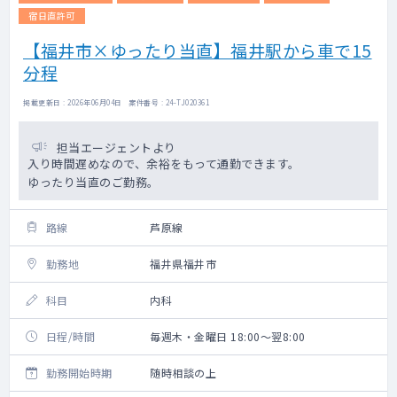
宿日直許可
【福井市×ゆったり当直】福井駅から車で15
分程
掲載更新日 : 2026年06月04日 案件番号 : 24-TJ020361
担当エージェントより
入り時間遅めなので、余裕をもって通勤できます。
ゆったり当直のご勤務。
路線
芦原線
勤務地
福井県福井市
科目
内科
日程/時間
毎週木・金曜日 18:00～翌8:00
勤務開始時期
随時相談の上