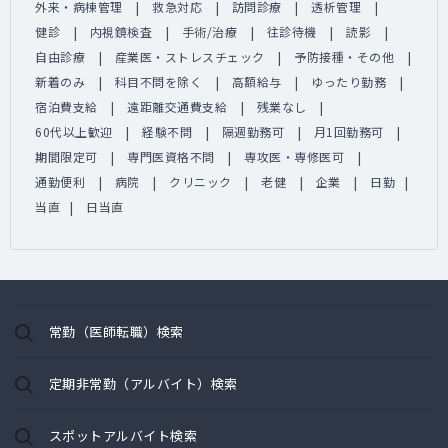
外来・病棟管理
救急対応
訪問診療
透析管理
健診
内視鏡検査
手術/治療
往診待機
読影
自由診療
産業医・ストレスチェック
予防接種・その他
新着のみ
科目不問を除く
高額給与
ゆったり勤務
宿泊費支給
遠距離交通費支給
残業なし
60代以上歓迎
経験不問
隔週勤務可
月1回勤務可
期間限定可
専門医資格不問
専攻医・専修医可
通勤便利
病院
クリニック
老健
企業
日勤
当直
日当直
常勤（医師転職）検索
定期非常勤（アルバイト）検索
スポットアルバイト検索