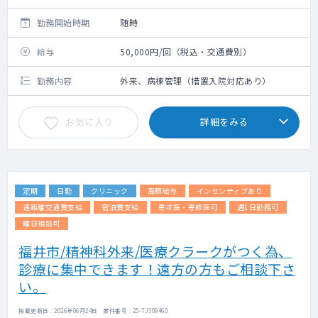
勤務開始時期
随時
給与
50,000円/回（税込・交通費別）
勤務内容
外来、病棟管理（措置入院対応あり）
お気に入り
詳細をみる
定期
日勤
クリニック
高額給与
インセンティブあり
遠距離交通費支給
宿泊費支給
専攻医・専修医可
週1日勤務可
曜日相談可
福井市/精神科外来/医療クラークがつく為、
診療に集中できます！遠方の方もご相談下さ
い。
掲載更新日 : 2026年06月24日 案件番号 : 25-TJ309460