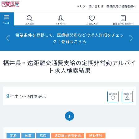
民間医局
ヘルプ
問い合わせ
医師採用ご担当者様へ
求人検索
マイページ
お気に入り
保存済みの
検索条件
希望条件を登録して、医療機関名などの求人詳細をチェッ
ク！登録はこちら
福井県・遠距離交通費支給の定期非常勤アルバイ
ト求人検索結果
9
並べ替え
条件保存
件中 1～ 9件を表示
1
定期
当直
病院
遠距離交通費支給
通勤便利