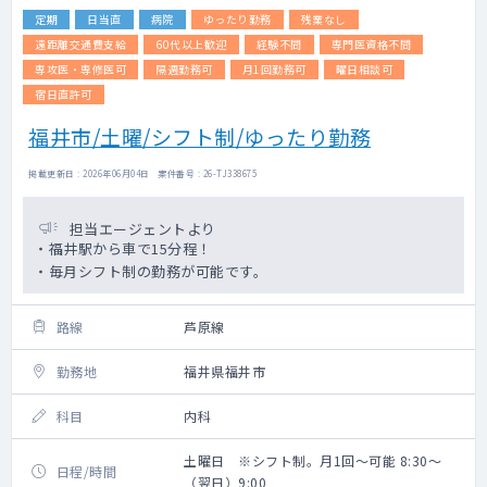
定期
日当直
病院
ゆったり勤務
残業なし
遠距離交通費支給
60代以上歓迎
経験不問
専門医資格不問
専攻医・専修医可
隔週勤務可
月1回勤務可
曜日相談可
宿日直許可
福井市/土曜/シフト制/ゆったり勤務
掲載更新日 : 2026年06月04日 案件番号 : 26-TJ338675
担当エージェントより
・福井駅から車で15分程！
・毎月シフト制の勤務が可能です。
路線
芦原線
勤務地
福井県福井市
科目
内科
土曜日 ※シフト制。月1回～可能 8:30～
日程/時間
（翌日）9:00