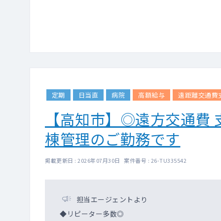
定期
日当直
病院
高額給与
遠距離交通費
【高知市】◎遠方交通費 
棟管理のご勤務です
掲載更新日 : 2026年07月30日 案件番号 : 26-TU335542
担当エージェントより
◆リピーター多数◎