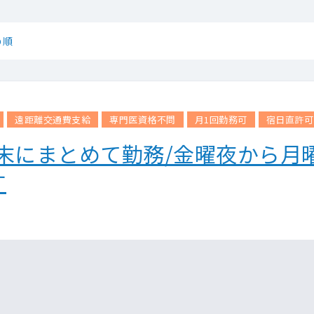
め順
遠距離交通費支給
専門医資格不問
月1回勤務可
宿日直許可
週末にまとめて勤務/金曜夜から月
す