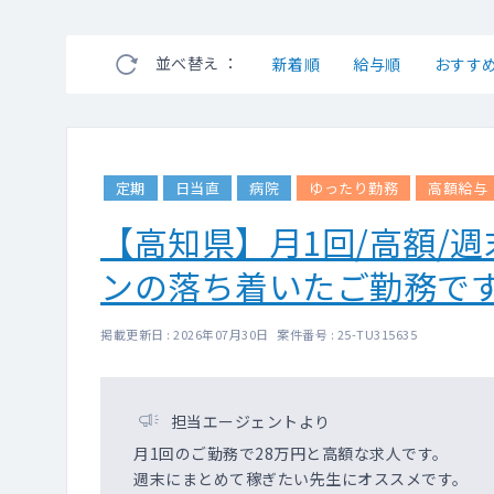
並べ替え ：
新着順
給与順
おすす
定期
日当直
病院
ゆったり勤務
高額給与
【高知県】月1回/高額/
ンの落ち着いたご勤務で
掲載更新日 : 2026年07月30日 案件番号 : 25-TU315635
担当エージェントより
月1回のご勤務で28万円と高額な求人です。
週末にまとめて稼ぎたい先生にオススメです。