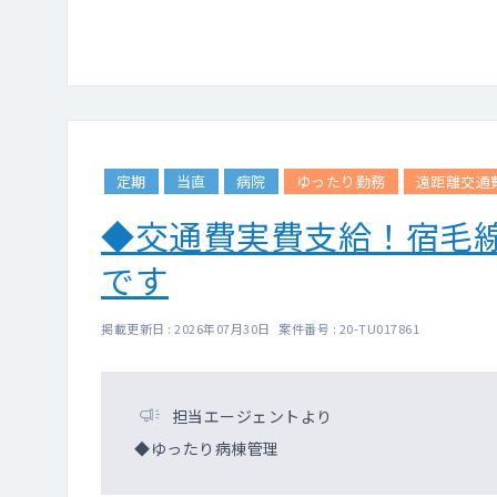
定期
当直
病院
ゆったり勤務
遠距離交通
◆交通費実費支給！宿毛
です
掲載更新日 : 2026年07月30日 案件番号 : 20-TU017861
担当エージェントより
◆ゆったり病棟管理