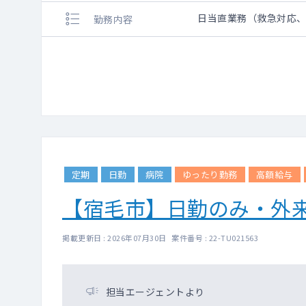
日当直業務（救急対応
勤務内容
定期
日勤
病院
ゆったり勤務
高額給与
【宿毛市】日勤のみ・外
掲載更新日 : 2026年07月30日 案件番号 : 22-TU021563
担当エージェントより