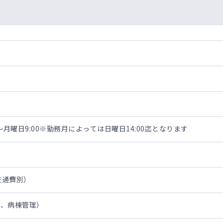
。
線
0～月曜日9:00※勤務月によっては日曜日14:00迄となります
・交通費別）
来、病棟管理）