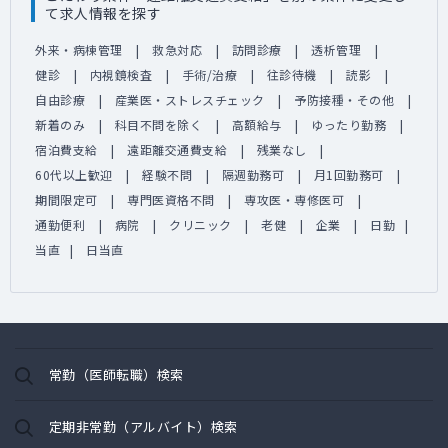
て求人情報を探す
外来・病棟管理
救急対応
訪問診療
透析管理
健診
内視鏡検査
手術/治療
往診待機
読影
自由診療
産業医・ストレスチェック
予防接種・その他
新着のみ
科目不問を除く
高額給与
ゆったり勤務
宿泊費支給
遠距離交通費支給
残業なし
60代以上歓迎
経験不問
隔週勤務可
月1回勤務可
期間限定可
専門医資格不問
専攻医・専修医可
通勤便利
病院
クリニック
老健
企業
日勤
当直
日当直
常勤（医師転職）検索
定期非常勤（アルバイト）検索