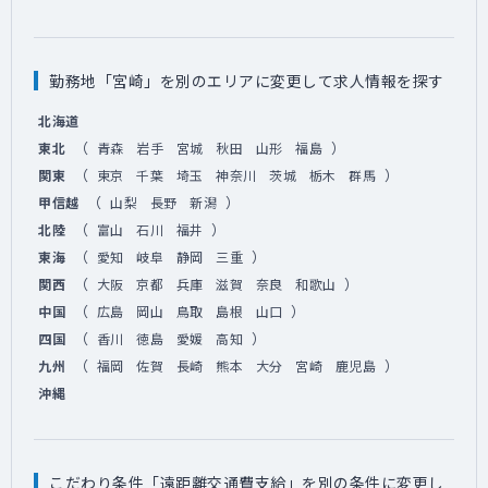
勤務地「宮崎」を別のエリアに変更して求人情報を探す
北海道
（
）
東北
青森
岩手
宮城
秋田
山形
福島
（
）
関東
東京
千葉
埼玉
神奈川
茨城
栃木
群馬
（
）
甲信越
山梨
長野
新潟
（
）
北陸
富山
石川
福井
（
）
東海
愛知
岐阜
静岡
三重
（
）
関西
大阪
京都
兵庫
滋賀
奈良
和歌山
（
）
中国
広島
岡山
鳥取
島根
山口
（
）
四国
香川
徳島
愛媛
高知
（
）
九州
福岡
佐賀
長崎
熊本
大分
宮崎
鹿児島
沖縄
こだわり条件「遠距離交通費支給」を別の条件に変更し