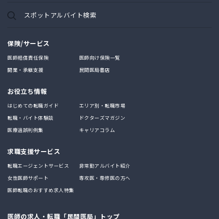
スポットアルバイト検索
保険/サービス
医師賠償責任保険
医師向け保険一覧
開業・承継支援
民間医局書店
お役立ち情報
はじめての転職ガイド
エリア別・転職市場
転職・バイト体験談
ドクターズマガジン
医療過誤判例集
キャリアコラム
求職支援サービス
転職エージェントサービス
非常勤アルバイト紹介
女性医師サポート
専攻医・専修医の方へ
医師転職のおすすめ求人特集
医師の求人・転職「民間医局」トップ