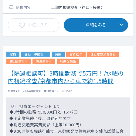
勤務内容
上部内視鏡検査（経口・経鼻）
お気に入り
詳細をみる
定期
日勤（午前診）
病院
高額給与
遠距離交通費支給
週1日勤務可
隔週勤務可
綺麗な施設
【隔週相談可】3時間勤務で5万円！/水曜の
内視鏡検査/京都市内から車で約1.5時間
掲載更新日 : 2026年08月04日 案件番号 : 26-TX332287
担当エージェントより
◆3時間の勤務で50,000円とコスパ○
◆予定業務終了後、退勤可能です
◆別途交通費実費支給（上限10,000円）
◆9:30開始も相談可能で、京都駅発の特急電車を使えば間に合