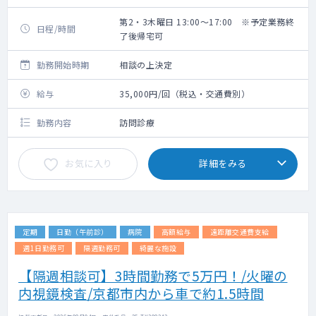
第2・3木曜日 13:00～17:00 ※予定業務終
日程/時間
了後帰宅可
勤務開始時期
相談の上決定
給与
35,000円/回（税込・交通費別）
勤務内容
訪問診療
お気に入り
詳細をみる
定期
日勤（午前診）
病院
高額給与
遠距離交通費支給
週1日勤務可
隔週勤務可
綺麗な施設
【隔週相談可】3時間勤務で5万円！/火曜の
内視鏡検査/京都市内から車で約1.5時間