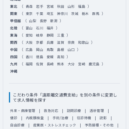
（
）
東北
青森
岩手
宮城
秋田
山形
福島
（
）
関東
東京
千葉
埼玉
神奈川
茨城
栃木
群馬
（
）
甲信越
山梨
長野
新潟
（
）
北陸
富山
石川
福井
（
）
東海
愛知
岐阜
静岡
三重
（
）
関西
大阪
京都
兵庫
滋賀
奈良
和歌山
（
）
中国
広島
岡山
鳥取
島根
山口
（
）
四国
香川
徳島
愛媛
高知
（
）
九州
福岡
佐賀
長崎
熊本
大分
宮崎
鹿児島
沖縄
こだわり条件「遠距離交通費支給」を別の条件に変更し
て求人情報を探す
外来・病棟管理
救急対応
訪問診療
透析管理
健診
内視鏡検査
手術/治療
往診待機
読影
自由診療
産業医・ストレスチェック
予防接種・その他