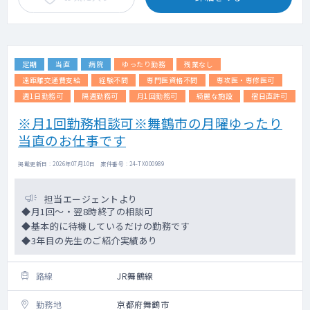
定期
当直
病院
ゆったり勤務
残業なし
遠距離交通費支給
経験不問
専門医資格不問
専攻医・専修医可
週1日勤務可
隔週勤務可
月1回勤務可
綺麗な施設
宿日直許可
※月1回勤務相談可※舞鶴市の月曜ゆったり
当直のお仕事です
掲載更新日 : 2026年07月10日 案件番号 : 24-TX000989
担当エージェントより
◆月1回～・翌8時終了の相談可
◆基本的に待機しているだけの勤務です
◆3年目の先生のご紹介実績あり
路線
JR舞鶴線
勤務地
京都府舞鶴市