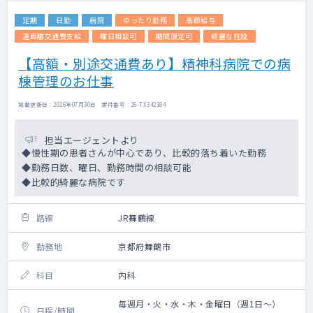
定期
日勤
病院
ゆったり勤務
高額給与
遠距離交通費支給
曜日相談可
期間限定可
綺麗な施設
【高額・別途交通費あり】精神科病院での病
棟管理のお仕事
掲載更新日 : 2026年07月30日 案件番号 : 26-TX342184
担当エージェントより
◆慢性期の患者さんが中心であり、比較的落ち着いた勤務
◆勤務日数、曜日、勤務時間の相談可能
◆比較的綺麗な病院です
路線
JR舞鶴線
勤務地
京都府舞鶴市
科目
内科
毎週月・火・水・木・金曜日（週1日～）
日程/時間