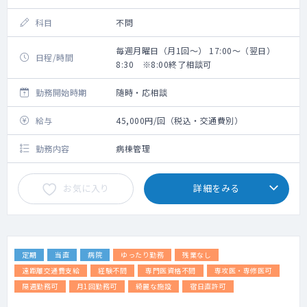
科目
不問
毎週月曜日（月1回～） 17:00～（翌日）
日程/時間
8:30 ※8:00終了相談可
勤務開始時期
随時・応相談
給与
45,000円/回（税込・交通費別）
勤務内容
病棟管理
お気に入り
詳細をみる
定期
当直
病院
ゆったり勤務
残業なし
遠距離交通費支給
経験不問
専門医資格不問
専攻医・専修医可
隔週勤務可
月1回勤務可
綺麗な施設
宿日直許可