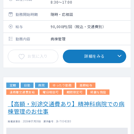
8:30～17:00
勤務開始時期
随時・応相談
給与
90,000円/回（税込・交通費別）
勤務内容
病棟管理
お気に入り
詳細をみる
定期
日勤
病院
ゆったり勤務
高額給与
遠距離交通費支給
曜日相談可
期間限定可
綺麗な施設
【高額・別途交通費あり】精神科病院での病
棟管理のお仕事
掲載更新日 : 2026年07月30日 案件番号 : 26-TX342183