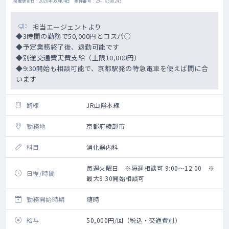
掲載更新日 : 2026年08月04日 案件番号 : 25-TX308243
担当エージェントより
◆3時間の勤務で50,000円とコスパ○
◆予定業務終了後、退勤可能です
◆別途交通費実費支給（上限10,000円）
◆9:30開始も相談可能で、京都駅発の特急電車を使えば間に合
います
路線
JR山陰本線
勤務地
京都府綾部市
科目
消化器内科
毎週火曜日 ※隔週相談可 9:00～12:00 ※
日程/時間
最大9:30開始相談可
勤務開始時期
随時
給与
50,000円/回（税込・交通費別）