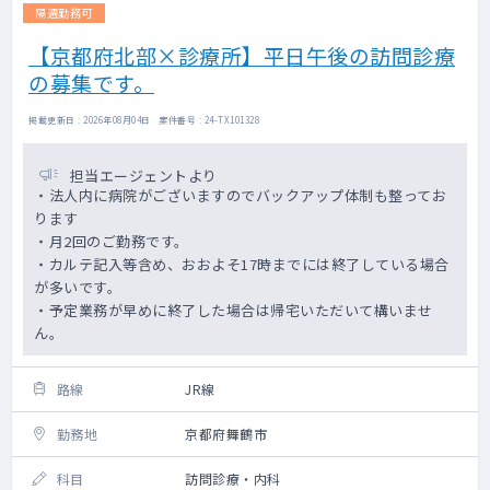
隔週勤務可
【京都府北部×診療所】平日午後の訪問診療
の募集です。
掲載更新日 : 2026年08月04日 案件番号 : 24-TX101328
担当エージェントより
・法人内に病院がございますのでバックアップ体制も整ってお
ります
・月2回のご勤務です。
・カルテ記入等含め、おおよそ17時までには終了している場合
が多いです。
・予定業務が早めに終了した場合は帰宅いただいて構いませ
ん。
路線
JR線
勤務地
京都府舞鶴市
科目
訪問診療・内科