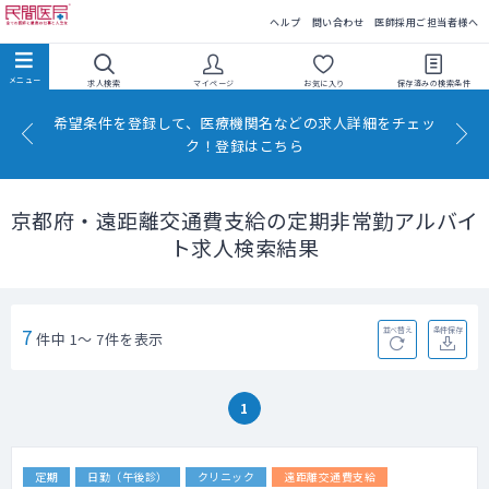
民間医局
ヘルプ
問い合わせ
医師採用ご担当者様へ
求人検索
マイページ
お気に入り
保存済みの
検索条件
希望条件を登録して、医療機関名などの求人詳細をチェッ
ク！登録はこちら
京都府・遠距離交通費支給の定期非常勤アルバイ
ト求人検索結果
7
並べ替え
条件保存
件中 1～ 7件を表示
1
定期
日勤（午後診）
クリニック
遠距離交通費支給