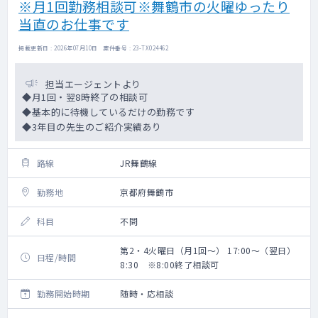
※月1回勤務相談可※舞鶴市の火曜ゆったり
当直のお仕事です
掲載更新日 : 2026年07月10日 案件番号 : 23-TX024462
担当エージェントより
◆月1回・翌8時終了の相談可
◆基本的に待機しているだけの勤務です
◆3年目の先生のご紹介実績あり
路線
JR舞鶴線
勤務地
京都府舞鶴市
科目
不問
第2・4火曜日（月1回～） 17:00～（翌日）
日程/時間
8:30 ※8:00終了相談可
勤務開始時期
随時・応相談