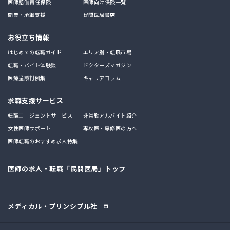
医師賠償責任保険
医師向け保険一覧
開業・承継支援
民間医局書店
お役立ち情報
はじめての転職ガイド
エリア別・転職市場
転職・バイト体験談
ドクターズマガジン
医療過誤判例集
キャリアコラム
求職支援サービス
転職エージェントサービス
非常勤アルバイト紹介
女性医師サポート
専攻医・専修医の方へ
医師転職のおすすめ求人特集
医師の求人・転職「民間医局」トップ
メディカル・プリンシプル社