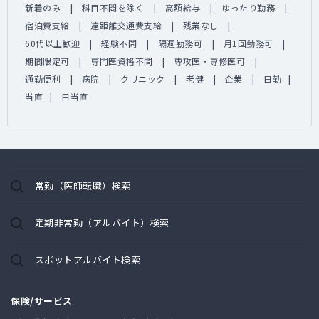
新着のみ
科目不問を除く
高額給与
ゆったり勤務
宿泊費支給
遠距離交通費支給
残業なし
60代以上歓迎
経験不問
隔週勤務可
月1回勤務可
期間限定可
専門医資格不問
専攻医・専修医可
通勤便利
病院
クリニック
老健
企業
日勤
当直
日当直
常勤（医師転職）検索
定期非常勤（アルバイト）検索
スポットアルバイト検索
保険/サービス