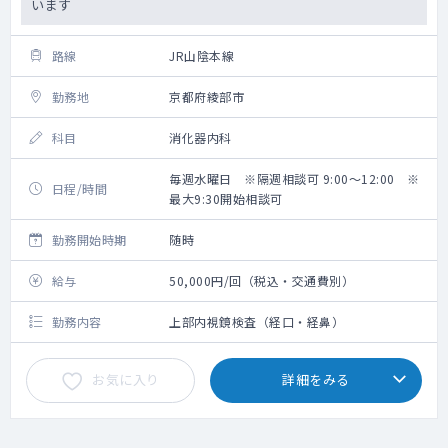
います
路線
JR山陰本線
勤務地
京都府綾部市
科目
消化器内科
毎週水曜日 ※隔週相談可 9:00～12:00 ※
日程/時間
最大9:30開始相談可
勤務開始時期
随時
給与
50,000円/回（税込・交通費別）
勤務内容
上部内視鏡検査（経口・経鼻）
お気に入り
詳細をみる