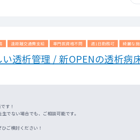
務
遠距離交通費支給
専門医資格不問
週1日勤務可
綺麗な施
い透析管理 / 新OPENの透析
集です！
先生でない場合でも、ご相談可能です。
ぜひご検討ください！