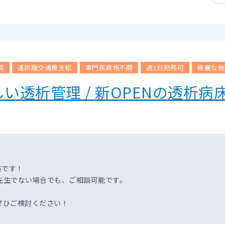
務
遠距離交通費支給
専門医資格不問
週1日勤務可
綺麗な施
い透析管理 / 新OPENの透析
集です！
先生でない場合でも、ご相談可能です。
ぜひご検討ください！