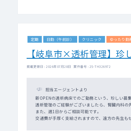
定期
日勤（午前診）
クリニック
ゆったり勤
【岐阜市×透析管理】珍し
掲載更新日 : 2026年07月28日 案件番号 : 25-TH326972
担当エージェントより
新OPENの透析病床でのご勤務という、珍しい募
透析管理のご経験がございましたら、腎臓内科の
また、週1日からご相談可能です。
交通費が手厚く支給されますので、遠方の先生も