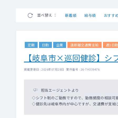
並べ替え ：
新着順
給与順
おすす
定期
日勤
企業
遠距離交通費支給
週1日
【岐阜市×巡回健診】シ
掲載更新日 : 2026年07月28日 案件番号 : 26-TH339476
担当エージェントより
◇シフト制のご勤務ですので、勤務頻度の相談可
◇健診先は岐阜市内が中心ですが、交通費が支給