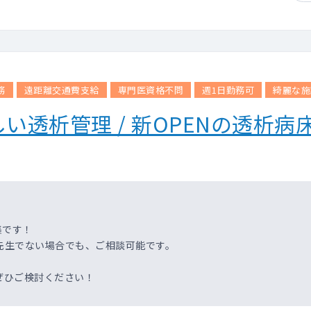
務
遠距離交通費支給
専門医資格不問
週1日勤務可
綺麗な施
い透析管理 / 新OPENの透析
集です！
先生でない場合でも、ご相談可能です。
ぜひご検討ください！