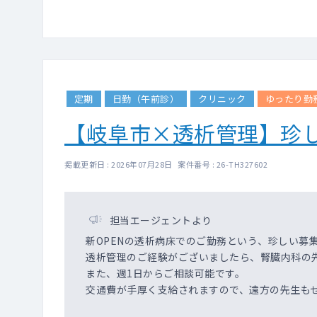
定期
日勤（午前診）
クリニック
ゆったり勤
【岐阜市×透析管理】珍し
掲載更新日 : 2026年07月28日 案件番号 : 26-TH327602
担当エージェントより
新OPENの透析病床でのご勤務という、珍しい募
透析管理のご経験がございましたら、腎臓内科の
また、週1日からご相談可能です。
交通費が手厚く支給されますので、遠方の先生も