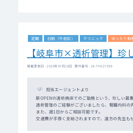
定期
日勤（午前診）
クリニック
ゆったり勤
【岐阜市×透析管理】珍し
掲載更新日 : 2026年07月28日 案件番号 : 26-TH327599
担当エージェントより
新OPENの透析病床でのご勤務という、珍しい募
透析管理のご経験がございましたら、腎臓内科の
また、週1日からご相談可能です。
交通費が手厚く支給されますので、遠方の先生も