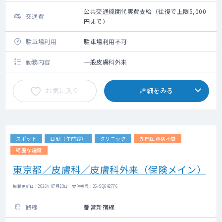
公共交通機関代実費支給（往復で上限5,000
交通費
円まで）
駐車場利用
駐車場利用不可
勤務内容
一般皮膚科外来
お気に入り
詳細をみる
スポット
日勤（午前診）
クリニック
専門医資格不問
綺麗な施設
東京都／皮膚科／皮膚科外来（保険メイン）
掲載更新日 : 2026年07月23日 案件番号 : 26-SQ642776
路線
都営新宿線