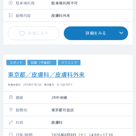
駐車場利用
駐車場利用不可
勤務内容
皮膚科外来
お気に入り
詳細をみる
スポット
日勤（午後診）
クリニック
東京都／皮膚科／皮膚科外来
掲載更新日 : 2026年07月21日 案件番号 : 26-SQ634074
路線
JR中央線
勤務地
東京都杉並区
科目
皮膚科
日程/時間
2026年8月8日（土） 14:00～17:30