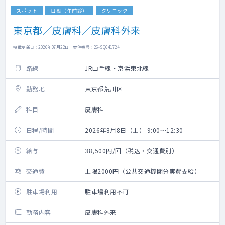
スポット
日勤（午前診）
クリニック
東京都／皮膚科／皮膚科外来
掲載更新日 : 2026年07月22日 案件番号 : 26-SQ641724
路線
JR山手線・京浜東北線
勤務地
東京都荒川区
科目
皮膚科
日程/時間
2026年8月8日（土） 9:00～12:30
給与
38,500円/回（税込・交通費別）
交通費
上限2000円（公共交通機関分実費支給）
駐車場利用
駐車場利用不可
勤務内容
皮膚科外来