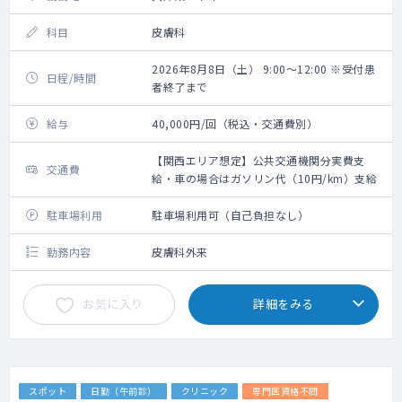
科目
皮膚科
2026年8月8日（土） 9:00～12:00 ※受付患
日程/時間
者終了まで
給与
40,000円/回（税込・交通費別）
【関西エリア想定】公共交通機関分実費支
交通費
給・車の場合はガソリン代（10円/km）支給
駐車場利用
駐車場利用可（自己負担なし）
勤務内容
皮膚科外来
お気に入り
詳細をみる
スポット
日勤（午前診）
クリニック
専門医資格不問