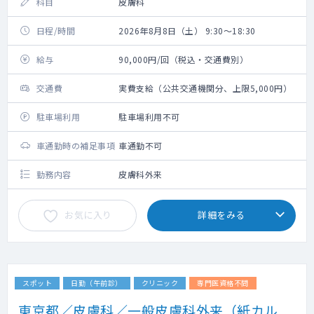
科目
皮膚科
日程/時間
2026年8月8日（土） 9:30～18:30
給与
90,000円/回（税込・交通費別）
交通費
実費支給（公共交通機関分、上限5,000円）
駐車場利用
駐車場利用不可
車通勤時の補足事項
車通勤不可
勤務内容
皮膚科外来
お気に入り
詳細をみる
スポット
日勤（午前診）
クリニック
専門医資格不問
東京都／皮膚科／一般皮膚科外来（紙カル