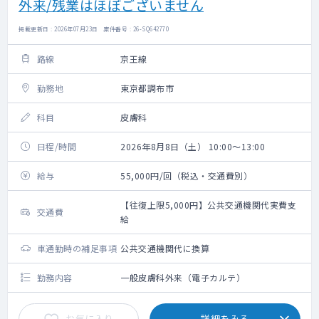
外来/残業はほぼございません
掲載更新日 : 2026年07月23日 案件番号 : 26-SQ642770
路線
京王線
勤務地
東京都調布市
科目
皮膚科
日程/時間
2026年8月8日（土） 10:00～13:00
給与
55,000円/回（税込・交通費別）
【往復上限5,000円】公共交通機関代実費支
交通費
給
車通勤時の補足事項
公共交通機関代に換算
勤務内容
一般皮膚科外来（電子カルテ）
お気に入り
詳細をみる