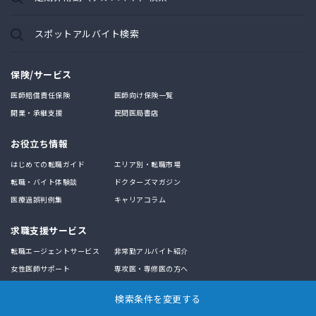
スポットアルバイト検索
保険/サービス
医師賠償責任保険
医師向け保険一覧
開業・承継支援
民間医局書店
お役立ち情報
はじめての転職ガイド
エリア別・転職市場
転職・バイト体験談
ドクターズマガジン
医療過誤判例集
キャリアコラム
求職支援サービス
転職エージェントサービス
非常勤アルバイト紹介
女性医師サポート
専攻医・専修医の方へ
医師転職のおすすめ求人特集
検索条件を変更する