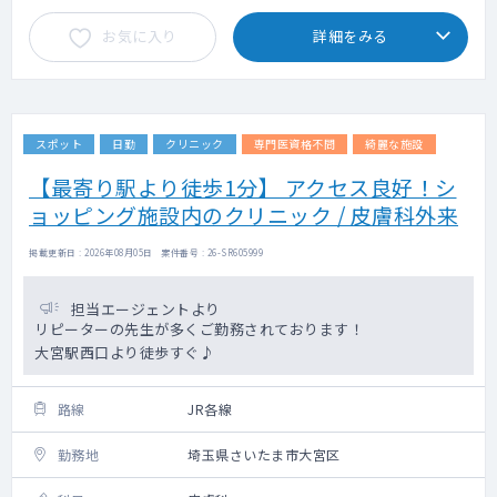
お気に入り
詳細をみる
スポット
日勤
クリニック
専門医資格不問
綺麗な施設
【最寄り駅より徒歩1分】 アクセス良好！シ
ョッピング施設内のクリニック / 皮膚科外来
掲載更新日 : 2026年08月05日 案件番号 : 26-SR605999
担当エージェントより
リピーターの先生が多くご勤務されております！
大宮駅西口より徒歩すぐ♪
路線
JR各線
勤務地
埼玉県さいたま市大宮区