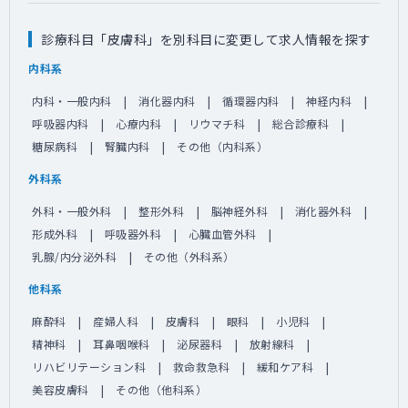
診療科目「皮膚科」を別科目に変更して求人情報を探す
内科系
内科・一般内科
消化器内科
循環器内科
神経内科
呼吸器内科
心療内科
リウマチ科
総合診療科
糖尿病科
腎臓内科
その他（内科系）
外科系
外科・一般外科
整形外科
脳神経外科
消化器外科
形成外科
呼吸器外科
心臓血管外科
乳腺/内分泌外科
その他（外科系）
他科系
麻酔科
産婦人科
皮膚科
眼科
小児科
精神科
耳鼻咽喉科
泌尿器科
放射線科
リハビリテーション科
救命救急科
緩和ケア科
美容皮膚科
その他（他科系）