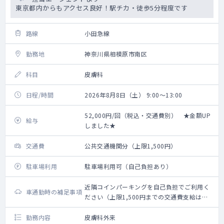
東京都内からもアクセス良好！駅チカ・徒歩5分程度です
路線
小田急線
勤務地
神奈川県相模原市南区
科目
皮膚科
日程/時間
2026年8月8日（土） 9:00～13:00
52,000円/回（税込・交通費別） ★金額UP
給与
しました★
交通費
公共交通機関分（上限1,500円）
駐車場利用
駐車場利用可（自己負担あり）
近隣コインパーキングを自己負担でご利用く
車通勤時の補足事項
ださい（上限1,500円までの交通費支給は可
能）
勤務内容
皮膚科外来