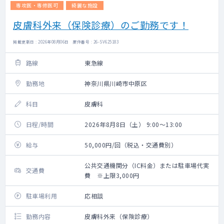
専攻医・専修医可
綺麗な施設
皮膚科外来（保険診療）のご勤務です！
掲載更新日 : 2026年08月06日 案件番号 : 26-SV625183
路線
東急線
勤務地
神奈川県川崎市中原区
科目
皮膚科
日程/時間
2026年8月8日（土） 9:00～13:00
給与
50,000円/回（税込・交通費別）
公共交通機関分（IC料金）または駐車場代実
交通費
費 ※上限3,000円
駐車場利用
応相談
勤務内容
皮膚科外来（保険診療）