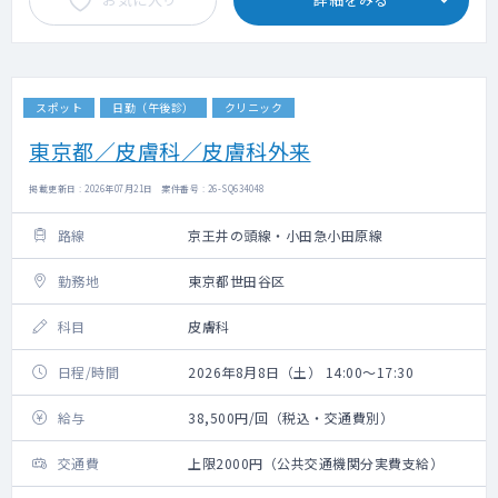
スポット
日勤（午後診）
クリニック
東京都／皮膚科／皮膚科外来
掲載更新日 : 2026年07月21日 案件番号 : 26-SQ634048
路線
京王井の頭線・小田急小田原線
勤務地
東京都世田谷区
科目
皮膚科
日程/時間
2026年8月8日（土） 14:00～17:30
給与
38,500円/回（税込・交通費別）
交通費
上限2000円（公共交通機関分実費支給）