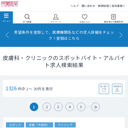
民間医局
ヘルプ
問い合わせ
医師採用ご担当者様へ
求人検索
マイページ
お気に入り
保存済みの
検索条件
希望条件を登録して、医療機関名などの求人詳細をチェッ
ク！登録はこちら
皮膚科・クリニックのスポットバイト・アルバイ
ト求人検索結果
1326
並べ替え
条件保存
件中 1～ 20件を表示
1
2
3
4
5
スポット
日勤（午前診）
クリニック