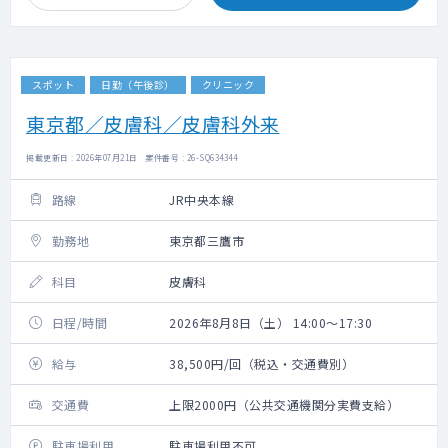
スポット
日勤（午後診）
クリニック
東京都／皮膚科／皮膚科外来
掲載更新日 : 2026年07月21日 案件番号 : 26-SQ634344
路線
JR中央本線
勤務地
東京都三鷹市
科目
皮膚科
日程/時間
2026年8月8日（土） 14:00～17:30
給与
38,500円/回（税込・交通費別）
交通費
上限2000円（公共交通機関分実費支給）
駐車場利用
駐車場利用不可