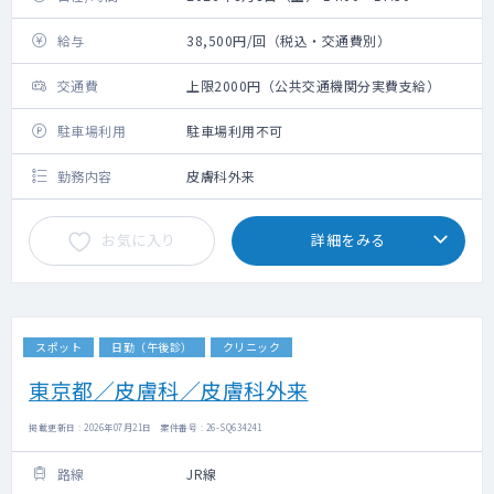
給与
38,500円/回（税込・交通費別）
交通費
上限2000円（公共交通機関分実費支給）
駐車場利用
駐車場利用不可
勤務内容
皮膚科外来
お気に入り
詳細をみる
スポット
日勤（午後診）
クリニック
東京都／皮膚科／皮膚科外来
掲載更新日 : 2026年07月21日 案件番号 : 26-SQ634241
路線
JR線