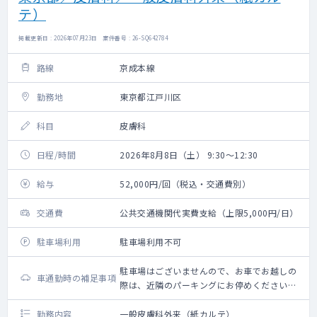
テ）
掲載更新日 : 2026年07月23日 案件番号 : 26-SQ642784
路線
京成本線
勤務地
東京都江戸川区
科目
皮膚科
日程/時間
2026年8月8日（土） 9:30～12:30
給与
52,000円/回（税込・交通費別）
交通費
公共交通機関代実費支給（上限5,000円/日）
駐車場利用
駐車場利用不可
駐車場はございませんので、お車でお越しの
車通勤時の補足事項
際は、近隣のパーキングにお停めください
（駐車料金は自費となります）
勤務内容
一般皮膚科外来（紙カルテ）