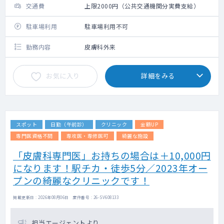
交通費
上限2000円（公共交通機関分実費支給）
駐車場利用
駐車場利用不可
勤務内容
皮膚科外来
お気に入り
詳細をみる
スポット
日勤（午前診）
クリニック
金額UP
専門医資格不問
専攻医・専修医可
綺麗な施設
「皮膚科専門医」お持ちの場合は＋10,000円
になります！駅チカ・徒歩5分／2023年オー
プンの綺麗なクリニックです！
掲載更新日 : 2026年08月06日 案件番号 : 26-SV608133
担当エージェントより