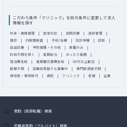
こだわり条件「クリニック」を別の条件に変更して求人
情報を探す
外来・病棟管理
救急対応
訪問診療
透析管理
健診
内視鏡検査
手術/治療
往診待機
読影
自由診療
予防接種・その他
新着のみ
科目不問を除く
高額給与
ゆったり勤務
宿泊費支給
遠距離交通費支給
60代以上歓迎
経験不問
定期非常勤でも募集中
専門医資格不問
専攻医・専修医可
病院
クリニック
老健
企業
常勤（医師転職）検索
定期非常勤（アルバイト）検索