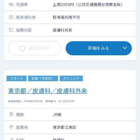
交通費
上限2000円（公共交通機関分実費支給）
駐車場利用
駐車場利用不可
勤務内容
皮膚科外来
お気に入り
詳細をみる
スポット
日勤（午前診）
クリニック
東京都／皮膚科／皮膚科外来
掲載更新日 : 2026年07月21日 案件番号 : 26-SQ634240
路線
JR線
勤務地
東京都江東区
科目
皮膚科