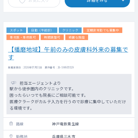
お気に入り
詳細をみる
スポット
日勤（午前診）
クリニック
定期非常勤でも募集中
専攻医・専修医可
時間調整可
綺麗な施設
【播磨地域】午前のみの皮膚科外来の募集で
す
掲載更新日 : 2026年07月31日 案件番号 : 26-SW605529
担当エージェントより
駅から徒歩圏内のクリニックです。
困ったらいつでも院長にご相談可能です。
医療クラークがカルテ入力を行うので診療に集中していただけ
る環境です。
路線
神戸電鉄粟生線
勤務地
兵庫県三木市