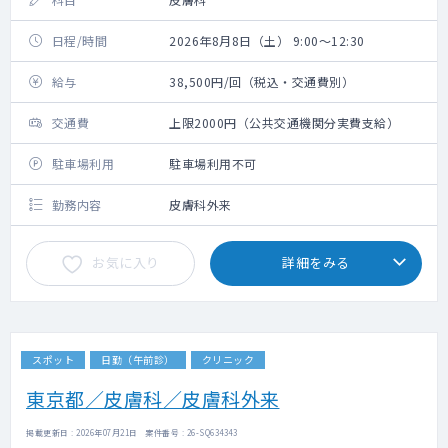
日程/時間
2026年8月8日（土） 9:00～12:30
給与
38,500円/回（税込・交通費別）
交通費
上限2000円（公共交通機関分実費支給）
駐車場利用
駐車場利用不可
勤務内容
皮膚科外来
お気に入り
詳細をみる
スポット
日勤（午前診）
クリニック
東京都／皮膚科／皮膚科外来
掲載更新日 : 2026年07月21日 案件番号 : 26-SQ634343