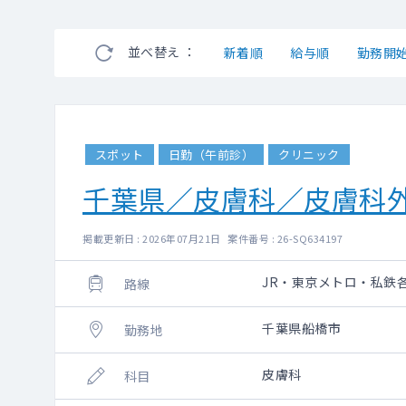
並べ替え ：
新着順
給与順
勤務開
スポット
日勤（午前診）
クリニック
千葉県／皮膚科／皮膚科
掲載更新日 : 2026年07月21日 案件番号 : 26-SQ634197
JR・東京メトロ・私鉄
路線
千葉県船橋市
勤務地
皮膚科
科目