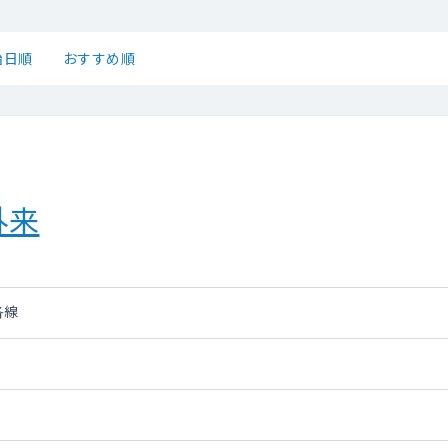
始日順
おすすめ順
外来
各線