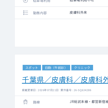
駐車場利用不可
駐車場利用
皮膚科外来
勤務内容
スポット
日勤（午前診）
クリニック
千葉県／皮膚科／皮膚科
掲載更新日 : 2026年07月21日 案件番号 : 26-SQ634286
JR総武本線・都営新宿
路線