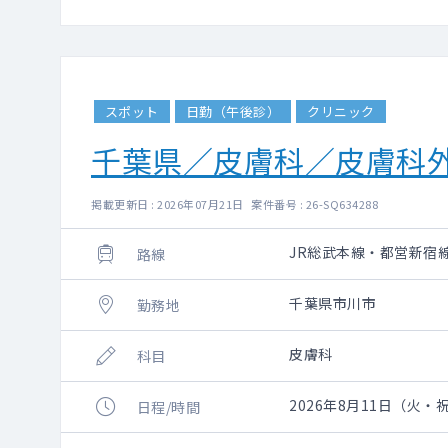
スポット
日勤（午後診）
クリニック
千葉県／皮膚科／皮膚科
掲載更新日 : 2026年07月21日 案件番号 : 26-SQ634288
JR総武本線・都営新宿
路線
千葉県市川市
勤務地
皮膚科
科目
2026年8月11日（火・祝）
日程/時間