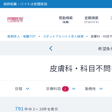
医師転職・バイトは民間医局
常勤検索
定期検索
民間医局
（転職）
（アルバイト）
医師求人・転職TOP
スポットアルバイト求人検索
皮膚科・科目
希望条
皮膚科・科目不問
日程
診療科目
勤務地
1
791
件中 1～ 20件を表示