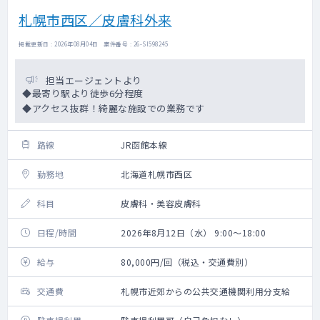
札幌市西区／皮膚科外来
掲載更新日 : 2026年08月04日 案件番号 : 26-SI598245
担当エージェントより
◆最寄り駅より徒歩6分程度
◆アクセス抜群！綺麗な施設での業務です
路線
JR函館本線
勤務地
北海道札幌市西区
科目
皮膚科・美容皮膚科
日程/時間
2026年8月12日（水） 9:00～18:00
給与
80,000円/回（税込・交通費別）
交通費
札幌市近郊からの公共交通機関利用分支給