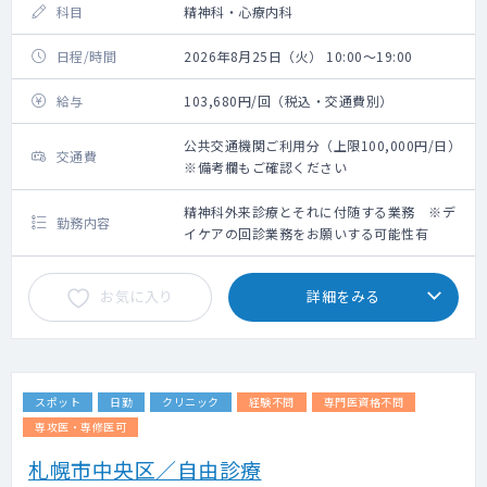
科目
精神科・心療内科
日程/時間
2026年8月25日（火） 10:00～19:00
給与
103,680円/回（税込・交通費別）
公共交通機関ご利用分（上限100,000円/日）
交通費
※備考欄もご確認ください
精神科外来診療とそれに付随する業務 ※デ
勤務内容
イケアの回診業務をお願いする可能性有
お気に入り
詳細をみる
スポット
日勤
クリニック
経験不問
専門医資格不問
専攻医・専修医可
札幌市中央区／自由診療