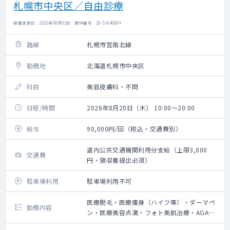
札幌市中央区／自由診療
掲載更新日 : 2026年08月03日 案件番号 : 26-SI648684
路線
札幌市営南北線
勤務地
北海道札幌市中央区
科目
美容皮膚科・不問
日程/時間
2026年8月20日（木） 10:00～20:00
給与
90,000円/回（税込・交通費別）
道内公共交通機関利用分支給（上限3,000
交通費
円・領収書提出必須）
駐車場利用
駐車場利用不可
医療脱毛・医療痩身（ハイフ等）・ダーマペ
勤務内容
ン・医療美容点滴・フォト美肌治療・AGA治
療の問診業務、施術によるやけど等の診察