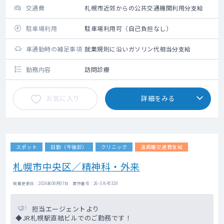
交通費
札幌市近郊からの公共交通機関利用分支給
駐車場利用
駐車場利用可（自己負担なし）
車通勤時の補足事項
就業規則に沿いガソリン代相当分支給
勤務内容
訪問診療
お気に入り
詳細をみる
スポット
日勤（午後診）
クリニック
遠距離交通費支給
札幌市中央区／精神科・外来
掲載更新日 : 2026年08月07日 案件番号 : 26-SI645328
担当エージェントより
◆JR札幌駅直結ビルでのご勤務です！