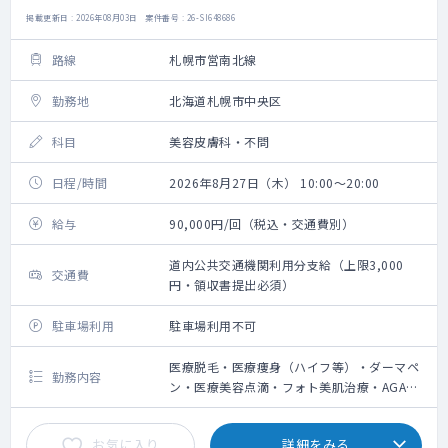
掲載更新日 : 2026年08月03日 案件番号 : 26-SI648686
路線
札幌市営南北線
勤務地
北海道札幌市中央区
科目
美容皮膚科・不問
日程/時間
2026年8月27日（木） 10:00～20:00
給与
90,000円/回（税込・交通費別）
道内公共交通機関利用分支給（上限3,000
交通費
円・領収書提出必須）
駐車場利用
駐車場利用不可
医療脱毛・医療痩身（ハイフ等）・ダーマペ
勤務内容
ン・医療美容点滴・フォト美肌治療・AGA治
療の問診業務、施術によるやけど等の診察
お気に入り
詳細をみる