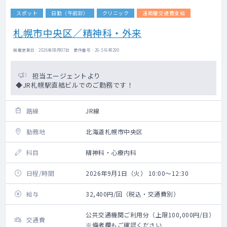
スポット
日勤（午前診）
クリニック
遠距離交通費支給
札幌市中央区／精神科・外来
掲載更新日 : 2026年08月07日 案件番号 : 26-SI648290
担当エージェントより
◆JR札幌駅直結ビルでのご勤務です！
路線
JR線
勤務地
北海道札幌市中央区
科目
精神科・心療内科
日程/時間
2026年9月1日（火） 10:00～12:30
給与
32,400円/回（税込・交通費別）
公共交通機関ご利用分（上限100,000円/日）
交通費
※備考欄もご確認ください