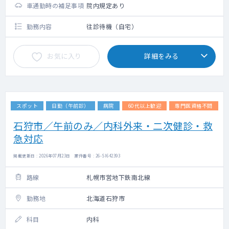
車通勤時の補足事項
院内規定あり
勤務内容
往診待機（自宅）
お気に入り
詳細をみる
スポット
日勤（午前診）
病院
60代以上歓迎
専門医資格不問
石狩市／午前のみ／内科外来・二次健診・救
急対応
掲載更新日 : 2026年07月23日 案件番号 : 26-SI642393
路線
札幌市営地下鉄南北線
勤務地
北海道石狩市
科目
内科