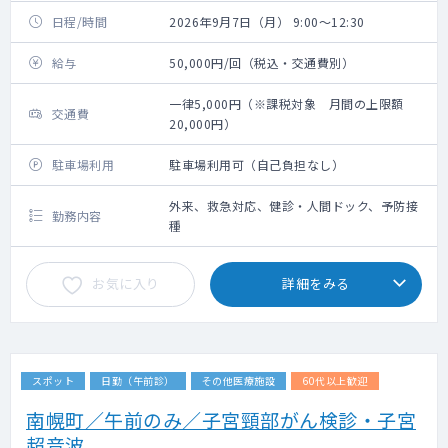
日程/時間
2026年9月7日（月） 9:00～12:30
給与
50,000円/回（税込・交通費別）
一律5,000円（※課税対象 月間の上限額
交通費
20,000円）
駐車場利用
駐車場利用可（自己負担なし）
外来、救急対応、健診・人間ドック、予防接
勤務内容
種
お気に入り
詳細をみる
スポット
日勤（午前診）
その他医療施設
60代以上歓迎
南幌町／午前のみ／子宮頸部がん検診・子宮
超音波