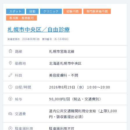
スポット
日勤
クリニック
経験不問
専門医資格不問
専攻医・専修医可
札幌市中央区／自由診療
掲載更新日 : 2026年08月03日 案件番号 : 26-SI648683
路線
札幌市営南北線
勤務地
北海道札幌市中央区
科目
美容皮膚科・不問
日程/時間
2026年8月19日（水） 10:00～20:00
給与
90,000円/回（税込・交通費別）
道内公共交通機関利用分支給（上限3,000
交通費
円・領収書提出必須）
駐車場利用
駐車場利用不可