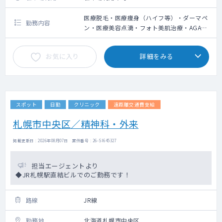
医療脱毛・医療痩身（ハイフ等）・ダーマペ
勤務内容
ン・医療美容点滴・フォト美肌治療・AGA治
療の問診業務、施術によるやけど等の診察
お気に入り
詳細をみる
スポット
日勤
クリニック
遠距離交通費支給
札幌市中央区／精神科・外来
掲載更新日 : 2026年08月07日 案件番号 : 26-SI645327
担当エージェントより
◆JR札幌駅直結ビルでのご勤務です！
路線
JR線
勤務地
北海道札幌市中央区