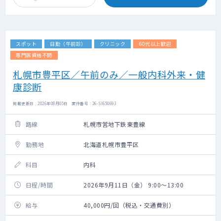
スポット
日勤（午前診）
クリニック
60代以上歓迎
専門医資格不問
札幌市豊平区／午前のみ／一般内科外来・健
康診断
掲載更新日 : 2026年08月05日 案件番号 : 26-SI650693
路線
札幌市営地下鉄東豊線
勤務地
北海道札幌市豊平区
科目
内科
日程/時間
2026年9月11日（金） 9:00～13:00
給与
40,000円/回（税込・交通費別）