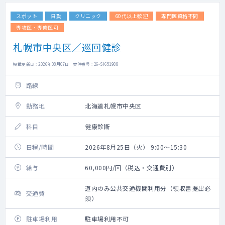
スポット
日勤
クリニック
60代以上歓迎
専門医資格不問
専攻医・専修医可
札幌市中央区／巡回健診
掲載更新日 : 2026年08月07日 案件番号 : 26-SI651988
路線
勤務地
北海道札幌市中央区
科目
健康診断
日程/時間
2026年8月25日（火） 9:00～15:30
給与
60,000円/回（税込・交通費別）
道内のみ公共交通機関利用分（領収書提出必
交通費
須）
駐車場利用
駐車場利用不可