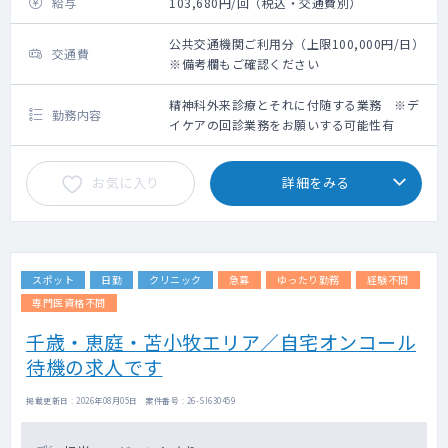
給与
103,680円/回（税込・交通費別）
公共交通機関ご利用分（上限100,000円/日）
交通費
※備考欄もご確認ください
精神科外来診療とそれに付随する業務 ※デ
勤務内容
イケアの回診業務をお願いする可能性有
お気に入り
詳細をみる
スポット
日勤
クリニック
急募
ゆったり勤務
経験不問
専門医資格不問
千歳・恵庭・苫小牧エリア／自宅オンコール
待機の求人です
掲載更新日 : 2026年08月05日 案件番号 : 26-SI630459