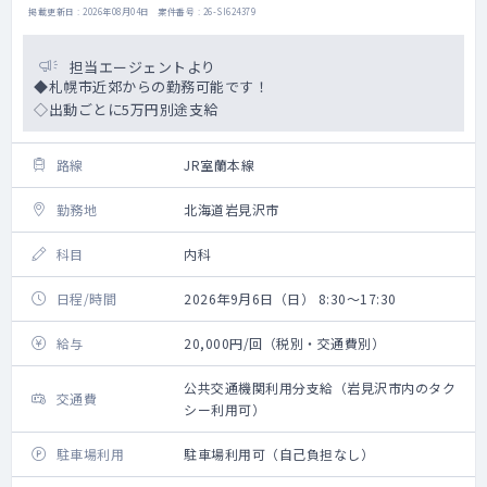
掲載更新日 : 2026年08月04日 案件番号 : 26-SI624379
担当エージェントより
◆札幌市近郊からの勤務可能です！
◇出動ごとに5万円別途支給
路線
JR室蘭本線
勤務地
北海道岩見沢市
科目
内科
日程/時間
2026年9月6日（日） 8:30～17:30
給与
20,000円/回（税別・交通費別）
公共交通機関利用分支給（岩見沢市内のタク
交通費
シー利用可）
駐車場利用
駐車場利用可（自己負担なし）