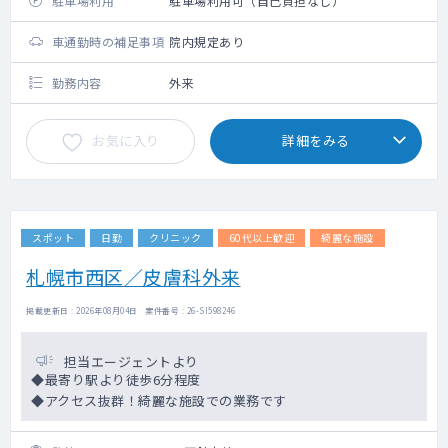
駐車場利用
駐車場利用可（自己負担なし）
車通勤時の補足事項
院内規定あり
勤務内容
外来
お気に入り
詳細をみる
スポット
日勤
クリニック
60代以上歓迎
綺麗な施設
札幌市西区／皮膚科外来
掲載更新日 : 2026年08月04日 案件番号 : 26-SI598246
担当エージェントより
◆最寄り駅より徒歩6分程度
◆アクセス抜群！綺麗な施設での業務です