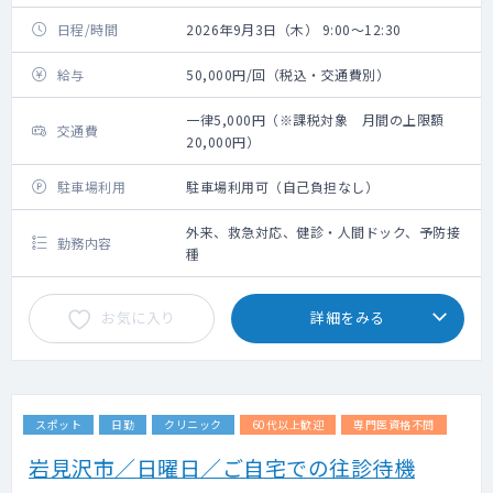
日程/時間
2026年9月3日（木） 9:00～12:30
給与
50,000円/回（税込・交通費別）
一律5,000円（※課税対象 月間の上限額
交通費
20,000円）
駐車場利用
駐車場利用可（自己負担なし）
外来、救急対応、健診・人間ドック、予防接
勤務内容
種
お気に入り
詳細をみる
スポット
日勤
クリニック
60代以上歓迎
専門医資格不問
岩見沢市／日曜日／ご自宅での往診待機