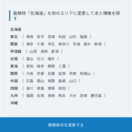
勤務地「北海道」を別のエリアに変更して求人情報を探
す
北海道
（
）
東北
青森
岩手
宮城
秋田
山形
福島
（
）
関東
東京
千葉
埼玉
神奈川
茨城
栃木
群馬
（
）
甲信越
山梨
長野
新潟
（
）
北陸
富山
石川
福井
（
）
東海
愛知
岐阜
静岡
三重
（
）
関西
大阪
京都
兵庫
滋賀
奈良
和歌山
（
）
中国
広島
岡山
鳥取
島根
山口
（
）
四国
香川
徳島
愛媛
高知
（
）
九州
福岡
佐賀
長崎
熊本
大分
宮崎
鹿児島
沖縄
検索条件を変更する
こだわり条件「日勤」を別の条件に変更して求人情報を