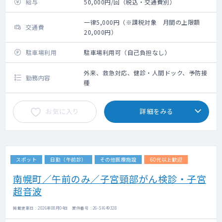
給与
50,000円/回（税込・交通費別）
一律5,000円（※課税対象 月間の上限額
交通費
20,000円）
駐車場利用
駐車場利用可（自己負担なし）
外来、救急対応、健診・人間ドック、予防接
勤務内容
種
お気に入り
詳細をみる
スポット
日勤（午前診）
その他医療施設
60代以上歓迎
南幌町／午前のみ／子宮頸部がん検診・子宮
超音波
掲載更新日 : 2026年08月04日 案件番号 : 26-SI649328