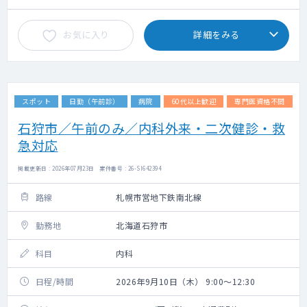
お気に入り
詳細をみる
スポット
日勤（午前診）
病院
60代以上歓迎
専門医資格不問
石狩市／午前のみ／内科外来・二次健診・救
急対応
掲載更新日 : 2026年07月23日 案件番号 : 26-SI642394
路線
札幌市営地下鉄南北線
勤務地
北海道石狩市
科目
内科
日程/時間
2026年9月10日（木） 9:00～12:30