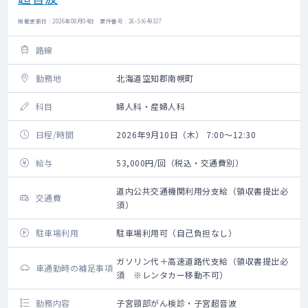
掲載更新日 : 2026年08月04日 案件番号 : 26-SI649327
路線
勤務地
北海道空知郡南幌町
科目
婦人科・産婦人科
日程/時間
2026年9月10日（木） 7:00～12:30
給与
53,000円/回（税込・交通費別）
道内公共交通機関利用分支給（領収書提出必
交通費
須）
駐車場利用
駐車場利用可（自己負担なし）
ガソリン代＋高速道路代支給（領収書提出必
車通勤時の補足事項
須 ※レンタカー移動不可）
勤務内容
子宮頸部がん検診・子宮超音波