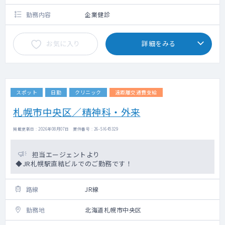
勤務内容
企業健診
お気に入り
詳細をみる
スポット
日勤
クリニック
遠距離交通費支給
札幌市中央区／精神科・外来
掲載更新日 : 2026年08月07日 案件番号 : 26-SI645329
担当エージェントより
◆JR札幌駅直結ビルでのご勤務です！
路線
JR線
勤務地
北海道札幌市中央区