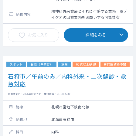
精神科外来診療とそれに付随する業務 ※デ
勤務内容
イケアの回診業務をお願いする可能性有
お気に入り
詳細をみる
スポット
日勤（午前診）
病院
60代以上歓迎
専門医資格不問
石狩市／午前のみ／内科外来・二次健診・救
急対応
掲載更新日 : 2026年07月23日 案件番号 : 26-SI642391
路線
札幌市営地下鉄南北線
勤務地
北海道石狩市
科目
内科