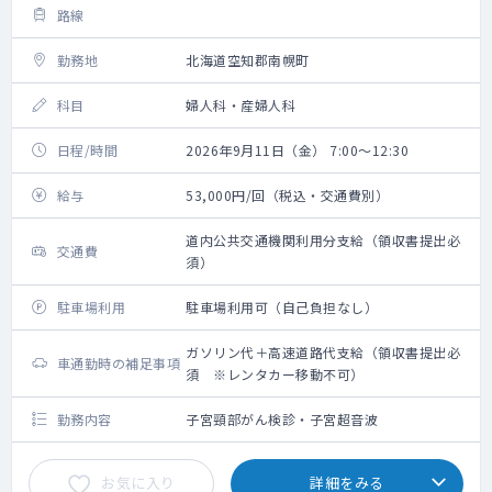
路線
勤務地
北海道空知郡南幌町
科目
婦人科・産婦人科
日程/時間
2026年9月11日（金） 7:00～12:30
給与
53,000円/回（税込・交通費別）
道内公共交通機関利用分支給（領収書提出必
交通費
須）
駐車場利用
駐車場利用可（自己負担なし）
ガソリン代＋高速道路代支給（領収書提出必
車通勤時の補足事項
須 ※レンタカー移動不可）
勤務内容
子宮頸部がん検診・子宮超音波
お気に入り
詳細をみる