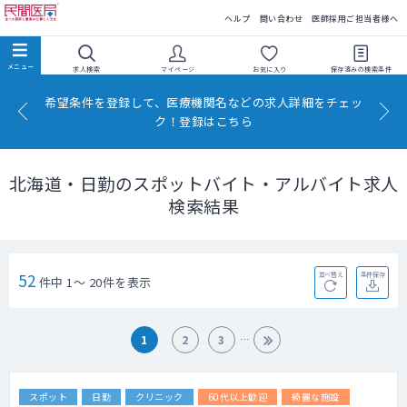
民間医局
ヘルプ
問い合わせ
医師採用ご担当者様へ
求人検索
マイページ
お気に入り
保存済みの
検索条件
希望条件を登録して、医療機関名などの求人詳細をチェッ
ク！登録はこちら
北海道・日勤のスポットバイト・アルバイト求人
検索結果
52
並べ替え
条件保存
件中 1～ 20件を表示
1
2
3
スポット
日勤
クリニック
60代以上歓迎
綺麗な施設