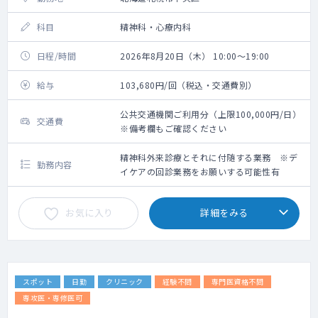
科目
精神科・心療内科
日程/時間
2026年8月20日（木） 10:00～19:00
給与
103,680円/回（税込・交通費別）
公共交通機関ご利用分（上限100,000円/日）
交通費
※備考欄もご確認ください
精神科外来診療とそれに付随する業務 ※デ
勤務内容
イケアの回診業務をお願いする可能性有
お気に入り
詳細をみる
スポット
日勤
クリニック
経験不問
専門医資格不問
専攻医・専修医可