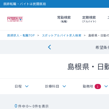
医師転職・バイトは民間医局
常勤検索
定期検索
民間医局
（転職）
（アルバイト）
医師求人・転職TOP
スポットアルバイト求人検索
島根県・日勤
希望条
島根県・日
日程
診療科目
勤務地
1
0
件中 0～ 0件を表示