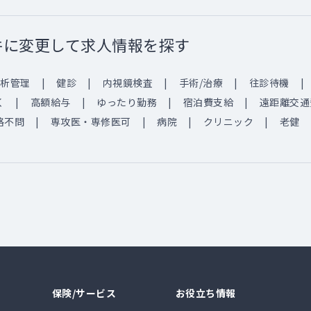
件に変更して求人情報を探す
析管理
健診
内視鏡検査
手術/治療
往診待機
く
高額給与
ゆったり勤務
宿泊費支給
遠距離交通
格不問
専攻医・専修医可
病院
クリニック
老健
保険/サービス
お役立ち情報