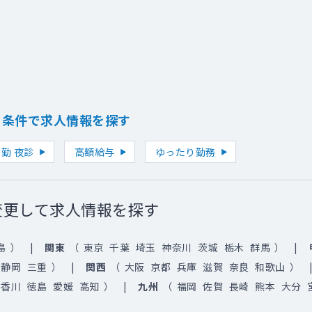
り条件で求人情報を探す
勤 夜診
高額給与
ゆったり勤務
変更して求人情報を探す
島
）
関東
（
東京
千葉
埼玉
神奈川
茨城
栃木
群馬
）
静岡
三重
）
関西
（
大阪
京都
兵庫
滋賀
奈良
和歌山
）
香川
徳島
愛媛
高知
）
九州
（
福岡
佐賀
長崎
熊本
大分