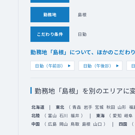
勤務地
島根
こだわり条件
日勤
勤務地「島根」について、ほかのこだわ
日勤（午前診）
日勤（午後診）
日
勤務地「島根」を別のエリアに
北海道
東北
（
青森
岩手
宮城
秋田
山形
福
北陸
（
富山
石川
福井
）
東海
（
愛知
岐阜
中国
（
広島
岡山
鳥取
島根
山口
）
四国
（