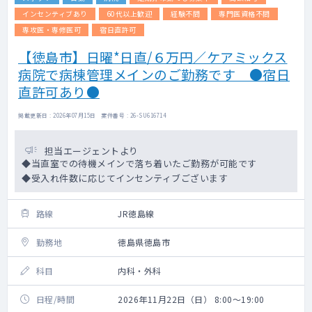
インセンティブあり
60代以上歓迎
経験不問
専門医資格不問
専攻医・専修医可
宿日直許可
【徳島市】日曜*日直/６万円／ケアミックス
病院で病棟管理メインのご勤務です ●宿日
直許可あり●
掲載更新日 : 2026年07月15日 案件番号 : 26-SU616714
担当エージェントより
◆当直室での待機メインで落ち着いたご勤務が可能です
◆受入れ件数に応じてインセンティブございます
路線
JR徳島線
勤務地
徳島県徳島市
科目
内科・外科
日程/時間
2026年11月22日（日） 8:00～19:00