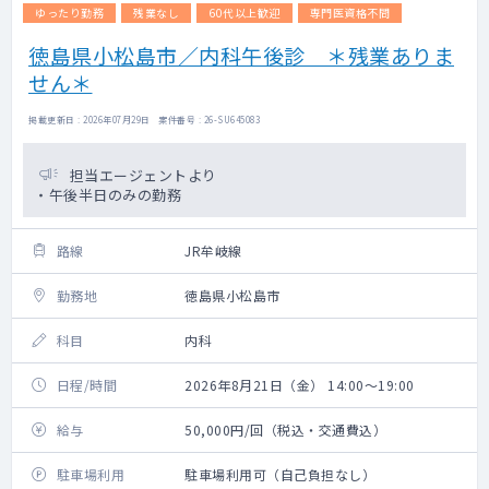
ゆったり勤務
残業なし
60代以上歓迎
専門医資格不問
徳島県小松島市／内科午後診 ＊残業ありま
せん＊
掲載更新日 : 2026年07月29日 案件番号 : 26-SU645083
担当エージェントより
・午後半日のみの勤務
路線
JR牟岐線
勤務地
徳島県小松島市
科目
内科
日程/時間
2026年8月21日（金） 14:00～19:00
給与
50,000円/回（税込・交通費込）
駐車場利用
駐車場利用可（自己負担なし）