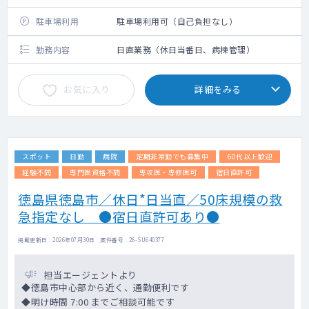
駐車場利用
駐車場利用可（自己負担なし）
勤務内容
日直業務（休日当番日、病棟管理）
お気に入り
詳細をみる
スポット
日勤
病院
定期非常勤でも募集中
60代以上歓迎
経験不問
専門医資格不問
専攻医・専修医可
宿日直許可
徳島県徳島市／休日*日当直／50床規模の救
急指定なし ●宿日直許可あり●
掲載更新日 : 2026年07月30日 案件番号 : 26-SU640377
担当エージェントより
◆徳島市中心部から近く、通勤便利です
◆明け時間 7:00 までご相談可能です