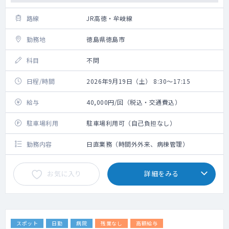
路線
JR高徳・牟岐線
勤務地
徳島県徳島市
科目
不問
日程/時間
2026年9月19日（土） 8:30～17:15
給与
40,000円/回（税込・交通費込）
駐車場利用
駐車場利用可（自己負担なし）
勤務内容
日直業務（時間外外来、病棟管理）
お気に入り
詳細をみる
スポット
日勤
病院
残業なし
高額給与