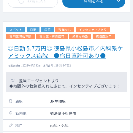
お気に入り
詳細をみる
スポット
日勤
病院
残業なし
インセンティブあり
専門医資格不問
専攻医・専修医可
綺麗な施設
宿日直許可
◎日勤 5.7万円◎ 徳島県小松島市／内科系ケ
アミックス病院 ●宿日直許可あり●
掲載更新日 : 2026年07月31日 案件番号 : 26-SU647212
担当エージェントより
◆時間外の救急受入れに応じて、インセンティブございます！
路線
JR牟岐線
勤務地
徳島県小松島市
科目
内科・外科