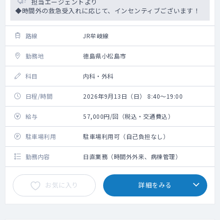
担当エージェントより
◆時間外の救急受入れに応じて、インセンティブございます！
路線
JR牟岐線
勤務地
徳島県小松島市
科目
内科・外科
日程/時間
2026年9月13日（日） 8:40～19:00
給与
57,000円/回（税込・交通費込）
駐車場利用
駐車場利用可（自己負担なし）
勤務内容
日直業務（時間外外来、病棟管理）
お気に入り
詳細をみる