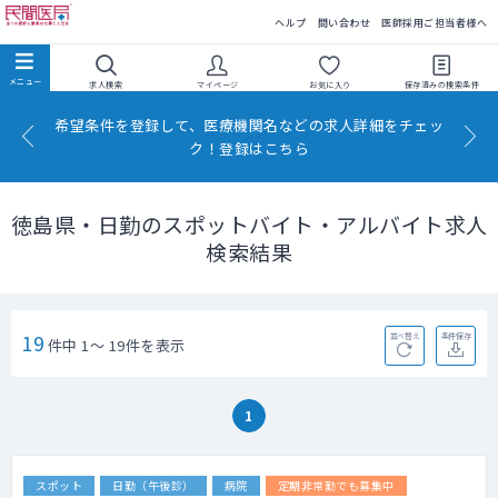
民間医局
ヘルプ
問い合わせ
医師採用ご担当者様へ
求人検索
マイページ
お気に入り
保存済みの
検索条件
希望条件を登録して、医療機関名などの求人詳細をチェッ
ク！登録はこちら
徳島県・日勤のスポットバイト・アルバイト求人
検索結果
19
並べ替え
条件保存
件中 1～ 19件を表示
1
スポット
日勤（午後診）
病院
定期非常勤でも募集中