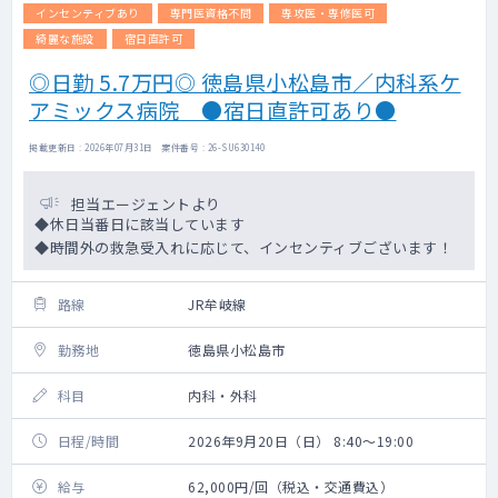
インセンティブあり
専門医資格不問
専攻医・専修医可
綺麗な施設
宿日直許可
◎日勤 5.7万円◎ 徳島県小松島市／内科系ケ
アミックス病院 ●宿日直許可あり●
掲載更新日 : 2026年07月31日 案件番号 : 26-SU630140
担当エージェントより
◆休日当番日に該当しています
◆時間外の救急受入れに応じて、インセンティブございます！
路線
JR牟岐線
勤務地
徳島県小松島市
科目
内科・外科
日程/時間
2026年9月20日（日） 8:40～19:00
給与
62,000円/回（税込・交通費込）