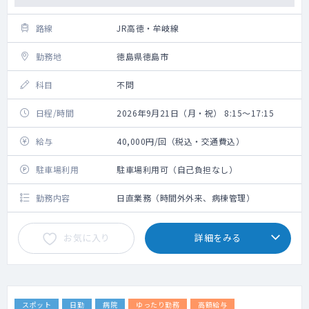
路線
JR高徳・牟岐線
勤務地
徳島県徳島市
科目
不問
日程/時間
2026年9月21日（月・祝） 8:15～17:15
給与
40,000円/回（税込・交通費込）
駐車場利用
駐車場利用可（自己負担なし）
勤務内容
日直業務（時間外外来、病棟管理）
お気に入り
詳細をみる
スポット
日勤
病院
ゆったり勤務
高額給与