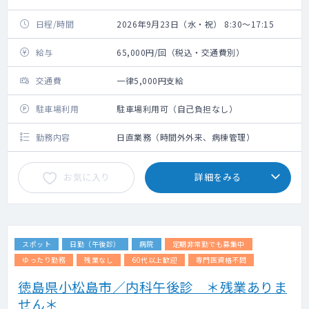
日程/時間
2026年9月23日（水・祝） 8:30～17:15
給与
65,000円/回（税込・交通費別）
交通費
一律5,000円支給
駐車場利用
駐車場利用可（自己負担なし）
勤務内容
日直業務（時間外外来、病棟管理）
お気に入り
詳細をみる
スポット
日勤（午後診）
病院
定期非常勤でも募集中
ゆったり勤務
残業なし
60代以上歓迎
専門医資格不問
徳島県小松島市／内科午後診 ＊残業ありま
せん＊