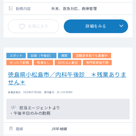
勤務内容
外来、救急対応、病棟管理
お気に入り
詳細をみる
スポット
日勤（午後診）
病院
定期非常勤でも募集中
ゆったり勤務
残業なし
60代以上歓迎
専門医資格不問
徳島県小松島市／内科午後診 ＊残業ありま
せん＊
掲載更新日 : 2026年07月28日 案件番号 : 26-SU645088
担当エージェントより
・午後半日のみの勤務
路線
JR牟岐線