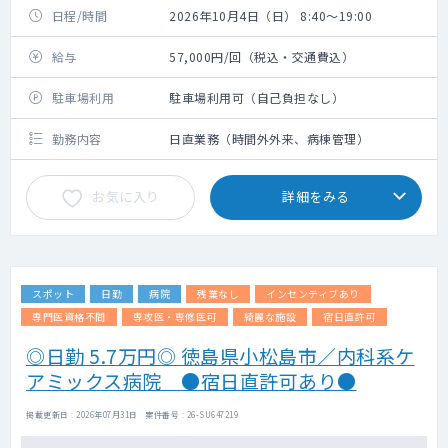
日程/時間
2026年10月4日（日） 8:40～19:00
給与
57,000円/回（税込・交通費込）
駐車場利用
駐車場利用可（自己負担なし）
勤務内容
日直業務（時間外外来、病棟管理）
お気に入り
詳細をみる
スポット
日勤
病院
残業なし
インセンティブあり
専門医資格不問
専攻医・専修医可
綺麗な施設
宿日直許可
◎日勤 5.7万円◎ 徳島県小松島市／内科系ケ
アミックス病院 ●宿日直許可あり●
掲載更新日 : 2026年07月31日 案件番号 : 26-SU647219