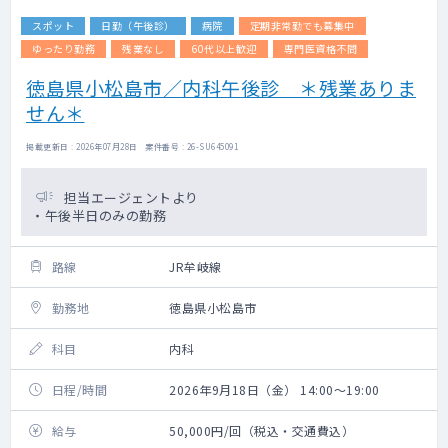
スポット
日勤（午後診）
病院
定期非常勤でも募集中
ゆったり勤務
残業なし
60代以上歓迎
専門医資格不問
徳島県小松島市／内科午後診 ＊残業ありま
せん＊
掲載更新日 : 2026年07月28日 案件番号 : 26-SU645091
担当エージェントより
・午後半日のみの勤務
路線
JR牟岐線
勤務地
徳島県小松島市
科目
内科
日程/時間
2026年9月18日（金） 14:00～19:00
給与
50,000円/回（税込・交通費込）