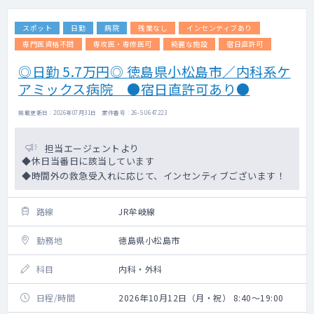
スポット
日勤
病院
残業なし
インセンティブあり
専門医資格不問
専攻医・専修医可
綺麗な施設
宿日直許可
◎日勤 5.7万円◎ 徳島県小松島市／内科系ケ
アミックス病院 ●宿日直許可あり●
掲載更新日 : 2026年07月31日 案件番号 : 26-SU647223
担当エージェントより
◆休日当番日に該当しています
◆時間外の救急受入れに応じて、インセンティブございます！
路線
JR牟岐線
勤務地
徳島県小松島市
科目
内科・外科
日程/時間
2026年10月12日（月・祝） 8:40～19:00