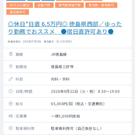
60代以上歓迎
経験不問
専門医資格不問
専攻医・専修医可
宿日直許可
◎休日*日直 6.5万円◎ 徳島県西部／ゆった
り勤務でおススメ ●宿日直許可あり●
掲載更新日 : 2026年07月30日 案件番号 : 26-SU642862
路線
JR徳島線
勤務地
徳島県三好市
科目
内科・外科
日程/時間
2026年9月22日（火・祝） 8:30～19:00
給与
65,000円/回（税込・交通費別）
交通費
一律5,000円支給
駐車場利用
駐車場利用可（自己負担なし）