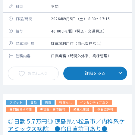
科目
不問
日程/時間
2026年9月5日（土） 8:30～17:15
給与
40,000円/回（税込・交通費込）
駐車場利用
駐車場利用可（自己負担なし）
勤務内容
日直業務（時間外外来、病棟管理）
お気に入り
詳細をみる
スポット
日勤
病院
残業なし
インセンティブあり
専門医資格不問
専攻医・専修医可
綺麗な施設
宿日直許可
◎日勤 5.7万円◎ 徳島県小松島市／内科系ケ
アミックス病院 ●宿日直許可あり●