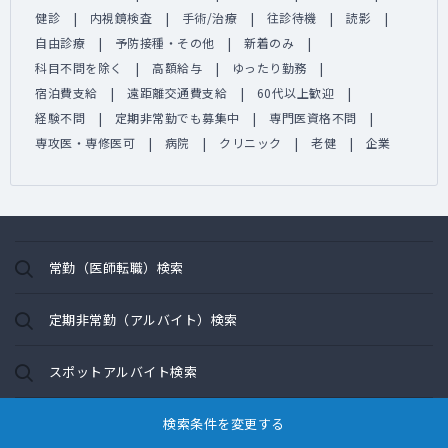
健診
内視鏡検査
手術/治療
往診待機
読影
自由診療
予防接種・その他
新着のみ
科目不問を除く
高額給与
ゆったり勤務
宿泊費支給
遠距離交通費支給
60代以上歓迎
経験不問
定期非常勤でも募集中
専門医資格不問
専攻医・専修医可
病院
クリニック
老健
企業
常勤（医師転職）検索
定期非常勤（アルバイト）検索
スポットアルバイト検索
検索条件を変更する
保険/サービス