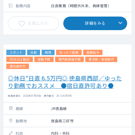
勤務内容
日直業務（時間外外来、病棟管理）
お気に入り
詳細をみる
スポット
日勤
病院
ゆったり勤務
高額給与
60代以上歓迎
経験不問
専門医資格不問
専攻医・専修医可
宿日直許可
◎休日*日直 6.5万円◎ 徳島県西部／ゆった
り勤務でおススメ ●宿日直許可あり●
掲載更新日 : 2026年07月30日 案件番号 : 26-SU645946
路線
JR徳島線
勤務地
徳島県三好市
科目
内科・外科