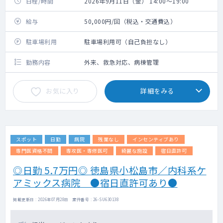
日程/時間
2026年9月11日（金） 14:00～19:00
給与
50,000円/回（税込・交通費込）
駐車場利用
駐車場利用可（自己負担なし）
勤務内容
外来、救急対応、病棟管理
お気に入り
詳細をみる
スポット
日勤
病院
残業なし
インセンティブあり
専門医資格不問
専攻医・専修医可
綺麗な施設
宿日直許可
◎日勤 5.7万円◎ 徳島県小松島市／内科系ケ
アミックス病院 ●宿日直許可あり●
掲載更新日 : 2026年07月28日 案件番号 : 26-SU630138