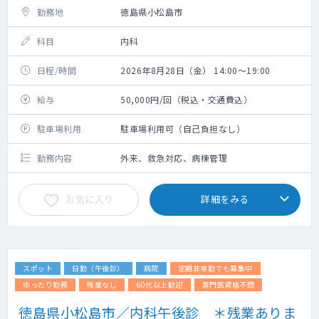
勤務地
徳島県小松島市
科目
内科
日程/時間
2026年8月28日（金） 14:00～19:00
給与
50,000円/回（税込・交通費込）
駐車場利用
駐車場利用可（自己負担なし）
勤務内容
外来、救急対応、病棟管理
お気に入り
詳細をみる
スポット
日勤（午後診）
病院
定期非常勤でも募集中
ゆったり勤務
残業なし
60代以上歓迎
専門医資格不問
徳島県小松島市／内科午後診 ＊残業ありま