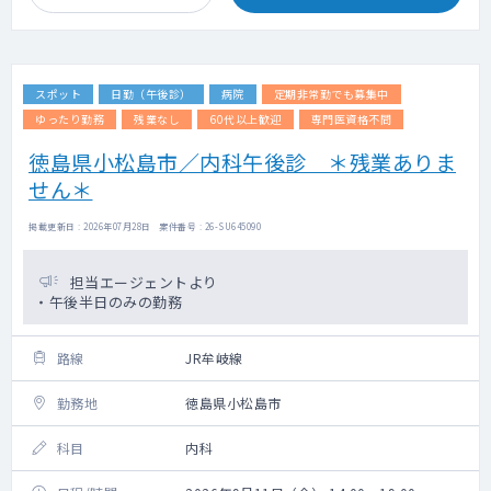
スポット
日勤（午後診）
病院
定期非常勤でも募集中
ゆったり勤務
残業なし
60代以上歓迎
専門医資格不問
徳島県小松島市／内科午後診 ＊残業ありま
せん＊
掲載更新日 : 2026年07月28日 案件番号 : 26-SU645090
担当エージェントより
・午後半日のみの勤務
路線
JR牟岐線
勤務地
徳島県小松島市
科目
内科