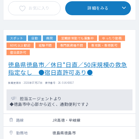
お気に入り
詳細をみる
スポット
日勤
病院
定期非常勤でも募集中
ゆったり勤務
60代以上歓迎
経験不問
専門医資格不問
専攻医・専修医可
宿日直許可
徳島県徳島市／休日*日直／50床規模の救急
指定なし ●宿日直許可あり●
掲載更新日 : 2026年07月27日 案件番号 : 26-SU643817
担当エージェントより
◆徳島市中心部から近く、通勤便利です♪
路線
JR高徳・牟岐線
勤務地
徳島県徳島市