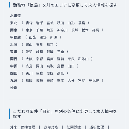
勤務地「徳島」を別のエリアに変更して求人情報を探す
北海道
（
）
東北
青森
岩手
宮城
秋田
山形
福島
（
）
関東
東京
千葉
埼玉
神奈川
茨城
栃木
群馬
（
）
甲信越
山梨
長野
新潟
（
）
北陸
富山
石川
福井
（
）
東海
愛知
岐阜
静岡
三重
（
）
関西
大阪
京都
兵庫
滋賀
奈良
和歌山
（
）
中国
広島
岡山
鳥取
島根
山口
（
）
四国
香川
徳島
愛媛
高知
（
）
九州
福岡
佐賀
長崎
熊本
大分
宮崎
鹿児島
沖縄
こだわり条件「日勤」を別の条件に変更して求人情報を
探す
外来・病棟管理
救急対応
訪問診療
透析管理