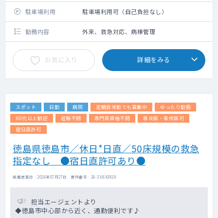
駐車場利用
駐車場利用可（自己負担なし）
勤務内容
外来、救急対応、病棟管理
お気に入り
詳細をみる
スポット
日勤
病院
定期非常勤でも募集中
ゆったり勤務
60代以上歓迎
経験不問
専門医資格不問
専攻医・専修医可
宿日直許可
徳島県徳島市／休日*日直／50床規模の救急
指定なし ●宿日直許可あり●
掲載更新日 : 2026年07月27日 案件番号 : 26-SU643819
担当エージェントより
◆徳島市中心部から近く、通勤便利です♪